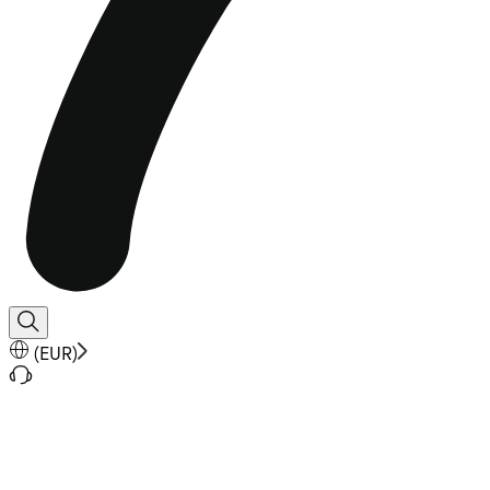
(
EUR
)