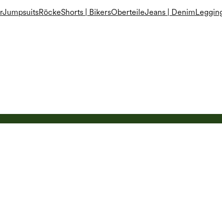
r
Jumpsuits
Röcke
Shorts | Bikers
Oberteile
Jeans | Denim
Leggin