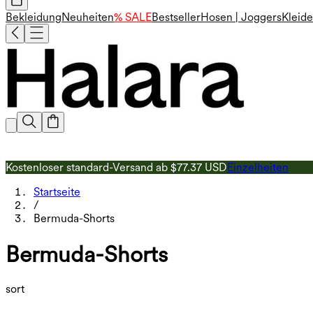
Bekleidung
Neuheiten
% SALE
Bestseller
Hosen | Joggers
Kleide
Kostenloser standard-Versand ab $77.37 USD
Einzelheiten
Startseite
/
Bermuda-Shorts
Bermuda-Shorts
sort