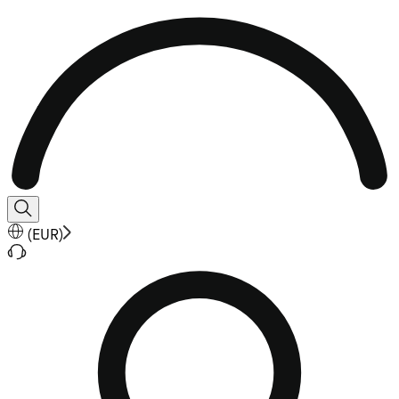
(
EUR
)