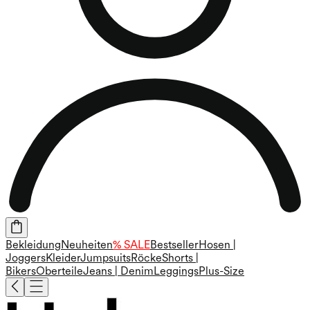
Bekleidung
Neuheiten
% SALE
Bestseller
Hosen |
Joggers
Kleider
Jumpsuits
Röcke
Shorts |
Bikers
Oberteile
Jeans | Denim
Leggings
Plus-Size