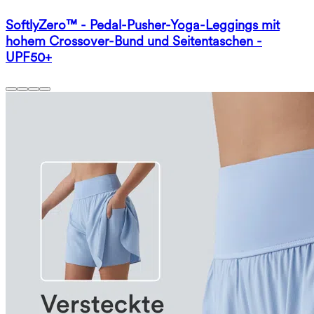
SoftlyZero™ - Pedal-Pusher-Yoga-Leggings mit
hohem Crossover-Bund und Seitentaschen -
UPF50+