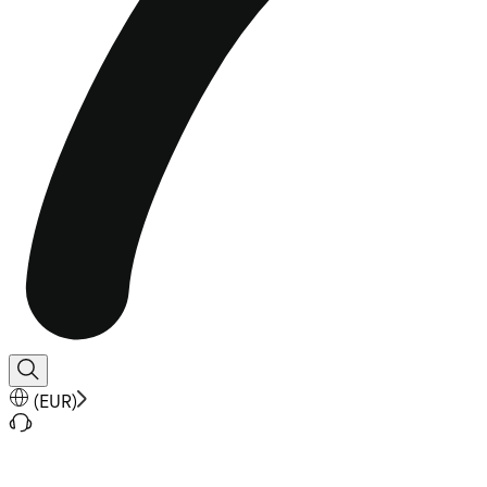
(
EUR
)