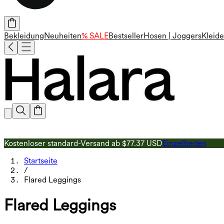
Bekleidung
Neuheiten
% SALE
Bestseller
Hosen | Joggers
Kleide
Kostenloser standard-Versand ab $77.37 USD
Einzelheiten
Startseite
/
Flared Leggings
Flared Leggings