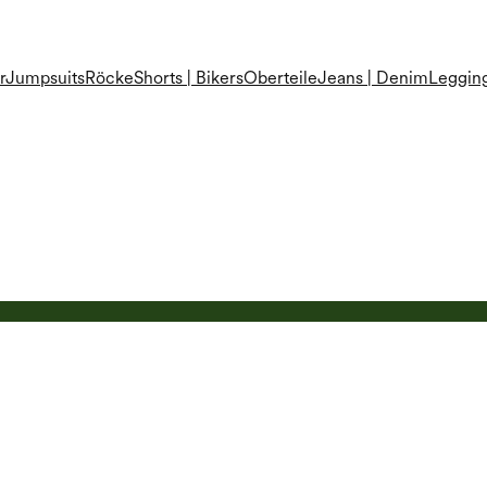
r
Jumpsuits
Röcke
Shorts | Bikers
Oberteile
Jeans | Denim
Leggin