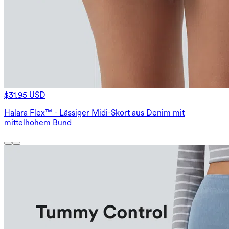
$31.95 USD
Halara Flex™ - Lässiger Midi-Skort aus Denim mit
mittelhohem Bund