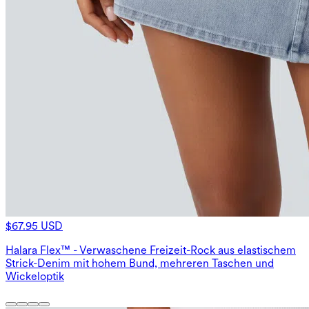
$67.95 USD
Halara Flex™ - Verwaschene Freizeit-Rock aus elastischem
Strick-Denim mit hohem Bund, mehreren Taschen und
Wickeloptik