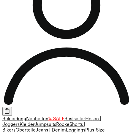
Bekleidung
Neuheiten
% SALE
Bestseller
Hosen |
Joggers
Kleider
Jumpsuits
Röcke
Shorts |
Bikers
Oberteile
Jeans | Denim
Leggings
Plus-Size