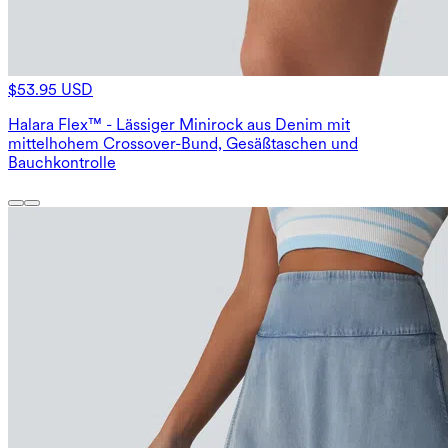
$53.95 USD
Halara Flex™ - Lässiger Minirock aus Denim mit
mittelhohem Crossover-Bund, Gesäßtaschen und
Bauchkontrolle