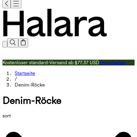
Kostenloser standard-Versand ab $77.37 USD
Einzelheiten
1
Startseite
/
Denim-Röcke
Denim-Röcke
sort