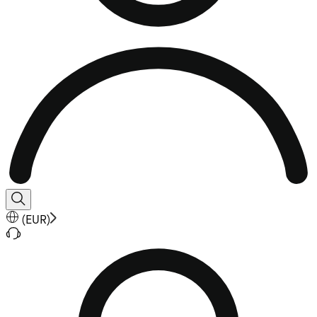
(
EUR
)