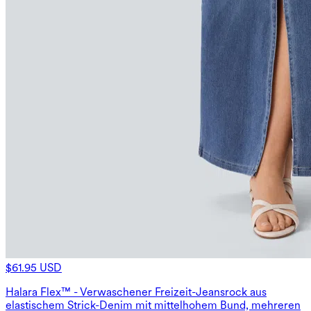
$61.95 USD
Halara Flex™ - Verwaschener Freizeit-Jeansrock aus
elastischem Strick-Denim mit mittelhohem Bund, mehreren