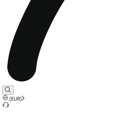
(
EUR
)