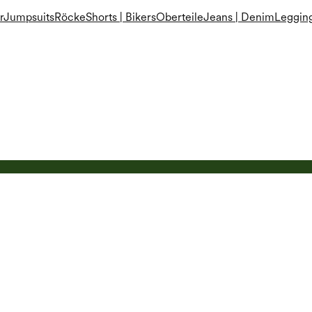
r
Jumpsuits
Röcke
Shorts | Bikers
Oberteile
Jeans | Denim
Leggin