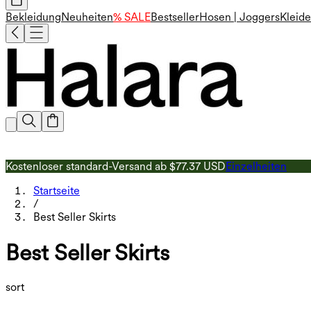
Bekleidung
Neuheiten
% SALE
Bestseller
Hosen | Joggers
Kleide
Kostenloser standard-Versand ab $77.37 USD
Einzelheiten
Startseite
/
Best Seller Skirts
Best Seller Skirts
sort