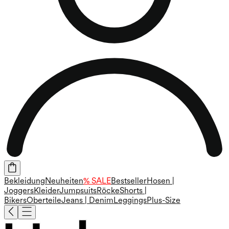
Bekleidung
Neuheiten
% SALE
Bestseller
Hosen |
Joggers
Kleider
Jumpsuits
Röcke
Shorts |
Bikers
Oberteile
Jeans | Denim
Leggings
Plus-Size