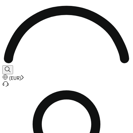
(
EUR
)