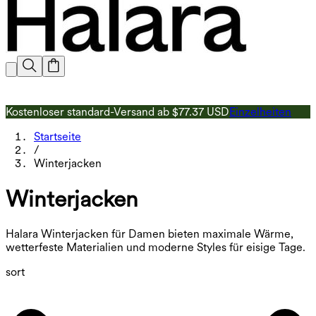
Kostenloser standard-Versand ab $77.37 USD
Einzelheiten
1
Startseite
/
Winterjacken
Winterjacken
Halara Winterjacken für Damen bieten maximale Wärme,
wetterfeste Materialien und moderne Styles für eisige Tage.
sort