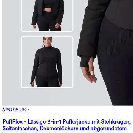
$168.95 USD
PuffFlex - Lässige 3-in-1 Pufferjacke mit Stehkragen,
Seitentaschen, Daumenlöchern und abgerundetem