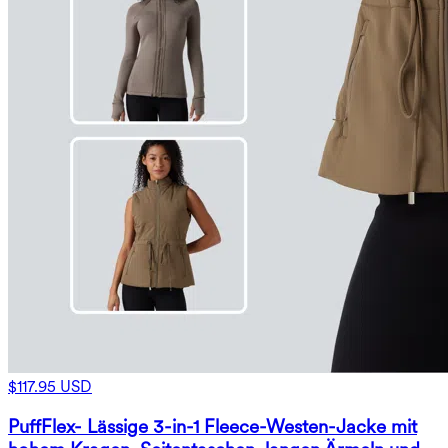
$117.95 USD
PuffFlex- Lässige 3-in-1 Fleece-Westen-Jacke mit