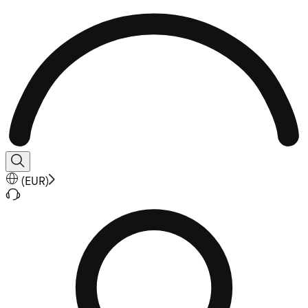
(
EUR
)