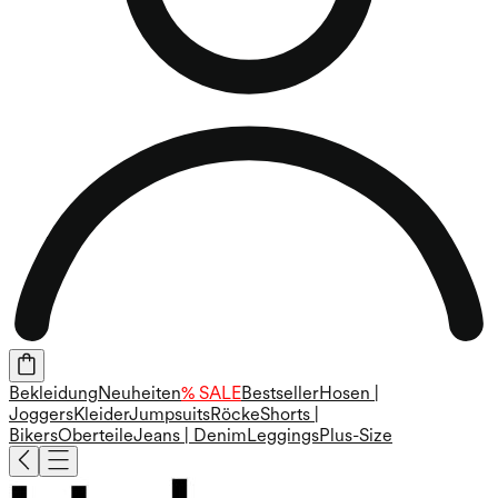
Bekleidung
Neuheiten
% SALE
Bestseller
Hosen |
Joggers
Kleider
Jumpsuits
Röcke
Shorts |
Bikers
Oberteile
Jeans | Denim
Leggings
Plus-Size