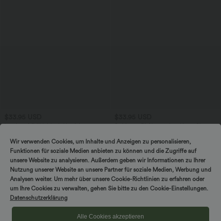
$33.95 USD
$33.95 USD
Lässiges Midikleid mit Kordelzug,
Softlyzero™ Airy - 2-in-1 Yoga-Shorts
Schlitz und geschwungenem Saum
mit superhohem Bund, mehreren
Taschen und InstantCool - 22,9 cm
Wir verwenden Cookies, um Inhalte und Anzeigen zu personalisieren,
Funktionen für soziale Medien anbieten zu können und die Zugriffe auf
unsere Website zu analysieren. Außerdem geben wir Informationen zu Ihrer
Nutzung unserer Website an unsere Partner für soziale Medien, Werbung und
Analysen weiter. Um mehr über unsere Cookie-Richtlinien zu erfahren oder
um Ihre Cookies zu verwalten, gehen Sie bitte zu den Cookie-Einstellungen.
Datenschutzerklärung
Alle Cookies akzeptieren