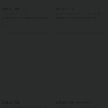
$42.95 USD
$25.95 USD
2 für 69 €, 3 für 99 €
Extra Schnäppchen $23.49 USD
Halara Flex™ dehnbare Stoffhose mit
Blusen-Top mit Neckholder und
hohem Bund, Waffelmuster,
Schlüssellochausschnitt, plissiert,
+20
Seitentaschen und weitem Bein
ärmellos, abgerundeter Saum
$25.95 USD
$38.95 USD
$42.95 USD
Extra Schnäppchen $23.49 USD
2 Stück -10%, 3 Stück -15%, 4 Stück