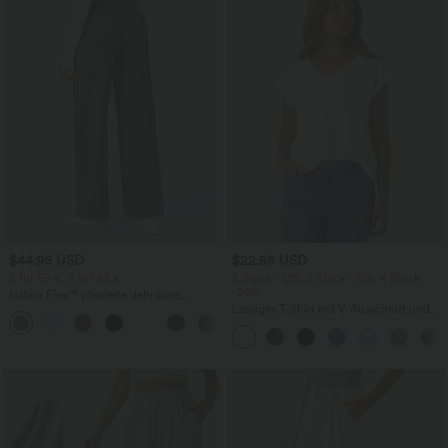
$44.95 USD
$22.95 USD
2 für 69 €, 3 für 99 €
2 Stück -10%, 3 Stück -15%, 4 Stück
-20%
Halara Flex™ plissierte dehnbare
Stoffhose mit hohem Bund,
Lässiges T-Shirt mit V-Ausschnitt und
+23
Seitentaschen und geradem Bein
kurzen Ärmeln