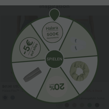
Inspiration
$61.95 USD
$39.95 USD
$67.95 USD
Halara Flex™ - Lässige Ballon-Joggers
2 Stück -10%, 3 Stück -15%, 4 Stück
aus Denim mit mittelhohem Bund und
-20%
mehreren Taschen
Lässige Hose mit Leinengefühl, hoher
Taille, Kordelzug an der Seite und
weitem Bein