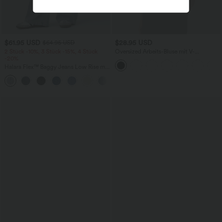
$61.95 USD
$28.95 USD
$64.95 USD
2 Stück -10%, 3 Stück -15%, 4 Stück
Oversized Arbeits-Bluse mit V-
-20%
Ausschnitt und kurzen Ärmeln -
knitterfrei
Halara Flex™ Baggy Jeans Low Rise mit
Knopf und Reißverschluss, mehreren
+5
Taschen, weitem Bein