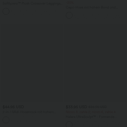
-20%
Softlyzero™ Plush Crossover Leggings
mit Taschen
Capri-Hose mit hohem Bund und
+16
Seitentaschen - leinenähnliches Material
$44.95 USD
$33.95 USD
$36.95 USD
2-in-1 Midi-Hosenrock mit hohem
Nimm 3, zahle 2; nimm 6, zahle 4
Bund, Seitentaschen, Kordelzug und
Halara UltraSculpt™ - Formende
+15
kontrastierendem Netz
Workout-Leggings mit hohem Bund,
Seitentaschen und Bauchkontrolle