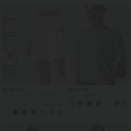
$31.95 USD
$31.95 USD
2 Stück -10%, 3 Stück -15%, 4 Stück
Lässiges Oberteil mit
-20%
Rundhalsausschnitt und
Fledermausärmeln
Softlyzero™ Airy - 2-in-1 Yoga-Shorts
mit superhohem Bund, mehreren
+23
Taschen und InstantCool - 17,78 cm