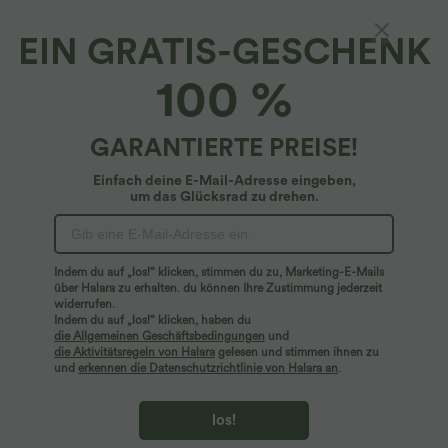
EIN GRATIS-GESCHENK
100 %
GARANTIERTE PREISE!
Einfach deine E-Mail-Adresse eingeben,
um das Glücksrad zu drehen.
Hoppla!
Wir können die von Ihnen gesuchte Seite nicht
Indem du auf „los!“ klicken, stimmen du zu, Marketing-E-Mails
finden.
über Halara zu erhalten. du können Ihre Zustimmung jederzeit
widerrufen.
Indem du auf „los!“ klicken, haben du
Mehr einkaufen
die Allgemeinen Geschäftsbedingungen
und
die Aktivitätsregeln von Halara
gelesen und stimmen ihnen zu
und
erkennen die Datenschutzrichtlinie von Halara an
.
los!