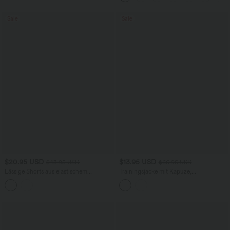
Sale
Sale
$20.95 USD
$13.95 USD
$43.95 USD
$66.95 USD
Lässige Shorts aus elastischem
Trainingsjacke mit Kapuze,
Kunstleder mit hohem Bund und
Seitentaschen, langen Ärmeln und
Seitentaschen
Rüschensaum - UPF40+