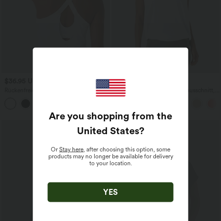
$36.95 USD
$23.95 USD
$27.95 USD
Rückenfreies Yoga-Tanktop mit U-
Yoga-Tanktop mit Rundhalsausschnitt,
Ausschnitt, überkreuzten Trägern und
Rüschen und InstantCool
abgerundetem Saum
Are you shopping from the
United States
?
Or
Stay here
, after choosing this option, some
products may no longer be available for delivery
to your location.
YES