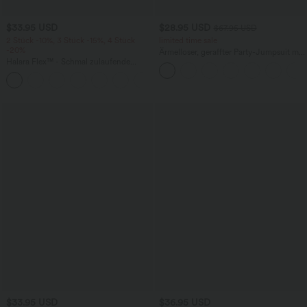
$33.95 USD
$28.95 USD
$67.95 USD
2 Stück -10%, 3 Stück -15%, 4 Stück
limited time sale
-20%
Ärmelloser, geraffter Party-Jumpsuit mit
Halara Flex™ - Schmal zulaufende
V-Ausschnitt, Seitentaschen und
Bürohose mit hohem Bund,
unsichtbarem Reißverschluss - pipi-
+8
Seitentaschen und Waffelstoff
praktisch
$33.95 USD
$36.95 USD