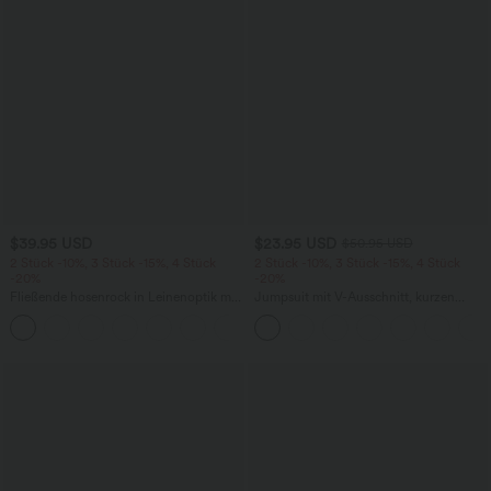
$39.95 USD
$23.95 USD
$50.95 USD
2 Stück -10%, 3 Stück -15%, 4 Stück
2 Stück -10%, 3 Stück -15%, 4 Stück
-20%
-20%
Fließende hosenrock in Leinenoptik mit
Jumpsuit mit V-Ausschnitt, kurzen
mittelhohem Bund, Seitentaschen und
Ärmeln, plissierten Seitentaschen und
+1
weitem Bein
weitem Bein, fließendem Waffelmuster