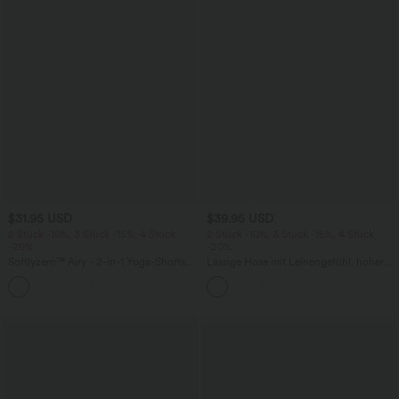
$31.95 USD
$39.95 USD
2 Stück -10%, 3 Stück -15%, 4 Stück
2 Stück -10%, 3 Stück -15%, 4 Stück
-20%
-20%
Softlyzero™ Airy - 2-in-1 Yoga-Shorts
Lässige Hose mit Leinengefühl, hoher
mit superhohem Bund, mehreren
Taille, Kordelzug an der Seite und
+23
Taschen und InstantCool - 17,78 cm
weitem Bein