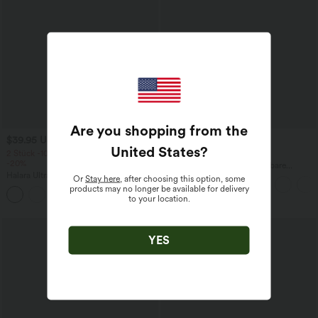
Are you shopping from the
$39.95 USD
$44.95 USD
United States
?
2 Stück -10%, 3 Stück -15%, 4 Stück
2 für 69 €, 3 für 99 €
-20%
Halara Flex™ plissierte dehnbare
Halara UltraSculpt™ Rückenfreies Lauf-
Stoffhose mit hohem Bund,
Or
Stay here
, after choosing this option, some
Tanktop mit U-Ausschnitt und
Seitentaschen und geradem Bein
products may no longer be available for delivery
+11
überkreuztem, abgerundetem Saum
to your location.
YES