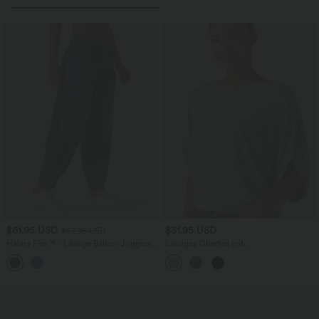
$61.95 USD
$31.95 USD
$67.95 USD
Halara Flex™ - Lässige Ballon-Joggers
Lässiges Oberteil mit
aus Denim mit mittelhohem Bund und
Rundhalsausschnitt und
mehreren Taschen
Fledermausärmeln