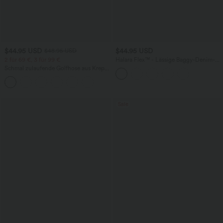
$44.95 USD
$44.95 USD
$48.95 USD
2 für 69 €, 3 für 99 €
Halara Flex™ - Lässige Baggy-Denim-
Shorts mit hohem Crossover-Bund und
Schmal zulaufende Golfhose aus Krepp
mehreren Taschen
mit hohem Bund und Seitentaschen
Sale