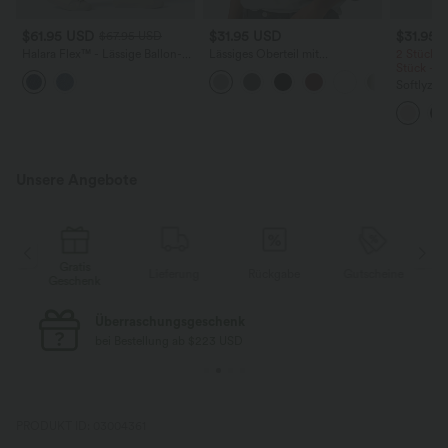
$61.95 USD
$31.95 USD
$31.95 
$67.95 USD
Halara Flex™ - Lässige Ballon-
Lässiges Oberteil mit
2 Stück -
Joggers aus Denim mit
Rundhalsausschnitt und
Stück -2
mittelhohem Bund und
Fledermausärmeln
Softlyzer
mehreren Taschen
Shorts m
mehreren
InstantCo
Unsere Angebote
Gratis
Lieferung
Rückgabe
Gutscheine
k
Geschenk
Kostenloser Standard-Versand
bei Bestellung ab $77 USD
PRODUKT ID: 03004361