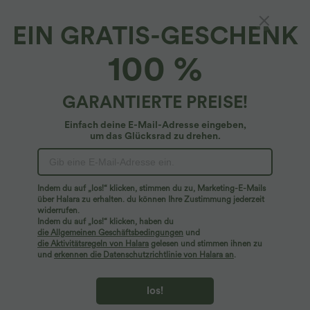
EIN GRATIS-GESCHENK
Strandkleid mit V-Ausschnitt, Cut-Out-Design
100 %
und geschlitztem Saum
4.3
(
21
)
GARANTIERTE PREISE!
$31.95 USD
Einfach deine E-Mail-Adresse eingeben,
um das Glücksrad zu drehen.
Indem du auf „los!“ klicken, stimmen du zu, Marketing-E-Mails
über Halara zu erhalten. du können Ihre Zustimmung jederzeit
widerrufen.
Indem du auf „los!“ klicken, haben du
die Allgemeinen Geschäftsbedingungen
und
die Aktivitätsregeln von Halara
gelesen und stimmen ihnen zu
und
erkennen die Datenschutzrichtlinie von Halara an
.
los!