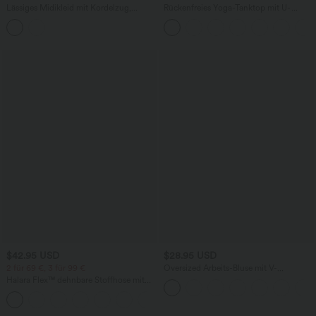
Lässiges Midikleid mit Kordelzug,
Rückenfreies Yoga-Tanktop mit U-
Schlitz und geschwungenem Saum
Ausschnitt, überkreuzten Trägern und
abgerundetem Saum
$42.95 USD
$28.95 USD
2 für 69 €, 3 für 99 €
Oversized Arbeits-Bluse mit V-
Ausschnitt und kurzen Ärmeln -
Halara Flex™ dehnbare Stoffhose mit
knitterfrei
hohem Bund, Waffelmuster,
+20
Seitentaschen und weitem Bein