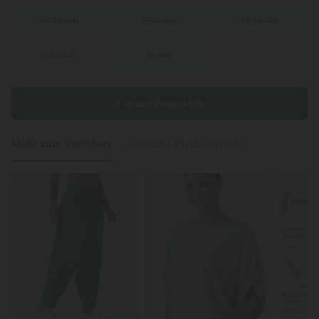
XS
(
32/34
)
S
(
34/36
)
M
(
38/40
)
L
(
42/44
)
XL
(
46
)
+ In den Warenkorb
Mehr zum Verlieben
Ähnliche Kleidungsstile