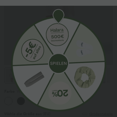
Farbe
Weiß
Wähle die Größe aus
(EU)
Größentabelle