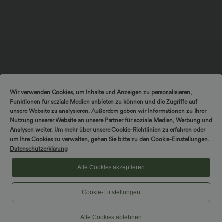
$56.95 USD
$44.95 USD
$48.95 USD
Wir verwenden Cookies, um Inhalte und Anzeigen zu personalisieren,
Ärmelloses Midikleid mit V-Ausschnitt,
2 für 69 €, 3 für 99 €
Funktionen für soziale Medien anbieten zu können und die Zugriffe auf
Seitentaschen und Reißverschluss
Schlaghose mit mittlerem Bund und
seitlichen Reißverschlusstaschen
unsere Website zu analysieren. Außerdem geben wir Informationen zu Ihrer
Nutzung unserer Website an unsere Partner für soziale Medien, Werbung und
Analysen weiter. Um mehr über unsere Cookie-Richtlinien zu erfahren oder
um Ihre Cookies zu verwalten, gehen Sie bitte zu den Cookie-Einstellungen.
Datenschutzerklärung
Alle Cookies akzeptieren
Cookie-Einstellungen
Alle Cookies ablehnen