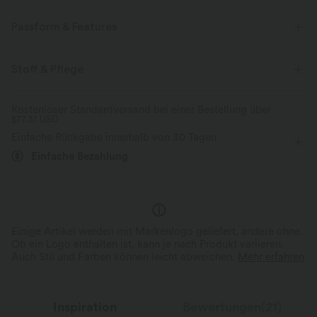
Passform & Features
V-Ausschnitt
überziehen
Urlaub
ärmellos
Stoff & Pflege
Vier-Wege-Stretch
Kostenloser Standardversand bei einer Bestellung über
$77.37 USD
Einfache Rückgabe innerhalb von 30 Tagen
Einfache Bezahlung
Einige Artikel werden mit Markenlogo geliefert, andere ohne.
Ob ein Logo enthalten ist, kann je nach Produkt variieren.
Auch Stil und Farben können leicht abweichen.
Mehr erfahren
Inspiration
Bewertungen(21)