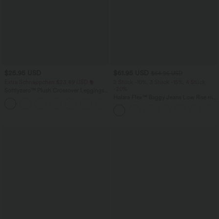
$25.95 USD
$61.95 USD
$64.95 USD
Extra Schnäppchen $23.49 USD
2 Stück -10%, 3 Stück -15%, 4 Stück
-20%
Softlyzero™ Plush Crossover Leggings
mit Taschen
Halara Flex™ Baggy Jeans Low Rise mit
+16
Knopf und Reißverschluss, mehreren
Taschen, weitem Bein