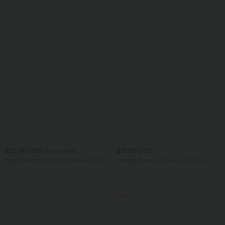
$23.95 USD
$31.95 USD
$27.95 USD
Yoga-Tanktop mit Rundhalsausschnitt,
Lässige Bluse mit V-Ausschnitt und
Rüschen und InstantCool
kurzen Puffärmeln
+16
Sale