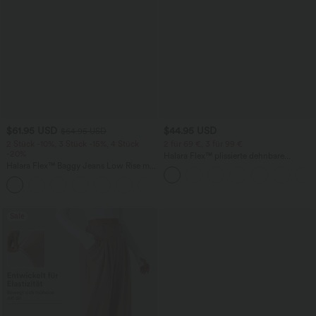
$61.95 USD
$44.95 USD
$64.95 USD
2 Stück -10%, 3 Stück -15%, 4 Stück
2 für 69 €, 3 für 99 €
-20%
Halara Flex™ plissierte dehnbare
Halara Flex™ Baggy Jeans Low Rise mit
Stoffhose mit hohem Bund,
Knopf und Reißverschluss, mehreren
Seitentaschen und geradem Bein
+5
Taschen, weitem Bein
Sale