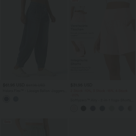
Sale
$61.95 USD
$31.95 USD
$67.95 USD
Halara Flex™ - Lässige Ballon-Joggers
2 Stück -10%, 3 Stück -15%, 4 Stück
aus Denim mit mittelhohem Bund und
-20%
mehreren Taschen
Softlyzero™ Airy - 2-in-1 Yoga-Shorts
mit superhohem Bund, mehreren
Taschen und InstantCool - 17,78 cm
Sale