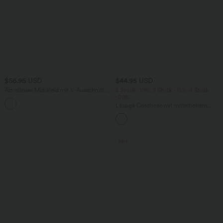
$56.95 USD
$44.95 USD
Ärmelloses Midikleid mit V-Ausschnitt,
2 Stück -10%, 3 Stück -15%, 4 Stück
Seitentaschen und Reißverschluss
-20%
Lässige Cordhose mit mittelhohem
Bund, Reißverschluss und Seitentaschen
Sale