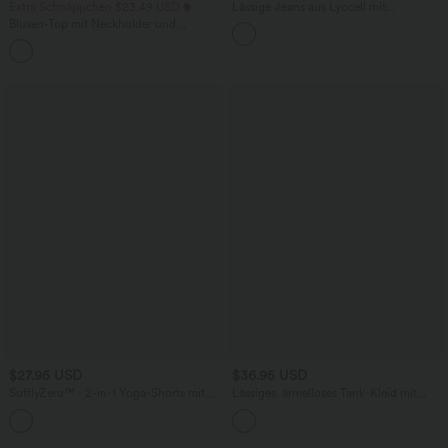
Extra Schnäppchen $23.49 USD
Lässige Jeans aus Lyocell mit
mittelhohem Bund, mehreren Taschen
Blusen-Top mit Neckholder und
und Kordelzug
Schlüssellochausschnitt, plissiert,
+3
ärmellos, abgerundeter Saum
$27.95 USD
$36.95 USD
SoftlyZero™ - 2-in-1 Yoga-Shorts mit
Lässiges, ärmelloses Tank-Kleid mit
hohem Crossover-Bund, mehreren
Rundhalsausschnitt und Seitentaschen
Taschen und Ösen - schnelltrocknend,
7,6 cm