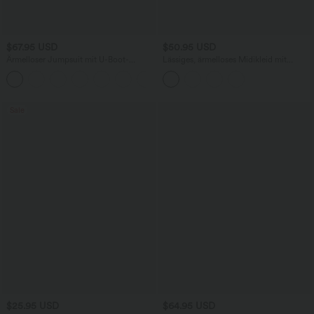
$67.95 USD
$50.95 USD
Ärmelloser Jumpsuit mit U-Boot-
Lässiges, ärmelloses Midikleid mit
Ausschnitt, Seitentaschen, seitlichen
Rundhalsausschnitt, integriertem BH
+8
Bindebändern, Streifen und InstantCool
und Rüschensaum
- Easy Peezy Edition
Sale
$25.95 USD
$64.95 USD