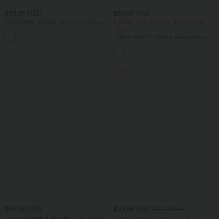
$33.95 USD
$56.95 USD
DayStretch - Arbeits-Shorts mit hohem
2 Stück -10%, 3 Stück -15%, 4 Stück
Bund, Seitentaschen und weitem Bein
-20%
+11
Halara Flex™ - Lässige, gewaschene
Baggy-Jeans aus drapiertem Lyocell mit
mittelhohem Bund, mehreren Taschen
und weitem Bein
Sale
$42.95 USD
$33.95 USD
$36.95 USD
Hoch taillierter, fließender 2-in-1-Midi-
Nimm 3, zahle 2; nimm 6, zahle 4