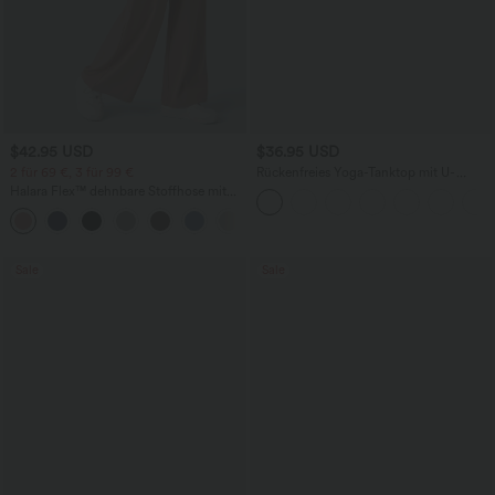
$42.95 USD
$36.95 USD
2 für 69 €, 3 für 99 €
Rückenfreies Yoga-Tanktop mit U-
Ausschnitt, überkreuzten Trägern und
Halara Flex™ dehnbare Stoffhose mit
abgerundetem Saum
hohem Bund, Waffelmuster,
+20
Seitentaschen und weitem Bein
Sale
Sale