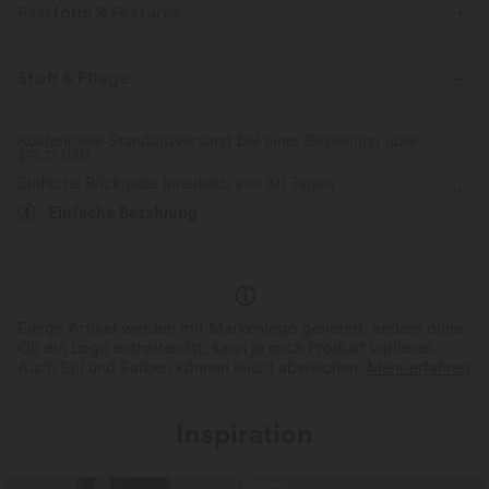
Passform & Features
Easy Peezy
Seitentaschen
V-Ausschnitt
Plissiert
Stoff & Pflege
überziehen
Urlaub
Karomuster
7,5 cm
Kostenloser Standardversand bei einer Bestellung über
$77.37 USD
ärmellos
Mittlere Dehnung
Zwei-Wege-Stretch
Einfache Rückgabe innerhalb von 30 Tagen
Einteiler
Einfache Bezahlung
Einige Artikel werden mit Markenlogo geliefert, andere ohne.
Ob ein Logo enthalten ist, kann je nach Produkt variieren.
Auch Stil und Farben können leicht abweichen.
Mehr erfahren
Inspiration