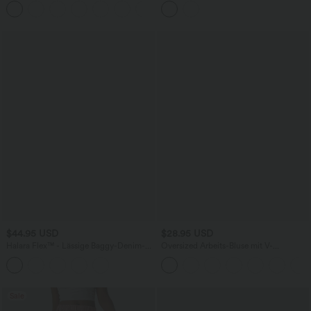
$44.95 USD
$28.95 USD
Halara Flex™ - Lässige Baggy-Denim-
Oversized Arbeits-Bluse mit V-
Shorts mit hohem Crossover-Bund und
Ausschnitt und kurzen Ärmeln -
mehreren Taschen
knitterfrei
Sale