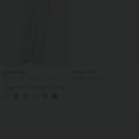
$39.95 USD
$31.95 USD
2 Stück -10%, 3 Stück -15%, 4 Stück
Lässiges Oberteil mit
-20%
Rundhalsausschnitt und
Fledermausärmeln
Lässige Hose mit Leinengefühl, hoher
Taille, Kordelzug an der Seite und
+15
weitem Bein
Sale
Sale