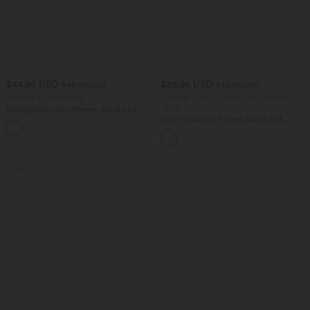
$44.95 USD
$38.95 USD
$48.95 USD
$42.95 USD
2 für 69 €, 3 für 99 €
2 Stück -10%, 3 Stück -15%, 4 Stück
-20%
Schlaghose mit mittlerem Bund und
seitlichen Reißverschlusstaschen
Capri-Hose mit hohem Bund und
+12
Seitentaschen - leinenähnliches Material
Sale