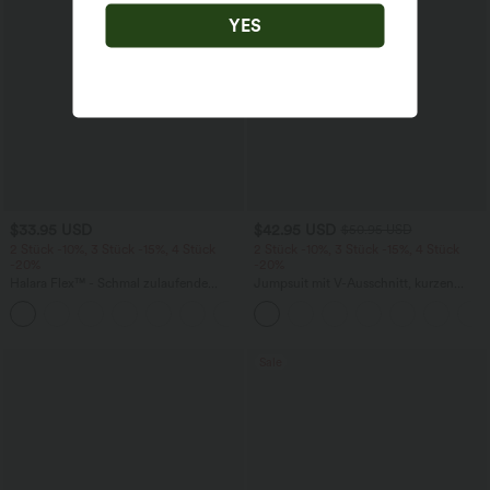
YES
$33.95 USD
$42.95 USD
$50.95 USD
2 Stück -10%, 3 Stück -15%, 4 Stück
2 Stück -10%, 3 Stück -15%, 4 Stück
-20%
-20%
Halara Flex™ - Schmal zulaufende
Jumpsuit mit V-Ausschnitt, kurzen
Bürohose mit hohem Bund,
Ärmeln, plissierten Seitentaschen und
+8
Seitentaschen und Waffelstoff
weitem Bein, fließendem Waffelmuster
Sale