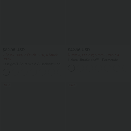
$22.95 USD
$42.95 USD
2 Stück -10%, 3 Stück -15%, 4 Stück
Nimm 3, zahle 2; nimm 6, zahle 4
-20%
Halara UltraSculpt™ - Formende
Lässiges T-Shirt mit V-Ausschnitt und
Workout-Leggings mit hohem Bund,
kurzen Ärmeln
Seitentaschen, Booty-Scrunch und
+9
Bauchkontrolle
Sale
Sale