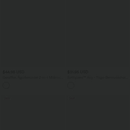
$44.95 USD
$31.95 USD
Geraffter, figurbetonter 2-in-1 Midirock
Softlyzero™ Airy - Yoga-Bermudashorts
aus Kunstleder mit hohem Bund und
mit hohem Bund, mehreren Taschen
abgerundetem Saum
und InstantCool
Sale
Sale