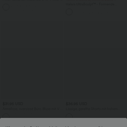
Tanzrock mit Seitentasche
Halara UltraSculpt™ - Formende
Workout-Leggings mit hohem Bund,
Seitentaschen und Bauchkontrolle
$31.95 USD
$36.95 USD
Ärmellose, oversized Büro-Bluse mit V-
Lässige, geraffte Shorts mit hohem
Ausschnitt - knitterfrei
Bund, mehreren Taschen und Poka-Dots
- 7,6 cm