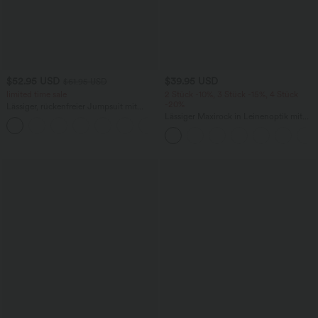
$52.95 USD
$39.95 USD
$61.95 USD
limited time sale
2 Stück -10%, 3 Stück -15%, 4 Stück
-20%
Lässiger, rückenfreier Jumpsuit mit
Seitentaschen
Lässiger Maxirock in Leinenoptik mit
+10
hohem Bund und Kordelzug