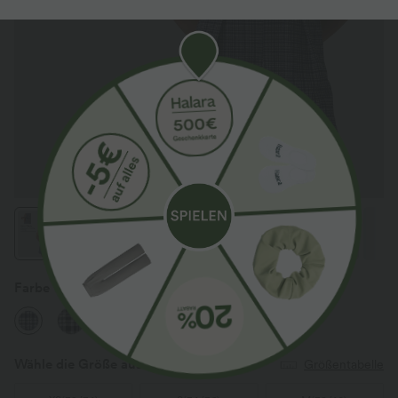
Farbe
Mist Night Weave Plaid
Wähle die Größe aus
(EU)
Größentabelle