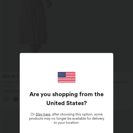
$39.95 USD
$27.95 USD
2 Stück -10%, 3 Stück -15%, 4 Stück
Yoga-Tanktop mit Rundhalsausschnitt,
-20%
Rüschen und InstantCool
Fließende hosenrock in Leinenoptik mit
Are you shopping from the
mittelhohem Bund, Seitentaschen und
+1
weitem Bein
United States
?
Sale
Sale
Or
Stay here
, after choosing this option, some
products may no longer be available for delivery
to your location.