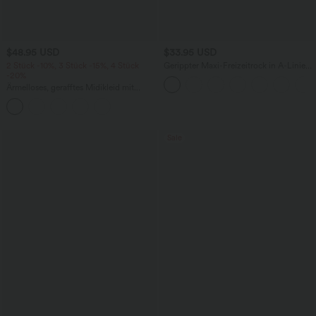
$48.95 USD
$33.95 USD
2 Stück -10%, 3 Stück -15%, 4 Stück
Gerippter Maxi-Freizeitrock in A-Linie
-20%
mit hohem Bund und Schlitzsaum
Ärmelloses, gerafftes Midikleid mit
eckigem Ausschnitt, integriertem BH
und überkreuztem Rückendesign
Sale