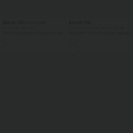
$44.95 USD
$25.95 USD
$48.95 USD
2 für 69 €, 3 für 99 €
Extra Schnäppchen $23.49 USD
Schmal zulaufende Golfhose aus Krepp
Softlyzero™ Plush Crossover Leggings
mit hohem Bund und Seitentaschen
mit Taschen
Sale