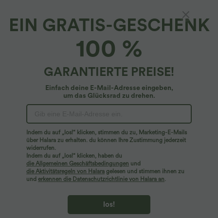
EIN GRATIS-GESCHENK
Ärmelloser Jumpsuit mit V-Ausschnitt,
100 %
Seitentaschen und Karomuster -
schnelltrocknend, Easy Peezy Edition
$61.95 USD
GARANTIERTE PREISE!
Einfach deine E-Mail-Adresse eingeben,
um das Glücksrad zu drehen.
Indem du auf „los!“ klicken, stimmen du zu, Marketing-E-Mails
über Halara zu erhalten. du können Ihre Zustimmung jederzeit
widerrufen.
Indem du auf „los!“ klicken, haben du
die Allgemeinen Geschäftsbedingungen
und
die Aktivitätsregeln von Halara
gelesen und stimmen ihnen zu
und
erkennen die Datenschutzrichtlinie von Halara an
.
los!