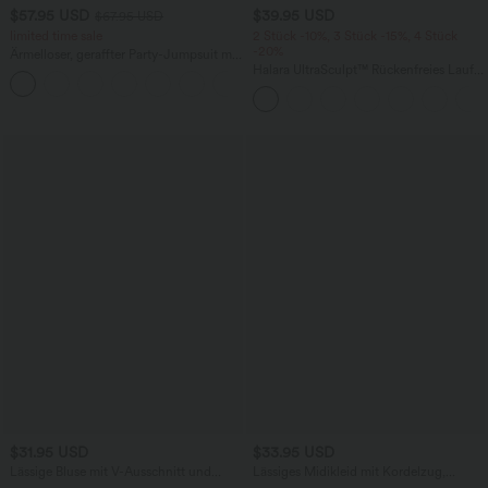
$57.95 USD
$39.95 USD
$67.95 USD
limited time sale
2 Stück -10%, 3 Stück -15%, 4 Stück
-20%
Ärmelloser, geraffter Party-Jumpsuit mit
V-Ausschnitt, Seitentaschen und
Halara UltraSculpt™ Rückenfreies Lauf-
+7
unsichtbarem Reißverschluss - pipi-
Tanktop mit U-Ausschnitt und
praktisch
überkreuztem, abgerundetem Saum
$31.95 USD
$33.95 USD
Lässige Bluse mit V-Ausschnitt und
Lässiges Midikleid mit Kordelzug,
kurzen Puffärmeln
Schlitz und geschwungenem Saum