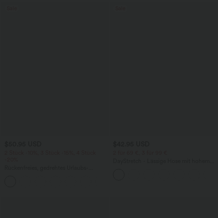
Sale
Sale
$50.95 USD
$42.95 USD
2 Stück -10%, 3 Stück -15%, 4 Stück
2 für 69 €, 3 für 99 €
-20%
DayStretch - Lässige Hose mit hohem
Rückenfreies, gedrehtes Urlaubs-
Bund, Seitentaschen und Barrel-Leg
Maxikleid mit Seitentaschen und Schlitz
+8