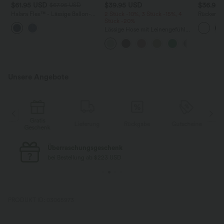
$61.95 USD
$39.95 USD
$36.95
$67.95 USD
Halara Flex™ - Lässige Ballon-
2 Stück -10%, 3 Stück -15%, 4
Rückenfre
Joggers aus Denim mit
Stück -20%
U-Ausschn
mittelhohem Bund und
Trägern 
Lässige Hose mit Leinengefühl,
mehreren Taschen
Saum
hoher Taille, Kordelzug an der
Seite und weitem Bein
Unsere Angebote
Gratis
Lieferung
Rückgabe
Gutscheine
k
Geschenk
Kostenloser Standard-Versand
bei Bestellung ab $77 USD
PRODUKT ID: 03065973