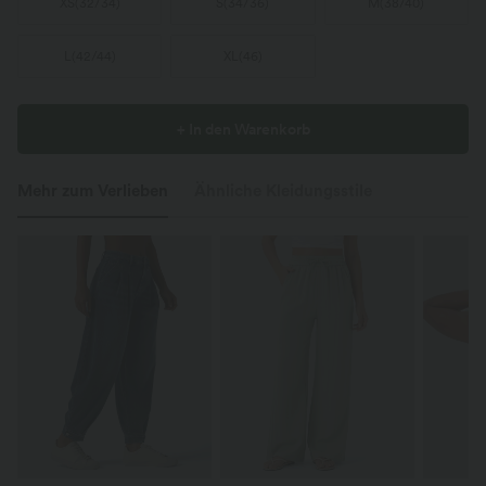
XS
(
32/34
)
S
(
34/36
)
M
(
38/40
)
L
(
42/44
)
XL
(
46
)
+ In den Warenkorb
Mehr zum Verlieben
Ähnliche Kleidungsstile