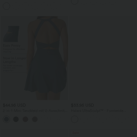
und Kordelzug
Jeans aus elastischem Strick-Denim mit
+5
hohem Bund und mehrere Taschen
$44.95 USD
$33.95 USD
2-in-1-Mini-Tanzkleid mit U-Ausschnitt,
Halara UltraSculpt™ - Formende
rückenfrei, verdrehter Ausschnitt,
Workout-Shorts mit hohe Bund,
+13
Seitentasche-Easy Peezy
Seitentaschen und Bauchkontrolle - 17,8
cm
Sale