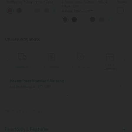
Softlyzero™ Airy - 2-in-1 Tanz-
2 Stück -10%, 3 Stück -15%, 4
Rückenfre
Minikleid mit Seitentaschen und
Stück -20%
U-Ausschn
+9
InstantCool - Easy Peezy
Trägern 
Halara UltraSculpt™
Edition, extralang
Saum
Rückenfreies Lauf-Tanktop mit
U-Ausschnitt und überkreuztem,
abgerundetem Saum
Unsere Angebote
Gratis
Lieferung
Rückgabe
Gutscheine
k
Geschenk
Kostenloser Standard-Versand
bei Bestellung ab $77 USD
PRODUKT ID: 02974184
Passform & Features