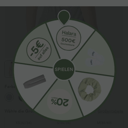
Farbe
Stone Drift
Wähle die Größe aus
(EU)
Größentabelle
XS
(
32/34
)
S
(
34/36
)
M
(
38/40
)