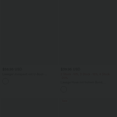
$56.95 USD
$39.95 USD
Lässiger Jumpsuit mit U-Boot-
2 Stück -10%, 3 Stück -15%, 4 Stück
Ausschnitt, Seitentaschen, kurzen
-20%
Ärmeln und Kordelzug - Easy Peezy
Lässige Hose mit hohem Bund,
Edition
Kordelzug, weitem Bein und verkürzter
Länge, Leinenoptik, mit Seitentaschen
Sale