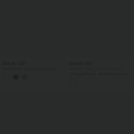
$36.95 USD
$25.95 USD
Rückenfreies Yoga-Tanktop mit U-
Nimm 3, zahle 2; nimm 6, zahle 4
Ausschnitt, überkreuzten Trägern und
Softlyzero™ Airy - Rückenfreies Lauf-
abgerundetem Saum
Tanktop mit quadratischem Ausschnitt,
überkreuzten Trägern und InstantCool -
extralang, UPF50+