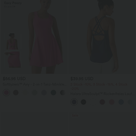
$56.95 USD
$39.95 USD
Softlyzero™ Airy - 2-in-1 Tanz-Minikleid
2 Stück -10%, 3 Stück -15%, 4 Stück
mit Seitentaschen und InstantCool -
-20%
+9
Easy Peezy Edition, extralang
Halara UltraSculpt™ Rückenfreies Lauf-
Tanktop mit U-Ausschnitt und
überkreuztem, abgerundetem Saum
Sale