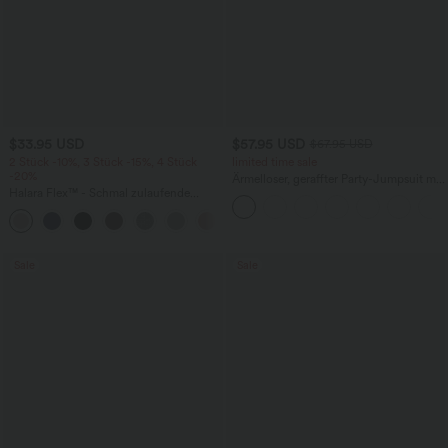
$33.95 USD
$57.95 USD
$67.95 USD
2 Stück -10%, 3 Stück -15%, 4 Stück
limited time sale
-20%
Ärmelloser, geraffter Party-Jumpsuit mit
Halara Flex™ - Schmal zulaufende
V-Ausschnitt, Seitentaschen und
Bürohose mit hohem Bund,
unsichtbarem Reißverschluss - pipi-
+8
Seitentaschen und Waffelstoff
praktisch
Sale
Sale