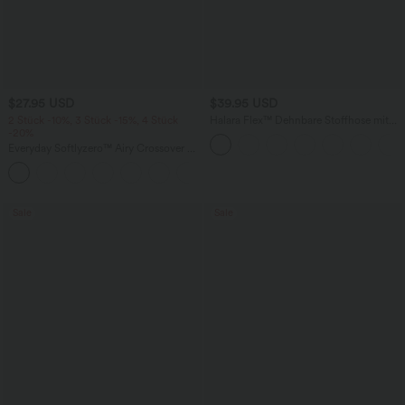
$27.95 USD
$39.95 USD
2 Stück -10%, 3 Stück -15%, 4 Stück
Halara Flex™ Dehnbare Stoffhose mit
-20%
hohem Bund und Seitentasche hinten
Everyday Softlyzero™ Airy Crossover 2-
in-1-Mini-Tennisrock mit Seitentaschen-
+25
Lucid
Sale
Sale