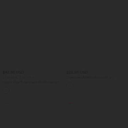
$42.95 USD
$28.95 USD
2 für 69 €, 3 für 99 €
Oversized Arbeits-Bluse mit V-
Ausschnitt und kurzen Ärmeln -
Halara Flex™ dehnbare Stoffhose mit
knitterfrei
hohem Bund, Waffelmuster,
+20
Seitentaschen und weitem Bein
Sale
Sale