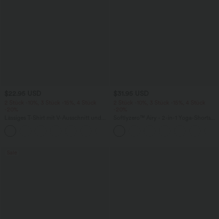
$22.95 USD
$31.95 USD
2 Stück -10%, 3 Stück -15%, 4 Stück
2 Stück -10%, 3 Stück -15%, 4 Stück
-20%
-20%
Lässiges T-Shirt mit V-Ausschnitt und
Softlyzero™ Airy - 2-in-1 Yoga-Shorts
kurzen Ärmeln
mit superhohem Bund, mehreren
+9
Taschen und InstantCool - 17,78 cm
Sale