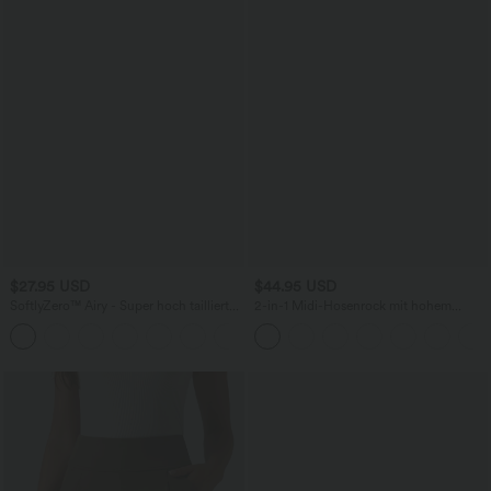
$27.95 USD
$44.95 USD
SoftlyZero™ Airy - Super hoch taillierte
2-in-1 Midi-Hosenrock mit hohem
2-in-1-Yoga-Shorts mit Gesäßtasche
Bund, Seitentaschen, Kordelzug und
+20
und Seitentasche-längere Länge
kontrastierendem Netz