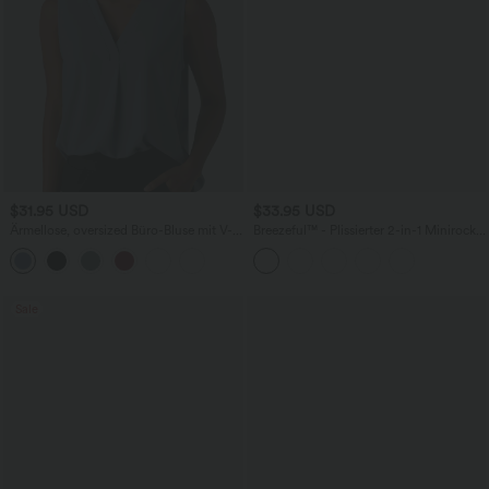
$31.95 USD
$33.95 USD
Ärmellose, oversized Büro-Bluse mit V-
Breezeful™ - Plissierter 2-in-1 Minirock
Ausschnitt - knitterfrei
mit hohem Bund, Taschen und
asymmetrischem Saum -
schnelltrocknend, extralang
Sale