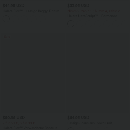
$44.95 USD
$33.95 USD
Halara Flex™ - Lässige Baggy-Denim-
Nimm 2, zahle 1；Nimm 4, zahle 2
Shorts mit hohem Crossover-Bund und
Halara UltraSculpt™ - Formende
mehreren Taschen
Workout-Leggings mit hohem Bund,
Seitentaschen und Bauchkontrolle - 12,7
cm
Sale
$50.95 USD
$64.95 USD
2 für 69 €, 3 für 99 €
Lässige Jeans aus Lyocell mit
mittelhohem Bund, mehreren Taschen
Halara Flex™ Verwaschene Bootcut-