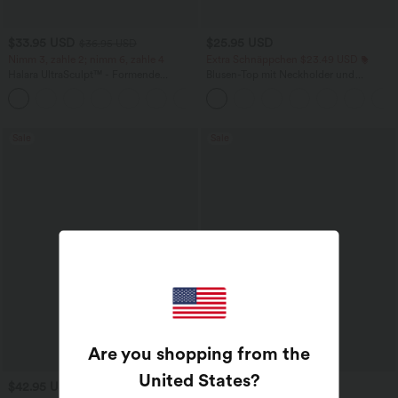
$33.95 USD
$25.95 USD
$36.95 USD
Nimm 3, zahle 2; nimm 6, zahle 4
Extra Schnäppchen $23.49 USD
Halara UltraSculpt™ - Formende
Blusen-Top mit Neckholder und
Workout-Leggings mit hohem Bund,
Schlüssellochausschnitt, plissiert,
+17
Seitentaschen und Bauchkontrolle
ärmellos, abgerundeter Saum
Sale
Sale
Are you shopping from the
United States
?
$42.95 USD
$38.95 USD
$50.95 USD
$42.95 USD