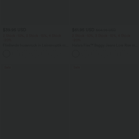
$39.95 USD
$61.95 USD
$64.95 USD
2 Stück -10%, 3 Stück -15%, 4 Stück
2 Stück -10%, 3 Stück -15%, 4 Stück
-20%
-20%
Fließende hosenrock in Leinenoptik mit
Halara Flex™ Baggy Jeans Low Rise mit
mittelhohem Bund, Seitentaschen und
Knopf und Reißverschluss, mehreren
+1
weitem Bein
Taschen, weitem Bein
Sale
Sale