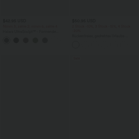
$42.95 USD
$50.95 USD
Nimm 3, zahle 2; nimm 6, zahle 4
2 Stück -10%, 3 Stück -15%, 4 Stück
-20%
Halara UltraSculpt™ - Formende
Workout-Leggings mit hohem Bund,
Rückenfreies, gedrehtes Urlaubs-
+13
Seitentaschen, Booty-Scrunch und
Maxikleid mit Seitentaschen und Schlitz
Bauchkontrolle
Sale