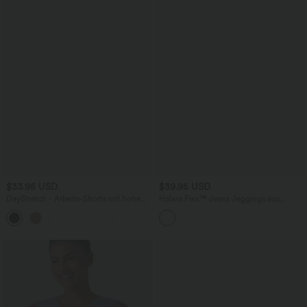
$33.95 USD
$39.95 USD
DayStretch - Arbeits-Shorts mit hohem
Halara Flex™ Jeans Jeggings aus
Bund, Seitentaschen und weitem Bein
elastischem Strick-Denim mit hohem
+11
Bund und Gesäßtaschen