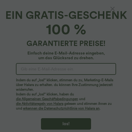
EIN GRATIS-GESCHENK
Yoga-Tanktop mit U-Ausschnitt
100 %
$14.95 USD
GARANTIERTE PREISE!
Einfach deine E-Mail-Adresse eingeben,
um das Glücksrad zu drehen.
Indem du auf „los!“ klicken, stimmen du zu, Marketing-E-Mails
über Halara zu erhalten. du können Ihre Zustimmung jederzeit
widerrufen.
Indem du auf „los!“ klicken, haben du
die Allgemeinen Geschäftsbedingungen
und
die Aktivitätsregeln von Halara
gelesen und stimmen ihnen zu
und
erkennen die Datenschutzrichtlinie von Halara an
.
los!