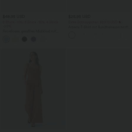
$48.95 USD
$25.95 USD
2 Stück -10%, 3 Stück -15%, 4 Stück
Extra Schnäppchen $20.13 USD
-20%
Arbeits-T-Shirt mit Rundhalsausschnitt
Ärmelloses, gerafftes Midikleid mit
und kurzen Fledermausärmeln
eckigem Ausschnitt, integriertem BH
und überkreuztem Rückendesign