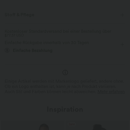
Normale Passform
Racerback
U-Ausschnitt
Stoff & Pflege
Crossover
Cut-Outs
überziehen
Yoga & Pilates
Kostenloser Standardversand bei einer Bestellung über
$77.37 USD
Meliert
hüftlang
ärmellos
Zwei-Wege-Stretch
Einfache Rückgabe innerhalb von 30 Tagen
Einfache Bezahlung
Einige Artikel werden mit Markenlogo geliefert, andere ohne.
Ob ein Logo enthalten ist, kann je nach Produkt variieren.
Auch Stil und Farben können leicht abweichen.
Mehr erfahren
Inspiration
Sale