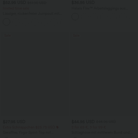
$52.95 USD
$36.95 USD
$61.95 USD
limited time sale
Halara Flex™ Arbeitsleggings aus
elastischem Strick-Denim mit hohem
Lässiger, rückenfreier Jumpsuit mit
Bund und mehreren Taschen
Seitentaschen
+10
Sale
Sale
$27.95 USD
$44.95 USD
$48.95 USD
Extra Schnäppchen $25.73 USD
2 für 69 €, 3 für 99 €
Gerafftes Yoga-Sport-Top mit
Schlaghose mit mittlerem Bund und
Rundhalsausschnitt und kurzen Ärmeln
seitlichen Reißverschlusstaschen