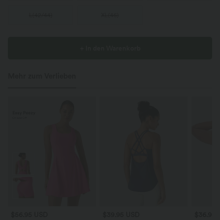
L
(
42/44
)
XL
(
46
)
+ In den Warenkorb
Mehr zum Verlieben
$56.95 USD
$39.95 USD
$36.95