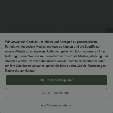
Wir verwenden Cookies, um Inhalte und Anzeigen zu personalisieren,
DREH & GEWINNE!
Funktionen für soziale Medien anbieten zu können und die Zugriffe auf
unsere Website zu analysieren. Außerdem geben wir Informationen zu Ihrer
$33.95 USD
$50.95 USD
Nutzung unserer Website an unsere Partner für soziale Medien, Werbung und
Gerippter Maxi-Freizeitrock in A-Linie
2 Stück -10%, 3 Stück -15%, 4 Stück
Analysen weiter. Um mehr über unsere Cookie-Richtlinien zu erfahren oder
mit hohem Bund und Schlitzsaum
-20%
um Ihre Cookies zu verwalten, gehen Sie bitte zu den Cookie-Einstellungen.
Fließender 2-in-1 Maxi-Flare-
Datenschutzerklärung
Freizeitrock mit hohem Bund,
Seitentaschen und kontrastierendem
Netzstoff
Alle Cookies akzeptieren
Sale
Cookie-Einstellungen
Alle Cookies ablehnen