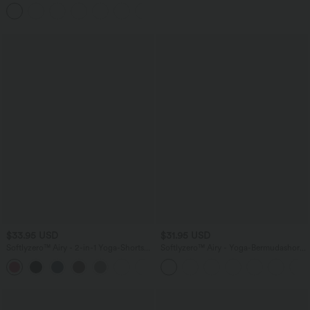
Kordelzug, weitem Bein und Taschen
+5
$33.95 USD
$31.95 USD
Softlyzero™ Airy - 2-in-1 Yoga-Shorts
Softlyzero™ Airy - Yoga-Bermudashorts
mit superhohem Bund, mehreren
mit hohem Bund, mehreren Taschen
+10
Taschen und InstantCool - 22,9 cm
und InstantCool