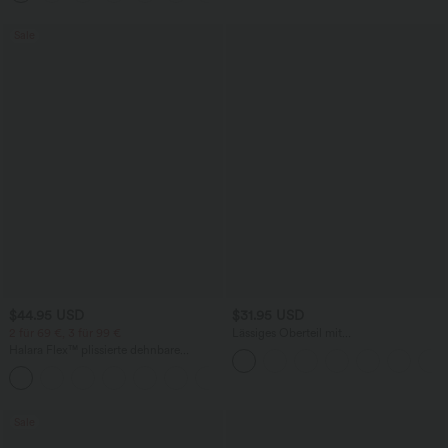
Sale
$44.95 USD
$31.95 USD
2 für 69 €, 3 für 99 €
Lässiges Oberteil mit
Rundhalsausschnitt und
Halara Flex™ plissierte dehnbare
Fledermausärmeln
Stoffhose mit hohem Bund,
+23
Seitentaschen und geradem Bein
Sale