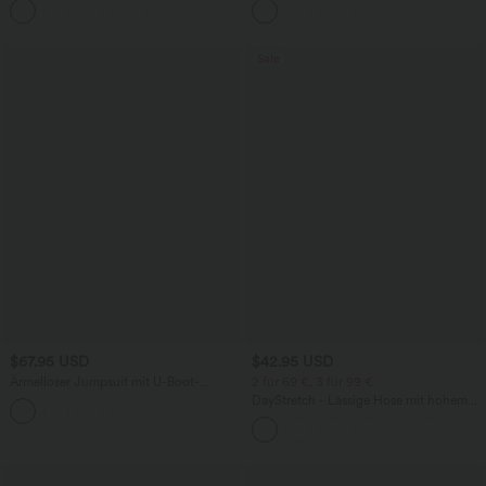
+11
- UPF50+
Sale
$67.95 USD
$42.95 USD
Ärmelloser Jumpsuit mit U-Boot-
2 für 69 €, 3 für 99 €
Ausschnitt, Seitentaschen, seitlichen
DayStretch - Lässige Hose mit hohem
+8
Bindebändern, Streifen und InstantCool
Bund, Seitentaschen und Barrel-Leg
- Easy Peezy Edition