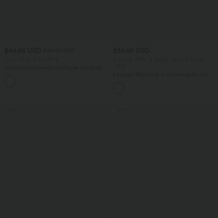
$44.95 USD
$39.95 USD
$48.95 USD
2 für 69 €, 3 für 99 €
2 Stück -10%, 3 Stück -15%, 4 Stück
-20%
Schmal zulaufende Golfhose aus Krepp
mit hohem Bund und Seitentaschen
Lässiger Maxirock in Leinenoptik mit
hohem Bund und Kordelzug
Sale
Sale