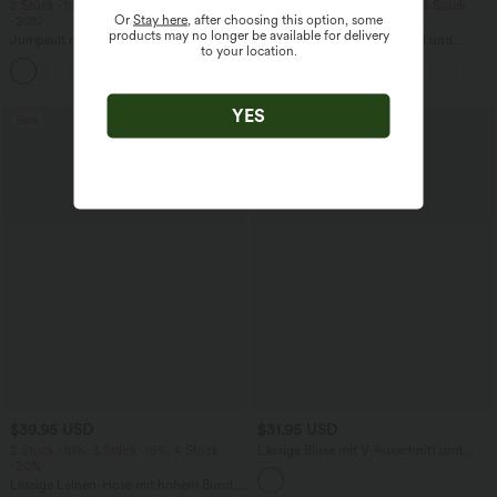
2 Stück -10%, 3 Stück -15%, 4 Stück
2 Stück -10%, 3 Stück -15%, 4 Stück
Or
Stay here
, after choosing this option, some
-20%
-20%
products may no longer be available for delivery
Jumpsuit mit V-Ausschnitt, kurzen
Capri-Hose mit hohem Bund und
to your location.
Ärmeln, plissierten Seitentaschen und
Seitentaschen - leinenähnliches Material
+5
weitem Bein, fließendem Waffelmuster
YES
Sale
$39.95 USD
$31.95 USD
2 Stück -10%, 3 Stück -15%, 4 Stück
Lässige Bluse mit V-Ausschnitt und
-20%
kurzen Puffärmeln
Lässige Leinen-Hose mit hohem Bund,