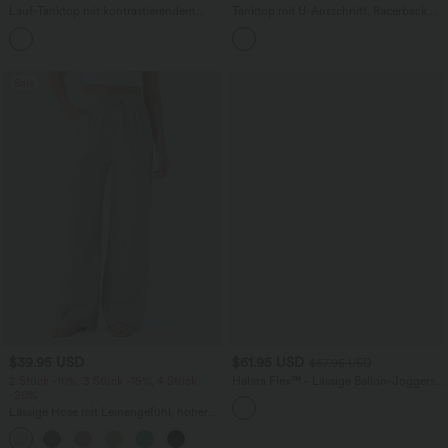
Lauf-Tanktop mit kontrastierendem
Tanktop mit U-Ausschnitt, Racerback,
Mesh-Einsatz und abgerundetem Saum
integriertem BH und InstantCool - UPF
50+
Sale
$39.95 USD
$61.95 USD
$67.95 USD
2 Stück -10%, 3 Stück -15%, 4 Stück
Halara Flex™ - Lässige Ballon-Joggers
-20%
aus Denim mit mittelhohem Bund und
mehreren Taschen
Lässige Hose mit Leinengefühl, hoher
Taille, Kordelzug an der Seite und
+15
weitem Bein