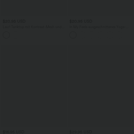
$20.95 USD
$20.95 USD
Lauf-Tanktop mit Kontrast-Mesh und
In My Feels ausgeschnittenes Yoga-
abgerundetem Saum - extralang
Tanktop mit Crossover-Saum
$16.95 USD
$29.95 USD