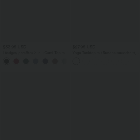
$33.95 USD
$27.95 USD
Lässiges, gerafftes 2-in-1 Cami-Top mit
Yoga-Tanktop mit Rundhalsausschnitt,
verstellbaren Trägern und integriertem
Rüschen und InstantCool
BH