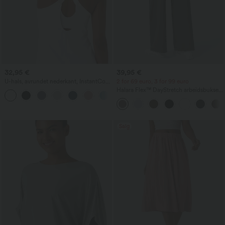
32,95 €
39,95 €
U-hals, avrundet nederkant, InstantCool
2 for 69 euro, 3 for 99 euro
yogatopp – UPF50+
Halara Flex™ DayStretch arbeidsbukser
med høy midje, lommer og rette ben
Salg