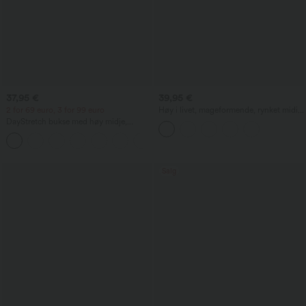
37,95 €
39,95 €
2 for 69 euro, 3 for 99 euro
Høy i livet, mageformende, rynket midi-
skjørt med buet kant, 2-i-1 fleece/PU,
DayStretch bukse med høy midje,
casual
tønneformede ben og lommer
+5
Salg