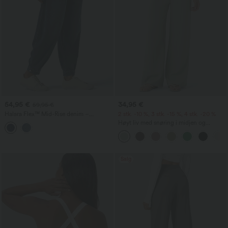
54,95 €
34,95 €
59,95 €
Halara Flex™ Mid-Rise denim –
2 stk. -10 %, 3 stk. -15 %, 4 stk. -20 %
avslappede ballong-joggebukser med
Høyt liv med snøring i midjen og
lommer
lommer, vide, baggy og avslappede
bukser med linfølelse
Salg