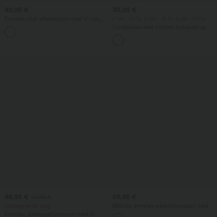
49,95 €
39,95 €
Ermeløs midi arbeidskjole med V-hals,
2 stk. -10 %, 3 stk. -15 %, 4 stk. -20 %
2-veis glidelås og lommer
Cordbukse med middels livhøyde og
glidelåslomme – avslappet fritidsbukse
46,95 €
59,95 €
54,95 €
tidsbegrenset salg
Båthals, ermeløs arbeidsjumpsuit med
knyting i sidene, kjølig Cool-Touch-
Ermeløs, avslappet jumpsuit med U-