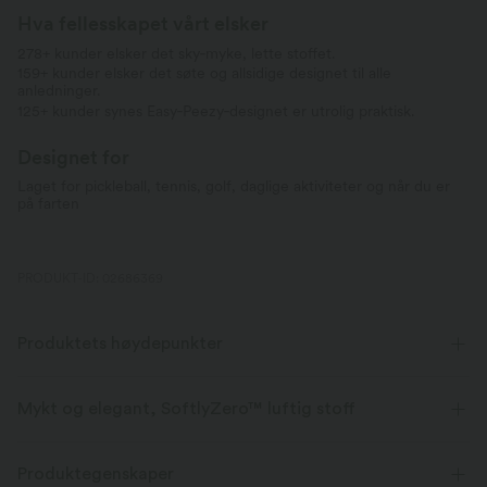
Hva fellesskapet vårt elsker
278+ kunder elsker det sky‑myke, lette stoffet.
159+ kunder elsker det søte og allsidige designet til alle
anledninger.
125+ kunder synes Easy‑Peezy‑designet er utrolig praktisk.
Designet for
Laget for pickleball, tennis, golf, daglige aktiviteter og når du er
på farten
PRODUKT-ID: 02686369
Produktets høydepunkter
Mykt og elegant, SoftlyZero™ luftig stoff
Føl deg som om du svever på lufta med vårt supermyke stoff som er
kjølig å ta på.
Produktegenskaper