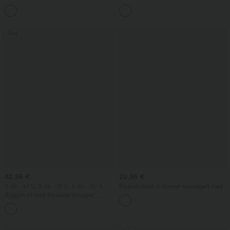
middels høy midje, sidelomme med
glidlåslomme i linaktig stoff
+12
glidelås og work‑flare‑passform
Salg
42,95 €
29,95 €
2 stk. -10 %, 3 stk. -15 %, 4 stk. -20 %
Ribbestrikket A-formet maxiskjørt med
høy midje og kant – avslappet
Ryggen fri med kryssede stropper,
firkantet utringning, ermeløs, rynket,
med innebygd BH, midi-lengde, resort-
stil, luftig milkmaid-inspirert kjole