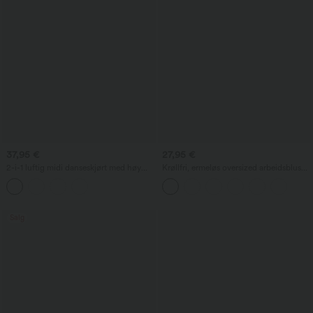
37,95 €
27,95 €
2-i-1 luftig midi danseskjørt med høy
Krøllfri, ermeløs oversized arbeidsbluse
midje og lomme
med V-hals
Salg