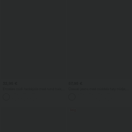
32,95 €
57,95 €
Ermeløs midi-tankkjole med rund hals,
Casual-jeans med middels høy midje,
ensfarget og avslappet, med lommer
snøring og lommer
Salg