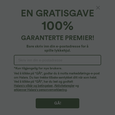
EN GRATISGAVE
SoftlyZero™ Luftig*
100%
SoftlyZero™ luftig, ryggløs, vridd kjole med
utsving - lav støtte - lengre lengde - Easy
Peezy Edition - skålstørrelser A-D
4.6
(
301
)
GARANTERTE PREMIER!
39,95 €
Bare skriv inn din e-postadresse for å
spille lykkehjul.
*Kun tilgjengelig for nye brukere.
Ved å klikke på "GÅ!", godtar du å motta markedsførings-e-post
om Halara. Du kan trekke tilbake samtykket ditt når som helst.
Ved å klikke på "GÅ!", har du lest og godtatt
Halara's vilkår og betingelser
,
Aktivitetsregler
og
erkjenner Halara's personvernerklæring
.
GÅ!