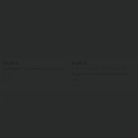
24,95 €
44,95 €
SoftlyZero™ rasktørkende crossover 2-i-
2 stk. -10 %, 3 stk. -15 %, 4 stk. -20 %
1 yogashorts med høy midje, hullbroderi
Ryggløs maxi-resortkjole med vridd
og lommer (3'')
detalj, splitt, lett flytende stoff og
lommer
Salg