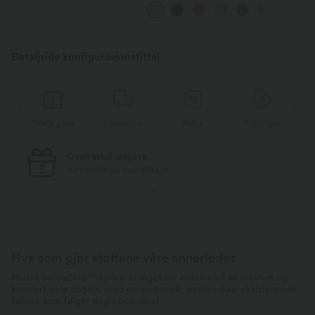
lommer, vide, baggy og
avslappede bukser med linfølelse
Detaljside konfigurasjonstittel
r
Gratis gave
Leveranse
Retur
Kuponger
Overraskelsesgave
for bestillinger over €199,00
Hva som gjør stoffene våre annerledes
Halara SoftlyZero™‑kjolen er laget for neste nivå av mykhet og
komfort hele dagen, med en smørmyk, nesten ikke‑eksisterende
følelse som følger deg ubesværet.