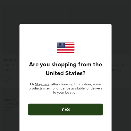
54,95 €
27,95 €
57,95 €
Are you shopping from the
2 stk. -10 %, 3 stk. -15 %, 4 stk. -20 %
2 stk. -10 %, 3 stk. -15 %, 4 stk. -20 %
Halara Flex™ Asymmetrisk low-rise
SoftlyZero™ Airy 2-i-1 InstantCool
United States
?
jeans med glidelåslommer, baggy-stil,
yogashorts 7" med lommer og superhøy
+5
vide ben, vasket, avslappet
midje
Or
Stay here
, after choosing this option, some
products may no longer be available for delivery
to your location.
YES