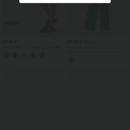
39,95 €
50,95 €
59,95 €
Halara Flex™ Crossover high-waisted
tidsbegrenset salg
denim Bermuda-shorts med magestøtte,
V-utringet, ermeløs jumpsuit med
avslappet baggy-passform og lommer
rynkedetaljer og lomme – Easy Peezy
Salg
Salg