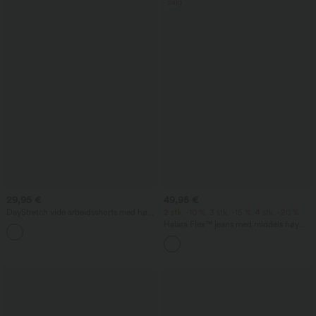
Salg
29,95 €
49,95 €
DayStretch vide arbeidsshorts med høy
2 stk. -10 %, 3 stk. -15 %, 4 stk. -20 %
midje (4'') og lommer
Halara Flex™ jeans med middels høy
+11
midje i drapert lyocell, vasket — casual,
baggy med vide ben og lommer