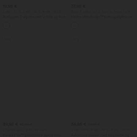
19,95 €
37,95 €
2 stk. -10 %, 3 stk. -15 %, 4 stk. -20 %
Kjøp 3, betal for 2; kjøp 6, betal for 4
Avslappet T‑skjorte med V‑hals og korte
Halara UltraSculpt™ treningstights med
ermer
høyt liv – rynket, løftende rumpe,
+9
magestøtte, lommer og formende
passform
Salg
Salg
39,95 €
34,95 €
42,95 €
37,95 €
2 for 69 euro, 3 for 99 euro
2 stk. -10 %, 3 stk. -15 %, 4 stk. -20 %
Halara Flex™ DayStretch bukse med
Avkortede bukser med høy midje og