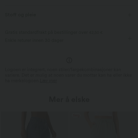
Fireveis strekk
pustbar
Stoff og pleie
Føles kjølig å ta på
Myk og glatt
Gratis standardfrakt på bestillinger over
42,50 €
Enkle returer innen 30 dager
Fukttransporterende
Smørmyk komfort
Easy Peezy
Laget med ultrafine mikrofibre
Gjennomtenkt design for praktisk og rask
børstet for en nesten ikke‑eksi
tilgang til toalett.
følelse.
Logoen er integrert, noen stiler/fargekombinasjoner kan
variere. Det er mulig at noen varer du mottar kan ha eller ikke
ha merkelogoen.
Lær mer
Mer å elske
Salg