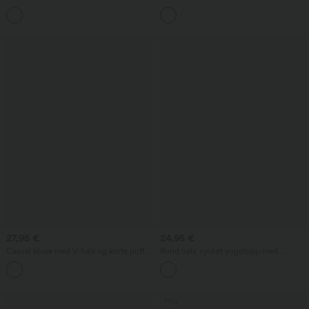
midje i vaffelstrikk, med lommer og vide
ermer, sidelommer, vide ben og luftig
+20
ben
vaffelstruktur
27,95 €
24,95 €
Casual bluse med V-hals og korte puff-
Rund hals, rynket yogatopp med
ermer
kjølende materiale – UPF50+
Salg