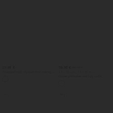
29,95 €
39,95 €
42,95 €
Avslappet midi-slipkjole med snøring og
2 for 69 euro, 3 for 99 euro
buet, splittet nederkant
Crepe-golfbukse med høy midje,
avsmalnende ben og lommer
Salg
Salg