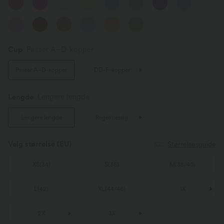
Cup
Passer A–D-kopper
Passer A–D-kopper
DD-F-kopper
Lengde
Lengere lengde
Lengere lengde
Regelmessig
Velg størrelse
(EU)
Størrelsesguide
XS
(
34
)
S
(
36
)
M
(
38/40
)
L
(
42
)
XL
(
44/46
)
1X
2X
3X