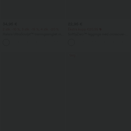
34,95 €
22,95 €
2 stk. -10 %, 3 stk. -15 %, 4 stk. -20 %
Ekstra kupp €20,95
Halara UltraSculpt™ treningssinglet med
SoftlyZero™ leggings med crossover-
rund hals og buet nederkant
linning og lomme, ensfarget
+11
Salg