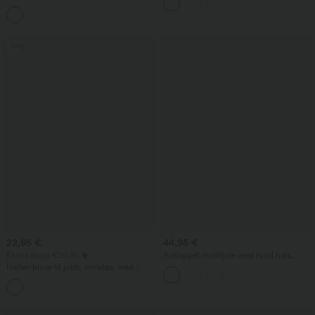
effekt, stripet og med lommer – Easy
formet rygg og lommer
Peezy Edition
+10
Salg
22,95 €
44,95 €
Ekstra kupp €20,95
Avslappet midikjole med rund hals,
integrert BH, ermeløs og volangkant
Halter-bluse til jobb, ermeløs, med
nøkkelhullåpning i ryggen og buet kant
+3