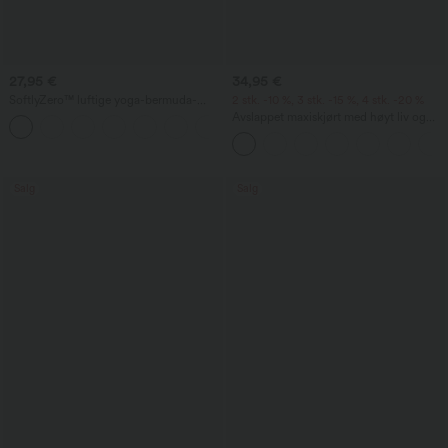
27,95 €
34,95 €
SoftlyZero™ luftige yoga-bermuda-
2 stk. -10 %, 3 stk. -15 %, 4 stk. -20 %
shorts med høy midje, lommer og
Avslappet maxiskjørt med høyt liv og
+16
InstantCool
snøring i linfølelse
Salg
Salg