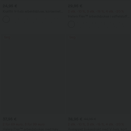
24,95 €
29,95 €
Krøllfri V-hals arbeidsbluse, kortermet
2 stk. -10 %, 3 stk. -15 %, 4 stk. -20 %
og oversized
Halara Flex™ arbeidsbukse i vaffelstoff
+1
med høy midje, avsmalnende ben og
lommer
Salg
Salg
37,95 €
38,95 €
44,95 €
2 for 69 euro, 3 for 99 euro
2 stk. -10 %, 3 stk. -15 %, 4 stk. -20 %
Halara Flex™ arbeidsbukse med høy
Avslappet buksedrakt med V-hals, korte