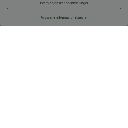
Informasjonskapselinnstillinger
Avvis alle informasjonskapsler
29,95 €
34,95 €
Casual cami-top med justerbare
2 stk. -10 %, 3 stk. -15 %, 4 stk. -20 %
stropper, rynket og med innebygd 2-i-1-
Høy i livet, vidbenet fritidsbukse i
BH
linblanding med snøring og lommer