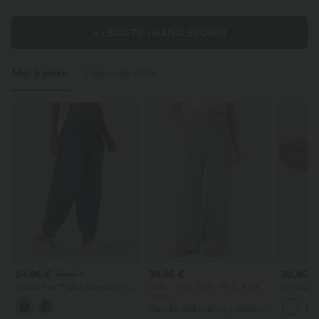
+ LEGG TIL I HANDLEPOSEN
Mer å elske
Lignende stiler
54,95 €
34,95 €
32,95 €
59,95 €
Halara Flex™ Mid-Rise denim –
2 stk. -10 %, 3 stk. -15 %, 4 stk.
U-hals, a
avslappede ballong-joggebukser
-20 %
InstantC
med lommer
Høyt liv med snøring i midjen og