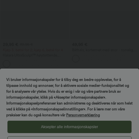
29,95 €
49,95 €
32,95 €
Kjøp 3, betal for 2; kjøp 6, betal for 4
Båthals, kortermet med snor - romslig,
avslappet jumpsuit med lommer - Easy
Halara UltraSculpt™ høytsittende,
Peezy-utgave
mageformende treningsleggings med
+17
lomme
Salg
Vi bruker informasjonskapsler for å tilby deg en bedre opplevelse, for å
tilpasse innhold og annonser, for å aktivere sosiale medier-funksjonalitet og
for å analysere vår ytelse. Hvis du er enig i vår og våre partnere bruk av
informasjonskapsler, klikk på «Aksepter informasjonskapsler».
Informasjonskapselpreferanser kan administreres og deaktiveres når som helst
Spin for å vinne!
ved å klikke på «Informasjonskapselinnstillinger». For å lære mer om våre
praksiser kan du også konsultere vår
Personvernerklæring
Aksepter alle informasjonskapsler