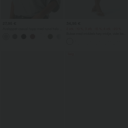
27,95 €
34,95 €
Avslappet casual-topp med rund hals og
2 stk. -10 %, 3 stk. -15 %, 4 stk. -20 %
flaggermusermer
Bukse med middels høy midje, vide ben,
+1
luftig linlignende følelse og lomme
Salg