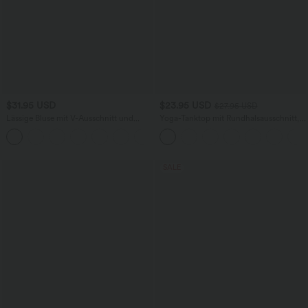
$31.95 USD
$23.95 USD
$27.95 USD
Lässige Bluse mit V-Ausschnitt und
Yoga-Tanktop mit Rundhalsausschnitt,
kurzen Puffärmeln
Rüschen und InstantCool
SALE