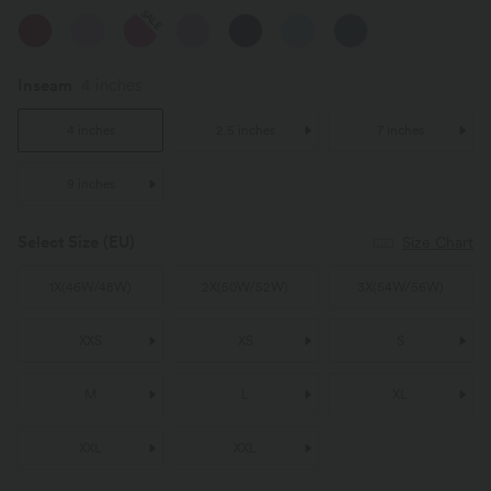
SALE
Inseam
4 inches
4 inches
2.5 inches
7 inches
9 inches
Select Size
(EU)
Size Chart
1X
(
46W/48W
)
2X
(
50W/52W
)
3X
(
54W/56W
)
XXS
XS
S
M
L
XL
XXL
XXL