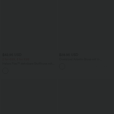
$42.95 USD
$28.95 USD
2 for €69, 3 for €99
Oversized Arbeits-Bluse mit V-
Ausschnitt und kurzen Ärmeln -
Halara Flex™ dehnbare Stoffhose mit
knitterfrei
hohem Bund, Waffelmuster,
+20
Seitentaschen und weitem Bein