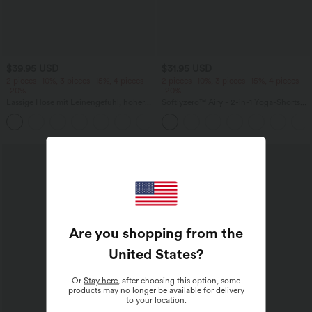
$39.95 USD
$31.95 USD
2 pieces -10%, 3 pieces -15%, 4 pieces
2 pieces -10%, 3 pieces -15%, 4 pieces
-20%
-20%
Lässige Hose mit Leinengefühl, hoher
Softlyzero™ Airy - 2-in-1 Yoga-Shorts
Taille, Kordelzug an der Seite und
mit superhohem Bund, mehreren
+15
weitem Bein
Taschen und InstantCool - 17,78 cm
Are you shopping from the
United States
?
Or
Stay here
, after choosing this option, some
products may no longer be available for delivery
to your location.