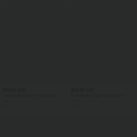
$33.95 USD
$36.95 USD
Lässiges Midikleid mit Kordelzug,
Rückenfreies Yoga-Tanktop mit U-
Schlitz und geschwungenem Saum
Ausschnitt, überkreuzten Trägern und
abgerundetem Saum