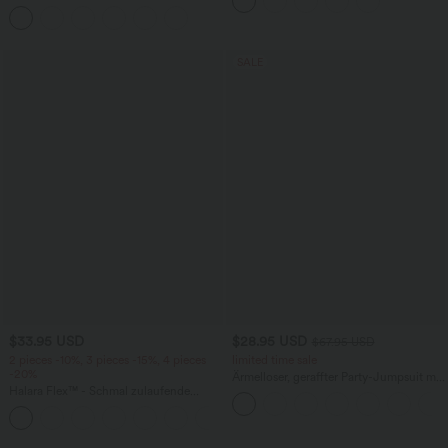
mehreren Taschen
mit hohem Bund und Seitentaschen
SALE
$33.95 USD
$28.95 USD
$67.95 USD
2 pieces -10%, 3 pieces -15%, 4 pieces
limited time sale
-20%
Ärmelloser, geraffter Party-Jumpsuit mit
Halara Flex™ - Schmal zulaufende
V-Ausschnitt, Seitentaschen und
Bürohose mit hohem Bund,
unsichtbarem Reißverschluss - pipi-
+8
Seitentaschen und Waffelstoff
praktisch