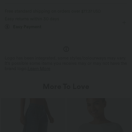
Four-way stretch
Breathable
Built-in Shorts
Flat Waist
Back Waistband Pocket
Free standard shipping on orders over
$77.37 USD
Easy returns within 30 days
Side Pockets
Ruched
Pull-on
Workout
Feels cool to the touch
Soft and sleek
Easy Payment
4 inch
Ultra High-Waist
High Stretch
Moisture-wicking
Four-Way Stretch
Track
Logo has been integrated, some styles/colourways may vary.
It's possible some items you receive may or may not have the
brand logo.
Learn More
More To Love