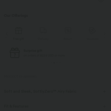
Our Offerings
Free gift
Delivery
Return
Vouchers
Surprise gift
on orders of $223 USD or more
PRODUCT ID: 02864180
Soft and Sleek, SoftlyZero™ Airy Fabric
Feel like you're floating on air with our super-soft fabric that's cool to
touch.
Fit & Features