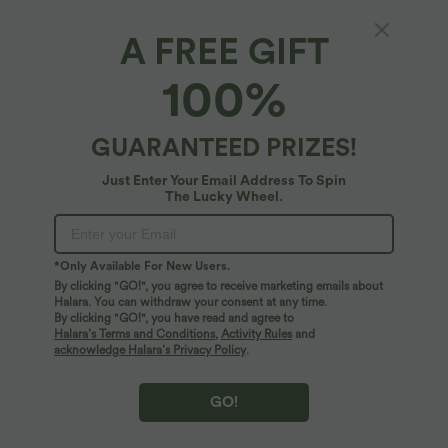
A FREE GIFT
SoftlyZero™ Airy*
100%
Plus-Size 2-in-1 Yoga-Shorts mit superhohem
Bund, Gesäßtasche und versteckter
Seitentasche - 12,7 cm
4.6
(
139
)
GUARANTEED PRIZES!
$16.95 USD
$39.95 USD
Just Enter Your Email Address To Spin
Plus Size Deal: -10 € ab 99 €, -30 € ab 199 €
The Lucky Wheel.
*Only Available For New Users.
By clicking "GO!", you agree to receive marketing emails about
Halara. You can withdraw your consent at any time.
By clicking "GO!", you have read and agree to
Halara’s Terms and Conditions
,
Activity Rules
and
acknowledge Halara’s Privacy Policy
.
GO!