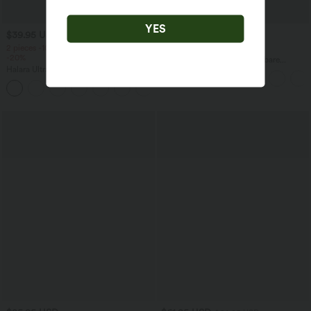
YES
$39.95 USD
$44.95 USD
2 pieces -10%, 3 pieces -15%, 4 pieces
2 for €69, 3 for €99
-20%
Halara Flex™ plissierte dehnbare
Halara UltraSculpt™ Rückenfreies Lauf-
Stoffhose mit hohem Bund,
Tanktop mit U-Ausschnitt und
Seitentaschen und geradem Bein
+11
überkreuztem, abgerundetem Saum