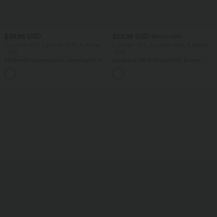
$39.95 USD
$23.95 USD
$50.95 USD
2 pieces -10%, 3 pieces -15%, 4 pieces
2 pieces -10%, 3 pieces -15%, 4 pieces
-20%
-20%
Fließende hosenrock in Leinenoptik mit
Jumpsuit mit V-Ausschnitt, kurzen
mittelhohem Bund, Seitentaschen und
Ärmeln, plissierten Seitentaschen und
+1
weitem Bein
weitem Bein, fließendem Waffelmuster