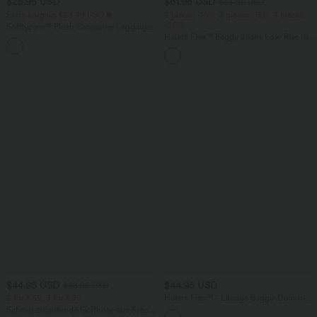
$25.95 USD
$61.95 USD
$64.95 USD
Extra bargain $23.49 USD
2 pieces -10%, 3 pieces -15%, 4 pieces
-20%
Softlyzero™ Plush Crossover Leggings
mit Taschen
Halara Flex™ Baggy Jeans Low Rise mit
+16
Knopf und Reißverschluss, mehreren
Taschen, weitem Bein
$44.95 USD
$44.95 USD
$48.95 USD
2 for €69, 3 for €99
Halara Flex™ - Lässige Baggy-Denim-
Shorts mit hohem Crossover-Bund und
Schmal zulaufende Golfhose aus Krepp