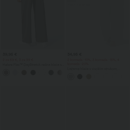
39,95 €
34,95 €
2 za 69 €, 3 za 99 €
2 komada -10%, 3 komada -15%, 4
komada -20%
Halara Flex™ DayStretch radne hlače s
visokim strukom, ravnim nogavicama i
Ležerne hlače s visokim strukom,
+23
džepovima
vezicom i širokim nogavicama, od
mješavine lana, s džepovima