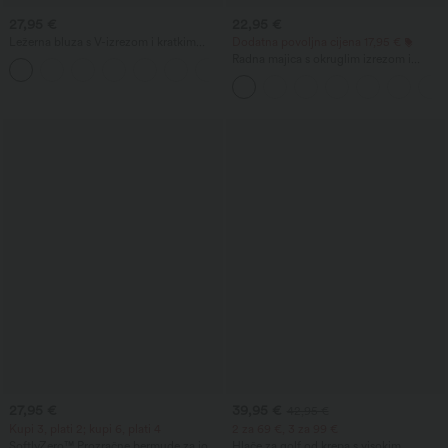
27,95 €
22,95 €
Ležerna bluza s V-izrezom i kratkim
Dodatna povoljna cijena 17,95 €
nabranim rukavima
Radna majica s okruglim izrezom i
kratkim širokim rukavima širokog kroja
(batwing)
27,95 €
39,95 €
42,95 €
Kupi 3, plati 2; kupi 6, plati 4
2 za 69 €, 3 za 99 €
SoftlyZero™ Prozračne bermude za jogu
Hlače za golf od krepa s visokim