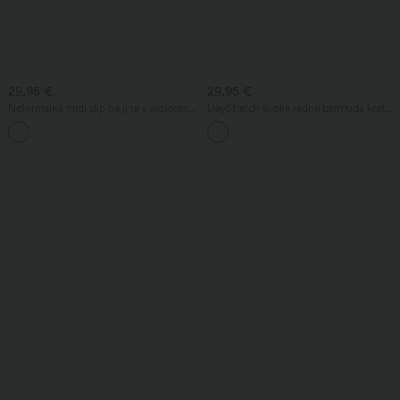
29,95 €
29,95 €
Neformalna midi slip haljina s vezicom i
DayStretch široke radne bermuda kratke
zaobljenim razdijeljenim rubom
hlače visokog struka, 7'' s džepovima