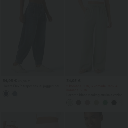
54,95 €
34,95 €
59,95 €
Halara Flex™ traper casual joggeri balon
2 komada -10%, 3 komada -15%, 4
kroja srednjeg struka s džepovima
komada -20%
Ležerne hlače visokog struka s vezicom i
džepovima, širokih opuštenih nogavica,
s efektom lana