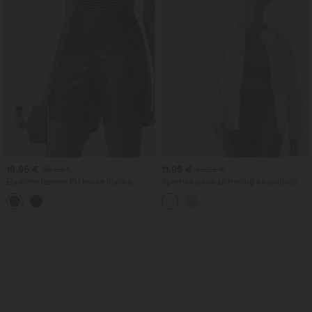
18,95 €
11,95 €
38,95 €
59,95 €
Elastične ležerne PU kratke hlače s
Sportska jakna za trening s kapuljačom,
visokim strukom i džepovima
dugim rukavima i naborom na rubu, s
džepovima — UPF40+