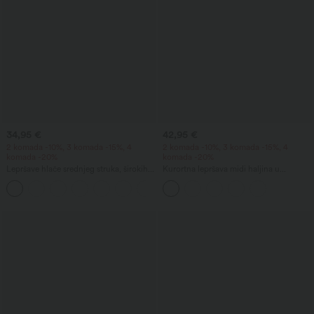
34,95 €
42,95 €
2 komada -10%, 3 komada -15%, 4
2 komada -10%, 3 komada -15%, 4
komada -20%
komada -20%
Lepršave hlače srednjeg struka, širokih
Kurortna lepršava midi haljina u
nogavica, lanenog dojma, s džepom
milkmaid stilu — bez leđa s ukriženim
+1
naramenicama, kvadratnim izrezom, bez
rukava, s naborima i ugrađenim
grudnjakom