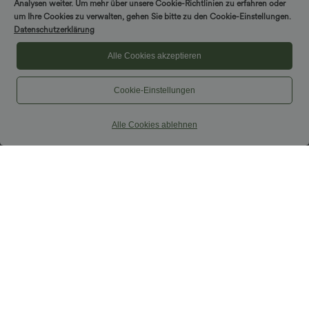
Analysen weiter. Um mehr über unsere Cookie-Richtlinien zu erfahren oder
um Ihre Cookies zu verwalten, gehen Sie bitte zu den Cookie-Einstellungen.
Datenschutzerklärung
Alle Cookies akzeptieren
Cookie-Einstellungen
Alle Cookies ablehnen
59,95 €
49,95 €
Radni kombinezon s izrezom u obliku
2 komada -10%, 3 komada -15%, 4
čamca, bez rukava, s vezicama sa strane,
komada -20%
+8
s hladnim dodirom, prugast, s
Halara Flex™ Drapirane lyocell traperice
džepovima — izdanje Easy Peezy
sa srednjim strukom, oprane, ležerne,
širokih nogavica i opuštenog kroja, s
džepovima