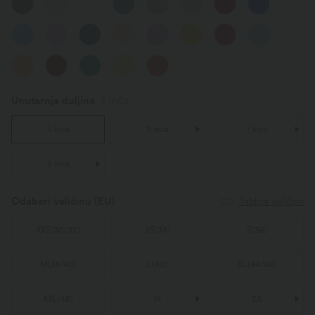
Unutarnja duljina
5 inča
5 inča
3 inča
7 inča
9 inča
Odaberi veličinu
(EU)
Tablica veličina
XXS
(
30/32
)
XS
(
34
)
S
(
36
)
M
(
38/40
)
L
(
42
)
XL
(
44/46
)
XXL
(
48
)
1X
2X