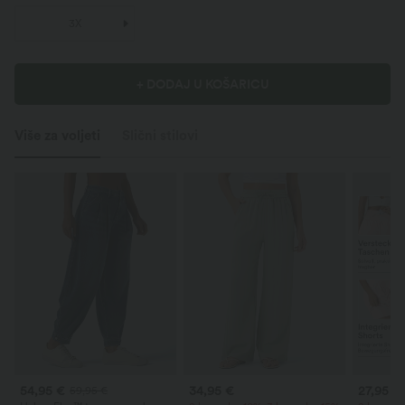
3X
+ DODAJ U KOŠARICU
Više za voljeti
Slični stilovi
54,95 €
34,95 €
27,95 €
59,95 €