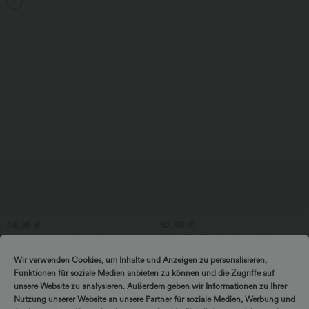
+8
lepršavog kroja i džepovima
24,95 €
62,95 €
2 komada -10%, 3 komada -15%, 4
Halara Flex™ asimetrične široke
komada -20%
traperice s visokim strukom, ispiranjem i
džepovima
Svakodnevna SoftlyZero™ prozračna
Wir verwenden Cookies, um Inhalte und Anzeigen zu personalisieren,
preklopna mini teniska suknja 2 u 1 s
Funktionen für soziale Medien anbieten zu können und die Zugriffe auf
+25
bočnim džepom i hlađajućim dodirom
unsere Website zu analysieren. Außerdem geben wir Informationen zu Ihrer
— Lucid — UPF50+
Nutzung unserer Website an unsere Partner für soziale Medien, Werbung und