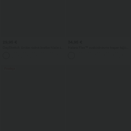
29,95 €
34,95 €
DayStretch široke radne kratke hlače s
Halara Flex™ svakodnevne traper tajice
visokim strukom, 4'', s džepovima
s visokim strukom i džepovima
+11
Prodaja