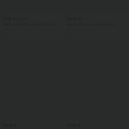
17,95 €
29,95 €
33,95 €
Udobna prugasta majica s kratkim
Ležerni cami top s regulirajućim
rukavima i džepom
naramenicama, s naborima, 2 u 1 s
ugrađenim grudnjakom
49,95 €
37,95 €