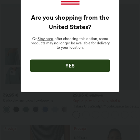
Are you shopping from the
United States
?
Or
Stay here
, after choosing this option, some
products may no longer be available for delivery
to your location.
YES
39,95 €
29,95 €
32,95 €
S visokim strukom i vezicom, s
Kupi 3, plati 2; kupi 6, plati 4
kontrastnom mrežicom, 2-u-1 s džepom,
Halara UltraSculpt™ oblikujuće tajice za
+15
lepršavi midi s proširenim krojem za
trening s visokim strukom, kontrolom
ležeran stil
trbuha i džepovima
Prodaja
Prodaja