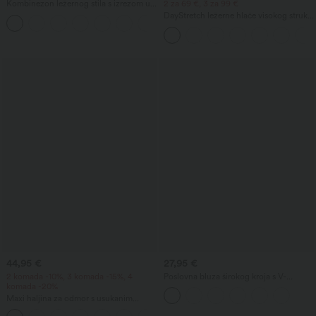
Kombinezon ležernog stila s izrezom u
2 za 69 €, 3 za 99 €
obliku čamca, kratkim rukavima, širokog
DayStretch ležerne hlače visokog struka
kroja s vezicom i džepovima - Easy
s bačvastim krojem i džepovima
Peezy Edition
44,95 €
27,95 €
2 komada -10%, 3 komada -15%, 4
Poslovna bluza širokog kroja s V-
komada -20%
izrezom, bez rukava, otporna na
gužvanje
Maxi haljina za odmor s usukanim
detaljem i otvorenim leđima, prorezom,