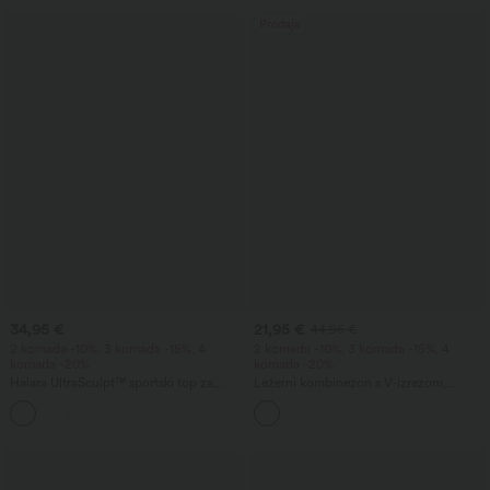
Prodaja
34,95 €
21,95 €
44,95 €
2 komada -10%, 3 komada -15%, 4
2 komada -10%, 3 komada -15%, 4
komada -20%
komada -20%
Halara UltraSculpt™ sportski top za
Ležerni kombinezon s V-izrezom,
trening s okruglim izrezom i zaobljenim
kratkim rukavima, bočnim džepom,
+11
rubom
širokim nogavicama i lepršavom
vaflastom teksturom