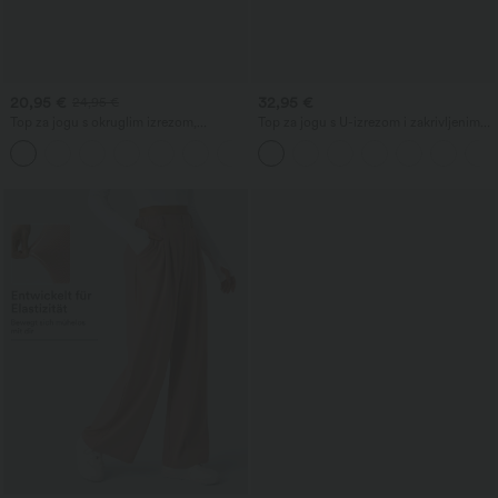
20,95 €
32,95 €
24,95 €
Top za jogu s okruglim izrezom,
Top za jogu s U-izrezom i zakrivljenim
naborima i hladnim dodirom — UPF50+
rubom, InstantCool, UPF50+
+16