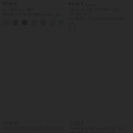
37,95 €
54,95 €
57,95 €
2 za 69 €, 3 za 99 €
2 komada -10%, 3 komada -15%, 4
komada -20%
Halara Flex™ radne hlače visokog struka
s džepovima, širokim nogavicama i
Halara Flex™ asimetrične traperice s
+20
vaflastom teksturom
niskim strukom, džepovima na patent,
baggy kroja i širokim nogavicama, s
ispiranom obradom – ležerne.
24,95 €
22,95 €
Radna bluza širokog kroja s V-izrezom i
Dodatna povoljna cijena 20,95 €
kratkim rukavima, otporna na gužvanje