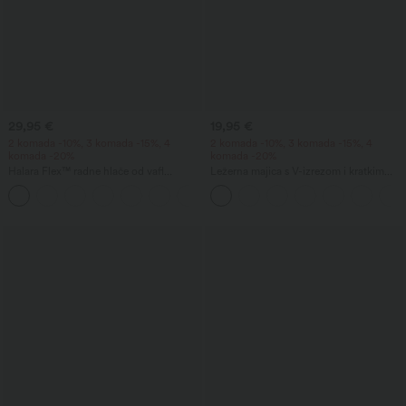
29,95 €
19,95 €
2 komada -10%, 3 komada -15%, 4
2 komada -10%, 3 komada -15%, 4
komada -20%
komada -20%
Halara Flex™ radne hlače od vafl
Ležerna majica s V-izrezom i kratkim
tkanine, s visokim strukom, sužene pri
rukavima
+8
dnu, s džepovima