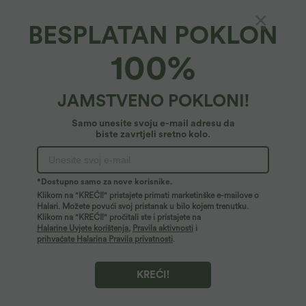
BESPLATAN POKLON
SoftlyZero™ prozračno*
100%
SoftlyZero™ prozračni 2-u-1 InstantCool joga
šortovi sa super visokim strukom, 5'' s
džepovima — duži kroj
4.7
(
1207
)
JAMSTVENO POKLONI!
24,95 €
Samo unesite svoju e-mail adresu da
biste zavrtjeli sretno kolo.
*Dostupno samo za nove korisnike.
Klikom na "KREĆI!" pristajete primati marketinške e-mailove o
Halari. Možete povući svoj pristanak u bilo kojem trenutku.
Klikom na "KREĆI!" pročitali ste i pristajete na
Halarine Uvjete korištenja
,
Pravila aktivnosti
i
prihvaćate Halarina Pravila privatnosti
.
KREĆI!