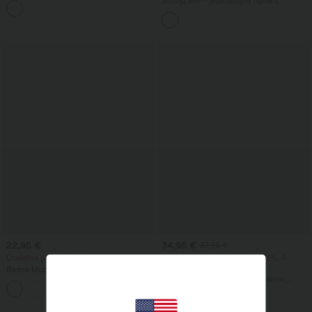
SoftlyZero™ jednobojne tajice s
+1
džepovima i prekriženim pojasom -
UPF50+
22,95 €
34,95 €
37,95 €
Dodatna povoljna cijena 20,95 €
2 komada -10%, 3 komada -15%, 4
komada -20%
Radna bluza bez rukava s halterom,
izrezom na leđima i zakrivljenim rubom
Skraćene hlače s visokim strukom,
+3
džepom na patent i lanenim izgledom