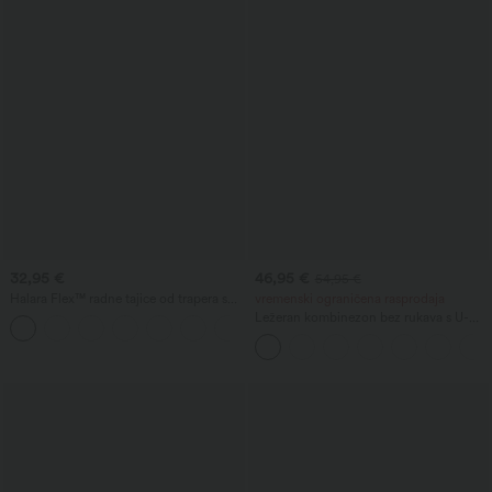
32,95 €
46,95 €
54,95 €
Halara Flex™ radne tajice od trapera s
vremenski ograničena rasprodaja
visokim strukom i preklopnim
Ležeran kombinezon bez rukava s U-
+1
džepovima
izrezom na leđima i džepovima