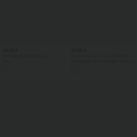
29,95 €
24,95 €
SoftlyZero™ prozračni 2-u-1
Dodatna povoljna cijena 22,95 €
InstantCool šortovi za jogu, super
Top za jogu i sport s okruglim izrezom,
+10
visokog struka, 9" s džepovima
kratkim rukavima, naborom, efektom
hlađenja, UPF50+