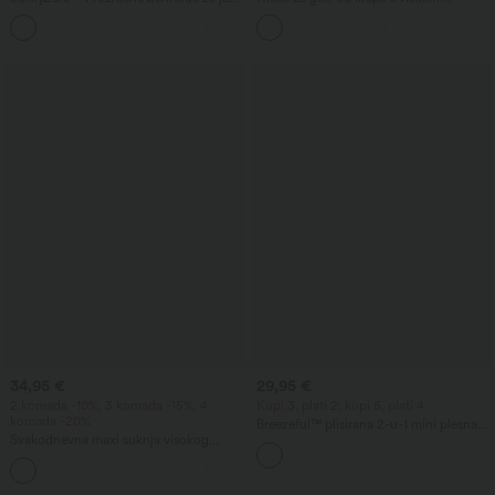
s visokim strukom, džepovima i
strukom i suženim krojem, s džepovima
+16
InstantCool
34,95 €
29,95 €
2 komada -10%, 3 komada -15%, 4
Kupi 3, plati 2; kupi 6, plati 4
komada -20%
Breezeful™ plisirana 2-u-1 mini plesna
Svakodnevna maxi suknja visokog
suknja visokog struka s asimetričnim
struka s vezicom i lanenim izgledom
rubom, brzo sušećim materijalom i
džepovima — produžena dužina