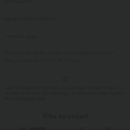
SoftlyZero™
Osjećajte se kao da lebdite u zraku s našom super-mekanom tkaninom
koja je hladna na dodir.
Karakteristike proizvoda
Četverosmjerna rastezljivost
Prozračno
Tkanina i njega
Hladno na dodir
Mekana i glatka
Besplatna standardna dostava za narudžbe iznad
42,50 €
Laka povratna roba u roku od 30 dana
Odbacuje vlagu
Logo je integriran, neki stilovi/boje mogu varirati. Moguće je
da neki artikli koje primate mogu, ali ne moraju imati logotip
brenda.
Saznajte više
Više za voljeti