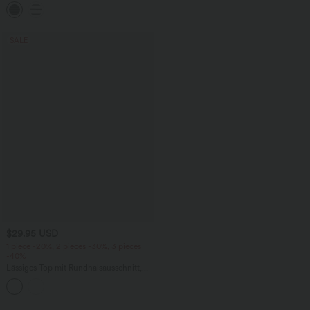
Seitentaschen, Streifen und geradem
Bein
SALE
$29.95 USD
1 piece -20%, 2 pieces -30%, 3 pieces
-40%
Lässiges Top mit Rundhalsausschnitt,
langen Ärmeln, Streifen und Waffelstoff