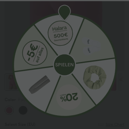
Color
Fuchsia Purple
Select Size
(EU)
Size Chart