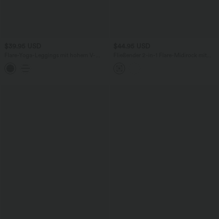
$39.95 USD
$44.95 USD
Flare-Yoga-Leggings mit hohem V-
Fließender 2-in-1 Flare-Midirock mit
förmigem Bund, Seitentaschen,
hohem Bund, Seitentaschen, Kordelzug
Kontrastspitze und Streifen
und Kontrast-Mesh mit Polka-Dots