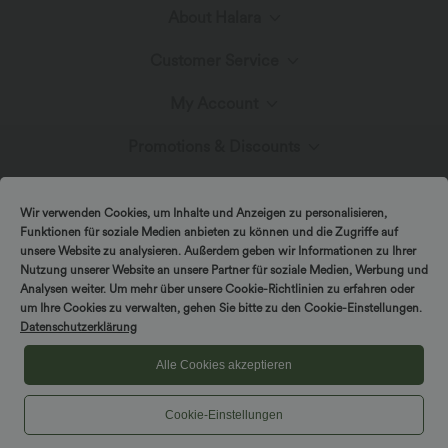
About Halara
Customer Service
Meet Halara
My Account
Live Chat
Fabric Innovation
Promotions & Discounts
Log In or Register
Contact Us
Blog
Halara Coupons & Discounts
Wir verwenden Cookies, um Inhalte und Anzeigen zu personalisieren,
Order History
Funktionen für soziale Medien anbieten zu können und die Zugriffe auf
Shipping & Customs
unsere Website zu analysieren. Außerdem geben wir Informationen zu Ihrer
Presse
Ambassadors
Nutzung unserer Website an unsere Partner für soziale Medien, Werbung und
Track Your Order
Analysen weiter. Um mehr über unsere Cookie-Richtlinien zu erfahren oder
um Ihre Cookies zu verwalten, gehen Sie bitte zu den Cookie-Einstellungen.
Return Policy
|
|
Copyright © 2026 Halara
Privacy Policy
Cookie Policy
Datenschutzerklärung
Affiliate Program
|
|
Coupon Policy
Terms And Conditions
Accessibility Statement
Account Details
Alle Cookies akzeptieren
FAQs
Cookies Settings
Cookie-Einstellungen
Change Password
Sizing Help