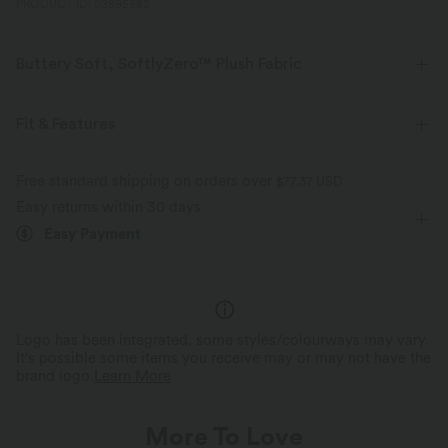
PRODUCT ID: 02895682
Buttery Soft, SoftlyZero™ Plush Fabric
Buttery soft, four-way stretch, and moisture-wicking comfort for all-day
wear.
Fit & Features
Buttery soft
Four-way stretch
Flat Waist
Side Pockets
Cut-out
Twisted
Free standard shipping on orders over
$77.37 USD
Easy returns within 30 days
Pull-on
Yoga & Pilates
5 inch
High-waisted
Breathable
Moisture-wicking
Easy Payment
Skinny
High Stretch
Four-Way Stretch
Skinny
Logo has been integrated, some styles/colourways may vary.
It's possible some items you receive may or may not have the
brand logo.
Learn More
More To Love