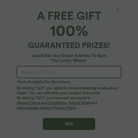
A FREE GIFT
SoftlyZero™ Plush*
100%
Softlyzero™ Plush-Yoga-Radlerhose mit
hohem Bund, verdrehtem Rückenteil, mit
Taschen - 12,7 cm
$25.95 USD
GUARANTEED PRIZES!
Just Enter Your Email Address To Spin
The Lucky Wheel.
*Only Available For New Users.
By clicking "GO!", you agree to receive marketing emails about
Halara. You can withdraw your consent at any time.
By clicking "GO!", you have read and agree to
Halara’s Terms and Conditions
,
Activity Rules
and
acknowledge Halara’s Privacy Policy
.
GO!