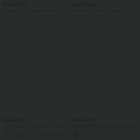
$33.95 USD
$25.95 USD
Lässiges Top aus geripptem Strick mit
Softlyzero™ Plush Crossover-Yoga-
eleganter Kontrastspitze, U-Rücken,
Shorts mit hohem Bund, Scrunch
kurzen Ärmeln und integriertem BH
SALE
$44.95 USD
$33.95 USD
1 piece -20%, 2 pieces -30%, 3 pieces
Softlyzero™ Airy Yoga-Tanktop mit U-
-40%
Boot-Ausschnitt, integriertem BH und
Raffungen für optimalen Tragekomfort.
Yoga-Leggings mit mittelhohem Bund,