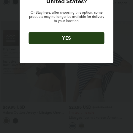
United States
?
und Bauchkontrolle
Lässiges, geripptes T-Shirt mit langen
Ärmeln, One-Shoulder-Design und
asymmetrischem Saum
Or
Stay here
, after choosing this option, some
products may no longer be available for delivery
to your location.
YES
$39.95 USD
$23.95 USD
$39.95 USD
Halara Cotton Jersey - Lässiges One-
limited time sale
Shoulder-T-Shirt aus Baumwolle mit
Lässiges Top mit kurzen Ärmeln,
integriertem BH - B-DD Cups
integriertem BH, Streifen, One-
Shoulder-Design und abgerundetem
Saum