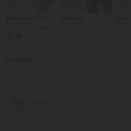
$18.95 USD
$33.95 USD
$44.95
$36.95 USD
limited time sale
2-in-1 Hawaii-Shorts mit hohem
Lässiges 
Bund und mehreren Taschen -
integrier
Hochtaillierte 2-in-1-Shorts mit
12,7 cm
Design, P
tropischem Pflanzenmuster, mit
abgerun
Taschen - 12,7 cm
Our Offerings
Delivery
Return
Vouchers
Free gift
Free standard shipping
on orders of $77 USD or more