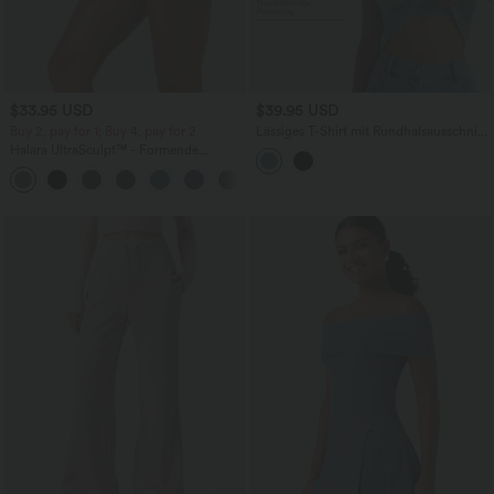
$33.95 USD
$39.95 USD
Buy 2, pay for 1; Buy 4, pay for 2
Lässiges T-Shirt mit Rundhalsausschnitt,
kurzen Ärmeln und integriertem BH - B-
Halara UltraSculpt™ - Formende
E Cups
Workout-Leggings mit hohem Bund,
+11
Seitentaschen und Bauchkontrolle - 12,7
cm