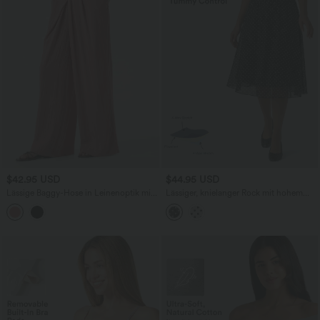
$42.95 USD
$44.95 USD
Lässige Baggy-Hose in Leinenoptik mit
Lässiger, knielanger Rock mit hohem
mittelhohem Bund und Seitentaschen
Bund, Seitentaschen, Bauchkontrolle
und Polka-Dot-Design