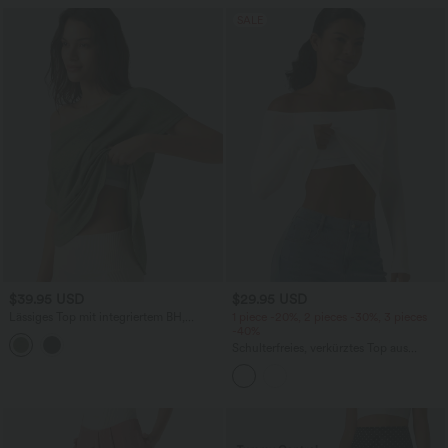
SALE
$39.95 USD
$29.95 USD
Lässiges Top mit integriertem BH,
1 piece -20%, 2 pieces -30%, 3 pieces
kurzen Ärmeln und asymmetrischem
-40%
Saum
Schulterfreies, verkürztes Top aus
geripptem Strick mit langen Ärmeln und
integriertem BH