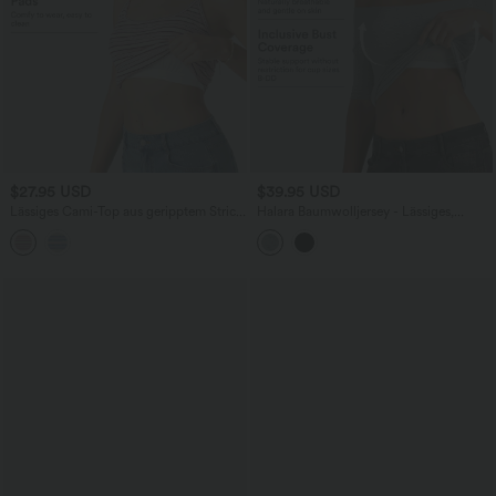
$27.95 USD
$39.95 USD
Lässiges Cami-Top aus geripptem Strick
Halara Baumwolljersey - Lässiges,
mit U-Ausschnitt, verstellbaren Trägern,
schulterfreies T-Shirt mit halblangen
integriertem BH und Streifen
Ärmeln, integriertem BH und
abnehmbaren Trägern - B-DD Cups