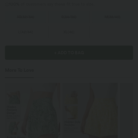
100%
of customers say these fit true to size.
XS
(
32/34
)
S
(
34/36
)
M
(
38/40
)
L
(
42/44
)
XL
(
46
)
+ ADD TO BAG
More To Love