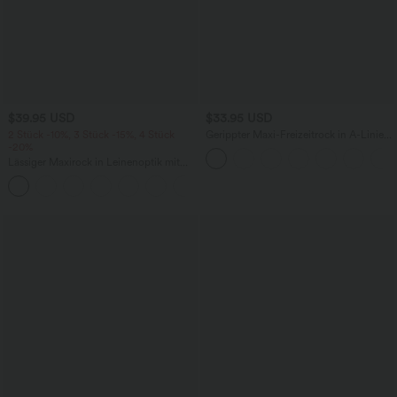
$39.95 USD
$33.95 USD
2 Stück -10%, 3 Stück -15%, 4 Stück
Gerippter Maxi-Freizeitrock in A-Linie
-20%
mit hohem Bund und Schlitzsaum
Lässiger Maxirock in Leinenoptik mit
hohem Bund und Kordelzug