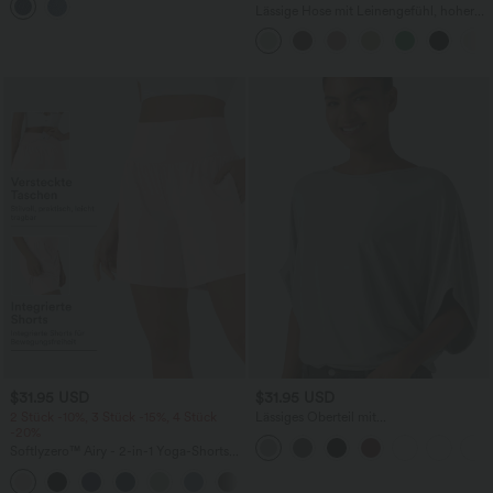
mehreren Taschen
Lässige Hose mit Leinengefühl, hoher
Taille, Kordelzug an der Seite und
weitem Bein
$31.95 USD
$31.95 USD
2 Stück -10%, 3 Stück -15%, 4 Stück
Lässiges Oberteil mit
-20%
Rundhalsausschnitt und
Fledermausärmeln
Softlyzero™ Airy - 2-in-1 Yoga-Shorts
mit superhohem Bund, mehreren
+23
Taschen und InstantCool - 17,78 cm