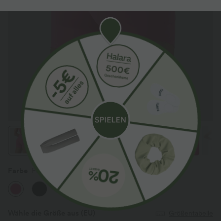
Farbe
Fuchsia Purple
Wähle die Größe aus
(EU)
Größentabelle