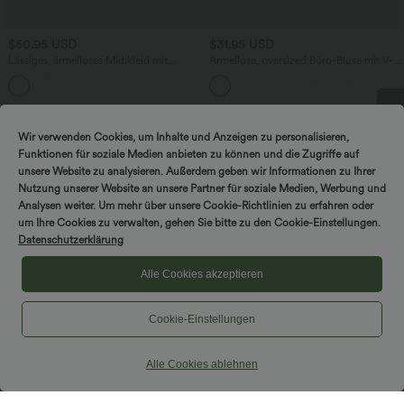
$50.95 USD
$31.95 USD
Lässiges, ärmelloses Midikleid mit
Ärmellose, oversized Büro-Bluse mit V-
Rundhalsausschnitt, integriertem BH
Ausschnitt - knitterfrei
und Rüschensaum
Wir verwenden Cookies, um Inhalte und Anzeigen zu personalisieren,
DREH & GEWINNE!
Funktionen für soziale Medien anbieten zu können und die Zugriffe auf
unsere Website zu analysieren. Außerdem geben wir Informationen zu Ihrer
Nutzung unserer Website an unsere Partner für soziale Medien, Werbung und
Analysen weiter. Um mehr über unsere Cookie-Richtlinien zu erfahren oder
um Ihre Cookies zu verwalten, gehen Sie bitte zu den Cookie-Einstellungen.
Datenschutzerklärung
Alle Cookies akzeptieren
Cookie-Einstellungen
Alle Cookies ablehnen
$42.95 USD
$42.95 USD
2 Stück -10%, 3 Stück -15%, 4 Stück
Hoch taillierter, fließender 2-in-1-Midi-