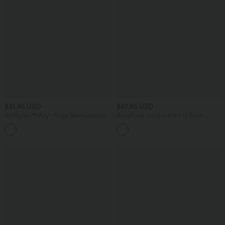
$31.95 USD
$67.95 USD
Softlyzero™ Airy - Yoga-Bermudashorts
Ärmelloser Jumpsuit mit U-Boot-
mit hohem Bund, mehreren Taschen
Ausschnitt, Seitentaschen, seitlichen
+16
und InstantCool
Bindebändern, Streifen und InstantCool
- Easy Peezy Edition