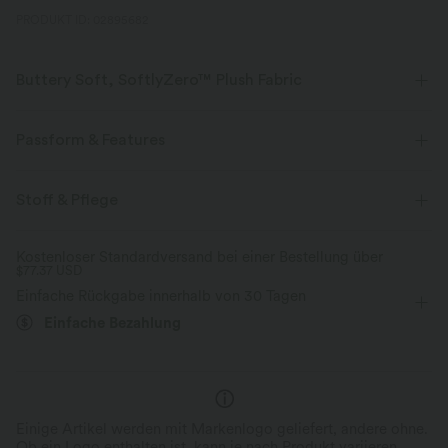
PRODUKT ID: 02895682
Buttery Soft, SoftlyZero™ Plush Fabric
Buttery soft, four-way stretch, and moisture-wicking comfort for all-day
wear.
Passform & Features
Butterweich
Vier-Wege-Stretch
flacher Bund
Seitentaschen
Cut-Outs
gedreht
Stoff & Pflege
überziehen
Yoga & Pilates
12,5 cm
Atmungsaktiv
Feuchtigkeitsableitend
Kostenloser Standardversand bei einer Bestellung über
$77.37 USD
mit hohem Bund
eng geschnitten
Hohe Dehnung
Einfache Rückgabe innerhalb von 30 Tagen
Vier-Wege-Stretch
Skinny / Hauteng
Einfache Bezahlung
Einige Artikel werden mit Markenlogo geliefert, andere ohne.
Ob ein Logo enthalten ist, kann je nach Produkt variieren.