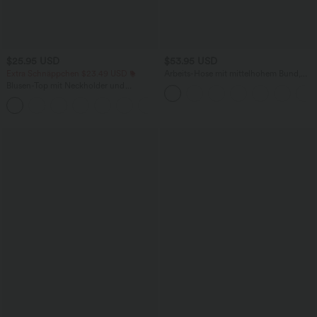
$25.95 USD
$53.95 USD
Extra Schnäppchen $23.49 USD
Arbeits-Hose mit mittelhohem Bund,
Seitentaschen und Barrel-Leg
Blusen-Top mit Neckholder und
Schlüssellochausschnitt, plissiert,
+3
ärmellos, abgerundeter Saum