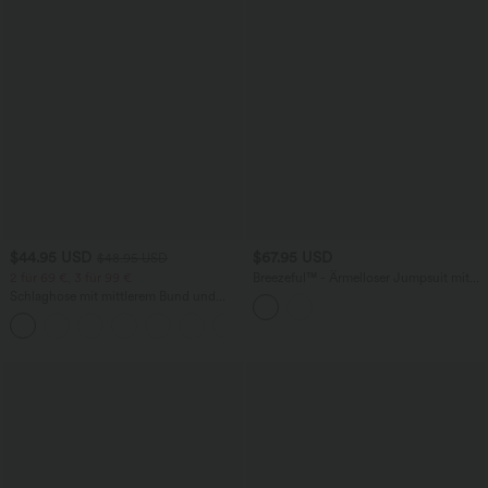
$44.95 USD
$67.95 USD
$48.95 USD
2 für 69 €, 3 für 99 €
Breezeful™ - Ärmelloser Jumpsuit mit
Seitentaschen - schnelltrocknend, Easy
Schlaghose mit mittlerem Bund und
Peezy Edition
seitlichen Reißverschlusstaschen
+12