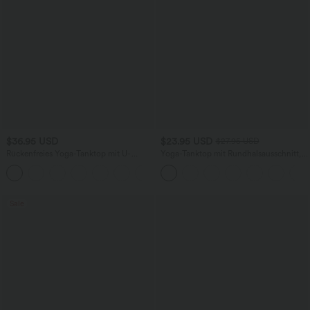
$36.95 USD
$23.95 USD
$27.95 USD
Rückenfreies Yoga-Tanktop mit U-
Yoga-Tanktop mit Rundhalsausschnitt,
Ausschnitt, überkreuzten Trägern und
Rüschen und InstantCool
abgerundetem Saum
Sale