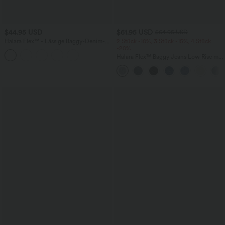
$44.95 USD
$61.95 USD
$64.95 USD
Halara Flex™ - Lässige Baggy-Denim-
2 Stück -10%, 3 Stück -15%, 4 Stück
Shorts mit hohem Crossover-Bund und
-20%
mehreren Taschen
Halara Flex™ Baggy Jeans Low Rise mit
Knopf und Reißverschluss, mehreren
Taschen, weitem Bein