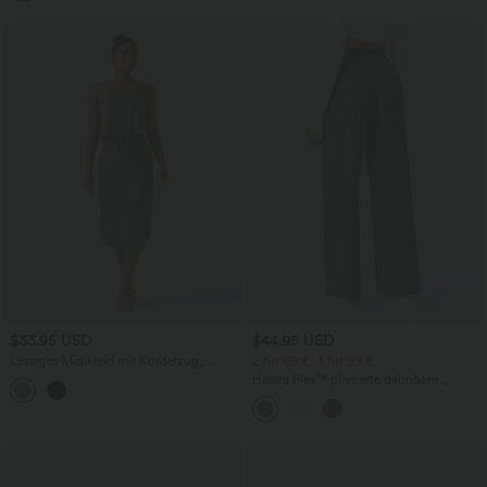
$33.95 USD
$44.95 USD
Lässiges Midikleid mit Kordelzug,
2 für 69 €, 3 für 99 €
Schlitz und geschwungenem Saum
Halara Flex™ plissierte dehnbare
Stoffhose mit hohem Bund,
Seitentaschen und geradem Bein