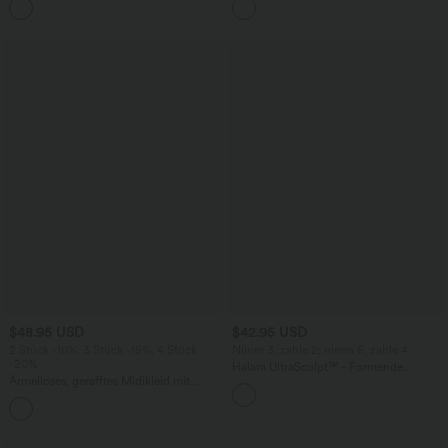
Bauchkontrolle
Taschen und Ösen - schnelltrocknend,
7,6 cm
$48.95 USD
$42.95 USD
2 Stück -10%, 3 Stück -15%, 4 Stück
Nimm 3, zahle 2; nimm 6, zahle 4
-20%
Halara UltraSculpt™ - Formende
Ärmelloses, gerafftes Midikleid mit
Workout-Leggings mit hohem Bund,
eckigem Ausschnitt, integriertem BH
Seitentaschen, Booty-Scrunch und
und überkreuztem Rückendesign
Bauchkontrolle