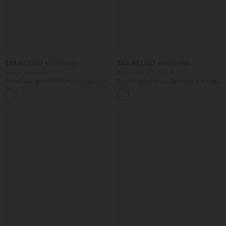
$28.95 USD
$44.95 USD
$67.95 USD
$48.95 USD
limited time sale
2 für 69 €, 3 für 99 €
Ärmelloser, geraffter Party-Jumpsuit mit
Schmal zulaufende Golfhose aus Krepp
V-Ausschnitt, Seitentaschen und
mit hohem Bund und Seitentaschen
+7
unsichtbarem Reißverschluss - pipi-
praktisch