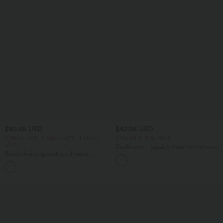
$50.95 USD
$42.95 USD
2 Stück -10%, 3 Stück -15%, 4 Stück
2 für 69 €, 3 für 99 €
-20%
DayStretch - Lässige Hose mit hohem
Rückenfreies, gedrehtes Urlaubs-
Bund, Seitentaschen und Barrel-Leg
Maxikleid mit Seitentaschen und Schlitz
+8