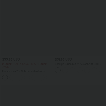
$33.95 USD
$31.95 USD
2 Stück -10%, 3 Stück -15%, 4 Stück
Lässige Bluse mit V-Ausschnitt und
-20%
kurzen Puffärmeln
Halara Flex™ - Schmal zulaufende
Bürohose mit hohem Bund,
+8
Seitentaschen und Waffelstoff