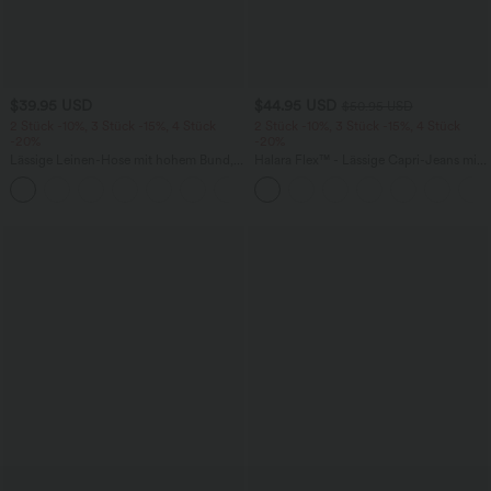
$39.95 USD
$44.95 USD
$50.95 USD
2 Stück -10%, 3 Stück -15%, 4 Stück
2 Stück -10%, 3 Stück -15%, 4 Stück
-20%
-20%
Lässige Leinen-Hose mit hohem Bund,
Halara Flex™ - Lässige Capri-Jeans mit
Kordelzug, weitem Bein und Taschen
hohem Bund, mehreren Taschen und
+5
geschlitztem Saum - slim