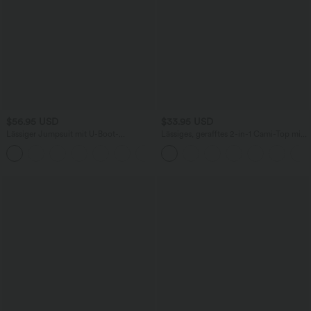
$56.95 USD
$33.95 USD
Lässiger Jumpsuit mit U-Boot-
Lässiges, gerafftes 2-in-1 Cami-Top mit
Ausschnitt, Seitentaschen, kurzen
verstellbaren Trägern und integriertem
Ärmeln und Kordelzug - Easy Peezy
BH
Edition