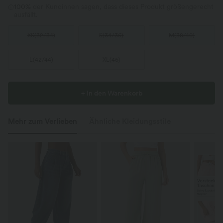
100%
der Kundinnen sagen, dass dieses Produkt größengerecht
ausfällt.
XS
(
32/34
)
S
(
34/36
)
M
(
38/40
)
L
(
42/44
)
XL
(
46
)
+ In den Warenkorb
Mehr zum Verlieben
Ähnliche Kleidungsstile