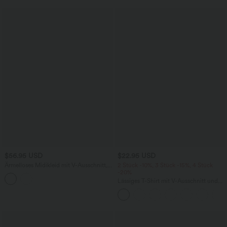
$56.95 USD
$22.95 USD
Ärmelloses Midikleid mit V-Ausschnitt,
2 Stück -10%, 3 Stück -15%, 4 Stück
Seitentaschen und Reißverschluss
-20%
Lässiges T-Shirt mit V-Ausschnitt und
kurzen Ärmeln