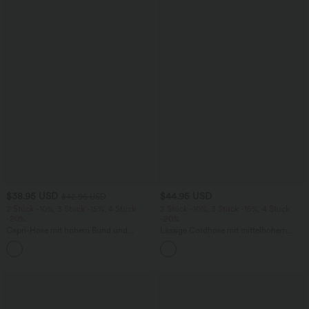
$38.95 USD
$44.95 USD
$42.95 USD
2 Stück -10%, 3 Stück -15%, 4 Stück
2 Stück -10%, 3 Stück -15%, 4 Stück
-20%
-20%
Capri-Hose mit hohem Bund und
Lässige Cordhose mit mittelhohem
Seitentaschen - leinenähnliches Material
Bund, Reißverschluss und Seitentaschen
+7