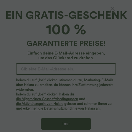
EIN GRATIS-GESCHENK
SoftlyZero™ Plush*
100 %
Softlyzero™ Plush-Yoga-Radlerhose mit
hohem Bund, verdrehtem Rückenteil, mit
Taschen - 12,7 cm
$25.95 USD
GARANTIERTE PREISE!
Einfach deine E-Mail-Adresse eingeben,
um das Glücksrad zu drehen.
Indem du auf „los!“ klicken, stimmen du zu, Marketing-E-Mails
über Halara zu erhalten. du können Ihre Zustimmung jederzeit
widerrufen.
Indem du auf „los!“ klicken, haben du
die Allgemeinen Geschäftsbedingungen
und
die Aktivitätsregeln von Halara
gelesen und stimmen ihnen zu
und
erkennen die Datenschutzrichtlinie von Halara an
.
los!