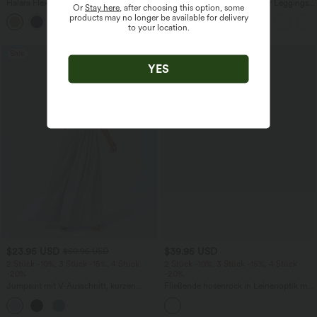
Halara Flex™ dehnbare Stoffhose mit
Softlyzero™ Plush Crossover Leggings
Or
Stay here
, after choosing this option, some
hohem Bund, Waffelmuster,
mit Taschen
products may no longer be available for delivery
+20
Seitentaschen und weitem Bein
to your location.
Sale
YES
$23.95 USD
$39.95 USD
$50.95 USD
2 Stück -10%, 3 Stück -15%, 4 Stück
2 Stück -10%, 3 Stück -15%, 4 Stück
-20%
-20%
Jumpsuit mit V-Ausschnitt, kurzen
Fließende hosenrock in Leinenoptik mit
Ärmeln, plissierten Seitentaschen und
mittelhohem Bund, Seitentaschen und
+5
weitem Bein, fließendem Waffelmuster
weitem Bein