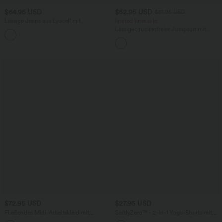
$64.95 USD
$52.95 USD
$61.95 USD
Lässige Jeans aus Lyocell mit
limited time sale
mittelhohem Bund, mehreren Taschen
Lässiger, rückenfreier Jumpsuit mit
und Kordelzug
Seitentaschen
$72.95 USD
$27.95 USD
Fließendes Midi-Arbeitskleid mit
SoftlyZero™ - 2-in-1 Yoga-Shorts mit
Seitentaschen, Fledermausärmeln und
hohem Crossover-Bund, mehreren