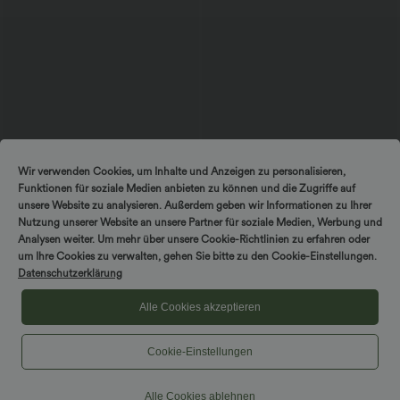
$39.95 USD
$31.95 USD
Wir verwenden Cookies, um Inhalte und Anzeigen zu personalisieren,
2 Stück -10%, 3 Stück -15%, 4 Stück
2 Stück -10%, 3 Stück -15%, 4 Stück
Funktionen für soziale Medien anbieten zu können und die Zugriffe auf
-20%
-20%
Lässige Hose mit Leinengefühl, hoher
Softlyzero™ Airy - 2-in-1 Yoga-Shorts
unsere Website zu analysieren. Außerdem geben wir Informationen zu Ihrer
Taille, Kordelzug an der Seite und
mit superhohem Bund, mehreren
Nutzung unserer Website an unsere Partner für soziale Medien, Werbung und
+15
weitem Bein
Taschen und InstantCool - 17,78 cm
Analysen weiter. Um mehr über unsere Cookie-Richtlinien zu erfahren oder
um Ihre Cookies zu verwalten, gehen Sie bitte zu den Cookie-Einstellungen.
Sale
Datenschutzerklärung
Alle Cookies akzeptieren
Cookie-Einstellungen
Alle Cookies ablehnen