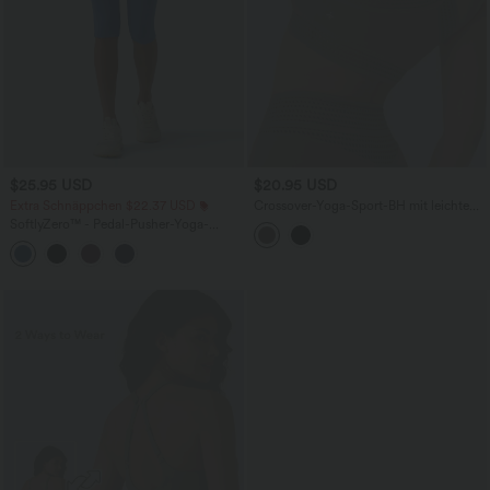
$25.95 USD
$20.95 USD
Extra Schnäppchen $22.37 USD
Crossover-Yoga-Sport-BH mit leichtem
Support und Cut-Out-Design - A-D
SoftlyZero™ - Pedal-Pusher-Yoga-
Cups
Leggings mit hohem Crossover-Bund
und Seitentaschen - UPF50+