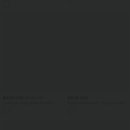
Yoga-Sport-BH mit leichtem Support
und überkreuzten Trägern
$14.95 USD
$31.95 USD
$20.95 USD
OneForm - Yoga-Sport-BH mit U-
Halara UltraSculpt™ - Yoga-Sport-BH
Rücken, leichtem Support, geripptem
mit geringem Support und Karomuster
Saum und nahtlosem Flow - A-D Cups