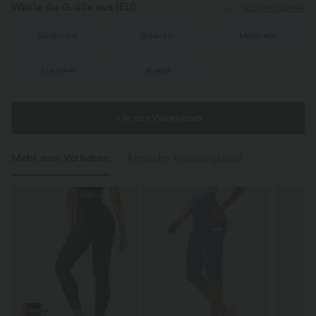
Wähle die Größe aus
(EU)
Größentabelle
XS
(
32/34
)
S
(
34/36
)
M
(
38/40
)
L
(
42/44
)
XL
(
46
)
+ In den Warenkorb
Mehr zum Verlieben
Ähnliche Kleidungsstile