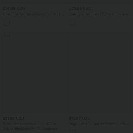
$25.95 USD
$22.95 USD
OneForm Seamless Flow - Sport-BH mit
OneForm Seamless Flow - Yoga-Sport-
niedrigem Support und Cut-Out-
BH mit U-Ausschnitt, geringem Support,
Design
integriertem BH und Schlangenmuster
Sale
$31.95 USD
$31.95 USD
Extra Schnäppchen $27.97 USD
Yoga-Sport-BH aus geripptem Strick mit
niedrigem Support und U-Ausschnitt-
Halara UltraSculpt™ - Rückenfreier
UPF40+