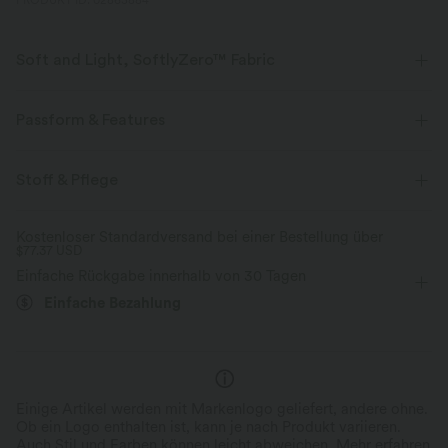
PRODUKT ID: 02863884
Soft and Light, SoftlyZero™ Fabric
Unser charakteristischer Stoff ist leichtgewichtig und butterweich - fast
so, als ob du nichts tragen würdest.
Passform & Features
Butterweich
Vier-Wege-Stretch
Körperbetont
eingenähter BH
Ausgeschnittener Rücken
Stoff & Pflege
Hoher Ausschnitt
Spitze
Knopfleiste
Atmungsaktiv
Feuchtigkeitsableitend
Kostenloser Standardversand bei einer Bestellung über
$77.37 USD
Yoga & Pilates
Unter der Brust
ärmellos
Einfache Rückgabe innerhalb von 30 Tagen
Hohe Dehnung
Vier-Wege-Stretch
Einfache Bezahlung
Einige Artikel werden mit Markenlogo geliefert, andere ohne.
Ob ein Logo enthalten ist, kann je nach Produkt variieren.
Auch Stil und Farben können leicht abweichen.
Mehr erfahren