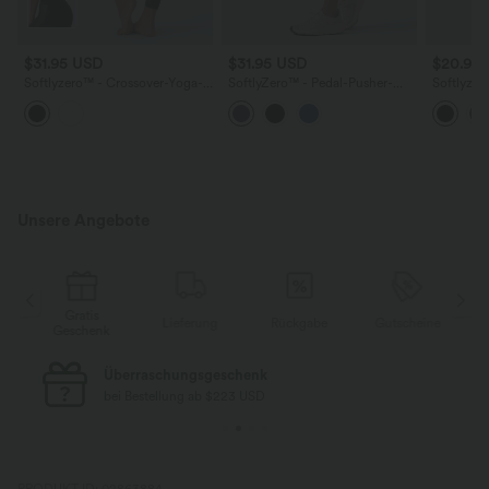
$31.95 USD
$31.95 USD
$20.95
Softlyzero™ - Crossover-Yoga-
SoftlyZero™ - Pedal-Pusher-
Softlyze
Leggings mit hohem Bund,
Yoga-Leggings mit hohem Bund
Shorts m
Bundtasche und
und Seitentaschen - UPF50+
17,78cm
kontrastierendem Netzstoff -
UPF50+
Unsere Angebote
Gratis
Lieferung
Rückgabe
Gutscheine
k
Geschenk
Kostenloser Standard-Versand
bei Bestellung ab $77 USD