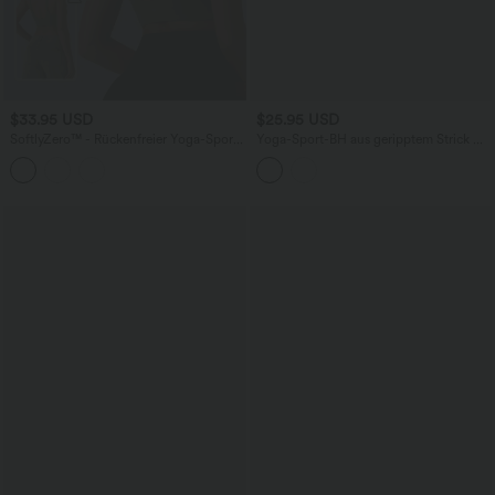
$33.95 USD
$25.95 USD
SoftlyZero™ - Rückenfreier Yoga-Sport-
Yoga-Sport-BH aus geripptem Strick mit
BH mit leichtem Support, U-Ausschnitt
niedrigem Support, integriertem BH und
und verstellbaren Trägern - B-D Cups
überkreuztem Rückenausschnitt