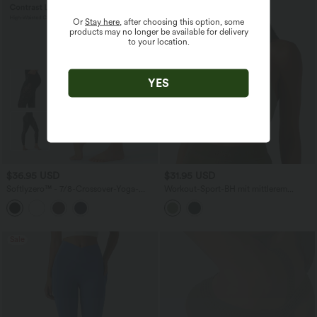
Or
Stay here
, after choosing this option, some
products may no longer be available for delivery
to your location.
YES
$36.95 USD
$31.95 USD
Softlyzero™ - 7/8-Crossover-Yoga-
Workout-Sport-BH mit mittlerem
Leggings mit Kontrastspitze, hohem
Support, überkreuztem Rückendesign
Bund und Seitentaschen
und integriertem BH
Sale