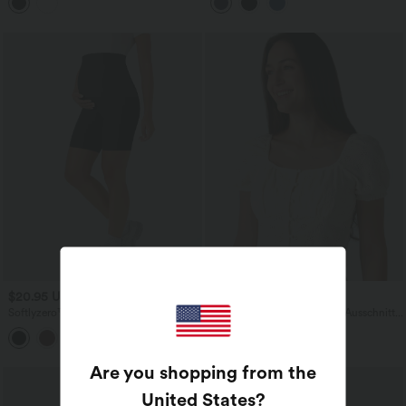
und kontrastierendem Netzstoff -
Seitentaschen - UPF50+
UPF50+
$20.95 USD
$31.95 USD
Softlyzero™ - Umstands-Yoga-Shorts
Verkürztes Top mit eckigem Ausschnitt
mit superhohem Bund - 17,78cm
und kurzen Puffärmeln
Are you shopping from the
United States
?