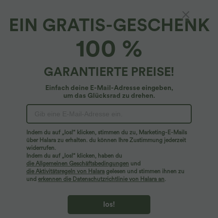
EIN GRATIS-GESCHENK
SoftlyZero™*
100 %
Softlyzero™ - Rückenfreier Sport-BH mit
Kontrastspitze, Neckholder und leichtem
Support - UPF50+
4.8
(
9
)
GARANTIERTE PREISE!
$27.95 USD
Einfach deine E-Mail-Adresse eingeben,
um das Glücksrad zu drehen.
Indem du auf „los!“ klicken, stimmen du zu, Marketing-E-Mails
über Halara zu erhalten. du können Ihre Zustimmung jederzeit
widerrufen.
Indem du auf „los!“ klicken, haben du
die Allgemeinen Geschäftsbedingungen
und
die Aktivitätsregeln von Halara
gelesen und stimmen ihnen zu
und
erkennen die Datenschutzrichtlinie von Halara an
.
los!