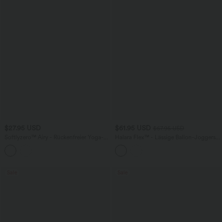
$27.95 USD
$61.95 USD
$67.95 USD
Softlyzero™ Airy - Rückenfreier Yoga-
Halara Flex™ - Lässige Ballon-Joggers
Sport-BH mit leichtem Support,
aus Denim mit mittelhohem Bund und
Doppelträgern und InstantCool -
mehreren Taschen
UPF50+
Sale
Sale