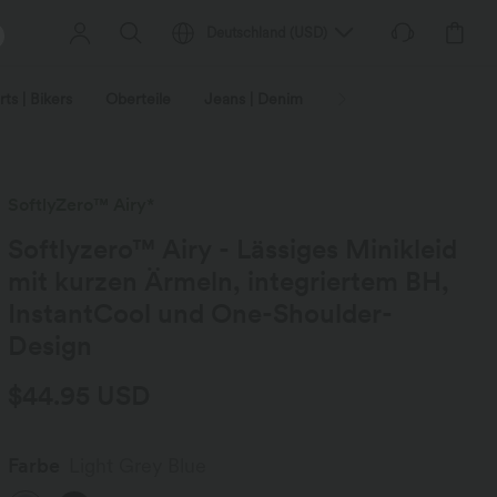
Deutschland
(
USD
)
ts | Bikers
Oberteile
Jeans | Denim
Leggings
Plus-Size
SoftlyZero™ Airy*
Softlyzero™ Airy - Lässiges Minikleid
mit kurzen Ärmeln, integriertem BH,
InstantCool und One-Shoulder-
Design
$44.95 USD
Farbe
Light Grey Blue