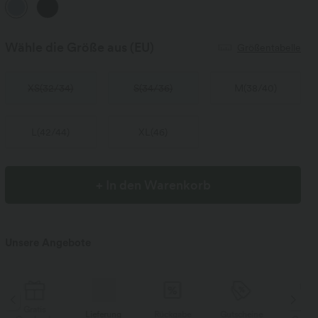
Wähle die Größe aus
(EU)
Größentabelle
XS
(
32/34
)
S
(
34/36
)
M
(
38/40
)
L
(
42/44
)
XL
(
46
)
+ In den Warenkorb
Unsere Angebote
Gratis
Lieferung
Rückgabe
Gutscheine
Li