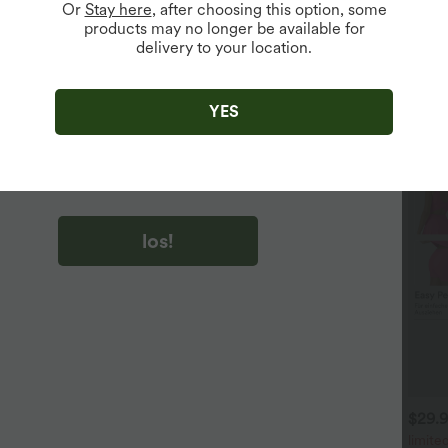
Or
Stay here
, after choosing this option, some
products may no longer be available for
delivery to your location.
u auf „los!“ klicken, stimmen du zu, Marketing-E-Mails über
zu erhalten. du können Ihre Zustimmung jederzeit widerrufen.
YES
u auf „los!“ klicken, haben du
lgemeinen Geschäftsbedingungen
und
ivitätsregeln von Halara
gelesen und stimmen ihnen zu und
n die Datenschutzrichtlinie von Halara an
.
los!
$53.95 USD
$32.95 USD
$29.
 Stück -10%, 3 Stück -15%, 4
2 Stück -10%, 3 Stück -15%, 4
limite