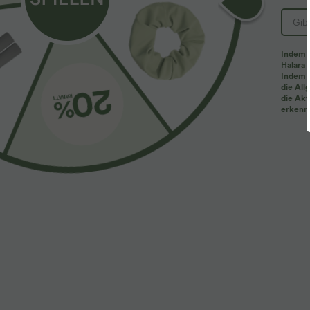
Indem d
Halara 
Indem d
Mehr zum Verlieben
Ähnliche Kleidungsstile
die Al
die Akt
erkenne
$42.95 USD
$27.95 USD
Lässiges, ärmelloses Minikleid
Softlyzero™ Airy - Lässiges
2