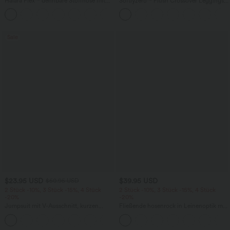
Halara Flex™ dehnbare Stoffhose mit
Softlyzero™ Plush Crossover Leggings
hohem Bund, Waffelmuster,
mit Taschen
+20
Seitentaschen und weitem Bein
Sale
$23.95 USD
$39.95 USD
$50.95 USD
2 Stück -10%, 3 Stück -15%, 4 Stück
2 Stück -10%, 3 Stück -15%, 4 Stück
-20%
-20%
Jumpsuit mit V-Ausschnitt, kurzen
Fließende hosenrock in Leinenoptik mit
Ärmeln, plissierten Seitentaschen und
mittelhohem Bund, Seitentaschen und
+5
weitem Bein, fließendem Waffelmuster
weitem Bein