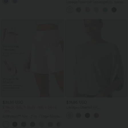
mehreren Taschen
Lässige Hose mit Leinengefühl, hoher
Taille, Kordelzug an der Seite und
weitem Bein
$31.95 USD
$31.95 USD
2 Stück -10%, 3 Stück -15%, 4 Stück
Lässiges Oberteil mit
-20%
Rundhalsausschnitt und
Fledermausärmeln
Softlyzero™ Airy - 2-in-1 Yoga-Shorts
mit superhohem Bund, mehreren
+23
Taschen und InstantCool - 17,78 cm