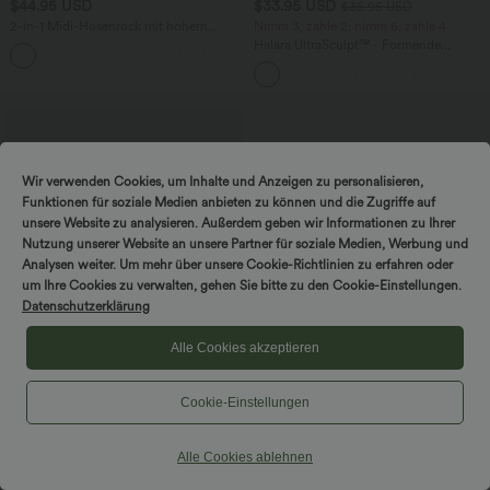
$44.95 USD
$33.95 USD
$36.95 USD
2-in-1 Midi-Hosenrock mit hohem
Nimm 3, zahle 2; nimm 6, zahle 4
Bund, Seitentaschen, Kordelzug und
Halara UltraSculpt™ - Formende
+15
kontrastierendem Netz
Workout-Leggings mit hohem Bund,
Seitentaschen und Bauchkontrolle
Wir verwenden Cookies, um Inhalte und Anzeigen zu personalisieren,
Funktionen für soziale Medien anbieten zu können und die Zugriffe auf
unsere Website zu analysieren. Außerdem geben wir Informationen zu Ihrer
Nutzung unserer Website an unsere Partner für soziale Medien, Werbung und
Analysen weiter. Um mehr über unsere Cookie-Richtlinien zu erfahren oder
um Ihre Cookies zu verwalten, gehen Sie bitte zu den Cookie-Einstellungen.
Datenschutzerklärung
Alle Cookies akzeptieren
Cookie-Einstellungen
$56.95 USD
Halara Flex™ Mid Low Rise Knopf
Alle Cookies ablehnen
Reißverschluss Mehrere Taschen
Dehnbarer Strick Lässige Röhrenjeans