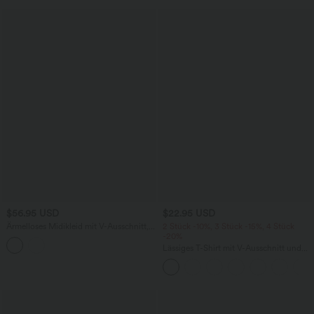
$56.95 USD
$22.95 USD
Ärmelloses Midikleid mit V-Ausschnitt,
2 Stück -10%, 3 Stück -15%, 4 Stück
Seitentaschen und Reißverschluss
-20%
Lässiges T-Shirt mit V-Ausschnitt und
kurzen Ärmeln