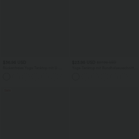
$36.95 USD
$23.95 USD
$27.95 USD
Rückenfreies Yoga-Tanktop mit U-
Yoga-Tanktop mit Rundhalsausschnitt,
Ausschnitt, überkreuzten Trägern und
Rüschen und InstantCool
abgerundetem Saum
Sale