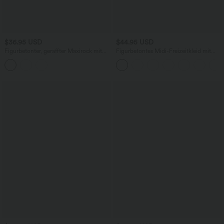
$36.95 USD
$44.95 USD
Figurbetonter, geraffter Maxirock mit
Figurbetontes Midi-Freizeitkleid mit
mittelhohem Bund, Streifen,
Schlitz, rückenfreiem Korsett mit
Blumenmuster und Bindeband vorne
quadratischem Ausschnitt und Rüschen