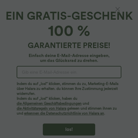
EIN GRATIS-GESCHENK
SoftlyZero™ Airy*
100 %
Softlyzero™ Airy - Jumpsuit mit
Seitentaschen, langen Ärmeln, Daumenloch
und InstantCool - Easy Peezy Edition
4.4
(
16
)
GARANTIERTE PREISE!
$56.95 USD
Einfach deine E-Mail-Adresse eingeben,
um das Glücksrad zu drehen.
Indem du auf „los!“ klicken, stimmen du zu, Marketing-E-Mails
über Halara zu erhalten. du können Ihre Zustimmung jederzeit
widerrufen.
Indem du auf „los!“ klicken, haben du
die Allgemeinen Geschäftsbedingungen
und
die Aktivitätsregeln von Halara
gelesen und stimmen ihnen zu
und
erkennen die Datenschutzrichtlinie von Halara an
.
los!