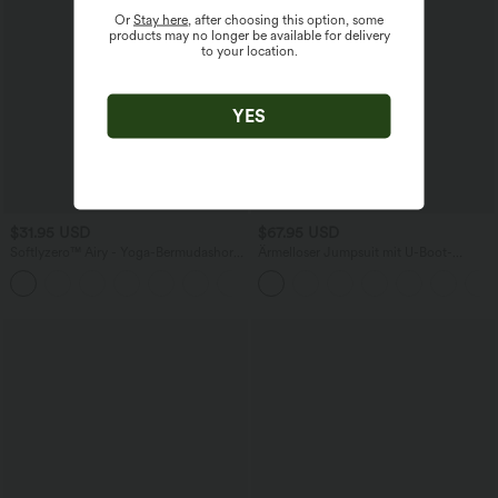
Or
Stay here
, after choosing this option, some
products may no longer be available for delivery
to your location.
YES
$31.95 USD
$67.95 USD
Softlyzero™ Airy - Yoga-Bermudashorts
Ärmelloser Jumpsuit mit U-Boot-
mit hohem Bund, mehreren Taschen
Ausschnitt, Seitentaschen, seitlichen
+16
und InstantCool
Bindebändern, Streifen und InstantCool
- Easy Peezy Edition