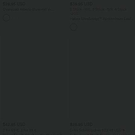
$28.95 USD
$39.95 USD
Oversized Arbeits-Bluse mit V-
2 Stück -10%, 3 Stück -15%, 4 Stück
Ausschnitt und kurzen Ärmeln -
-20%
+1
knitterfrei
Halara UltraSculpt™ Rückenfreies Lauf-
Tanktop mit U-Ausschnitt und
überkreuztem, abgerundetem Saum
$42.95 USD
$25.95 USD
2 für 69 €, 3 für 99 €
Extra Schnäppchen $23.49 USD