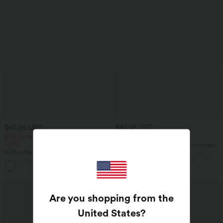
$50.95 USD
$42.95 USD
2 Stück -10%, 3 Stück -15%, 4 Stück
2 für 69 €, 3 für 99 €
-20%
DayStretch - Lässige Hose mit hohem
Rückenfreies, gedrehtes Urlaubs-
Bund, Seitentaschen und Barrel-Leg
Maxikleid mit Seitentaschen und Schlitz
+8
Are you shopping from the
United States
?