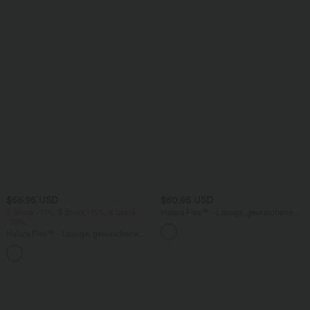
$56.95 USD
$50.95 USD
2 Stück -10%, 3 Stück -15%, 4 Stück
Halara Flex™ - Lässige, gewaschene
-20%
Bermuda-Shorts aus elastischem Strick-
Denim mit hohem Bund, mehreren
Halara Flex™ - Lässige, gewaschene
Taschen und Rollsaum
Baggy-Jeans aus drapiertem Lyocell mit
mittelhohem Bund, mehreren Taschen
und weitem Bein