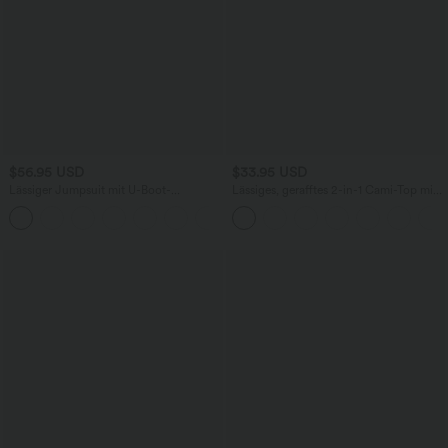
$56.95 USD
$33.95 USD
Lässiger Jumpsuit mit U-Boot-
Lässiges, gerafftes 2-in-1 Cami-Top mit
Ausschnitt, Seitentaschen, kurzen
verstellbaren Trägern und integriertem
Ärmeln und Kordelzug - Easy Peezy
BH
Edition