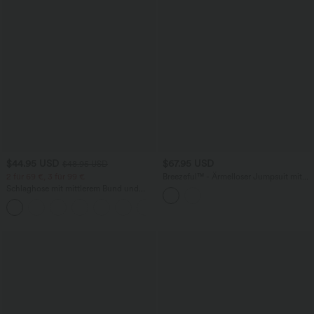
$44.95 USD
$67.95 USD
$48.95 USD
2 für 69 €, 3 für 99 €
Breezeful™ - Ärmelloser Jumpsuit mit
Seitentaschen - schnelltrocknend, Easy
Schlaghose mit mittlerem Bund und
Peezy Edition
seitlichen Reißverschlusstaschen
+12