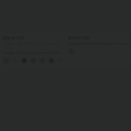
$39.95 USD
$33.95 USD
2 Stück -10%, 3 Stück -15%, 4 Stück
Gerippter Maxi-Freizeitrock in A-Linie
-20%
mit hohem Bund und Schlitzsaum
Lässiger Maxirock in Leinenoptik mit
hohem Bund und Kordelzug