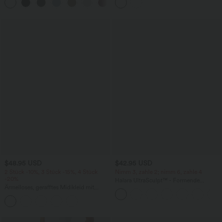
Bauchkontrolle
Taschen und Ösen - schnelltrocknend,
7,6 cm
$48.95 USD
$42.95 USD
2 Stück -10%, 3 Stück -15%, 4 Stück
Nimm 3, zahle 2; nimm 6, zahle 4
-20%
Halara UltraSculpt™ - Formende
Ärmelloses, gerafftes Midikleid mit
Workout-Leggings mit hohem Bund,
eckigem Ausschnitt, integriertem BH
Seitentaschen, Booty-Scrunch und
und überkreuztem Rückendesign
Bauchkontrolle