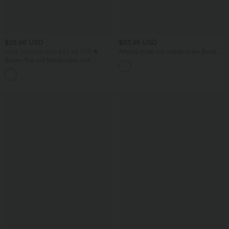
$25.95 USD
$53.95 USD
Extra Schnäppchen $23.49 USD
Arbeits-Hose mit mittelhohem Bund,
Seitentaschen und Barrel-Leg
Blusen-Top mit Neckholder und
Schlüssellochausschnitt, plissiert,
+3
ärmellos, abgerundeter Saum