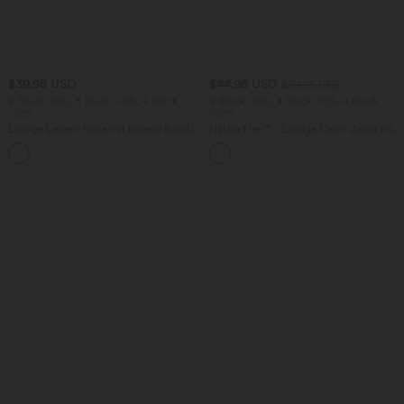
$39.95 USD
$44.95 USD
$50.95 USD
2 Stück -10%, 3 Stück -15%, 4 Stück
2 Stück -10%, 3 Stück -15%, 4 Stück
-20%
-20%
Lässige Leinen-Hose mit hohem Bund,
Halara Flex™ - Lässige Capri-Jeans mit
Kordelzug, weitem Bein und Taschen
hohem Bund, mehreren Taschen und
+5
geschlitztem Saum - slim