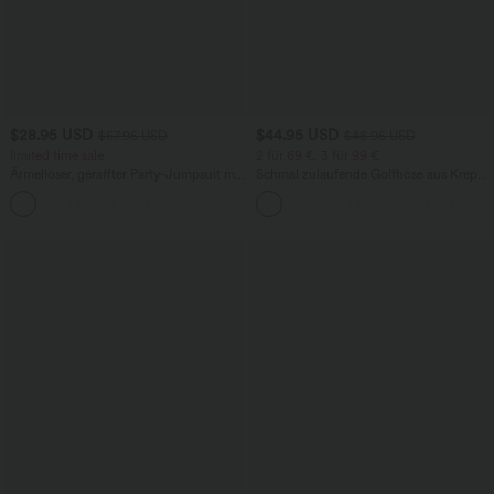
$28.95 USD
$44.95 USD
$67.95 USD
$48.95 USD
limited time sale
2 für 69 €, 3 für 99 €
Ärmelloser, geraffter Party-Jumpsuit mit
Schmal zulaufende Golfhose aus Krepp
V-Ausschnitt, Seitentaschen und
mit hohem Bund und Seitentaschen
+7
unsichtbarem Reißverschluss - pipi-
praktisch