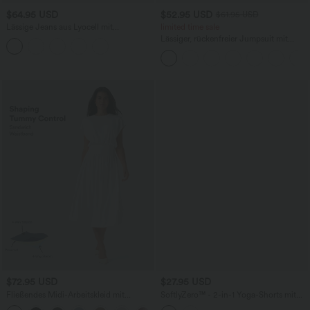
$64.95 USD
$52.95 USD
$61.95 USD
Lässige Jeans aus Lyocell mit
limited time sale
mittelhohem Bund, mehreren Taschen
Lässiger, rückenfreier Jumpsuit mit
und Kordelzug
Seitentaschen
$72.95 USD
$27.95 USD
Fließendes Midi-Arbeitskleid mit
SoftlyZero™ - 2-in-1 Yoga-Shorts mit
Seitentaschen, Fledermausärmeln und
hohem Crossover-Bund, mehreren