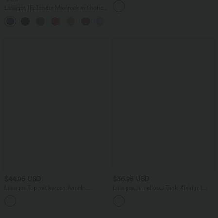
Lässiger, fließender Maxirock mit hohem
Bund und Raffung
+3
$44.95 USD
$36.95 USD
Lässiges Top mit kurzen Ärmeln,
Lässiges, ärmelloses Tank-Kleid mit
integriertem BH, One-Shoulder-Design,
Rundhalsausschnitt und Seitentaschen
Polka-Dots und abgerundetem Saum