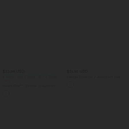
$33.95 USD
$31.95 USD
2 Stück -10%, 3 Stück -15%, 4 Stück
Lässige Bluse mit V-Ausschnitt und
-20%
kurzen Puffärmeln
Halara Flex™ - Schmal zulaufende
Bürohose mit hohem Bund,
+8
Seitentaschen und Waffelstoff