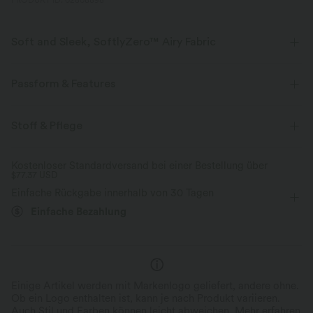
PRODUKT ID: 02808898
Soft and Sleek, SoftlyZero™ Airy Fabric
Fühle dich, als würdest du in der Luft schweben, mit unserem
superweichen Cool-Touch-Material.
Passform & Features
Vier-Wege-Stretch
Atmungsaktiv
Körperbetont
Easy Peezy
Seitentaschen
Stoff & Pflege
Tiefer Rundhalsausschnitt
Raffung
überziehen
Kühles Tragegefühl
Weich und glänzend
Kostenloser Standardversand bei einer Bestellung über
$77.37 USD
Workout
bodenlang
baggy
langärmlig
Feuchtigkeitsableitend
Einfache Rückgabe innerhalb von 30 Tagen
Hohe Dehnung
Vier-Wege-Stretch
Jumpsuit
Einfache Bezahlung
Einige Artikel werden mit Markenlogo geliefert, andere ohne.
Ob ein Logo enthalten ist, kann je nach Produkt variieren.
Auch Stil und Farben können leicht abweichen.
Mehr erfahren