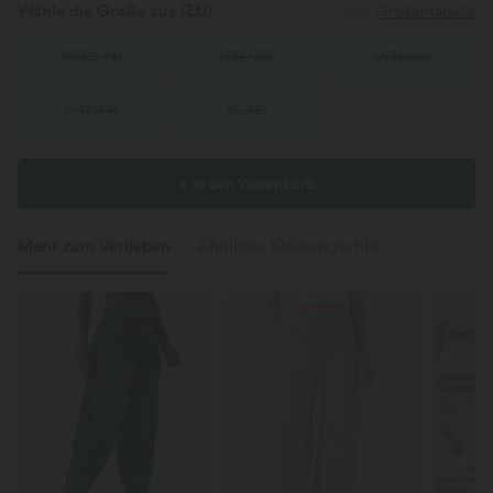
Wähle die Größe aus
(EU)
Größentabelle
XS
(
32/34
)
S
(
34/36
)
M
(
38/40
)
L
(
42/44
)
XL
(
46
)
+ In den Warenkorb
Mehr zum Verlieben
Ähnliche Kleidungsstile