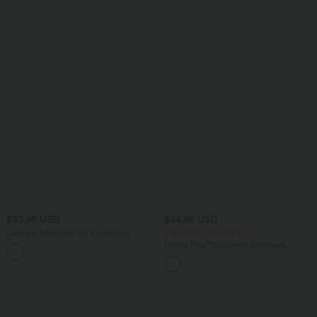
$33.95 USD
$44.95 USD
Lässiges Midikleid mit Kordelzug,
2 für 69 €, 3 für 99 €
Schlitz und geschwungenem Saum
Halara Flex™ plissierte dehnbare
Stoffhose mit hohem Bund,
Seitentaschen und geradem Bein