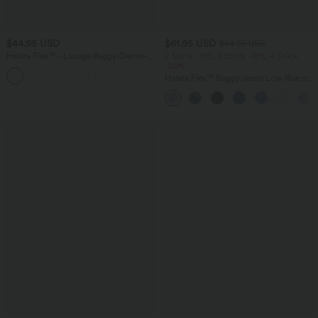
$44.95 USD
$61.95 USD
$64.95 USD
Halara Flex™ - Lässige Baggy-Denim-
2 Stück -10%, 3 Stück -15%, 4 Stück
Shorts mit hohem Crossover-Bund und
-20%
mehreren Taschen
Halara Flex™ Baggy Jeans Low Rise mit
Knopf und Reißverschluss, mehreren
Taschen, weitem Bein