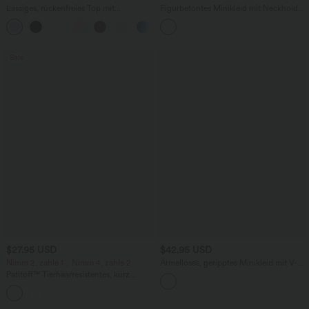
Lässiges, rückenfreies Top mit
Figurbetontes Minikleid mit Neckholder,
Neckholder und Bindebändern
integriertem BH und Karomuster
+1
Sale
$27.95 USD
$42.95 USD
Nimm 2, zahle 1；Nimm 4, zahle 2
Ärmelloses, geripptes Minikleid mit V-
Ausschnitt und gestuftem Rüschensaum
Patitoff™ Tierhaarresistentes, kurz
geschnittenes, ärmelloses Yoga-Tanktop
mit Rundhalsausschnitt