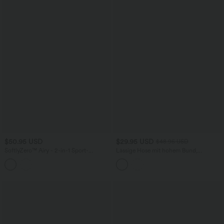
$50.95 USD
$29.95 USD
$48.95 USD
SoftlyZero™ Airy - 2-in-1 Sport-
Lässige Hose mit hohem Bund,
Minikleid mit Seitentaschen,
Klappentaschen, Streifenmuster und
integriertem BH und InstantCool - Easy
ausgestelltem Bein
Peezy Edition