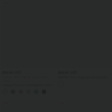
Sale
$39.95 USD
$48.95 USD
2 Stück -10%, 3 Stück -15%, 4 Stück
Geraffte Tanz-Jogginghose mit hohem
-20%
Bund, Seitentaschen, Kordelzug und
konischem Schnitt - schnelltrocknend -
Lässige Hose mit Leinengefühl, hoher
UPF40+
Taille, Kordelzug an der Seite und
+15
weitem Bein
Sale
Sale