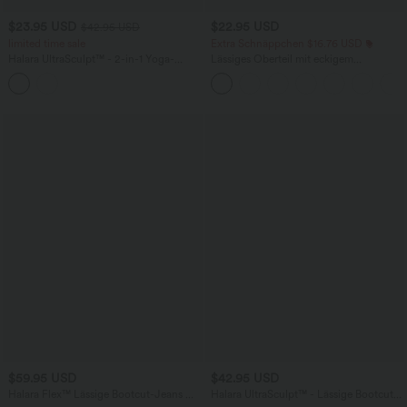
$23.95 USD
$22.95 USD
$42.95 USD
limited time sale
Extra Schnäppchen $16.76 USD
Halara UltraSculpt™ - 2-in-1 Yoga-
Lässiges Oberteil mit eckigem
Shorts mit superhohem Bund, mehreren
Ausschnitt und kurzen Ärmeln
Taschen und Karomuster - 12,7 cm
$59.95 USD
$42.95 USD
Halara Flex™ Lässige Bootcut-Jeans mit
Halara UltraSculpt™ - Lässige Bootcut-