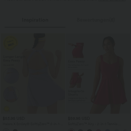
Inspiration
Bewertungen(8)
$53.95 USD
$59.95 USD
Halara X Smiley
®
SoftlyZero™ 2-in-1-
SoftlyZero™ Airy - 2-in-1 Tennis-
Mini-Tanzkleid mit U-Ausschnitt,
Minikleid mit Seitentaschen und