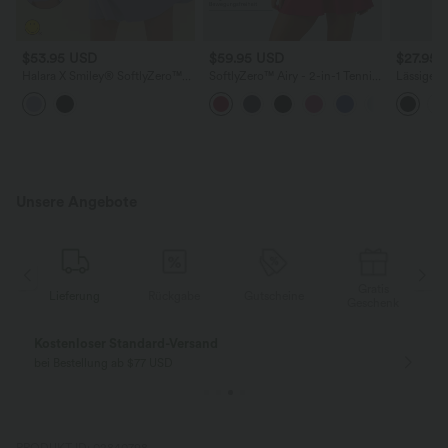
$53.95 USD
$59.95 USD
$27.95 
Halara X Smiley
®
SoftlyZero™
SoftlyZero™ Airy - 2-in-1 Tennis-
Lässiges,
2-in-1-Mini-Tanzkleid mit U-
Minikleid mit Seitentaschen und
mit Rüsc
Ausschnitt, rückenfrei,
InstantCool - Easy Peezy
verdrehter Ausschnitt,
Edition, UPF50+
Seitentasche-Easy Peezy
Unsere Angebote
Gratis
ng
Rückgabe
Gutscheine
Lieferung
Geschenk
Gratis Rückgabe
Einfache Rückg
nur für Neukunden in Deutschland
innerhalb 30 Tage