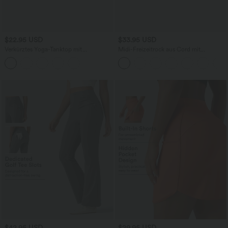
$22.95 USD
$33.95 USD
Verkürztes Yoga-Tanktop mit
Midi-Freizeitrock aus Cord mit
Rundhalsausschnitt und InstantCool -
mittelhohem Bund, Pattentaschen und
UPF50+
Schlitz
$42.95 USD
$29.95 USD