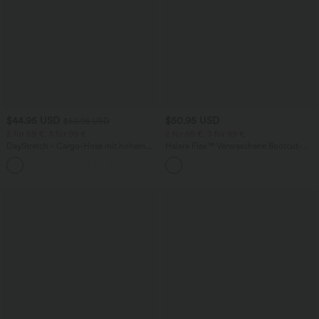
$44.95 USD
$50.95 USD
$50.95 USD
2 für 69 €, 3 für 99 €
2 für 69 €, 3 für 99 €
DayStretch - Cargo-Hose mit hohem
Halara Flex™ Verwaschene Bootcut-
Bund, Seitentaschen und schmaler
Jeans aus elastischem Strick-Denim mit
+10
Passform
hohem Bund und mehrere Taschen