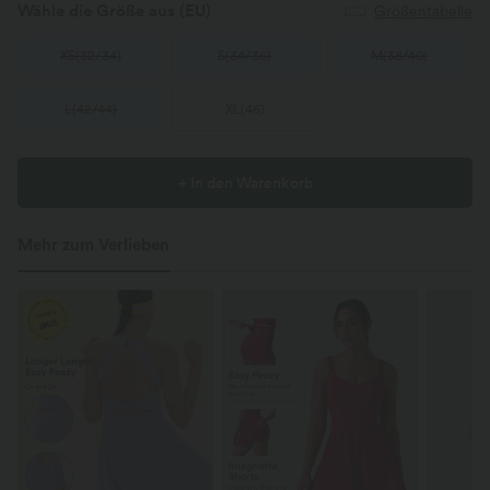
Wähle die Größe aus
(EU)
Größentabelle
XS
(
32/34
)
S
(
34/36
)
M
(
38/40
)
L
(
42/44
)
XL
(
46
)
+ In den Warenkorb
Mehr zum Verlieben