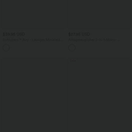
$39.95 USD
$27.95 USD
Softlyzero™ Airy - Lässiges Minikleid
Alltagstauglicher 2-in-1-Mikro-
mit Rundhalsausschnitt, langen Ärmeln,
Minigolfrock mit hohem Bund und
InstantCool und gestuftem
Seitentasche -Clarity
Rüschensaum
Sale