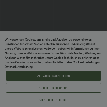
$27.95 USD
$24.95 USD
$36.95 USD
Wir verwenden Cookies, um Inhalte und Anzeigen zu personalisieren,
Softlyzero™ Airy - Lässiges Tanktop mit
2-in-1 Tennis-Minirock in A-Linie mit
Funktionen für soziale Medien anbieten zu können und die Zugriffe auf
U-Ausschnitt, integriertem BH,
hohem Crossover-Bund, Seitentaschen
unsere Website zu analysieren. Außerdem geben wir Informationen zu Ihrer
Kontrast-Spitze und InstantCool
und Streifen - schnelltrocknend,
UPF40+
Nutzung unserer Website an unsere Partner für soziale Medien, Werbung und
Analysen weiter. Um mehr über unsere Cookie-Richtlinien zu erfahren oder
um Ihre Cookies zu verwalten, gehen Sie bitte zu den Cookie-Einstellungen.
Datenschutzerklärung
Alle Cookies akzeptieren
Cookie-Einstellungen
Alle Cookies ablehnen