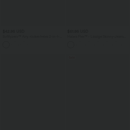
$42.95 USD
$61.95 USD
Softlyzero™ Airy, rückenfreies 2-in-1-
Halara Flex™ - Lässige Skinny-Jeans
Mini-Yoga-Aktivkleid mit Bindeband am
mit hohem Bund und mehreren Taschen
Rücken und Seitentasche, UPF 50+
Sale