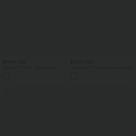
$50.95 USD
$53.95 USD
Softlyzero™ Plush - Rückenfreies
Halara Flex™ - Lässige Slim-Jeans mit
Sportkleid - Easy Peezy Edition,
hohem Bund, Seitentaschen und
+11
Körbchengröße E-G
ausgestelltem Bein
Sale