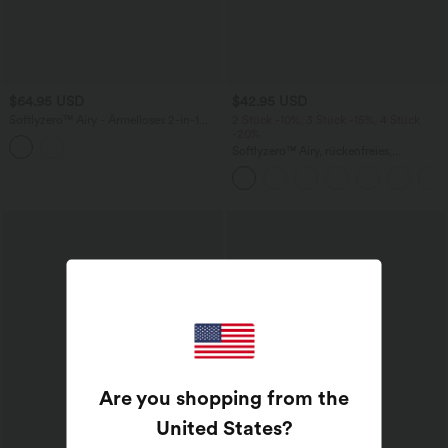
$64.95 USD
$42.95 USD
Softlyzero™ Airy - Ärmelloses 2-in-1
2 Stück -10%, 3 Stück -15%, 4 Stück
Yoga-Minikleid mit quadratischem
-20%
Ausschnitt, Seitentaschen, integriertem
Softlyzero™ Airy, rückenfreies,
BH und InstantCool - Easy Peezy
gedrehtes Cool Touch Yoga-Aktivkleid
Edition
– Easy Peezy Edition
Are you shopping from the
United States
?