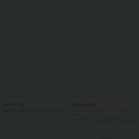
mittelhohem Bund und Knopftaschen
Leggings mit hohem Bund und
Gesäßtaschen
Sale
$44.95 USD
$44.95 USD
Geraffter, figurbetonter 2-in-1 Midirock
2 Stück -10%, 3 Stück -15%, 4 Stück
aus Kunstleder mit hohem Bund und
-20%
abgerundetem Saum
Halara Flex™ - Lässige Denim-Leggings
mit hohem Bund, Seitentaschen und
Bauchkontrolle