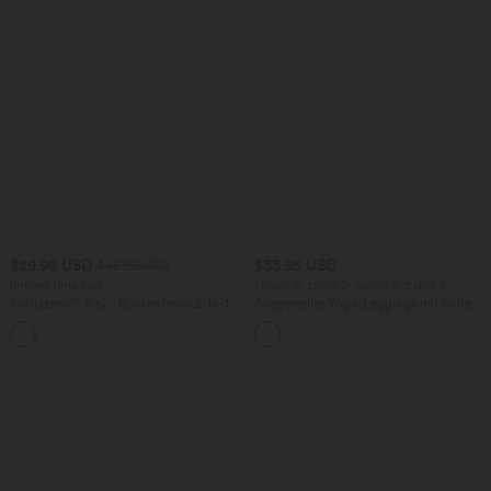
$29.95 USD
$33.95 USD
$48.95 USD
limited time sale
Nimm 3, zahle 2; nimm 6, zahle 4
Softlyzero™ Airy - Rückenfreies 2-in-1
Ausgestellte Yoga-Leggings mit hohem
Crossover-Minikleid mit U-Ausschnitt,
Bund, Gesäßtasche
+9
Seitentaschen und InstantCool - Easy
Peezy