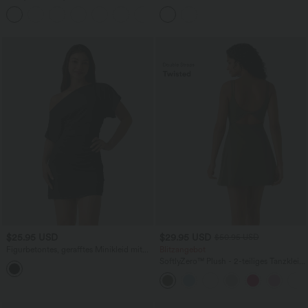
mit Seitentaschen und InstantCool -
eckigem Ausschnitt, überkreuztem
+9
Easy Peezy Edition, extralang
Rückendesign, integriertem BH und
Polka-Dot-Design
$25.95 USD
$29.95 USD
$50.95 USD
Figurbetontes, gerafftes Minikleid mit
Blitzangebot
kurzen Ärmeln und One-Shoulder-
SoftlyZero™ Plush - 2-teiliges Tanzkleid
Design
mit Seitentaschen und doppelten
Trägern - A-D Cups