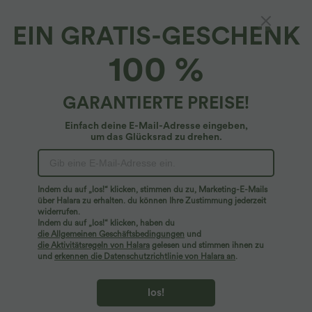
EIN GRATIS-GESCHENK
SoftlyZero™ Airy*
100 %
Softlyzero™ Airy - Rückenfreies 2-in1 Yoga-
Minikleid mit Neckholder, Seitentaschen,
Cut-Out-Design und InstantCool - Easy Peezy
4.9
(
8
)
GARANTIERTE PREISE!
Edition, UPF50+
$29.95 USD
$44.95 USD
Einfach deine E-Mail-Adresse eingeben,
um das Glücksrad zu drehen.
Indem du auf „los!“ klicken, stimmen du zu, Marketing-E-Mails
über Halara zu erhalten. du können Ihre Zustimmung jederzeit
widerrufen.
Indem du auf „los!“ klicken, haben du
die Allgemeinen Geschäftsbedingungen
und
die Aktivitätsregeln von Halara
gelesen und stimmen ihnen zu
und
erkennen die Datenschutzrichtlinie von Halara an
.
los!