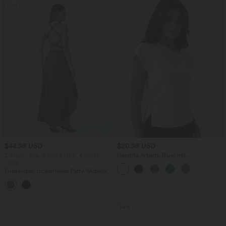
Sale
$48.95 USD
$20.95 USD
2 Stück -10%, 3 Stück -15%, 4 Stück
Geraffte Arbeits-Bluse mit
-20%
Wasserfallausschnitt, kurzen Ärmeln
und geschlitztem Saum
Fließendes, rückenfreies Party-Midikleid
mit überkreuztem Rückendesign,
integriertem BH, Schlitz und
Rüschensaum
Sale