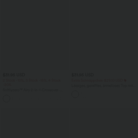
$31.95 USD
$31.95 USD
2 Stück -10%, 3 Stück -15%, 4 Stück
Extra Schnäppchen $29.10 USD
-20%
Lässiges, gerafftes, ärmelloses Top mit
Softlyzero™ Airy 2-in-1-Crossover-
tiefem V-Ausschnitt, Neckholder und
InstantCool-Tennisrock mit
Kordelzug
+10
Seitentasche-Lucid-längere Länge