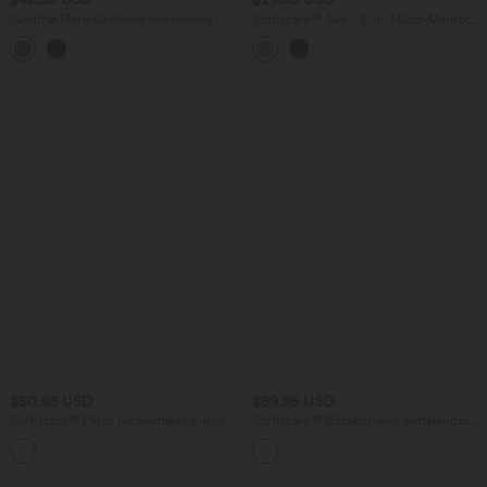
Geraffte Flare-Golfhose mit hohem
Softlyzero™ Airy - 2-in-1 Golf-Minirock
Bund, Gesäßtaschen und Golf-Tee-
mit hohem Bund, Seitentaschen und
Taschen
InstantCool
$50.95 USD
$59.95 USD
Softlyzero™ Plush rückenfreies 2-in-1-
Softlyzero™ Rückenfreies, extralanges
Flare-Trainingskleid – Wannabe – Easy
Plush-Aktivkleid - Easy Peezy Edition
+29
Peezy