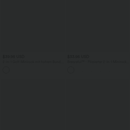
$39.95 USD
$33.95 USD
2-in-1 Golf-Minirock mit hohem Bund,
Breezeful™ - Plissierter 2-in-1 Minirock
Seitentaschen, Kordelzug und
mit hohem Bund, Taschen und
abgerundetem Saum - extralang
asymmetrischem Saum -
schnelltrocknend, extralang