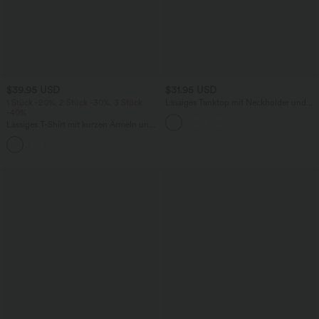
$39.95 USD
$31.95 USD
1 Stück -20%, 2 Stück -30%, 3 Stück
Lässiges Tanktop mit Neckholder und
-40%
Schnürung hinten
Lässiges T-Shirt mit kurzen Ärmeln und
Farbblock