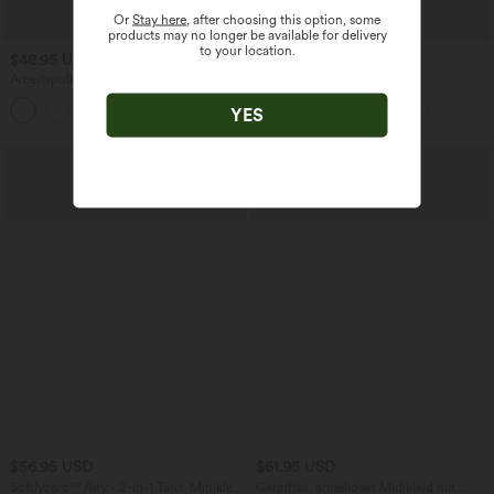
Or
Stay here
, after choosing this option, some
products may no longer be available for delivery
to your location.
$48.95 USD
$67.95 USD
Arbeitspullover mit Ein-Schulter-
Maxikleid mit Neckholder,
Design, Fledermausärmel und kurvigem
Seitentaschen, integriertem BH und
Saum​
Bindebändern hinten
YES
$56.95 USD
$61.95 USD
Softlyzero™ Airy - 2-in-1 Tanz-Minikleid
Gerafftes, ärmelloses Midikleid mit