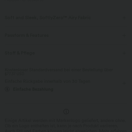
PRODUKT ID: 02840798
Soft and Sleek, SoftlyZero™ Airy Fabric
Fühle dich, als würdest du in der Luft schweben, mit unserem
superweichen Cool-Touch-Material.
Passform & Features
Vier-Wege-Stretch
Atmungsaktiv
Easy Peezy
Innenshorts
eingenähter BH
Stoff & Pflege
Seitentaschen
Neckholder
Cut-Outs
überziehen
Kühles Tragegefühl
Weich und glänzend
Kostenloser Standardversand bei einer Bestellung über
$77.37 USD
Yoga & Pilates
Mini
ärmellos
Hohe Dehnung
Feuchtigkeitsableitend
Einfache Rückgabe innerhalb von 30 Tagen
Vier-Wege-Stretch
A-Linie
Neckholder-Kleid
Einfache Bezahlung
Einige Artikel werden mit Markenlogo geliefert, andere ohne.
Ob ein Logo enthalten ist, kann je nach Produkt variieren.
Auch Stil und Farben können leicht abweichen.
Mehr erfahren