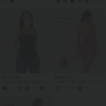
rückenfrei, verdrehter Ausschnitt,
InstantCool - Easy Peezy Edition,
Seitentasche-Easy Peezy
UPF50+
$27.95 USD
$50.95 USD
Lässiges, rückenfreies Tanktop mit
Breezeful™ - Rückenfreies 2-in-1 Tanz-
Rüschen
Minikleid mit Seitentaschen und
Bindeband hinten - Easy Peezy Edition,
schnelltrocknend