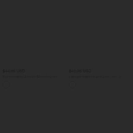
$44.95 USD
$42.95 USD
Rückenfreies Urlaubs-Minikleid mit
Lässiger Harems-Jumpsuit mit U-
Leinen-Feeling, V-Ausschnitt,
Ausschnitt und Seitentaschen - Easy-
verstellbaren Trägern, Seitentaschen
Peezy-Edition, E-G Cups
und Bindenband