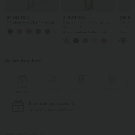
$44.95 USD
$48.95 USD
$39.95
Figurbetontes Midi-Freizeitkleid
2 Stück -10%, 3 Stück -15%, 4
2 Stück -
mit Schlitz, rückenfreiem Korsett
Stück -20%
Stück -2
+6
mit quadratischem Ausschnitt
Abendkleid mit Schlitz und
Halara Ul
und Rüschen
Schnürung, gerafft, rückenfrei,
Rückenfre
figurbetont
U-Ausschn
abgerun
Unsere Angebote
Gratis
e
Lieferung
Rückgabe
Gutscheine
Geschenk
Überraschungsgeschenk
bei Bestellung ab $223 USD