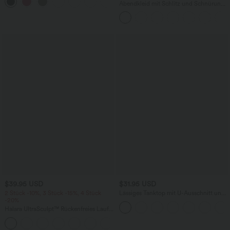
+6
quadratischem Ausschnitt und Rüschen
Abendkleid mit Schlitz und Schnürung,
gerafft, rückenfrei, figurbetont
$39.95 USD
$31.95 USD
2 Stück -10%, 3 Stück -15%, 4 Stück
Lässiges Tanktop mit U-Ausschnitt und
-20%
integriertem BH - loose fit
Halara UltraSculpt™ Rückenfreies Lauf-
Tanktop mit U-Ausschnitt und
+11
überkreuztem, abgerundetem Saum