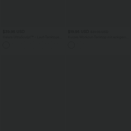
$39.95 USD
$19.95 USD
$31.95 USD
Halara UltraSculpt™ - Lauf-Tanktops
Kurzes Workout-Tanktop mit eckigem
mit Rundhalsausschnitt und
Ausschnitt und Streifen
+9
überkreuzten Trägern - DF-Cups