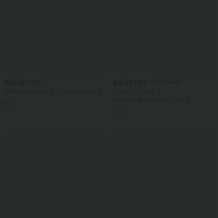
$59.95 USD
$16.95 USD
$33.95 USD
Alltägliches Midi-Chill-Kleid-La Land
limited time sale
Lässiges, rückenfreies Top mit
+11
Neckholder und Bindebändern