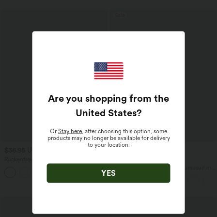
Sale
Are you shopping from the
United States
?
Or
Stay here
, after choosing this option, some
products may no longer be available for delivery
to your location.
$36.95 USD
$28.95 USD
$67.95 USD
Rückenfreies Yoga-Tanktop mit U-
limited time sale
Ausschnitt, überkreuzten Trägern und
Ärmelloser, geraffter Party-Jumpsuit mit
YES
abgerundetem Saum
V-Ausschnitt, Seitentaschen und
unsichtbarem Reißverschluss - pipi-
praktisch