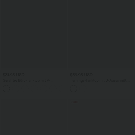
$31.95 USD
$39.95 USD
Gerafftes Büro-Tanktop mit V-
Trainings-Tanktop mit U-Ausschnitt,
Ausschnitt und integriertem BH
Racerback und integriertem BH
Sale