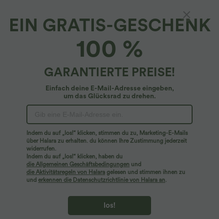
EIN GRATIS-GESCHENK
SoftlyZero™ Airy*
100 %
Softlyzero™ Airy - Figurbetontes, gerafftes
Crossover-Kleid mit Schnürung und
InstantCool-Effekt - Körbchengröße E-G
4.6
(
63
)
GARANTIERTE PREISE!
Cups, UPF50+
$56.95 USD
Einfach deine E-Mail-Adresse eingeben,
um das Glücksrad zu drehen.
Indem du auf „los!“ klicken, stimmen du zu, Marketing-E-Mails
über Halara zu erhalten. du können Ihre Zustimmung jederzeit
widerrufen.
Indem du auf „los!“ klicken, haben du
die Allgemeinen Geschäftsbedingungen
und
die Aktivitätsregeln von Halara
gelesen und stimmen ihnen zu
und
erkennen die Datenschutzrichtlinie von Halara an
.
los!