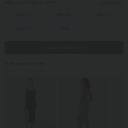
Wähle die Größe aus
(EU)
Größentabelle
XS
(
32/34
)
S
(
34/36
)
M
(
38/40
)
L
(
42/44
)
XL
(
46
)
+ In den Warenkorb
Mehr zum Verlieben