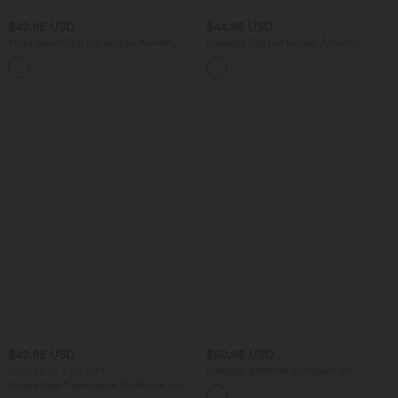
$42.95 USD
$44.95 USD
Yoga-Sport-Top mit kurzen Ärmeln,
Lässiges Top mit kurzen Ärmeln,
integriertem BH, One-Shoulder-Design
integriertem BH, One-Shoulder-Design,
und abgerundetem Saum -
Polka-Dots und abgerundetem Saum
schnelltrocknend
$42.95 USD
$50.95 USD
2 für 69 €, 3 für 99 €
Lässiger, geraffter Jumpsuit mit
Seitentaschen, verstellbaren Trägern
Halara Flex™ dehnbare Stoffhose mit
und weitem Bein - Easy Peezy