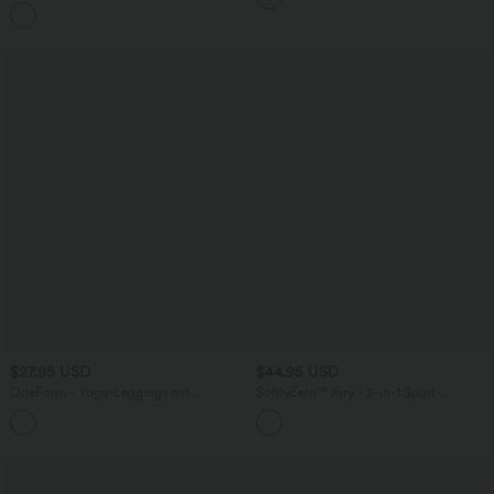
hohem Bund, Waffelmuster,
+20
Seitentaschen und weitem Bein
$27.95 USD
$44.95 USD
OneForm - Yoga-Leggings mit
SoftlyZero™ Airy - 2-in-1 Sport-
mittelhohem Bund, Bauchkontrolle und
Minikleid mit Seitentasche, integriertem
nahtlosem Flow - Po-Lifting
BH, Bindeband hinten und InstantCool -
extralang, UPF50+