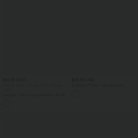
$14.95 USD
$56.95 USD
1 Stück -20%, 2 Stück -30%, 3 Stück
Softlyzero™ Airy - Minikleid mit
-40%
eleganter Kontrastspitze, integriertem
BH und InstantCool
Lässiges Tanktop aus geripptem Strick
mit hohem Kragen