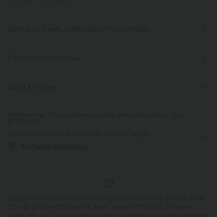
PRODUKT ID: 02759079
Soft and Sleek, SoftlyZero™ Airy Fabric
Fühle dich, als würdest du in der Luft schweben, mit unserem
superweichen Cool-Touch-Material.
Passform & Features
Vier-Wege-Stretch
Atmungsaktiv
Körperbetont
eingenähter BH
mit Rückenschnürung
Stoff & Pflege
Herz-Ausschnitt
Schnürung
Raffung
Kühles Tragegefühl
Weich und glänzend
Kostenloser Standardversand bei einer Bestellung über
$77.37 USD
Schlitz-Design
rückenfrei
überziehen
Feuchtigkeitsableitend
Einfache Rückgabe innerhalb von 30 Tagen
Party & Hochzeit
Midi
Schmal
ärmellos
Einfache Bezahlung
Hohe Dehnung
Vier-Wege-Stretch
Cami-Kleid / Camisole-Kleid
Einige Artikel werden mit Markenlogo geliefert, andere ohne.
Ob ein Logo enthalten ist, kann je nach Produkt variieren.
Auch Stil und Farben können leicht abweichen.
Mehr erfahren