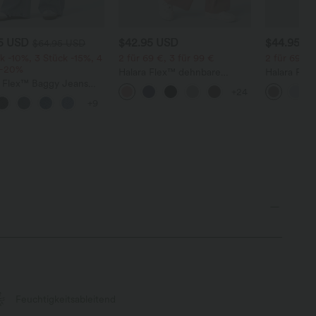
95 USD
$42.95 USD
$44.95 U
$64.95 USD
k -10%, 3 Stück -15%, 4
2 für 69 €, 3 für 99 €
2 für 69 €,
 -20%
Halara Flex™ dehnbare
Halara Flex
a Flex™ Baggy Jeans
Stoffhose mit hohem Bund,
dehnbare S
+24
ise mit Knopf und
Waffelmuster, Seitentaschen
hohem Bund
+9
erschluss, mehreren
und weitem Bein
und gerad
en, weitem Bein
Feuchtigkeitsableitend