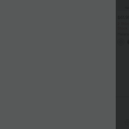
$31.95 USD
$31.95 USD
$61.
ässiges Oberteil mit
2 Stück -10%, 3 Stück -15%, 4
2 Stüc
undhalsausschnitt und
Stück -20%
Stück
+5
ledermausärmeln
Softlyzero™ Airy - 2-in-1
Halar
Yoga-Shorts mit superhohem
Low R
+27
Bund, mehreren Taschen und
Reißv
InstantCool - 17,78 cm
Tasch
iry Fabric
unserem superweichen Cool-Touch-Material.
Kühles Tragegefühl
Weich und glänzend