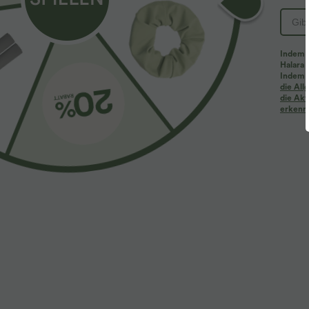
Indem d
Halara 
Indem d
die Al
die Akt
erkenne