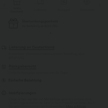
Gratis
Lieferung
Rückgabe
Gutscheine
Li
Geschenk
Kostenloser Standard-Versand
bei Bestellung ab $77 USD
Lieferung an Deutschland
Kostenloser Standardversand bei einer Bestellung über
$77.37 USD
Rückgaberecht
Einfache Rückgabe innerhalb von 30 Tagen
Einfache Bezahlung
Notifizierungen
Einige Artikel werden mit Markenlogo geliefert, andere ohne.
Ob ein Logo enthalten ist, kann je nach Produkt variieren. Auch
Stil und Farben können leicht abweichen.
Mehr erfahren