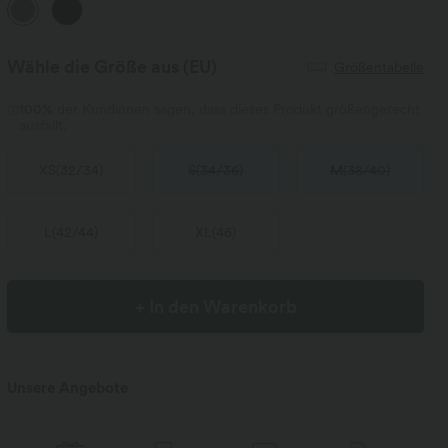
Wähle die Größe aus
(EU)
Größentabelle
100%
der Kundinnen sagen, dass dieses Produkt größengerecht
ausfällt.
XS
(
32/34
)
S
(
34/36
)
M
(
38/40
)
L
(
42/44
)
XL
(
46
)
+ In den Warenkorb
Unsere Angebote