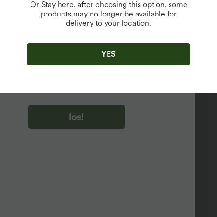
Or
Stay here
, after choosing this option, some
products may no longer be available for
delivery to your location.
u auf „los!“ klicken, stimmen du zu, Marketing-E-Mails über
zu erhalten. du können Ihre Zustimmung jederzeit widerrufen.
YES
u auf „los!“ klicken, haben du
lgemeinen Geschäftsbedingungen
und
ivitätsregeln von Halara
gelesen und stimmen ihnen zu und
n die Datenschutzrichtlinie von Halara an
.
los!