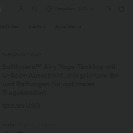
Deutschland
(
USD
)
ts | Bikers
Oberteile
Jeans | Denim
Leggings
Plus-Size
SoftlyZero™ Airy*
Softlyzero™ Airy Yoga-Tanktop mit
U-Boot-Ausschnitt, integriertem BH
und Raffungen für optimalen
Tragekomfort.
$33.95 USD
Farbe
Withered Green