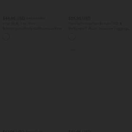
$44.95 USD
$25.95 USD
$48.95 USD
2 für 69 €, 3 für 99 €
Extra Schnäppchen $23.49 USD
Schmal zulaufende Golfhose aus Krepp
Softlyzero™ Plush Crossover Leggings
mit hohem Bund und Seitentaschen
mit Taschen
Sale