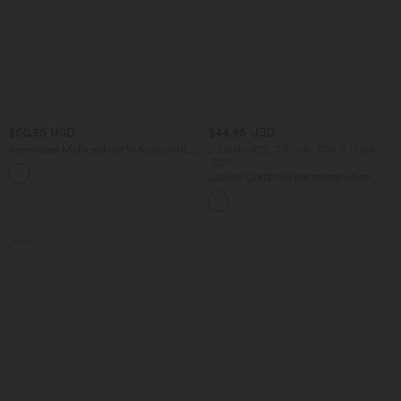
$56.95 USD
$44.95 USD
Ärmelloses Midikleid mit V-Ausschnitt,
2 Stück -10%, 3 Stück -15%, 4 Stück
Seitentaschen und Reißverschluss
-20%
Lässige Cordhose mit mittelhohem
Bund, Reißverschluss und Seitentaschen
Sale