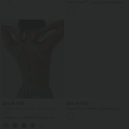
+9
Seitentaschen und Bindeband hinten -
Halara Flex™ - Lässige, gewaschene
schnelltrocknend
Baggy-Jeans aus drapiertem Lyocell mit
mittelhohem Bund, mehreren Taschen
und weitem Bein
Sale
$25.95 USD
$64.95 USD
2 Stück -10%, 3 Stück -15%, 4 Stück
Halara Flex™ Barrel-Leg-Jeans aus
-20%
elastischem Strick-Denim mit niedrigem
Bund, Knopf, Reißverschluss und
Lässiges, rückenfreies Tanktop mit
mehreren Taschen
verstellbaren Trägern, gedrehtem
Rückendesign und Schnalle