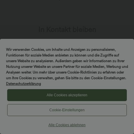
In Kontakt bleiben
Abonniere den Newsletter, um exklusive Deals,
Wir verwenden Cookies, um Inhalte und Anzeigen zu personalisieren,
stylische Geheimtipps und einen frühen Zugriff
Funktionen für soziale Medien anbieten zu können und die Zugriffe auf
auf die neuesten Kollektionen zu erhalten.
unsere Website zu analysieren. Außerdem geben wir Informationen zu Ihrer
Nutzung unserer Website an unsere Partner für soziale Medien, Werbung und
Analysen weiter. Um mehr über unsere Cookie-Richtlinien zu erfahren oder
um Ihre Cookies zu verwalten, gehen Sie bitte zu den Cookie-Einstellungen.
Datenschutzerklärung
*Mit deiner Abonnierung erklärst du dich damit einverstanden,
Alle Cookies akzeptieren
dass du Marketingmitteilungen von Halara per E-Mail erhältst.
Du kannst dich jederzeit wieder abmelden. Durch Fortfahren
stimmst du unseren
Allgemeinen Geschäftsbedingungen
und
Datenschutzrichtlinien
zu.
Cookie-Einstellungen
Alle Cookies ablehnen