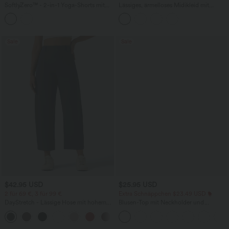
SoftlyZero™ - 2-in-1 Yoga-Shorts mit
Lässiges, ärmelloses Midikleid mit
hohem Crossover-Bund, mehreren
Rundhalsausschnitt, integriertem BH
Taschen und Ösen - schnelltrocknend,
und Rüschensaum
7,6 cm
Sale
Sale
$42.95 USD
$25.95 USD
2 für 69 €, 3 für 99 €
Extra Schnäppchen $23.49 USD
DayStretch - Lässige Hose mit hohem
Blusen-Top mit Neckholder und
Bund, Seitentaschen und Barrel-Leg
Schlüssellochausschnitt, plissiert,
+5
ärmellos, abgerundeter Saum