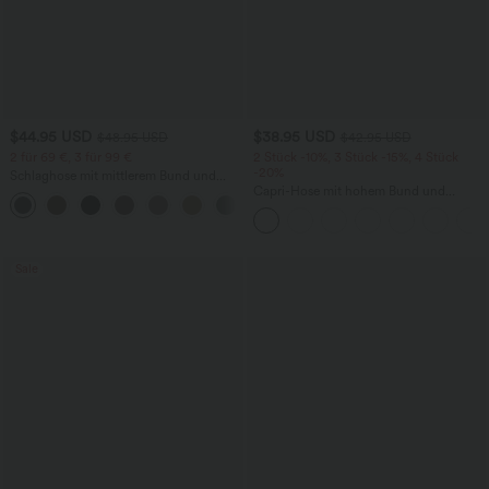
$44.95 USD
$38.95 USD
$48.95 USD
$42.95 USD
2 für 69 €, 3 für 99 €
2 Stück -10%, 3 Stück -15%, 4 Stück
-20%
Schlaghose mit mittlerem Bund und
seitlichen Reißverschlusstaschen
Capri-Hose mit hohem Bund und
+12
Seitentaschen - leinenähnliches Material
Sale