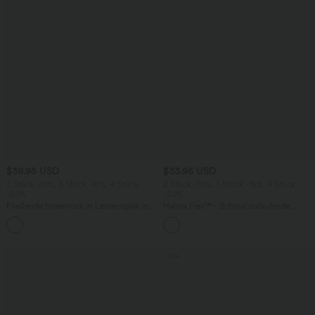
$39.95 USD
$33.95 USD
2 Stück -10%, 3 Stück -15%, 4 Stück
2 Stück -10%, 3 Stück -15%, 4 Stück
-20%
-20%
Fließende hosenrock in Leinenoptik mit
Halara Flex™ - Schmal zulaufende
mittelhohem Bund, Seitentaschen und
Bürohose mit hohem Bund,
+1
weitem Bein
Seitentaschen und Waffelstoff
Sale