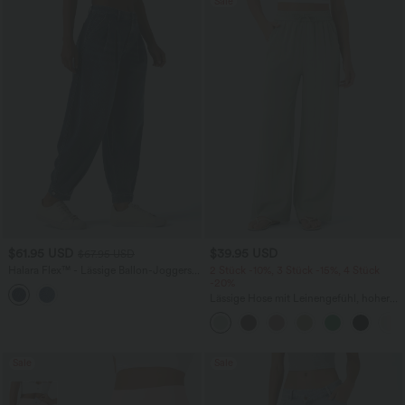
Sale
$61.95 USD
$39.95 USD
$67.95 USD
Halara Flex™ - Lässige Ballon-Joggers
2 Stück -10%, 3 Stück -15%, 4 Stück
aus Denim mit mittelhohem Bund und
-20%
mehreren Taschen
Lässige Hose mit Leinengefühl, hoher
Taille, Kordelzug an der Seite und
weitem Bein
Sale
Sale