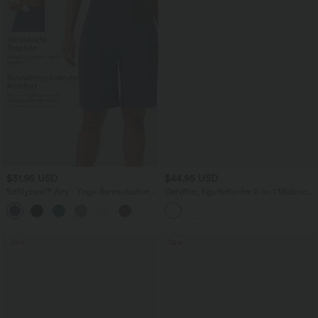
$31.95 USD
$44.95 USD
Softlyzero™ Airy - Yoga-Bermudashorts
Geraffter, figurbetonter 2-in-1 Midirock
mit hohem Bund, mehreren Taschen
aus Kunstleder mit hohem Bund und
+16
und InstantCool
abgerundetem Saum
Sale
Sale