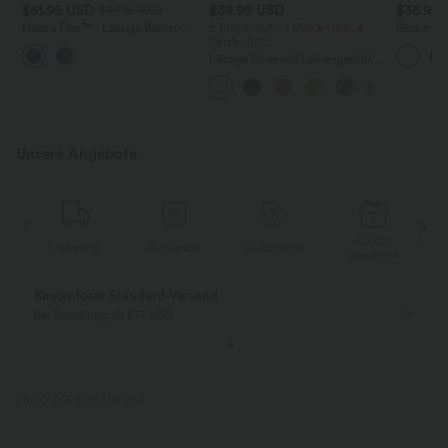
$61.95 USD
$39.95 USD
$36.95
$67.95 USD
Halara Flex™ - Lässige Ballon-
2 Stück -10%, 3 Stück -15%, 4
Rückenfre
Joggers aus Denim mit
Stück -20%
U-Ausschn
mittelhohem Bund und
Trägern 
Lässige Hose mit Leinengefühl,
mehreren Taschen
Saum
hoher Taille, Kordelzug an der
Seite und weitem Bein
Unsere Angebote
Gratis
Lieferung
Rückgabe
Gutscheine
k
Geschenk
Kostenloser Standard-Versand
bei Bestellung ab $77 USD
PRODUKT ID: 03051754