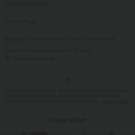
Passform & Features
Für: Urlaub und Freizeitaktivitäten
Seitentaschen
Midi
Stoff & Pflege
Tunika
ärmellos
Zwei-Wege-Stretch
Kostenloser Standardversand bei einer Bestellung über
$77.37 USD
Einfache Rückgabe innerhalb von 30 Tagen
Einfache Bezahlung
Einige Artikel werden mit Markenlogo geliefert, andere ohne.
Ob ein Logo enthalten ist, kann je nach Produkt variieren.
Auch Stil und Farben können leicht abweichen.
Mehr erfahren
Inspiration