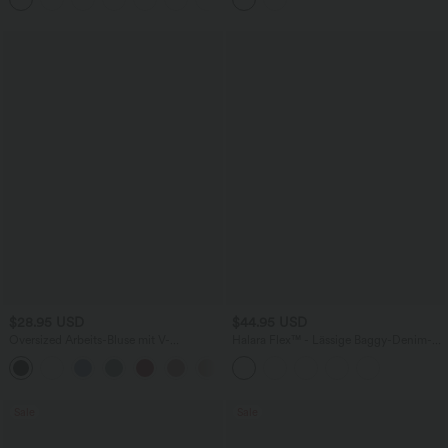
$28.95 USD
$44.95 USD
Oversized Arbeits-Bluse mit V-
Halara Flex™ - Lässige Baggy-Denim-
Ausschnitt und kurzen Ärmeln -
Shorts mit hohem Crossover-Bund und
+1
knitterfrei
mehreren Taschen
Sale
Sale