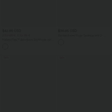
$42.95 USD
$36.95 USD
2 für 69 €, 3 für 99 €
Rückenfreies Yoga-Tanktop mit U-
Ausschnitt, überkreuzten Trägern und
Halara Flex™ dehnbare Stoffhose mit
abgerundetem Saum
hohem Bund, Waffelmuster,
+20
Seitentaschen und weitem Bein
Sale
Sale