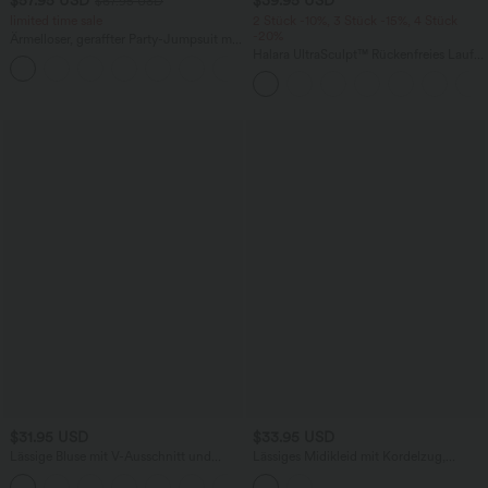
$57.95 USD
$39.95 USD
$67.95 USD
limited time sale
2 Stück -10%, 3 Stück -15%, 4 Stück
-20%
Ärmelloser, geraffter Party-Jumpsuit mit
V-Ausschnitt, Seitentaschen und
Halara UltraSculpt™ Rückenfreies Lauf-
+7
unsichtbarem Reißverschluss - pipi-
Tanktop mit U-Ausschnitt und
praktisch
überkreuztem, abgerundetem Saum
$31.95 USD
$33.95 USD
Lässige Bluse mit V-Ausschnitt und
Lässiges Midikleid mit Kordelzug,
kurzen Puffärmeln
Schlitz und geschwungenem Saum