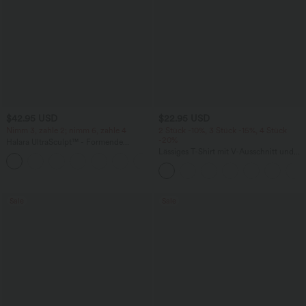
$42.95 USD
$22.95 USD
Nimm 3, zahle 2; nimm 6, zahle 4
2 Stück -10%, 3 Stück -15%, 4 Stück
-20%
Halara UltraSculpt™ - Formende
Workout-Leggings mit hohem Bund,
Lässiges T-Shirt mit V-Ausschnitt und
+13
Seitentaschen, Booty-Scrunch und
kurzen Ärmeln
Bauchkontrolle
Sale
Sale