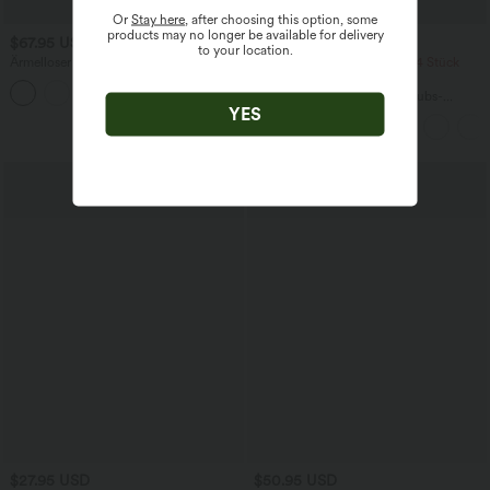
Or
Stay here
, after choosing this option, some
products may no longer be available for delivery
$67.95 USD
$50.95 USD
to your location.
Ärmelloser Jumpsuit mit U-Boot-
2 Stück -10%, 3 Stück -15%, 4 Stück
Ausschnitt, Seitentaschen, seitlichen
-20%
+8
Bindebändern, Streifen und InstantCool
Rückenfreies, gedrehtes Urlaubs-
- Easy Peezy Edition
YES
Maxikleid mit Seitentaschen und Schlitz
$27.95 USD
$50.95 USD