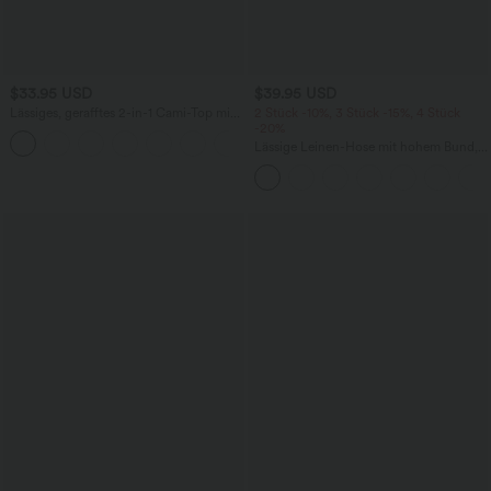
$33.95 USD
$39.95 USD
Lässiges, gerafftes 2-in-1 Cami-Top mit
2 Stück -10%, 3 Stück -15%, 4 Stück
verstellbaren Trägern und integriertem
-20%
BH
Lässige Leinen-Hose mit hohem Bund,
Kordelzug, weitem Bein und Taschen