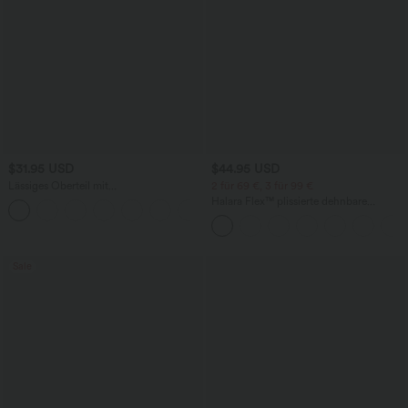
$31.95 USD
$44.95 USD
Lässiges Oberteil mit
2 für 69 €, 3 für 99 €
Rundhalsausschnitt und
Halara Flex™ plissierte dehnbare
+1
Fledermausärmeln
Stoffhose mit hohem Bund,
Seitentaschen und geradem Bein
Sale