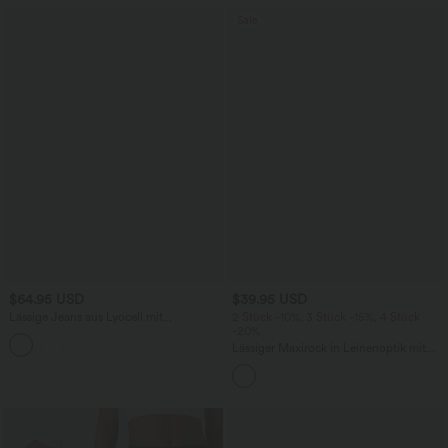
Sale
$64.95 USD
$39.95 USD
Lässige Jeans aus Lyocell mit
2 Stück -10%, 3 Stück -15%, 4 Stück
mittelhohem Bund, mehreren Taschen
-20%
und Kordelzug
Lässiger Maxirock in Leinenoptik mit
hohem Bund und Kordelzug