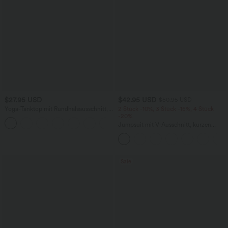
$27.95 USD
$42.95 USD
$50.95 USD
Yoga-Tanktop mit Rundhalsausschnitt,
2 Stück -10%, 3 Stück -15%, 4 Stück
Rüschen und InstantCool
-20%
+16
Jumpsuit mit V-Ausschnitt, kurzen
Ärmeln, plissierten Seitentaschen und
weitem Bein, fließendem Waffelmuster
Sale