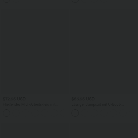
$72.95 USD
$56.95 USD
Fließendes Midi-Arbeitskleid mit
Lässiger Jumpsuit mit U-Boot-
Seitentaschen, Fledermausärmeln und
Ausschnitt, Seitentaschen, kurzen
Bauchkontrolle
Ärmeln und Kordelzug - Easy Peezy
Edition