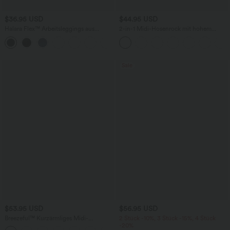
$36.95 USD
$44.95 USD
Halara Flex™ Arbeitsleggings aus
2-in-1 Midi-Hosenrock mit hohem
elastischem Strick-Denim mit hohem
Bund, Seitentaschen, Kordelzug und
+1
Bund und mehreren Taschen
kontrastierendem Netz
Sale
$53.95 USD
$56.95 USD
Breezeful™ Kurzärmliges Midi-
2 Stück -10%, 3 Stück -15%, 4 Stück
Freizeitkleid mit V-Ausschnitt,
-20%