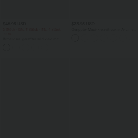
$48.95 USD
$33.95 USD
2 Stück -10%, 3 Stück -15%, 4 Stück
Gerippter Maxi-Freizeitrock in A-Linie
-20%
mit hohem Bund und Schlitzsaum
Ärmelloses, gerafftes Midikleid mit
eckigem Ausschnitt, integriertem BH
und überkreuztem Rückendesign