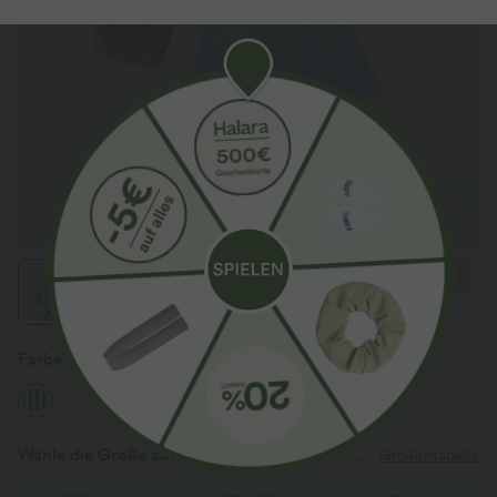
Farbe
Blue White Stripes
Wähle die Größe aus
(EU)
Größentabelle