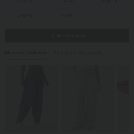
XS
(
32/34
)
S
(
34/36
)
M
(
38/40
)
L
(
42/44
)
XL
(
46
)
+ In den Warenkorb
Mehr zum Verlieben
Ähnliche Kleidungsstile