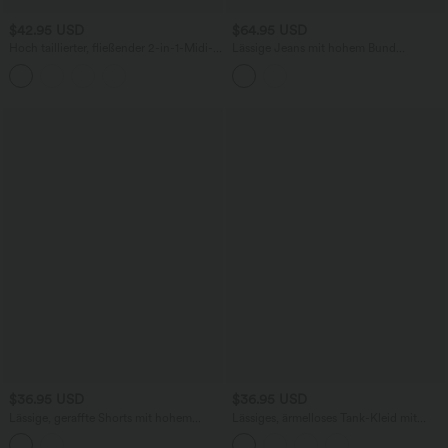
$42.95 USD
$64.95 USD
Hoch taillierter, fließender 2-in-1-Midi-
Lässige Jeans mit hohem Bund
Tanzrock mit Seitentasche
mehreren Taschen und weitem Bein
$36.95 USD
$36.95 USD
Lässige, geraffte Shorts mit hohem
Lässiges, ärmelloses Tank-Kleid mit
Bund, mehreren Taschen und Poka-Dots
Rundhalsausschnitt und Seitentaschen
- 7,6 cm