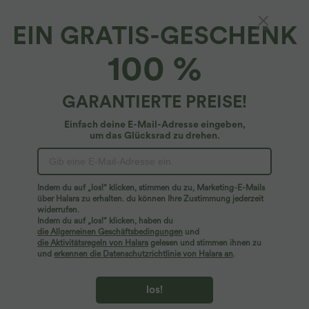
EIN GRATIS-GESCHENK
Gerafftes Midikleid mit Seitentaschen und
100 %
Streifen
$48.95 USD
GARANTIERTE PREISE!
Einfach deine E-Mail-Adresse eingeben,
um das Glücksrad zu drehen.
Indem du auf „los!“ klicken, stimmen du zu, Marketing-E-Mails
über Halara zu erhalten. du können Ihre Zustimmung jederzeit
widerrufen.
Indem du auf „los!“ klicken, haben du
die Allgemeinen Geschäftsbedingungen
und
die Aktivitätsregeln von Halara
gelesen und stimmen ihnen zu
und
erkennen die Datenschutzrichtlinie von Halara an
.
los!