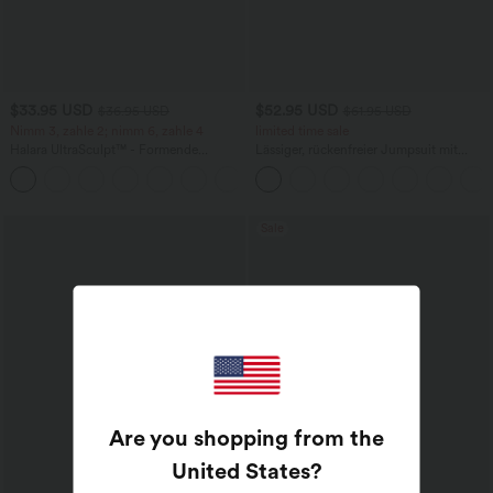
$33.95 USD
$52.95 USD
$36.95 USD
$61.95 USD
Nimm 3, zahle 2; nimm 6, zahle 4
limited time sale
Halara UltraSculpt™ - Formende
Lässiger, rückenfreier Jumpsuit mit
Workout-Leggings mit hohem Bund,
Seitentaschen
+17
Seitentaschen und Bauchkontrolle
Sale
Are you shopping from the
United States
?