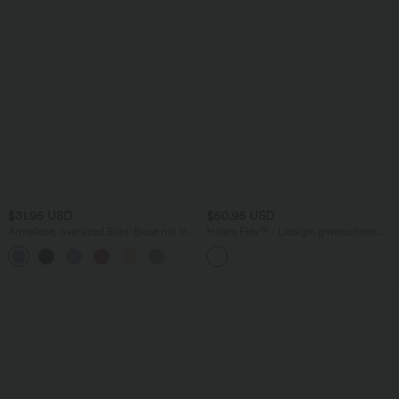
$31.95 USD
$50.95 USD
Ärmellose, oversized Büro-Bluse mit V-
Halara Flex™ - Lässige, gewaschene
Ausschnitt - knitterfrei
Bermuda-Shorts aus elastischem Strick-
Denim mit hohem Bund, mehreren
Taschen und Rollsaum