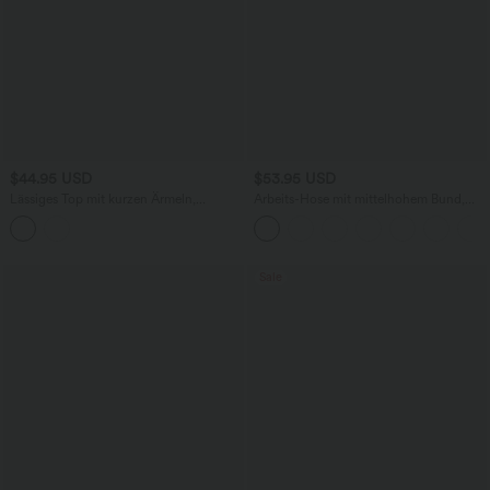
$44.95 USD
$53.95 USD
Lässiges Top mit kurzen Ärmeln,
Arbeits-Hose mit mittelhohem Bund,
integriertem BH, One-Shoulder-Design,
Seitentaschen und Barrel-Leg
Polka-Dots und abgerundetem Saum
Sale