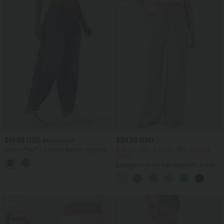
Sale
$61.95 USD
$39.95 USD
$67.95 USD
Halara Flex™ - Lässige Ballon-Joggers
2 Stück -10%, 3 Stück -15%, 4 Stück
aus Denim mit mittelhohem Bund und
-20%
mehreren Taschen
Lässige Hose mit Leinengefühl, hoher
Taille, Kordelzug an der Seite und
weitem Bein
Sale