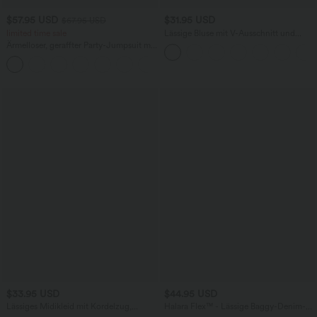
$57.95 USD
$31.95 USD
$67.95 USD
limited time sale
Lässige Bluse mit V-Ausschnitt und
kurzen Puffärmeln
Ärmelloser, geraffter Party-Jumpsuit mit
V-Ausschnitt, Seitentaschen und
+7
unsichtbarem Reißverschluss - pipi-
praktisch
$33.95 USD
$44.95 USD
Lässiges Midikleid mit Kordelzug,
Halara Flex™ - Lässige Baggy-Denim-
Schlitz und geschwungenem Saum
Shorts mit hohem Crossover-Bund und