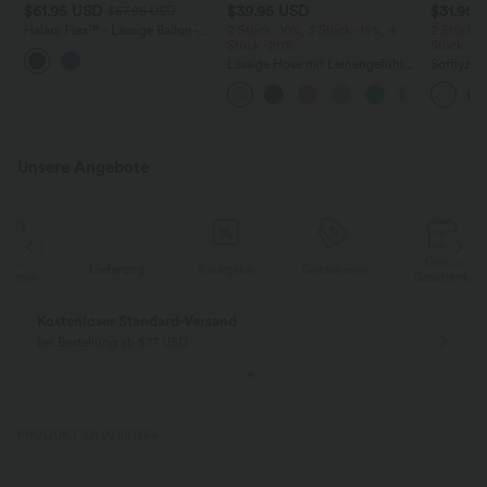
$61.95 USD
$39.95 USD
$31.95 
$67.95 USD
Halara Flex™ - Lässige Ballon-
2 Stück -10%, 3 Stück -15%, 4
2 Stück -
Joggers aus Denim mit
Stück -20%
Stück -2
mittelhohem Bund und
Lässige Hose mit Leinengefühl,
Softlyzer
mehreren Taschen
hoher Taille, Kordelzug an der
Shorts m
Seite und weitem Bein
mehreren
InstantCo
Unsere Angebote
Gratis
Lieferung
Rückgabe
Gutscheine
k
Geschenk
Kostenloser Standard-Versand
bei Bestellung ab $77 USD
PRODUKT ID: 02981864