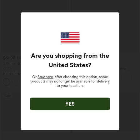
Are you shopping from the
$61.95 USD
$44.95 USD
$64.95 USD
United States
?
2 Stück -10%, 3 Stück -15%, 4 Stück
2 für 69 €, 3 für 99 €
-20%
Halara Flex™ plissierte dehnbare
Halara Flex™ Baggy Jeans Low Rise mit
Stoffhose mit hohem Bund,
Or
Stay here
, after choosing this option, some
Knopf und Reißverschluss, mehreren
Seitentaschen und geradem Bein
products may no longer be available for delivery
+5
Taschen, weitem Bein
to your location.
Sale
YES