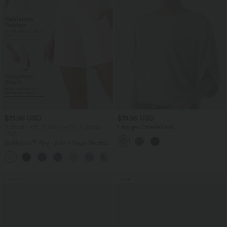
$31.95 USD
$31.95 USD
2 Stück -10%, 3 Stück -15%, 4 Stück
Lässiges Oberteil mit
-20%
Rundhalsausschnitt und
Fledermausärmeln
Softlyzero™ Airy - 2-in-1 Yoga-Shorts
mit superhohem Bund, mehreren
+23
Taschen und InstantCool - 17,78 cm
Sale
Sale