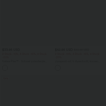
$33.95 USD
$42.95 USD
$50.95 USD
2 Stück -10%, 3 Stück -15%, 4 Stück
2 Stück -10%, 3 Stück -15%, 4 Stück
-20%
-20%
Halara Flex™ - Schmal zulaufende
Jumpsuit mit V-Ausschnitt, kurzen
Bürohose mit hohem Bund,
Ärmeln, plissierten Seitentaschen und
+8
Seitentaschen und Waffelstoff
weitem Bein, fließendem Waffelmuster
Sale