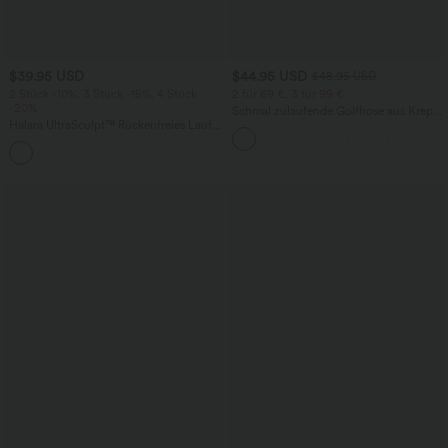
$39.95 USD
$44.95 USD
$48.95 USD
2 Stück -10%, 3 Stück -15%, 4 Stück
2 für 69 €, 3 für 99 €
-20%
Schmal zulaufende Golfhose aus Krepp
Halara UltraSculpt™ Rückenfreies Lauf-
mit hohem Bund und Seitentaschen
Tanktop mit U-Ausschnitt und
+11
überkreuztem, abgerundetem Saum