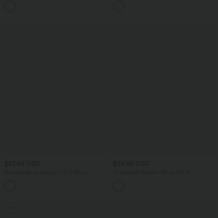
mehreren Taschen
$67.95 USD
$28.95 USD
Ärmelloser Jumpsuit mit U-Boot-
Oversized Arbeits-Bluse mit V-
Ausschnitt, Seitentaschen, seitlichen
Ausschnitt und kurzen Ärmeln -
+8
Bindebändern, Streifen und InstantCool
knitterfrei
- Easy Peezy Edition
Sale