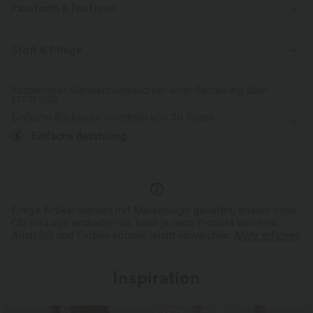
Passform & Features
Lockere Passform
Rundhalsausschnitt
überziehen
Stoff & Pflege
lässig
hüftlang
kurzärmlig
Vier-Wege-Stretch
Kostenloser Standardversand bei einer Bestellung über
$77.37 USD
Einfache Rückgabe innerhalb von 30 Tagen
Einfache Bezahlung
Einige Artikel werden mit Markenlogo geliefert, andere ohne.
Ob ein Logo enthalten ist, kann je nach Produkt variieren.
Auch Stil und Farben können leicht abweichen.
Mehr erfahren
Inspiration