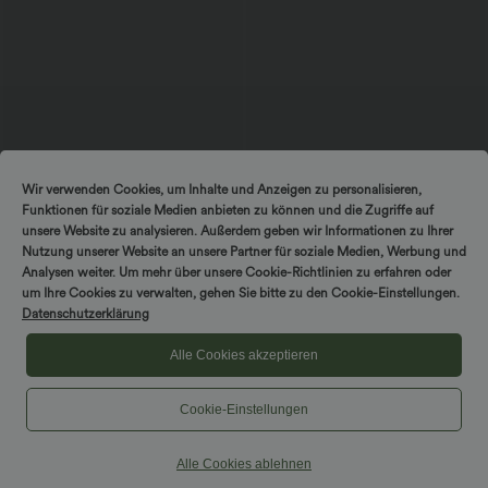
$25.95 USD
$52.95 USD
$61.95 USD
Wir verwenden Cookies, um Inhalte und Anzeigen zu personalisieren,
Extra Schnäppchen $23.49 USD
limited time sale
Funktionen für soziale Medien anbieten zu können und die Zugriffe auf
Softlyzero™ Plush Crossover Leggings
Lässiger, rückenfreier Jumpsuit mit
mit Taschen
Seitentaschen
unsere Website zu analysieren. Außerdem geben wir Informationen zu Ihrer
+16
Nutzung unserer Website an unsere Partner für soziale Medien, Werbung und
Analysen weiter. Um mehr über unsere Cookie-Richtlinien zu erfahren oder
um Ihre Cookies zu verwalten, gehen Sie bitte zu den Cookie-Einstellungen.
Sale
Sale
Datenschutzerklärung
Alle Cookies akzeptieren
Cookie-Einstellungen
Alle Cookies ablehnen