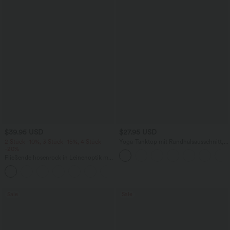
$39.95 USD
$27.95 USD
2 Stück -10%, 3 Stück -15%, 4 Stück
Yoga-Tanktop mit Rundhalsausschnitt,
-20%
Rüschen und InstantCool
Fließende hosenrock in Leinenoptik mit
mittelhohem Bund, Seitentaschen und
+1
weitem Bein
Sale
Sale