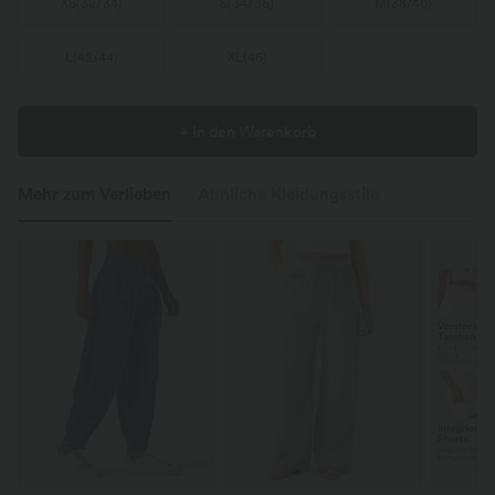
XS
(
32/34
)
S
(
34/36
)
M
(
38/40
)
L
(
42/44
)
XL
(
46
)
+ In den Warenkorb
Mehr zum Verlieben
Ähnliche Kleidungsstile