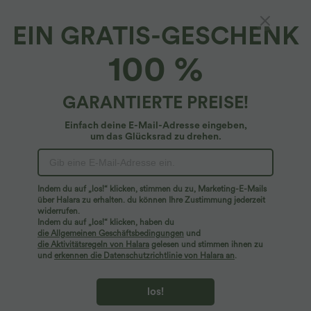
EIN GRATIS-GESCHENK
Lässiges Oberteil mit Rundhalsausschnitt,
100 %
halblangen Ärmeln und Farbblock-Design
$25.95 USD
GARANTIERTE PREISE!
Einfach deine E-Mail-Adresse eingeben,
um das Glücksrad zu drehen.
Indem du auf „los!“ klicken, stimmen du zu, Marketing-E-Mails
über Halara zu erhalten. du können Ihre Zustimmung jederzeit
widerrufen.
Indem du auf „los!“ klicken, haben du
die Allgemeinen Geschäftsbedingungen
und
die Aktivitätsregeln von Halara
gelesen und stimmen ihnen zu
und
erkennen die Datenschutzrichtlinie von Halara an
.
los!