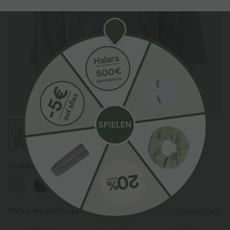
Farbe
Porcelain White
Neu
Wähle die Größe aus
(EU)
Größentabelle