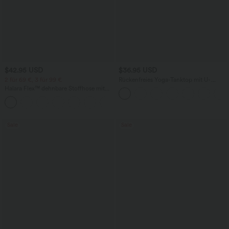
$42.95 USD
$36.95 USD
2 für 69 €, 3 für 99 €
Rückenfreies Yoga-Tanktop mit U-
Ausschnitt, überkreuzten Trägern und
Halara Flex™ dehnbare Stoffhose mit
abgerundetem Saum
hohem Bund, Waffelmuster,
+20
Seitentaschen und weitem Bein
Sale
Sale