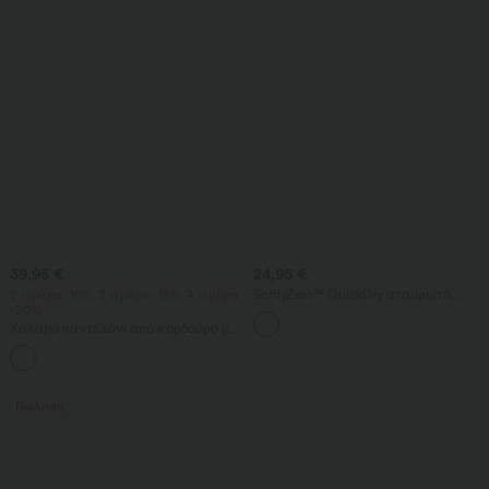
39,95 €
24,95 €
2 τεμάχια -10%, 3 τεμάχια -15%, 4 τεμάχια
SoftlyZero™ QuickDry σταυρωτό
-20%
ψηλόμεσο 2-σε-1 σορτς γιόγκα με
διακοσμητικές οπές (eyelet), 3'' με
Χαλαρό παντελόνι από κορδούρο με
τσέπες
μεσαία μέση και τσέπη με φερμουάρ
+7
Πώληση