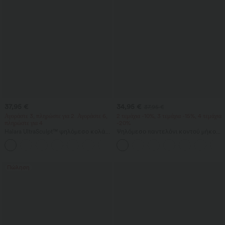
37,95 €
34,95 €
37,95 €
Αγοράστε 3, πληρώστε για 2. Αγοράστε 6,
2 τεμάχια -10%, 3 τεμάχια -15%, 4 τεμάχια
πληρώστε για 4
-20%
Halara UltraSculpt™ ψηλόμεσο κολάν
Ψηλόμεσο παντελόνι κοντού μήκους
γυμναστικής με scrunch‑εφέ για
με τσέπη με φερμουάρ και υφή λινέν
+13
ανόρθωση γλουτών, έλεγχο κοιλιάς,
σμιλευτικό αποτέλεσμα και τσέπη
Πώληση