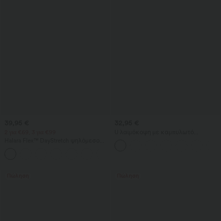
39,95 €
32,95 €
2 για €69, 3 για €99
U λαιμόκοψη με καμπυλωτό
τελείωμα InstantCool αμάνικο τοπ
Halara Flex™ DayStretch ψηλόμεσο
για γιόγκα - UPF50+
παντελόνι εργασίας με ίσια γραμμή
+23
και τσέπες
Πώληση
Πώληση