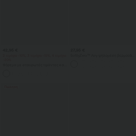
42,95 €
27,95 €
2 τεμάχια -10%, 3 τεμάχια -15%, 4 τεμάχια
SoftlyZero™ Airy ψηλομέση βερμούδα
-20%
γιόγκα με τσέπες InstantCool
Φόρεμα με σταυρωτές τιράντες και
ανοιχτή πλάτη, τετράγωνη
λαιμόκοψη, αμάνικο, με ρυτιδώσεις,
ενσωματωμένο σουτιέν, μίντι μήκος
— αέρινο resort/ milkmaid στυλ
Πώληση