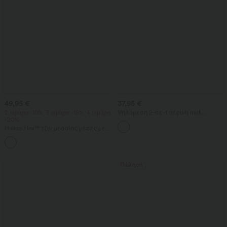
49,95 €
37,95 €
2 τεμάχια -10%, 3 τεμάχια -15%, 4 τεμάχια
Ψηλόμεση 2-σε-1 αέρινη midi
-20%
φούστα για χορό με τσέπη
Halara Flex™ τζιν μεσαίας μέσης με
ντραπέ ύφασμα από Lyocell, πλυμένο
φινίρισμα, χαλαρή (baggy) φαρδιά
γραμμή και τσέπες
Πώληση