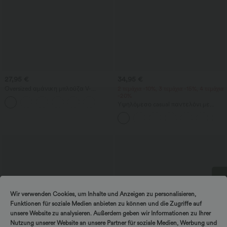
27,95 €
34,95 €
Oversized αμάνικη μπλούζα V-
2 τεμάχια -10%, 3 τεμάχια -15%, 4 τεμάχια
λαιμόκοψης με αντιρυτιδική δράση
-20%
για τη δουλειά
Υψηλόμεσο casual παντελόνι με
κορδόνι, φαρδιά γραμμή, από μείγμα
λίνου, με τσέπες.
Wir verwenden Cookies, um Inhalte und Anzeigen zu personalisieren,
Στρίψτε και νικήστε!
Funktionen für soziale Medien anbieten zu können und die Zugriffe auf
unsere Website zu analysieren. Außerdem geben wir Informationen zu Ihrer
Nutzung unserer Website an unsere Partner für soziale Medien, Werbung und