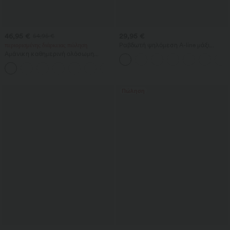
46,95 €
29,95 €
54,95 €
περιορισμένης διάρκειας πώληση
Ραβδωτή ψηλόμεση A-line μάξι
φούστα, καθημερινή
Αμάνικη καθημερινή ολόσωμη
φόρμα με U-πλάτη και τσέπες
+10
Πώληση