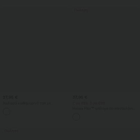
γραμμή με πλυμένο, casual
αποτέλεσμα
Πώληση
27,95 €
37,95 €
Χαλαρό καθημερινό τοπ με
2 για €69, 3 για €99
στρογγυλή λαιμόκοψη και μανίκια
Halara Flex™ ψηλόμεσο παντελόνι
+1
νυχτερίδας
εργασίας με τσέπες, φαρδιά γραμμή
και υφή βάφλ
Πώληση