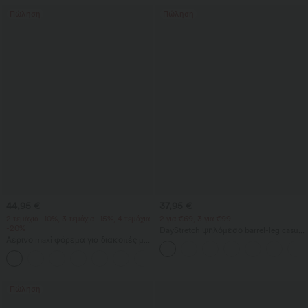
Πώληση
Πώληση
44,95 €
37,95 €
2 τεμάχια -10%, 3 τεμάχια -15%, 4 τεμάχια
2 για €69, 3 για €99
-20%
DayStretch ψηλόμεσο barrel-leg casual
Αέρινο maxi φόρεμα για διακοπές με
παντελόνι με τσέπες
στριφογυριστή λεπτομέρεια στην
+8
ανοιχτή πλάτη, σκίσιμο και τσέπες
Πώληση