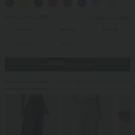
Επιλογή μεγέθους
(EU)
Πίνακας μεγεθών
XS
(
32/34
)
S
(
34/36
)
M
(
38/40
)
L
(
42/44
)
XL
(
46
)
+ ΠΡΟΣΘΗΚΗ ΣΤΟ ΚΑΛΑΘΙ
Περισσότερο να αγαπάς
2 Stück -10%, 3 Stück -15%, 4 Stück