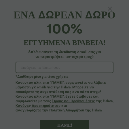
ΕΝΑ ΔΩΡΕΑΝ ΔΩΡΟ
SoftlyZero™ Αέρινο*
100%
Κολλητό midi καθημερινό φόρεμα με σούρα και
κορδόνια
ΕΓΓΥΗΜΕΝΑ ΒΡΑΒΕΙΑ!
4.5
(
297
)
42,95 €
2 Stück -10%, 3 Stück -15%, 4 Stück -20%
Απλά εισάγετε τη διεύθυνση email σας για
να περιστρέψετε τον τυχερό τροχό
*Διαθέσιμο μόνο για νέους χρήστες
Κάνοντας κλικ στο "ΠΑΜΕ!", συμφωνείτε να λάβετε
μάρκετινγκ emails για την Halara. Μπορείτε να
αποσύρετε τη συγκατάθεσή σας ανά πάσα στιγμή
Κάνοντας κλικ στο "ΠΑΜΕ!", έχετε διαβάσει και
συμφωνείτε με τους
Όρους και Προϋποθέσεις
της Halara,
Κανόνες Δραστηριότητας
και
αναγνωρίζετε την Πολιτική Απορρήτου
της Halara
ΠΑΜΕ!