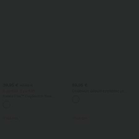
39,95 €
59,95 €
42,95 €
2 για €69, 3 για €99
Ολόσωμη φόρμα εργασίας με
βαρκωτή λαιμόκοψη, αμάνικη,
Halara Flex™ DayStretch flare
πλευρικό δέσιμο, δροσερή υφή και
παντελόνι εργασίας με μεσαία μέση
ριγέ μοτίβο (με τσέπες) - Easy Peezy
+12
και πλευρική τσέπη με φερμουάρ.
Edition
Πώληση
Πώληση