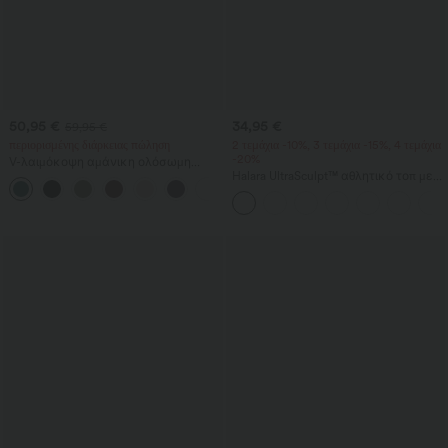
50,95 €
34,95 €
59,95 €
περιορισμένης διάρκειας πώληση
2 τεμάχια -10%, 3 τεμάχια -15%, 4 τεμάχια
-20%
V-λαιμόκοψη αμάνικη ολόσωμη
φόρμα με ρυτιδωμένες τσέπες —
Halara UltraSculpt™ αθλητικό τοπ με
+7
Πανεύκολο
στρογγυλή λαιμόκοψη και καμπύλο
τελείωμα