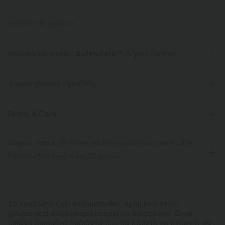
PRODUCT ID: 02687208
Μαλακό και κομψό, SoftlyZero™ Αέρινο ύφασμα
Νιώσε σαν να αιωρείσαι στον αέρα με το υπερ-απαλό ύφασμά μας
που είναι δροσερό στο άγγιγμα.
Χαρακτηριστικά Προϊόντος
τετραπλό ελαστικό
Ανεπιστρεπτί
Fabric & Care
Δροσερό στην αφή
Μαλακό και κομψό
Δωρεάν τυπική αποστολή για παραγγελίες άνω των
42,50 €
Εύκολη επιστροφή εντός 30 ημερών
Απομακρύνει την υγρασία
Το λογότυπο έχει ενσωματωθεί, ορισμένα στυλ/
χρωματικοί συνδυασμοί μπορεί να διαφέρουν. Είναι
πιθανό ορισμένα προϊόντα που θα λάβετε να έχουν ή να