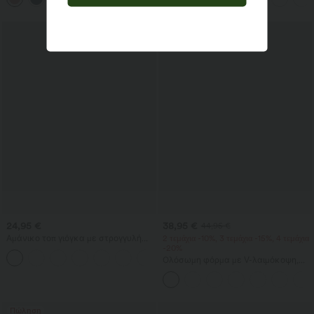
Πώληση
24,95 €
38,95 €
44,95 €
Αμάνικο τοπ γιόγκα με στρογγυλή
2 τεμάχια -10%, 3 τεμάχια -15%, 4 τεμάχια
λαιμόκοψη, ρυτιδώσεις και δροσερή
-20%
+16
αίσθηση - UPF50+
Ολόσωμη φόρμα με V-λαιμόκοψη,
κοντό μανίκι, πλαϊνές τσέπες,
φαρδιά πόδια και αέρινο κόψιμο από
βαφλ ύφασμα — καθημερινή
Πώληση