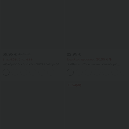
39,95 €
22,95 €
42,95 €
2 για €69, 3 για €99
Επιπλέον προσφορά 20,95 €
Ψηλόμεσο κωνικό παντελόνι γκολφ
SoftlyZero™ crossover κολάν με
σε κρεπ ύφασμα με τσέπες
τσέπες, μονόχρωμο
Πώληση