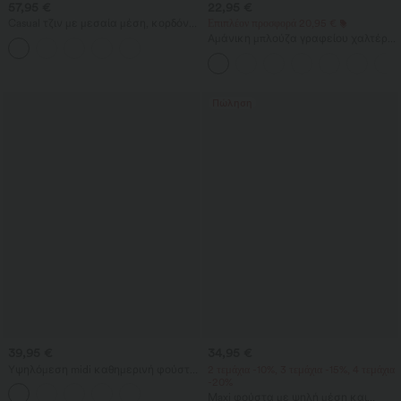
57,95 €
22,95 €
Casual τζιν με μεσαία μέση, κορδόνι
Επιπλέον προσφορά 20,95 €
στη μέση και τσέπες
Αμάνικη μπλούζα γραφείου χαλτέρ
με άνοιγμα σε σχήμα
κλειδαρότρυπας στην πλάτη και
καμπυλωτό τελείωμα
Πώληση
39,95 €
34,95 €
Υψηλόμεση midi καθημερινή φούστα
2 τεμάχια -10%, 3 τεμάχια -15%, 4 τεμάχια
2-σε-1 με σμίλευση στην κοιλιά,
-20%
σούρες και καμπυλωτό τελείωμα,
Maxi φούστα με ψηλή μέση και