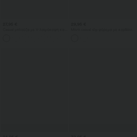
27,95 €
29,95 €
Casual μπλούζα με V-λαιμόκοψη και
Μίντι casual slip φόρεμα με κορδόνι
κοντά φουσκωτά μανίκια
και στρογγυλεμένο, σχιστό
τελείωμα
24,95 €
39,95 €