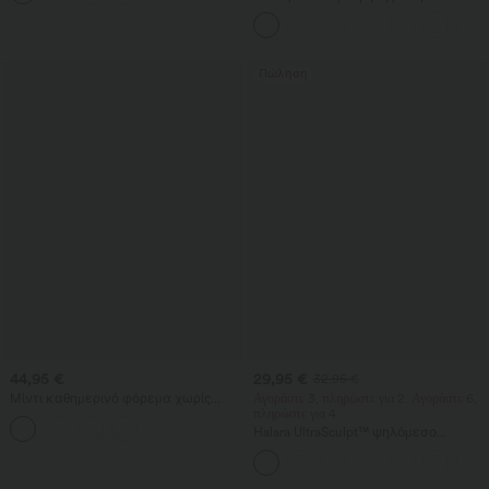
φλις/PU
κορδόνι στη μέση, λινή υφή,
καθημερινή
Πώληση
44,95 €
29,95 €
32,95 €
Μίντι καθημερινό φόρεμα χωρίς
Αγοράστε 3, πληρώστε για 2. Αγοράστε 6,
μανίκια με στρογγυλή λαιμόκοψη,
πληρώστε για 4
ενσωματωμένο σουτιέν και βολάν
Halara UltraSculpt™ ψηλόμεσο
στο τελείωμα
σμιλευτικό κολάν προπόνησης με
κοιλιακό έλεγχο και τσέπη