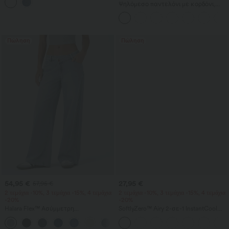
τσέπες
Ψηλόμεσο παντελόνι με κορδόνι,
τσέπες, φαρδιά χαλαρή γραμμή,
casual, με υφή σαν λινό
Πώληση
Πώληση
54,95 €
27,95 €
57,95 €
2 τεμάχια -10%, 3 τεμάχια -15%, 4 τεμάχια
2 τεμάχια -10%, 3 τεμάχια -15%, 4 τεμάχια
-20%
-20%
Halara Flex™ Ασύμμετρη
SoftlyZero™ Airy 2-σε-1 InstantCool
χαμηλοκάβαλη τζιν με φερμουάρ
σορτς γιόγκα, εξαιρετικά ψηλή μέση,
+5
στις τσέπες — χαλαρή, φαρδιά
7" με τσέπες