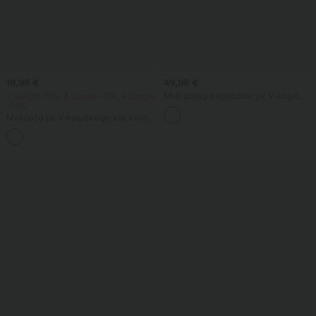
19,95 €
49,95 €
2 τεμάχια -10%, 3 τεμάχια -15%, 4 τεμάχια
Midi φόρεμα εργασίας με V-λαιμό,
-20%
χωρίς μανίκια, διπλής κατεύθυνσης
φερμουάρ και τσέπες
Μπλούζα με V-λαιμόκοψη και κοντό
μανίκι σε casual στιλ
+9