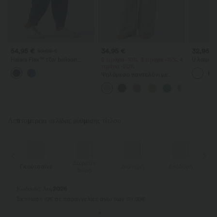
54,95 €
34,95 €
32,95 €
59,95 €
Halara Flex™ τζιν balloon
2 τεμάχια -10%, 3 τεμάχια -15%, 4
U λαιμό
joggers με μεσαία μέση σε
τεμάχια -20%
τελείωμα
casual στιλ και τσέπες
τοπ για 
Ψηλόμεσο παντελόνι με
κορδόνι, τσέπες, φαρδιά
χαλαρή γραμμή, casual, με
υφή σαν λινό
Λεπτομερεια σελίδας ρύθμισης τίτλου
Δωρεάν
νε
Διανομή
Απόδοση
Γκούτσαϊνε
δώρο
Δώρο έκπληξη
για παραγγελίες άνω των €199,00