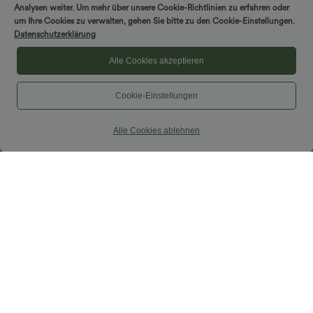
Analysen weiter. Um mehr über unsere Cookie-Richtlinien zu erfahren oder
um Ihre Cookies zu verwalten, gehen Sie bitte zu den Cookie-Einstellungen.
Datenschutzerklärung
Alle Cookies akzeptieren
49,95 €
29,95 €
Ολόσωμη casual φόρμα με boat neck,
Cami τοπ με ρυθμιζόμενες τιράντες,
Cookie-Einstellungen
κοντό μανίκι, ρυθμιζόμενο κορδόνι,
ρυτιδωτή 2-σε-1 σχεδίαση με
φαρδιά εφαρμογή και τσέπες — Easy
ενσωματωμένο σουτιέν, καθημερινό
Peezy Edition
Alle Cookies ablehnen