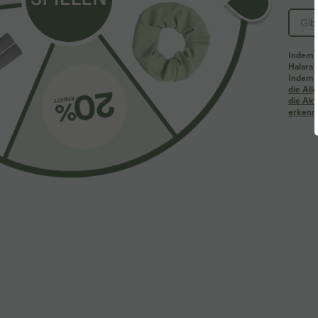
PRODUKT ID: 02884832
Indem d
Halara 
Passform & Features
Indem d
die Al
die Akt
erkenne
Seitentaschen
Rundhalsausschnitt
überziehe
Stoff & Pflege
Materialien
60 % Viskose und 40 % Polyester
Pflege
Maschinenwäsche kalt