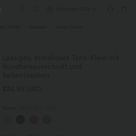
Deutschland
(
USD
)
ts | Bikers
Oberteile
Jeans | Denim
Leggings
Plus-Size
Lässiges, ärmelloses Tank-Kleid mit
Rundhalsausschnitt und
Seitentaschen
$36.95 USD
Farbe
Misty Rain Grey