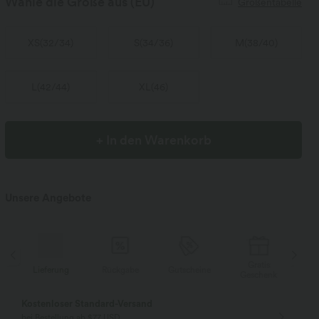
Wähle die Größe aus
(EU)
Größentabelle
XS
(
32/34
)
S
(
34/36
)
M
(
38/40
)
L
(
42/44
)
XL
(
46
)
+ In den Warenkorb
Unsere Angebote
Gratis
Lieferung
Rückgabe
Gutscheine
Li
Geschenk
Kostenloser Standard-Versand
bei Bestellung ab $77 USD