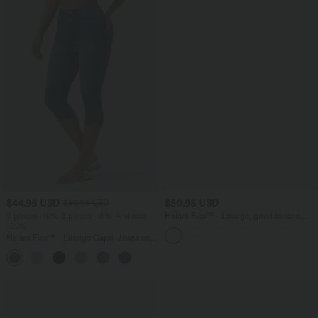
$44.95 USD
$50.95 USD
$50.95 USD
2 pieces -10%, 3 pieces -15%, 4 pieces
Halara Flex™ - Lässige, gewaschene
-20%
Bermuda-Shorts aus elastischem Strick-
Denim mit hohem Bund, mehreren
Halara Flex™ - Lässige Capri-Jeans mit
Taschen und Rollsaum
hohem Bund, mehreren Taschen und
geschlitztem Saum - slim