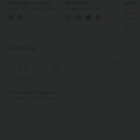
$61.95 USD
$31.95 USD
$39.95
$67.95 USD
Halara Flex™ - Lässige Ballon-
Lässiges Oberteil mit
2 pieces 
Joggers aus Denim mit
Rundhalsausschnitt und
pieces -
mittelhohem Bund und
Fledermausärmeln
Lässige H
mehreren Taschen
hoher Tai
Seite und
Our Offerings
Delivery
Return
Vouchers
Free gift
Free standard shipping
on orders of $77 USD or more
PRODUCT ID: 02936723