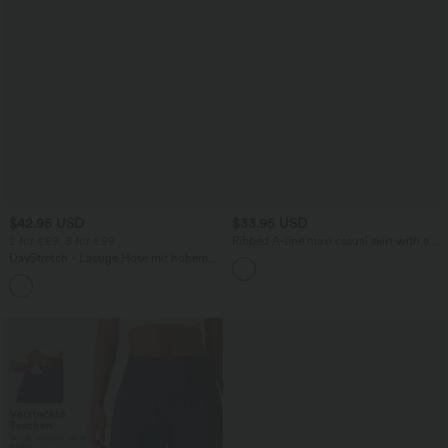
$42.95 USD
$33.95 USD
2 for €69, 3 for €99
Ribbed A-line maxi casual skirt with a
high waistband and a slit at the hem.
DayStretch - Lässige Hose mit hohem
Bund, Seitentaschen und Barrel-Leg
+5