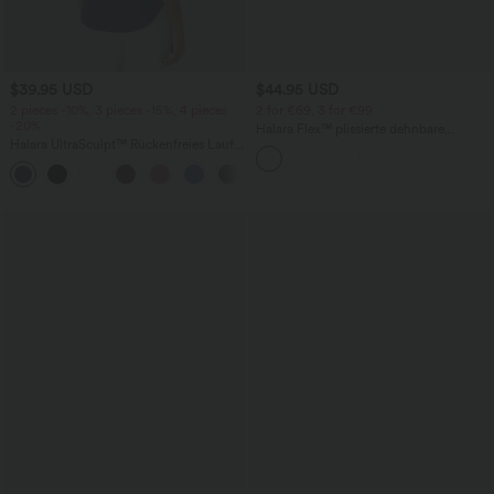
$39.95 USD
$44.95 USD
2 pieces -10%, 3 pieces -15%, 4 pieces
2 for €69, 3 for €99
-20%
Halara Flex™ plissierte dehnbare
Halara UltraSculpt™ Rückenfreies Lauf-
Stoffhose mit hohem Bund,
Tanktop mit U-Ausschnitt und
Seitentaschen und geradem Bein
+11
überkreuztem, abgerundetem Saum