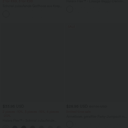
2 for €69, 3 for €99
Halara Flex™ - Lässige Baggy-Denim-
Shorts mit hohem Crossover-Bund und
Schmal zulaufende Golfhose aus Krepp
mehreren Taschen
mit hohem Bund und Seitentaschen
SALE
$33.95 USD
$28.95 USD
$67.95 USD
2 pieces -10%, 3 pieces -15%, 4 pieces
limited time sale
-20%
Ärmelloser, geraffter Party-Jumpsuit mit
Halara Flex™ - Schmal zulaufende
V-Ausschnitt, Seitentaschen und
Bürohose mit hohem Bund,
unsichtbarem Reißverschluss - pipi-