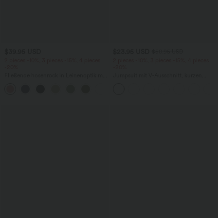
$39.95 USD
$23.95 USD
$50.95 USD
2 pieces -10%, 3 pieces -15%, 4 pieces
2 pieces -10%, 3 pieces -15%, 4 pieces
-20%
-20%
Fließende hosenrock in Leinenoptik mit
Jumpsuit mit V-Ausschnitt, kurzen
mittelhohem Bund, Seitentaschen und
Ärmeln, plissierten Seitentaschen und
+1
weitem Bein
weitem Bein, fließendem Waffelmuster