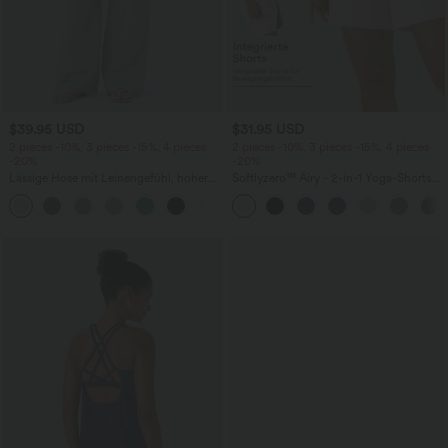
$39.95 USD
$31.95 USD
2 pieces -10%, 3 pieces -15%, 4 pieces
2 pieces -10%, 3 pieces -15%, 4 pieces
-20%
-20%
Lässige Hose mit Leinengefühl, hoher
Softlyzero™ Airy - 2-in-1 Yoga-Shorts
Taille, Kordelzug an der Seite und
mit superhohem Bund, mehreren
+15
weitem Bein
Taschen und InstantCool - 17,78 cm