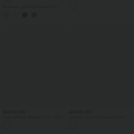
-20%
Seitentaschen - schnelltrocknend, Easy
Peezy Edition
Ärmelloses, gerafftes Midikleid mit
eckigem Ausschnitt, integriertem BH
und überkreuztem Rückendesign
$42.95 USD
$36.95 USD
Hoch taillierter, fließender 2-in-1-Midi-
Lässiges, ärmelloses Tank-Kleid mit
Tanzrock mit Seitentasche
Rundhalsausschnitt und Seitentaschen