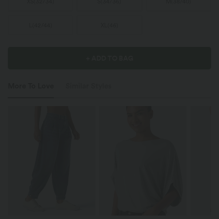
XS
(
32/34
)
S
(
34/36
)
M
(
38/40
)
L
(
42/44
)
XL
(
46
)
+ ADD TO BAG
More To Love
Similar Styles