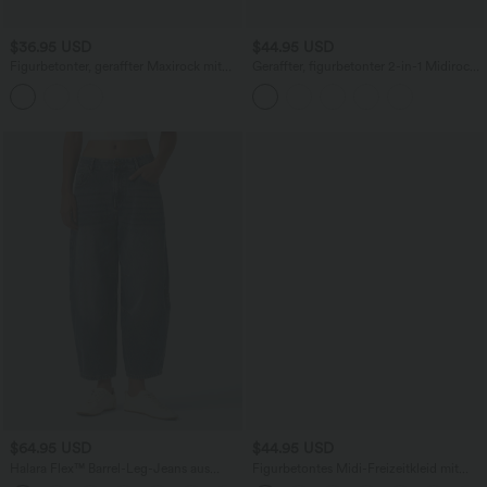
$36.95 USD
$44.95 USD
Figurbetonter, geraffter Maxirock mit
Geraffter, figurbetonter 2-in-1 Midirock
mittelhohem Bund, Streifen,
aus Kunstleder mit hohem Bund und
Blumenmuster und Bindeband vorne
abgerundetem Saum
$64.95 USD
$44.95 USD
Halara Flex™ Barrel-Leg-Jeans aus
Figurbetontes Midi-Freizeitkleid mit
elastischem Strick-Denim mit niedrigem
Schlitz, rückenfreiem Korsett mit