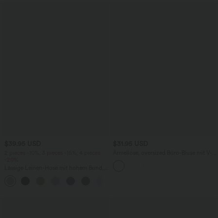
$39.95 USD
$31.95 USD
2 pieces -10%, 3 pieces -15%, 4 pieces
Ärmellose, oversized Büro-Bluse mit V-
-20%
Ausschnitt - knitterfrei
Lässige Leinen-Hose mit hohem Bund,
Kordelzug, weitem Bein und Taschen
+5