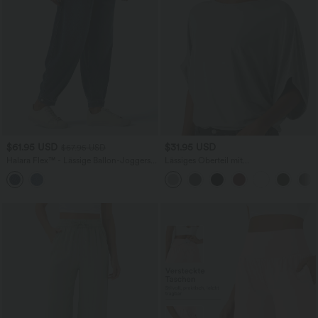
$61.95 USD
$31.95 USD
$67.95 USD
Halara Flex™ - Lässige Ballon-Joggers
Lässiges Oberteil mit
aus Denim mit mittelhohem Bund und
Rundhalsausschnitt und
mehreren Taschen
Fledermausärmeln