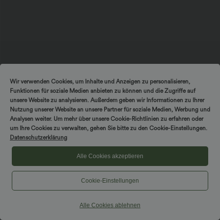
Wir verwenden Cookies, um Inhalte und Anzeigen zu personalisieren,
$56.95 USD
Funktionen für soziale Medien anbieten zu können und die Zugriffe auf
Halara Flex™ Mid Low Rise Knopf
unsere Website zu analysieren. Außerdem geben wir Informationen zu Ihrer
Reißverschluss Mehrere Taschen
Nutzung unserer Website an unsere Partner für soziale Medien, Werbung und
Dehnbarer Strick Lässige Röhrenjeans
Analysen weiter. Um mehr über unsere Cookie-Richtlinien zu erfahren oder
um Ihre Cookies zu verwalten, gehen Sie bitte zu den Cookie-Einstellungen.
Datenschutzerklärung
Trousers & Joggers
Alle Cookies akzeptieren
Dresses
Shorts & Bikers
Cookie-Einstellungen
Denim
Alle Cookies ablehnen
Leggings