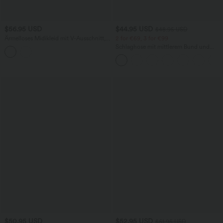
$56.95 USD
$44.95 USD
$48.95 USD
Ärmelloses Midikleid mit V-Ausschnitt,
2 for €69, 3 for €99
Seitentaschen und Reißverschluss
Schlaghose mit mittlerem Bund und
seitlichen Reißverschlusstaschen
$50.95 USD
$52.95 USD
$61.95 USD