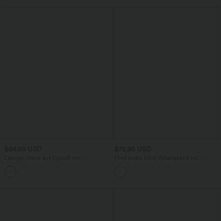
$64.95 USD
$72.95 USD
Lässige Jeans aus Lyocell mit
Fließendes Midi-Arbeitskleid mit
mittelhohem Bund, mehreren Taschen
Seitentaschen, Fledermausärmeln und
und Kordelzug
Bauchkontrolle