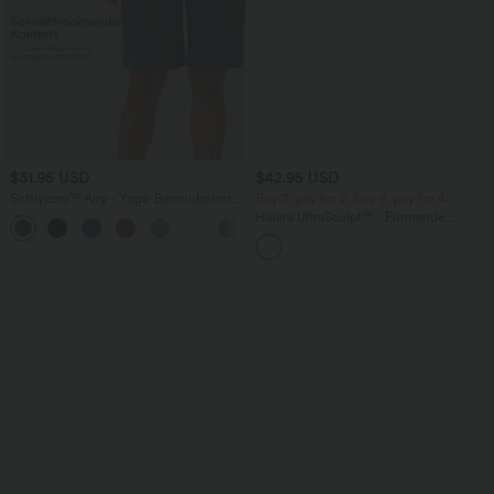
$31.95 USD
$42.95 USD
Softlyzero™ Airy - Yoga-Bermudashorts
Buy 3, pay for 2; buy 6, pay for 4
mit hohem Bund, mehreren Taschen
Halara UltraSculpt™ - Formende
+16
und InstantCool
Workout-Leggings mit hohem Bund,
Seitentaschen, Booty-Scrunch und
Bauchkontrolle