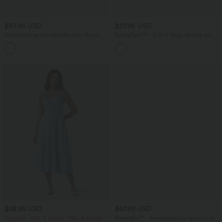
$53.95 USD
$27.95 USD
Arbeits-Hose mit mittelhohem Bund,
SoftlyZero™ - 2-in-1 Yoga-Shorts mit
Seitentaschen und Barrel-Leg
hohem Crossover-Bund, mehreren
+3
Taschen und Ösen - schnelltrocknend,
7,6 cm
$48.95 USD
$67.95 USD
2 pieces -10%, 3 pieces -15%, 4 pieces
Breezeful™ - Ärmelloser Jumpsuit mit