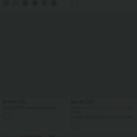
Bund, Knopf, Reißverschluss und
quadratischem Ausschnitt und Rüschen
mehreren Taschen
$36.95 USD
$42.95 USD
Halara Flex™ Arbeitsleggings aus
2 pieces -10%, 3 pieces -15%, 4 pieces
elastischem Strick-Denim mit hohem
-20%
+1
Bund und mehreren Taschen
Lässiger, fließender Maxirock mit hohem
Bund und Raffung