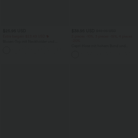
$25.95 USD
$38.95 USD
$42.95 USD
Extra bargain $23.49 USD
2 pieces -10%, 3 pieces -15%, 4 pieces
-20%
Blusen-Top mit Neckholder und
Schlüssellochausschnitt, plissiert,
Capri-Hose mit hohem Bund und
+3
ärmellos, abgerundeter Saum
Seitentaschen - leinenähnliches Material