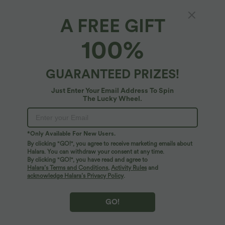
A FREE GIFT
Lauf-Sport-Top mit Rundhalsausschnitt,
100%
kurzen Ärmeln und Kontrast-Mesh
$22.95 USD
GUARANTEED PRIZES!
Just Enter Your Email Address To Spin
The Lucky Wheel.
*Only Available For New Users.
By clicking "GO!", you agree to receive marketing emails about
Halara. You can withdraw your consent at any time.
By clicking "GO!", you have read and agree to
Halara’s Terms and Conditions
,
Activity Rules
and
acknowledge Halara’s Privacy Policy
.
GO!