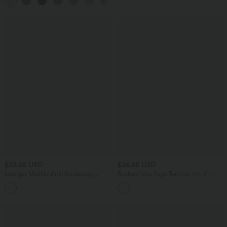
+8
Seitentaschen und Waffelstoff
praktisch
$33.95 USD
$36.95 USD
Lässiges Midikleid mit Kordelzug,
Rückenfreies Yoga-Tanktop mit U-
Schlitz und geschwungenem Saum
Ausschnitt, überkreuzten Trägern und
abgerundetem Saum