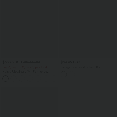
$33.95 USD
$64.95 USD
$36.95 USD
Buy 3, pay for 2; buy 6, pay for 4
Lässige Jeans mit hohem Bund
mehreren Taschen und weitem Bein
Halara UltraSculpt™ - Formende
Workout-Leggings mit hohem Bund,
+17
Seitentaschen und Bauchkontrolle