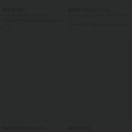
$25.95 USD
$61.95 USD
$64.95 USD
Extra bargain $23.49 USD
2 pieces -10%, 3 pieces -15%, 4 pieces
-20%
Softlyzero™ Plush Crossover Leggings
mit Taschen
Halara Flex™ Baggy Jeans Low Rise mit
+16
Knopf und Reißverschluss, mehreren
Taschen, weitem Bein
$44.95 USD
$44.95 USD
$48.95 USD