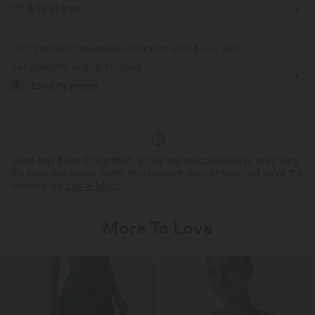
Fit & Features
For: running and casual activities
Round Neck
Free standard shipping on orders over
$77.37 USD
Easy returns within 30 days
Crossover
Cut-out
Breathable Mesh
Pull-on
Easy Payment
Short Sleeve
Two-Way Stretch
Logo has been integrated, some styles/colourways may vary.
It's possible some items you receive may or may not have the
brand logo.
Learn More
More To Love