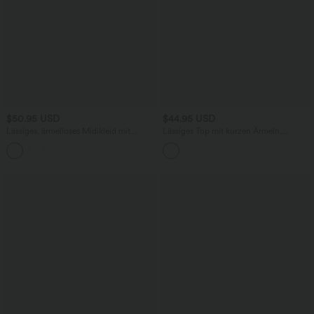
$50.95 USD
$44.95 USD
Lässiges, ärmelloses Midikleid mit
Lässiges Top mit kurzen Ärmeln,
Rundhalsausschnitt, integriertem BH
integriertem BH, One-Shoulder-Design,
und Rüschensaum
Polka-Dots und abgerundetem Saum