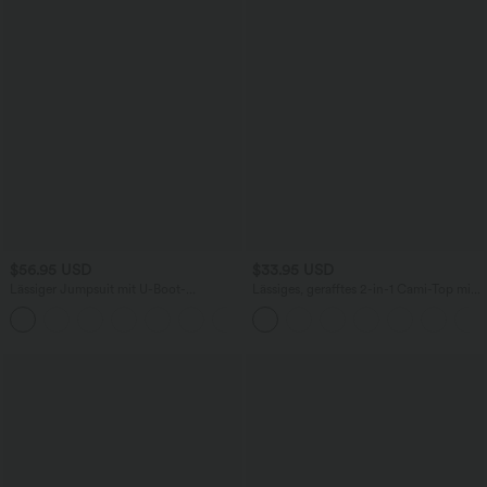
$56.95 USD
$33.95 USD
Lässiger Jumpsuit mit U-Boot-
Lässiges, gerafftes 2-in-1 Cami-Top mit
Ausschnitt, Seitentaschen, kurzen
verstellbaren Trägern und integriertem
Ärmeln und Kordelzug - Easy Peezy
BH
Edition