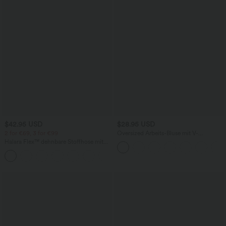
$42.95 USD
$28.95 USD
2 for €69, 3 for €99
Oversized Arbeits-Bluse mit V-
Ausschnitt und kurzen Ärmeln -
Halara Flex™ dehnbare Stoffhose mit
knitterfrei
hohem Bund, Waffelmuster,
+20
Seitentaschen und weitem Bein