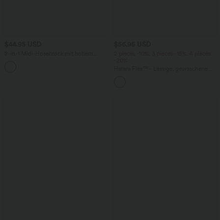
$44.95 USD
$56.95 USD
2-in-1 Midi-Hosenrock mit hohem
2 pieces -10%, 3 pieces -15%, 4 pieces
Bund, Seitentaschen, Kordelzug und
-20%
+15
kontrastierendem Netz
Halara Flex™ - Lässige, gewaschene
Baggy-Jeans aus drapiertem Lyocell mit
mittelhohem Bund, mehreren Taschen
und weitem Bein