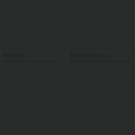
$31.95 USD
$23.95 USD
$27.95 USD
Lässige Bluse mit V-Ausschnitt und
Yoga-Tanktop mit Rundhalsausschnitt,
kurzen Puffärmeln
Rüschen und InstantCool
SALE