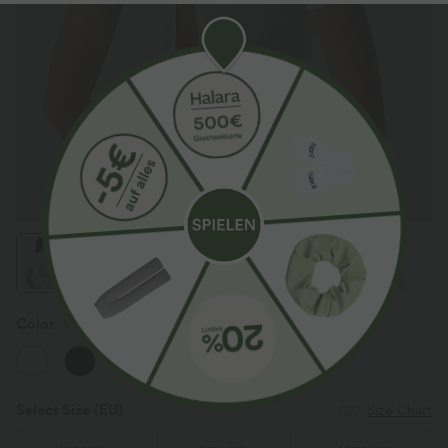
Color
White
Select Size
(EU)
Size Chart