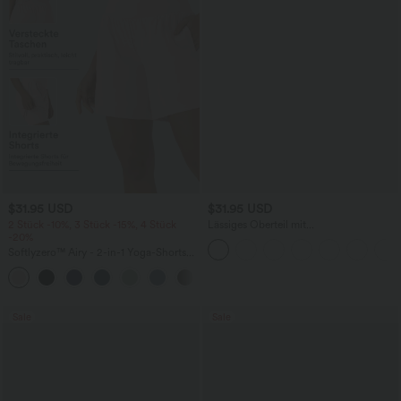
$31.95 USD
$31.95 USD
2 Stück -10%, 3 Stück -15%, 4 Stück
Lässiges Oberteil mit
-20%
Rundhalsausschnitt und
Fledermausärmeln
Softlyzero™ Airy - 2-in-1 Yoga-Shorts
mit superhohem Bund, mehreren
+23
Taschen und InstantCool - 17,78 cm
Sale
Sale