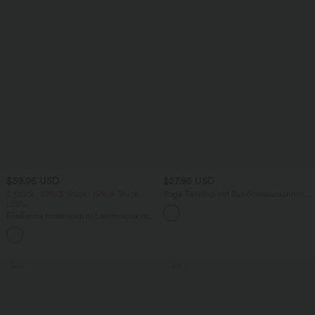
$39.95 USD
$27.95 USD
2 Stück -10%, 3 Stück -15%, 4 Stück
Yoga-Tanktop mit Rundhalsausschnitt,
-20%
Rüschen und InstantCool
Fließende hosenrock in Leinenoptik mit
mittelhohem Bund, Seitentaschen und
+1
weitem Bein
Sale
Sale