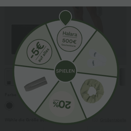
Farbe
Midnight Spark
Wähle die Größe aus
(EU)
Größentabelle