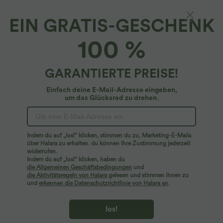
EIN GRATIS-GESCHENK
Figurbetontes, gerafftes Party-Minikleid mit
100 %
Rundhalsausschnitt, langen Ärmeln und
Glanz-Effekt
$39.95 USD
GARANTIERTE PREISE!
Einfach deine E-Mail-Adresse eingeben,
um das Glücksrad zu drehen.
Indem du auf „los!“ klicken, stimmen du zu, Marketing-E-Mails
über Halara zu erhalten. du können Ihre Zustimmung jederzeit
widerrufen.
Indem du auf „los!“ klicken, haben du
die Allgemeinen Geschäftsbedingungen
und
die Aktivitätsregeln von Halara
gelesen und stimmen ihnen zu
und
erkennen die Datenschutzrichtlinie von Halara an
.
los!