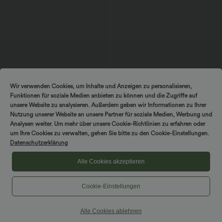
$25.95 USD
$52.95 USD
$61.95 USD
Wir verwenden Cookies, um Inhalte und Anzeigen zu personalisieren,
Extra Schnäppchen $23.49 USD
limited time sale
Funktionen für soziale Medien anbieten zu können und die Zugriffe auf
Softlyzero™ Plush Crossover Leggings
Lässiger, rückenfreier Jumpsuit mit
mit Taschen
Seitentaschen
unsere Website zu analysieren. Außerdem geben wir Informationen zu Ihrer
+16
Nutzung unserer Website an unsere Partner für soziale Medien, Werbung und
Analysen weiter. Um mehr über unsere Cookie-Richtlinien zu erfahren oder
um Ihre Cookies zu verwalten, gehen Sie bitte zu den Cookie-Einstellungen.
Sale
Sale
Datenschutzerklärung
Alle Cookies akzeptieren
Cookie-Einstellungen
Alle Cookies ablehnen