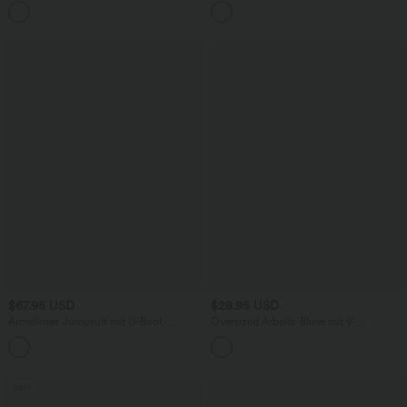
mehreren Taschen
$67.95 USD
$28.95 USD
Ärmelloser Jumpsuit mit U-Boot-
Oversized Arbeits-Bluse mit V-
Ausschnitt, Seitentaschen, seitlichen
Ausschnitt und kurzen Ärmeln -
+8
Bindebändern, Streifen und InstantCool
knitterfrei
- Easy Peezy Edition
Sale