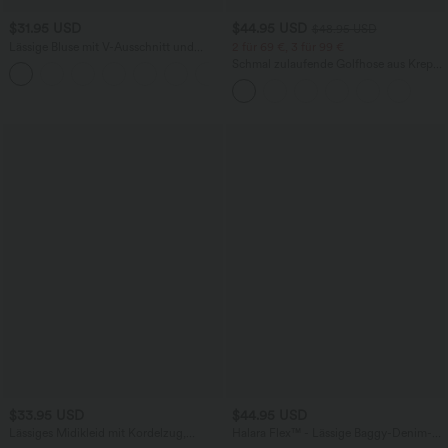
$31.95 USD
$44.95 USD
$48.95 USD
Lässige Bluse mit V-Ausschnitt und
2 für 69 €, 3 für 99 €
kurzen Puffärmeln
Schmal zulaufende Golfhose aus Krepp
mit hohem Bund und Seitentaschen
$33.95 USD
$44.95 USD
Lässiges Midikleid mit Kordelzug,
Halara Flex™ - Lässige Baggy-Denim-
Schlitz und geschwungenem Saum
Shorts mit hohem Crossover-Bund und