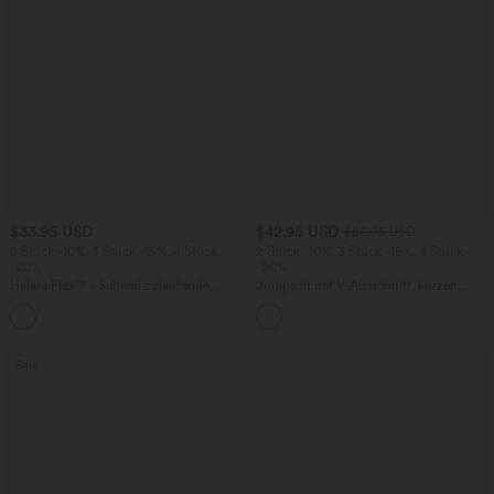
$33.95 USD
$42.95 USD
$50.95 USD
2 Stück -10%, 3 Stück -15%, 4 Stück
2 Stück -10%, 3 Stück -15%, 4 Stück
-20%
-20%
Halara Flex™ - Schmal zulaufende
Jumpsuit mit V-Ausschnitt, kurzen
Bürohose mit hohem Bund,
Ärmeln, plissierten Seitentaschen und
+8
Seitentaschen und Waffelstoff
weitem Bein, fließendem Waffelmuster
Sale