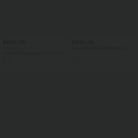
$42.95 USD
$36.95 USD
2 für 69 €, 3 für 99 €
Rückenfreies Yoga-Tanktop mit U-
Ausschnitt, überkreuzten Trägern und
Halara Flex™ dehnbare Stoffhose mit
abgerundetem Saum
hohem Bund, Waffelmuster,
+20
Seitentaschen und weitem Bein
Sale