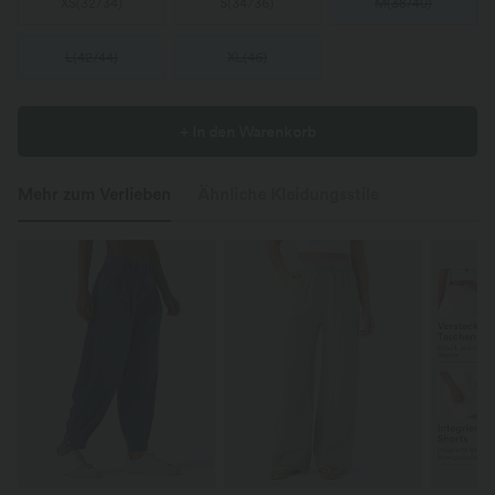
XS
(
32/34
)
S
(
34/36
)
M
(
38/40
)
L
(
42/44
)
XL
(
46
)
+ In den Warenkorb
Mehr zum Verlieben
Ähnliche Kleidungsstile