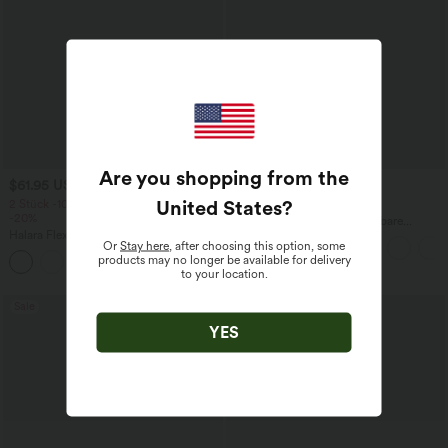
Are you shopping from the
$61.95 USD
$44.95 USD
$64.95 USD
United States
?
2 Stück -10%, 3 Stück -15%, 4 Stück
2 für 69 €, 3 für 99 €
-20%
Halara Flex™ plissierte dehnbare
Halara Flex™ Baggy Jeans Low Rise mit
Stoffhose mit hohem Bund,
Or
Stay here
, after choosing this option, some
Knopf und Reißverschluss, mehreren
Seitentaschen und geradem Bein
products may no longer be available for delivery
+5
Taschen, weitem Bein
to your location.
Sale
YES