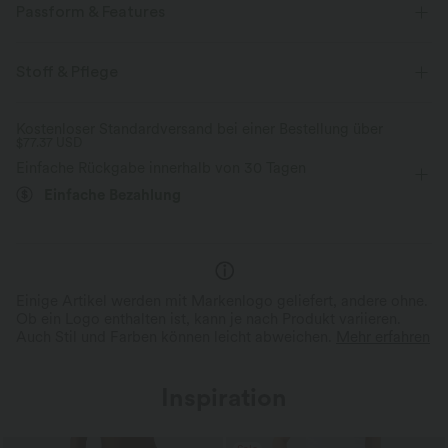
Passform & Features
Rundhalsausschnitt
Plissiert
überziehen
Stoff & Pflege
Party & Hochzeit
Mini
langärmlig
Kostenloser Standardversand bei einer Bestellung über
$77.37 USD
Zwei-Wege-Stretch
Figurbetont
Einfache Rückgabe innerhalb von 30 Tagen
Einfache Bezahlung
Einige Artikel werden mit Markenlogo geliefert, andere ohne.
Ob ein Logo enthalten ist, kann je nach Produkt variieren.
Auch Stil und Farben können leicht abweichen.
Mehr erfahren
Inspiration