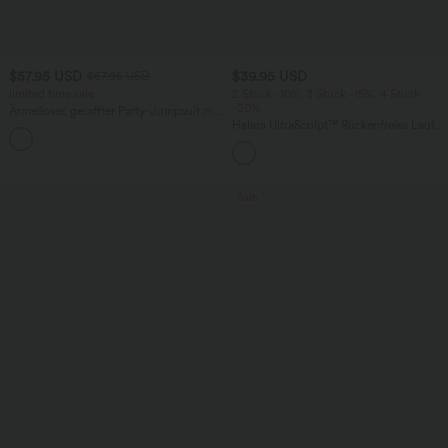
$57.95 USD
$39.95 USD
$67.95 USD
limited time sale
2 Stück -10%, 3 Stück -15%, 4 Stück
-20%
Ärmelloser, geraffter Party-Jumpsuit mit
V-Ausschnitt, Seitentaschen und
Halara UltraSculpt™ Rückenfreies Lauf-
+7
unsichtbarem Reißverschluss - pipi-
Tanktop mit U-Ausschnitt und
praktisch
überkreuztem, abgerundetem Saum
Sale