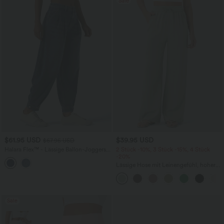
Sale
$61.95 USD
$39.95 USD
$67.95 USD
Halara Flex™ - Lässige Ballon-Joggers
2 Stück -10%, 3 Stück -15%, 4 Stück
aus Denim mit mittelhohem Bund und
-20%
mehreren Taschen
Lässige Hose mit Leinengefühl, hoher
Taille, Kordelzug an der Seite und
weitem Bein
Sale