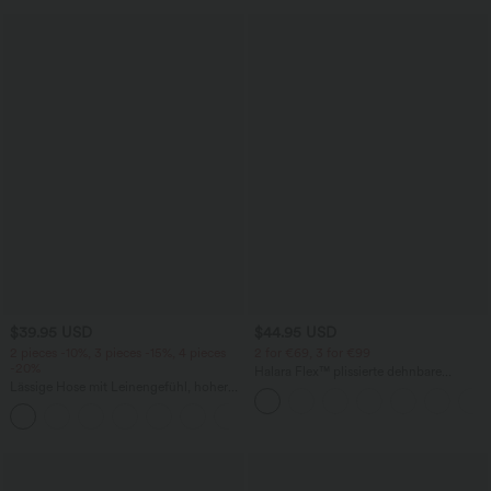
$39.95 USD
$44.95 USD
2 pieces -10%, 3 pieces -15%, 4 pieces
2 for €69, 3 for €99
-20%
Halara Flex™ plissierte dehnbare
Lässige Hose mit Leinengefühl, hoher
Stoffhose mit hohem Bund,
Taille, Kordelzug an der Seite und
Seitentaschen und geradem Bein
+15
weitem Bein