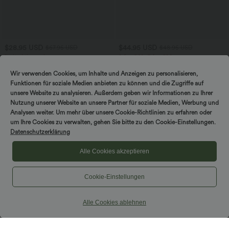
$28.95 USD
$44.95 USD
$67.95 USD
$48.95 USD
limited time sale
2 for €69, 3 for €99
Ärmelloser, geraffter Party-Jumpsuit mit
Schlaghose mit mittlerem Bund und
V-Ausschnitt, Seitentaschen und
seitlichen Reißverschlusstaschen
Wir verwenden Cookies, um Inhalte und Anzeigen zu personalisieren,
+7
unsichtbarem Reißverschluss - pipi-
Funktionen für soziale Medien anbieten zu können und die Zugriffe auf
praktisch
unsere Website zu analysieren. Außerdem geben wir Informationen zu Ihrer
Nutzung unserer Website an unsere Partner für soziale Medien, Werbung und
Analysen weiter. Um mehr über unsere Cookie-Richtlinien zu erfahren oder
um Ihre Cookies zu verwalten, gehen Sie bitte zu den Cookie-Einstellungen.
Datenschutzerklärung
Alle Cookies akzeptieren
Cookie-Einstellungen
Alle Cookies ablehnen