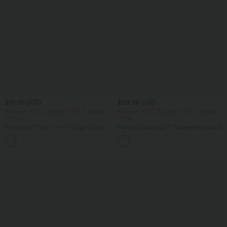
$31.95 USD
$39.95 USD
2 pieces -10%, 3 pieces -15%, 4 pieces
2 pieces -10%, 3 pieces -15%, 4 pieces
-20%
-20%
Softlyzero™ Airy - 2-in-1 Yoga-Shorts
Halara UltraSculpt™ Rückenfreies Lauf-
mit superhohem Bund, mehreren
Tanktop mit U-Ausschnitt und
+23
Taschen und InstantCool - 17,78 cm
überkreuztem, abgerundetem Saum