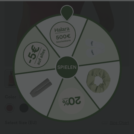
Color
Scarlet Sage
Select Size
(EU)
Size Chart