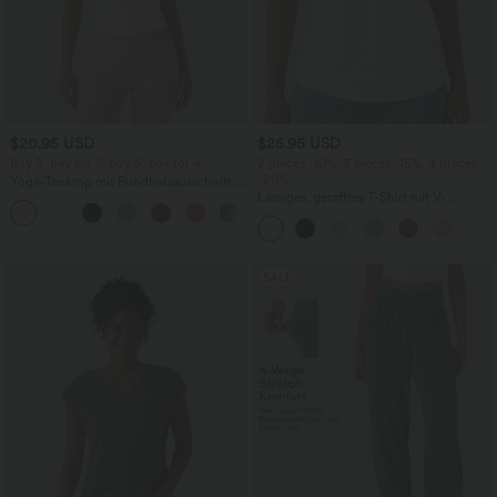
$20.95 USD
$25.95 USD
Buy 3, pay for 2; buy 6, pay for 4
2 pieces -10%, 3 pieces -15%, 4 pieces
-20%
Yoga-Tanktop mit Rundhalsausschnitt,
Racerback und Rüschen
Lässiges, gerafftes T-Shirt mit V-
+2
Ausschnitt und kurzen Ärmeln
SALE