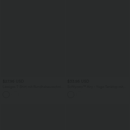
$27.95 USD
$33.95 USD
Lässiges T-Shirt mit Rundhalsausschnitt
Softlyzero™ Airy - Yoga-Tanktop mit
und kurzen Flügelärmeln
Racerback, Seitentaschen, integriertem
BH und InstantCool - UPF50+