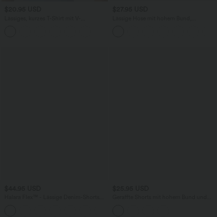
$20.95 USD
$27.95 USD
Lässiges, kurzes T-Shirt mit V-
Lässige Hose mit hohem Bund,
Ausschnitt und kurzen Ärmeln
Seitentaschen, Bauchkontrolle und
abgerundetem Saum
$44.95 USD
$25.95 USD
Halara Flex™ - Lässige Denim-Shorts
Geraffte Shorts mit hohem Bund und
mit hohem Crossover-Bund, mehreren
integrierter Unterwäsche - 6,4 cm
Taschen und Bauchkontrolle