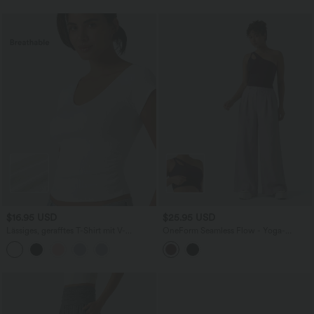
$16.95 USD
$25.95 USD
Lässiges, gerafftes T-Shirt mit V-
OneForm Seamless Flow - Yoga-
Ausschnitt und kurzen Ärmeln
Tanktop mit integriertem BH und One-
Shoulder-BH