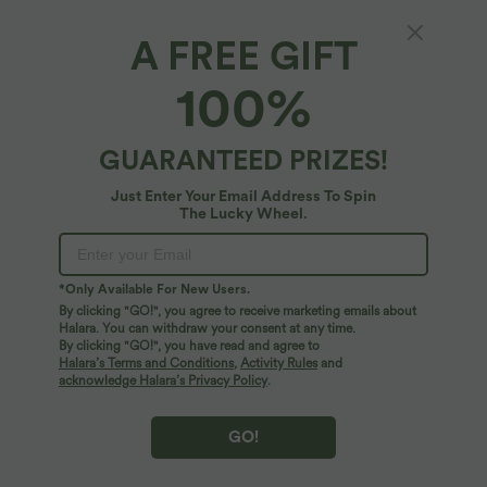
A FREE GIFT
Lässiges, gekürztes T-Shirt mit
100%
Rundhalsausschnitt und kurzen Flügelärmeln
$19.95 USD
$20.95 USD
GUARANTEED PRIZES!
Just Enter Your Email Address To Spin
The Lucky Wheel.
*Only Available For New Users.
By clicking "GO!", you agree to receive marketing emails about
Halara. You can withdraw your consent at any time.
By clicking "GO!", you have read and agree to
Halara’s Terms and Conditions
,
Activity Rules
and
acknowledge Halara’s Privacy Policy
.
GO!