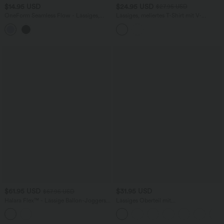
$14.95 USD
$24.95 USD
$27.95 USD
OneForm Seamless Flow - Lässiges,
Lässiges, meliertes T-Shirt mit V-
verkürztes T-Shirt mit
Ausschnitt und kurzen Ärmeln
Rundhalsausschnitt
$61.95 USD
$31.95 USD
$67.95 USD
Halara Flex™ - Lässige Ballon-Joggers
Lässiges Oberteil mit
aus Denim mit mittelhohem Bund und
Rundhalsausschnitt und
mehreren Taschen
Fledermausärmeln