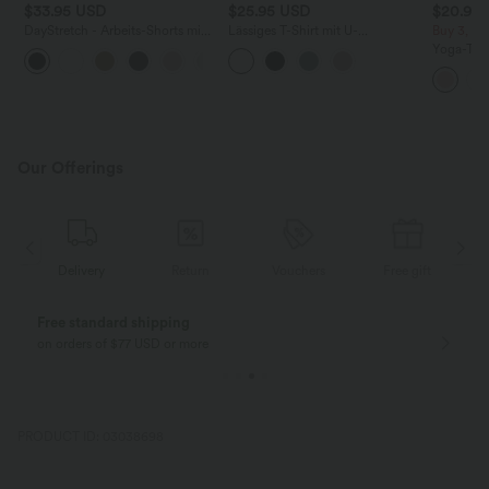
$33.95 USD
$25.95 USD
$20.95
DayStretch - Arbeits-Shorts mit
Lässiges T-Shirt mit U-
Buy 3, pay
hohem Bund, Seitentaschen und
Ausschnitt und kurzen Ärmeln
Yoga-Tan
+11
weitem Bein
Rundhalsa
und Rüsc
Our Offerings
Delivery
Return
Vouchers
Free gift
Free standard shipping
on orders of $77 USD or more
PRODUCT ID: 03038698