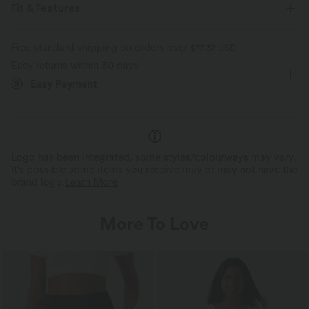
Fit & Features
For: casual activities
Form-Fitting
Round Neck
Free standard shipping on orders over
$77.37 USD
Easy returns within 30 days
Pull-on
Cropped
Short Sleeve
Medium Stretch
Easy Payment
Four-Way Stretch
Logo has been integrated, some styles/colourways may vary.
It's possible some items you receive may or may not have the
brand logo.
Learn More
More To Love