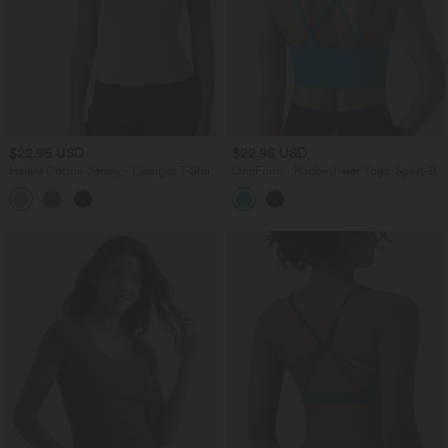
$22.95 USD
$22.95 USD
Halara Cotton Jersey - Lässiges T-Shirt
OneForm - Rückenfreier Yoga-Sport-BH
aus Baumwolle mit Rundhalsausschnitt
mit V-Ausschnitt, geringem Support,
und kurzen Ärmeln
überkreuztem Rückendesign und
nahtlosem Flow