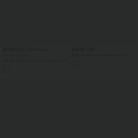
$27.95 USD
$36.95 USD
$39.95 USD
limited time sale
Rückenfreies Yoga-Tanktop mit U-
Ausschnitt, überkreuzten Trägern und
Lässige Jogginghose in Leinenoptik mit
abgerundetem Saum
hohem Bund, Seitentaschen, Kordelzug
und weitem Bein