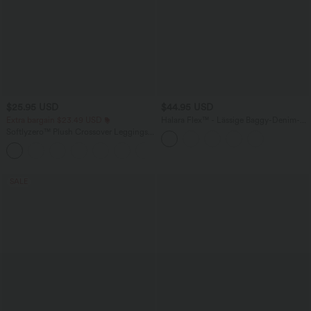
$25.95 USD
$44.95 USD
Extra bargain $23.49 USD
Halara Flex™ - Lässige Baggy-Denim-
Shorts mit hohem Crossover-Bund und
Softlyzero™ Plush Crossover Leggings
mehreren Taschen
mit Taschen
+16
SALE