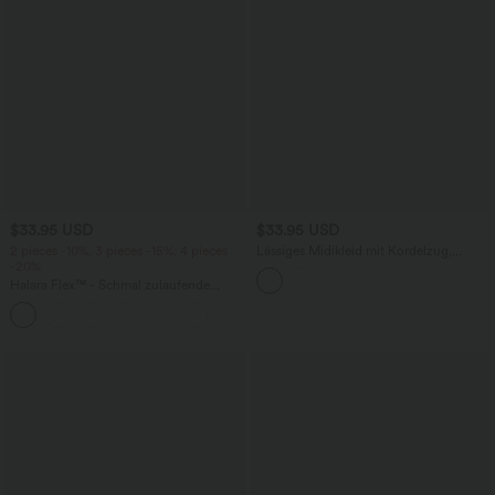
$33.95 USD
$33.95 USD
2 pieces -10%, 3 pieces -15%, 4 pieces
Lässiges Midikleid mit Kordelzug,
-20%
Schlitz und geschwungenem Saum
Halara Flex™ - Schmal zulaufende
Bürohose mit hohem Bund,
+8
Seitentaschen und Waffelstoff