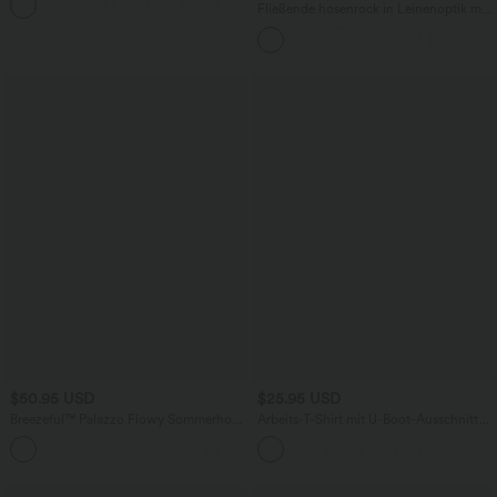
+1
Fließende hosenrock in Leinenoptik mit
mittelhohem Bund, Seitentaschen und
weitem Bein
$50.95 USD
$25.95 USD
Breezeful™ Palazzo Flowy Sommerhose
Arbeits-T-Shirt mit U-Boot-Ausschnitt
mit hohem Bund, Schlitz, weitem Bein
und halblangen Ärmeln
und Rückenbundtasche,schnell
trocknend