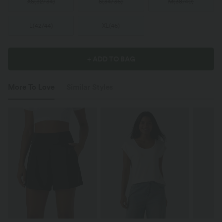
XS
(
32/34
)
S
(
34/36
)
M
(
38/40
)
L
(
42/44
)
XL
(
46
)
+ ADD TO BAG
More To Love
Similar Styles