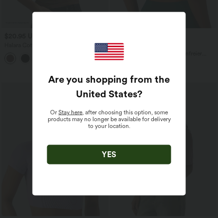
$20.95 USD
$31.95 USD
Halara Cotton Jersey - Lässiges T-Shirt
Extra bargain $27.97 USD
aus Baumwolle mit Rundhalsausschnitt
Halara UltraSculpt™ - Rückenfreier
und kurzen Ärmeln
Yoga-Sport-BH mit leichtem Support
und überkreuzten Trägern
Are you shopping from the
United States
?
Or
Stay here
, after choosing this option, some
products may no longer be available for delivery
to your location.
YES