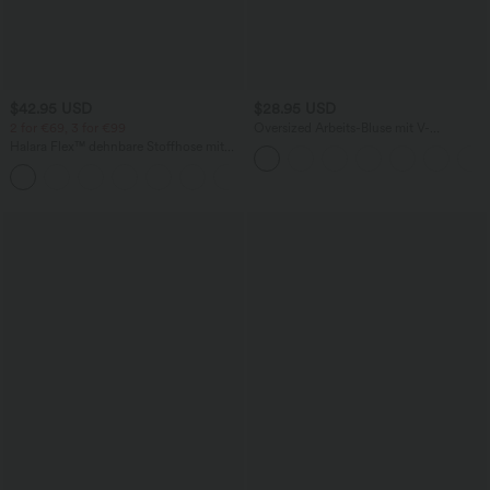
$42.95 USD
$28.95 USD
2 for €69, 3 for €99
Oversized Arbeits-Bluse mit V-
Ausschnitt und kurzen Ärmeln -
Halara Flex™ dehnbare Stoffhose mit
knitterfrei
hohem Bund, Waffelmuster,
+20
Seitentaschen und weitem Bein