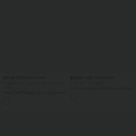
$61.95 USD
$44.95 USD
$64.95 USD
$48.95 USD
2 pieces -10%, 3 pieces -15%, 4 pieces
2 for €69, 3 for €99
-20%
Schmal zulaufende Golfhose aus Krepp
Halara Flex™ Baggy Jeans Low Rise mit
mit hohem Bund und Seitentaschen
Knopf und Reißverschluss, mehreren
+5
Taschen, weitem Bein