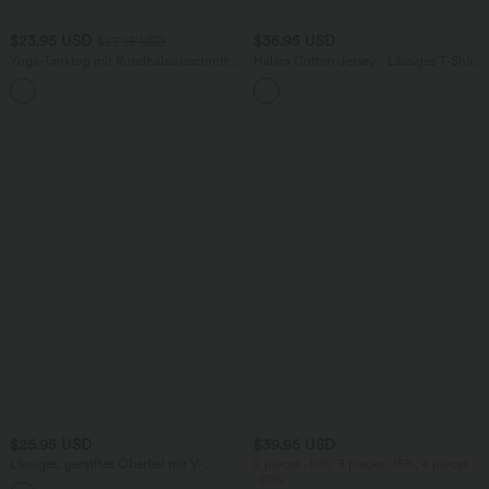
$23.95 USD
$36.95 USD
$27.95 USD
Yoga-Tanktop mit Rundhalsausschnitt,
Halara Cotton Jersey - Lässiges T-Shirt
Rüschen und InstantCool
mit Rundhalsausschnitt, kurzen Ärmeln
+16
und integriertem BH - B-DD Cups
$25.95 USD
$39.95 USD
Lässiges, gerafftes Oberteil mit V-
2 pieces -10%, 3 pieces -15%, 4 pieces
Ausschnitt und kurzen Ärmeln
-20%