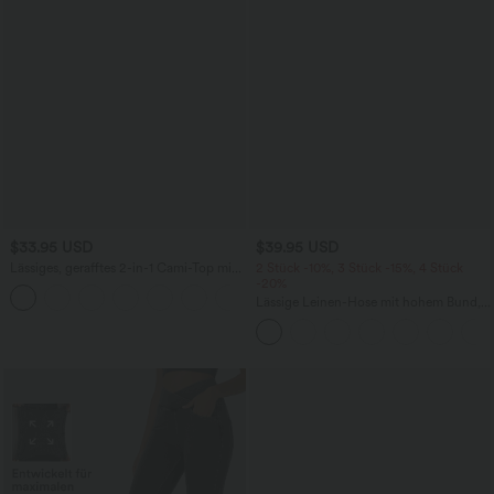
$33.95 USD
$39.95 USD
Lässiges, gerafftes 2-in-1 Cami-Top mit
2 Stück -10%, 3 Stück -15%, 4 Stück
verstellbaren Trägern und integriertem
-20%
BH
Lässige Leinen-Hose mit hohem Bund,
Kordelzug, weitem Bein und Taschen