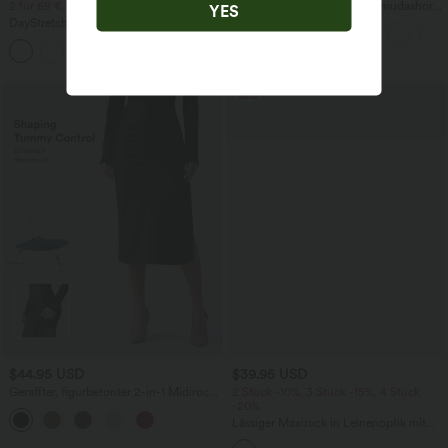
2 für 69 €, 3 für 99 €
Softlyzero™ Airy - Yoga-Bermudashorts
YES
mit hohem Bund, mehreren Taschen
DayStretch - Lässige Hose mit hohem
und InstantCool
Bund, Seitentaschen und Barrel-Leg
+5
Sale
$44.95 USD
$39.95 USD
Geraffter, figurbetonter 2-in-1 Midirock
2 Stück -10%, 3 Stück -15%, 4 Stück
aus Kunstleder mit hohem Bund und
-20%
abgerundetem Saum
Lässiger Maxirock in Leinenoptik mit
hohem Bund und Kordelzug