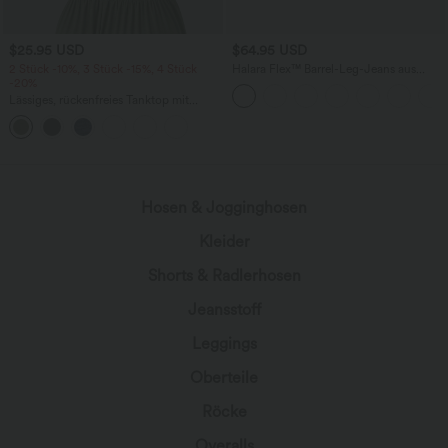
$25.95 USD
$64.95 USD
2 Stück -10%, 3 Stück -15%, 4 Stück
Halara Flex™ Barrel-Leg-Jeans aus
-20%
elastischem Strick-Denim mit niedrigem
Bund, Knopf, Reißverschluss und
Lässiges, rückenfreies Tanktop mit
mehreren Taschen
verstellbaren Trägern, gedrehtem
Rückendesign und Schnalle
Hosen & Jogginghosen
Kleider
Shorts & Radlerhosen
Jeansstoff
Leggings
Oberteile
Röcke
Overalls