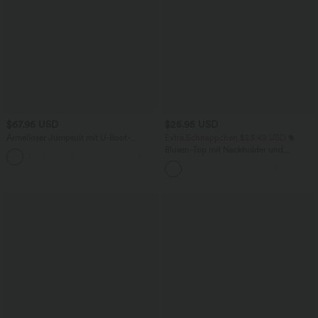
$67.95 USD
$25.95 USD
Ärmelloser Jumpsuit mit U-Boot-
Extra Schnäppchen $23.49 USD
Ausschnitt, Seitentaschen, seitlichen
Blusen-Top mit Neckholder und
+8
Bindebändern, Streifen und InstantCool
Schlüssellochausschnitt, plissiert,
- Easy Peezy Edition
ärmellos, abgerundeter Saum