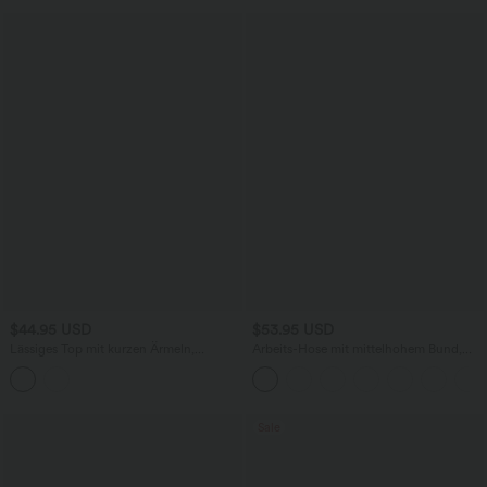
$44.95 USD
$53.95 USD
Lässiges Top mit kurzen Ärmeln,
Arbeits-Hose mit mittelhohem Bund,
integriertem BH, One-Shoulder-Design,
Seitentaschen und Barrel-Leg
Polka-Dots und abgerundetem Saum
Sale