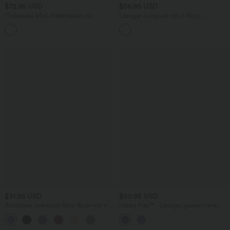
$72.95 USD
$56.95 USD
Fließendes Midi-Arbeitskleid mit
Lässiger Jumpsuit mit U-Boot-
Seitentaschen, Fledermausärmeln und
Ausschnitt, Seitentaschen, kurzen
Bauchkontrolle
Ärmeln und Kordelzug - Easy Peezy
Edition
$31.95 USD
$50.95 USD
Ärmellose, oversized Büro-Bluse mit V-
Halara Flex™ - Lässige, gewaschene
Ausschnitt - knitterfrei
Bermuda-Shorts aus elastischem Strick-
Denim mit hohem Bund, mehreren
Taschen und Rollsaum