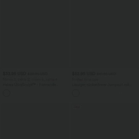
$33.95 USD
$52.95 USD
$36.95 USD
$61.95 USD
Nimm 3, zahle 2; nimm 6, zahle 4
limited time sale
Halara UltraSculpt™ - Formende
Lässiger, rückenfreier Jumpsuit mit
Workout-Leggings mit hohem Bund,
Seitentaschen
+17
Seitentaschen und Bauchkontrolle
Sale