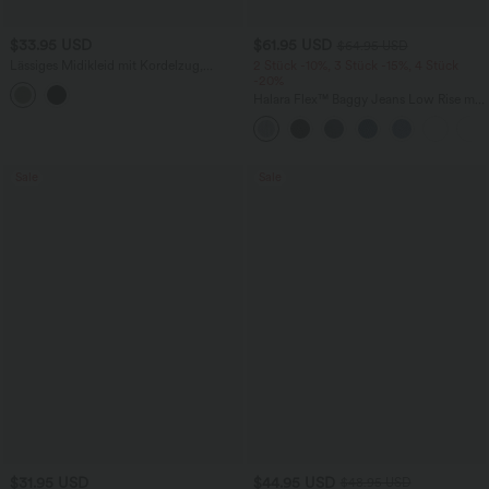
$33.95 USD
$61.95 USD
$64.95 USD
Lässiges Midikleid mit Kordelzug,
2 Stück -10%, 3 Stück -15%, 4 Stück
Schlitz und geschwungenem Saum
-20%
Halara Flex™ Baggy Jeans Low Rise mit
Knopf und Reißverschluss, mehreren
Taschen, weitem Bein
Sale
Sale
$31.95 USD
$44.95 USD
$48.95 USD