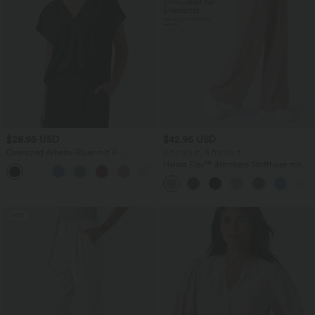
$28.95 USD
$42.95 USD
Oversized Arbeits-Bluse mit V-
2 für 69 €, 3 für 99 €
Ausschnitt und kurzen Ärmeln -
Halara Flex™ dehnbare Stoffhose mit
+1
knitterfrei
hohem Bund, Waffelmuster,
Seitentaschen und weitem Bein
Sale