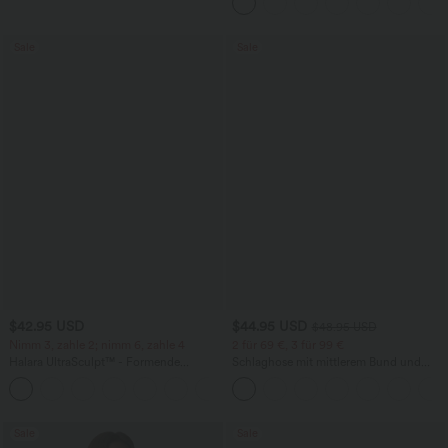
Sale
Sale
$42.95 USD
$44.95 USD
$48.95 USD
Nimm 3, zahle 2; nimm 6, zahle 4
2 für 69 €, 3 für 99 €
Halara UltraSculpt™ - Formende
Schlaghose mit mittlerem Bund und
Workout-Leggings mit hohem Bund,
seitlichen Reißverschlusstaschen
+13
Seitentaschen, Booty-Scrunch und
Bauchkontrolle
Sale
Sale