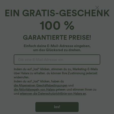
EIN GRATIS-GESCHENK
100 %
GARANTIERTE PREISE!
Einfach deine E-Mail-Adresse eingeben,
um das Glücksrad zu drehen.
Hoppla!
Wir können die von Ihnen gesuchte Seite nicht
Indem du auf „los!“ klicken, stimmen du zu, Marketing-E-Mails
finden.
über Halara zu erhalten. du können Ihre Zustimmung jederzeit
widerrufen.
Indem du auf „los!“ klicken, haben du
Mehr einkaufen
die Allgemeinen Geschäftsbedingungen
und
die Aktivitätsregeln von Halara
gelesen und stimmen ihnen zu
und
erkennen die Datenschutzrichtlinie von Halara an
.
los!