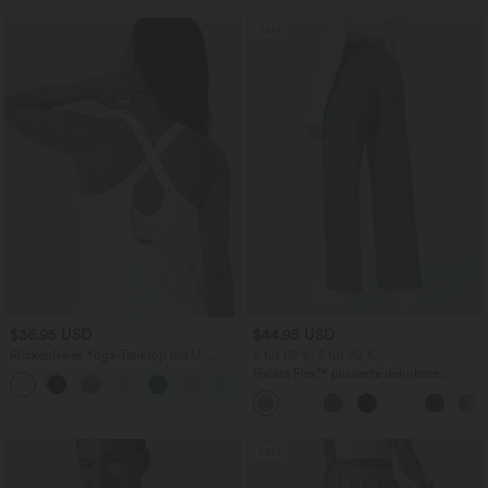
Sale
$36.95 USD
$44.95 USD
Rückenfreies Yoga-Tanktop mit U-
2 für 69 €, 3 für 99 €
Ausschnitt, überkreuzten Trägern und
Halara Flex™ plissierte dehnbare
abgerundetem Saum
Stoffhose mit hohem Bund,
Seitentaschen und geradem Bein
Sale