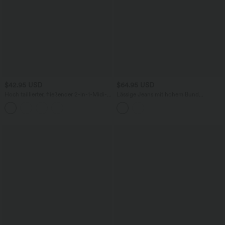
$42.95 USD
$64.95 USD
Hoch taillierter, fließender 2-in-1-Midi-
Lässige Jeans mit hohem Bund
Tanzrock mit Seitentasche
mehreren Taschen und weitem Bein