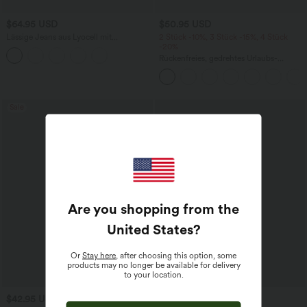
$64.95 USD
$50.95 USD
Lässige Jeans aus Lyocell mit
2 Stück -10%, 3 Stück -15%, 4 Stück
mittelhohem Bund, mehreren Taschen
-20%
und Kordelzug
Rückenfreies, gedrehtes Urlaubs-
Maxikleid mit Seitentaschen und Schlitz
Sale
Are you shopping from the
United States
?
Or
Stay here
, after choosing this option, some
products may no longer be available for delivery
to your location.
$42.95 USD
$31.95 USD