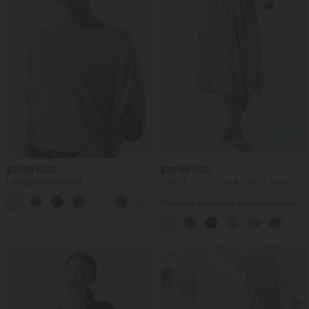
$31.95 USD
$39.95 USD
Lässiges Oberteil mit
2 Stück -10%, 3 Stück -15%, 4 Stück
Rundhalsausschnitt und
-20%
+1
Fledermausärmeln
Fließende hosenrock in Leinenoptik mit
mittelhohem Bund, Seitentaschen und
weitem Bein
Sale