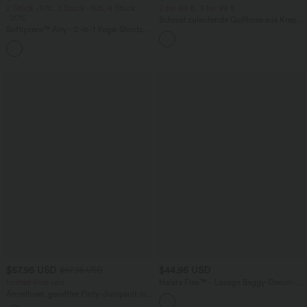
2 Stück -10%, 3 Stück -15%, 4 Stück
2 für 69 €, 3 für 99 €
-20%
Schmal zulaufende Golfhose aus Krepp
Softlyzero™ Airy - 2-in-1 Yoga-Shorts
mit hohem Bund und Seitentaschen
mit superhohem Bund, mehreren
+23
Taschen und InstantCool - 17,78 cm
$57.95 USD
$44.95 USD
$67.95 USD
limited time sale
Halara Flex™ - Lässige Baggy-Denim-
Shorts mit hohem Crossover-Bund und
Ärmelloser, geraffter Party-Jumpsuit mit
mehreren Taschen
V-Ausschnitt, Seitentaschen und