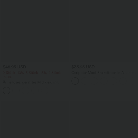
$48.95 USD
$33.95 USD
2 Stück -10%, 3 Stück -15%, 4 Stück
Gerippter Maxi-Freizeitrock in A-Linie
-20%
mit hohem Bund und Schlitzsaum
Ärmelloses, gerafftes Midikleid mit
eckigem Ausschnitt, integriertem BH
und überkreuztem Rückendesign