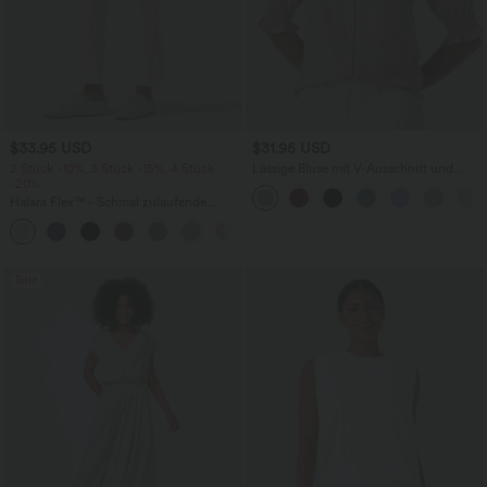
$33.95 USD
$31.95 USD
2 Stück -10%, 3 Stück -15%, 4 Stück
Lässige Bluse mit V-Ausschnitt und
-20%
kurzen Puffärmeln
Halara Flex™ - Schmal zulaufende
Bürohose mit hohem Bund,
+8
Seitentaschen und Waffelstoff
Sale