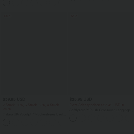
+7
unsichtbarem Reißverschluss - pipi-
praktisch
Sale
Sale
$39.95 USD
$25.95 USD
2 Stück -10%, 3 Stück -15%, 4 Stück
Extra Schnäppchen $23.49 USD
-20%
Softlyzero™ Plush Crossover Leggings
Halara UltraSculpt™ Rückenfreies Lauf-
mit Taschen
Tanktop mit U-Ausschnitt und
+11
überkreuztem, abgerundetem Saum