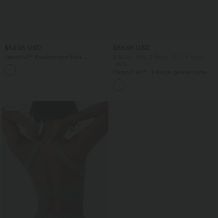
$53.95 USD
$56.95 USD
Breezeful™ Kurzärmliges Midi-
2 Stück -10%, 3 Stück -15%, 4 Stück
Freizeitkleid mit V-Ausschnitt,
-20%
+9
Seitentaschen und Bindeband hinten -
Halara Flex™ - Lässige, gewaschene
schnelltrocknend
Baggy-Jeans aus drapiertem Lyocell mit
mittelhohem Bund, mehreren Taschen
und weitem Bein
Sale