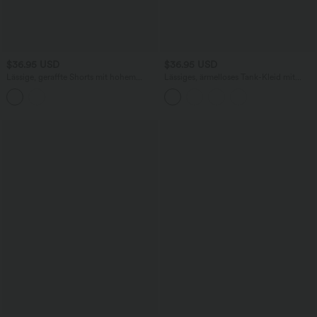
$36.95 USD
$36.95 USD
Lässige, geraffte Shorts mit hohem
Lässiges, ärmelloses Tank-Kleid mit
Bund, mehreren Taschen und Poka-Dots
Rundhalsausschnitt und Seitentaschen
- 7,6 cm