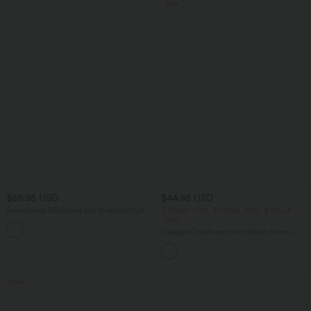
Sale
$56.95 USD
$44.95 USD
Ärmelloses Midikleid mit V-Ausschnitt,
2 Stück -10%, 3 Stück -15%, 4 Stück
Seitentaschen und Reißverschluss
-20%
Lässige Cordhose mit mittelhohem
Bund, Reißverschluss und Seitentaschen
Sale