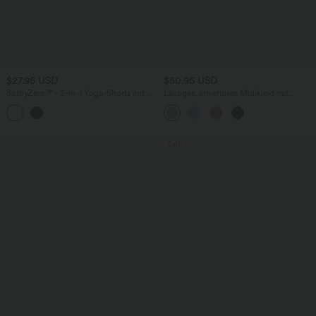
$27.95 USD
$50.95 USD
SoftlyZero™ - 2-in-1 Yoga-Shorts mit
Lässiges, ärmelloses Midikleid mit
hohem Crossover-Bund, mehreren
Rundhalsausschnitt, integriertem BH
Taschen und Ösen - schnelltrocknend,
und Rüschensaum
7,6 cm
Sale