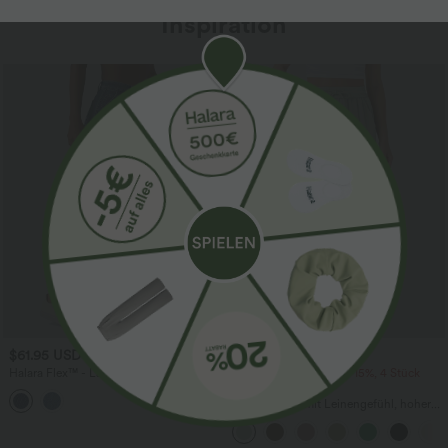
Inspiration
Sale
$61.95 USD
$39.95 USD
$67.95 USD
Halara Flex™ - Lässige Ballon-Joggers
2 Stück -10%, 3 Stück -15%, 4 Stück
aus Denim mit mittelhohem Bund und
-20%
mehreren Taschen
Lässige Hose mit Leinengefühl, hoher
Taille, Kordelzug an der Seite und
weitem Bein