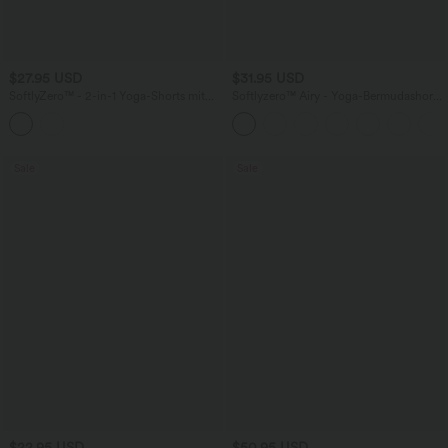
$27.95 USD
$31.95 USD
SoftlyZero™ - 2-in-1 Yoga-Shorts mit
Softlyzero™ Airy - Yoga-Bermudashorts
hohem Crossover-Bund, mehreren
mit hohem Bund, mehreren Taschen
Taschen und Ösen - schnelltrocknend,
und InstantCool
7,6 cm
Sale
Sale
$22.95 USD
$50.95 USD