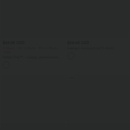
$56.95 USD
$56.95 USD
2 Stück -10%, 3 Stück -15%, 4 Stück
Lässiger Jumpsuit mit U-Boot-
-20%
Ausschnitt, Seitentaschen, kurzen
Ärmeln und Kordelzug - Easy Peezy
Halara Flex™ - Lässige, gewaschene
Edition
Baggy-Jeans aus drapiertem Lyocell mit
mittelhohem Bund, mehreren Taschen
und weitem Bein
Sale