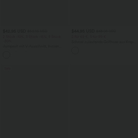
$42.95 USD
$44.95 USD
$50.95 USD
$48.95 USD
2 Stück -10%, 3 Stück -15%, 4 Stück
2 für 69 €, 3 für 99 €
-20%
Schmal zulaufende Golfhose aus Krepp
Jumpsuit mit V-Ausschnitt, kurzen
mit hohem Bund und Seitentaschen
Ärmeln, plissierten Seitentaschen und
+5
weitem Bein, fließendem Waffelmuster
Sale