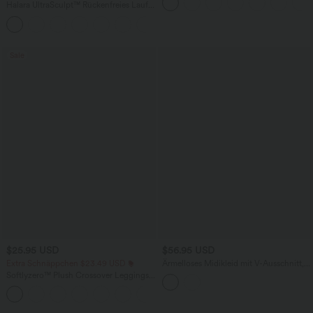
Bindebändern, Streifen und InstantCool
Halara UltraSculpt™ Rückenfreies Lauf-
- Easy Peezy Edition
Tanktop mit U-Ausschnitt und
+11
überkreuztem, abgerundetem Saum
Sale
$25.95 USD
$56.95 USD
Extra Schnäppchen $23.49 USD
Ärmelloses Midikleid mit V-Ausschnitt,
Seitentaschen und Reißverschluss
Softlyzero™ Plush Crossover Leggings
mit Taschen
+16