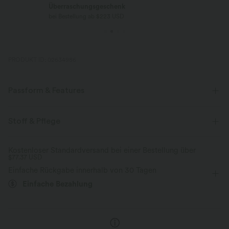
Überraschungsgeschenk
bei Bestellung ab $223 USD
PRODUKT ID: 02634986
Passform & Features
Schmale Passform
Seitentaschen
U-Boot-Ausschnitt
Stoff & Pflege
Raffung
überziehen
lässig
Maxi
Trapez
Kostenloser Standardversand bei einer Bestellung über
$77.37 USD
ärmellos
Vier-Wege-Stretch
A-Linie
Einfache Rückgabe innerhalb von 30 Tagen
Einfache Bezahlung