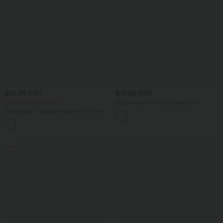
$42.95 USD
$72.95 USD
2 für 69 €, 3 für 99 €
Fließendes Midi-Arbeitskleid mit
Seitentaschen, Fledermausärmeln und
DayStretch - Lässige Hose mit hohem
Bauchkontrolle
Bund, Seitentaschen und Barrel-Leg
+5
Sale