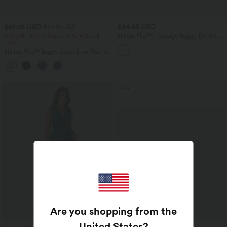
$61.95 USD
$44.95 USD
$64.95 USD
2 Stück -10%, 3 Stück -15%, 4 Stück
Halara Flex™ - Lässige Baggy-Denim-
-20%
Shorts mit hohem Crossover-Bund und
mehreren Taschen
Halara Flex™ Baggy Jeans Low Rise mit
Knopf und Reißverschluss, mehreren
+5
Taschen, weitem Bein
Sale
Are you shopping from the
United States
?