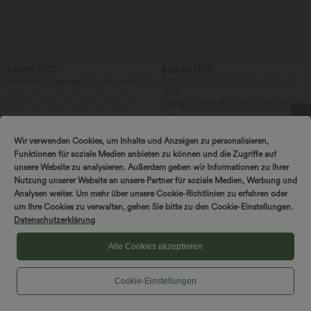
$31.95 USD
$39.95 USD
Ärmellose, oversized Büro-Bluse mit V-
2 Stück -10%, 3 Stück -15%, 4 Stück
Ausschnitt - knitterfrei
-20%
Lässige Leinen-Hose mit hohem Bund,
Kordelzug, weitem Bein und Taschen
Wir verwenden Cookies, um Inhalte und Anzeigen zu personalisieren,
DREH & GEWINNE!
Sale
Funktionen für soziale Medien anbieten zu können und die Zugriffe auf
unsere Website zu analysieren. Außerdem geben wir Informationen zu Ihrer
Nutzung unserer Website an unsere Partner für soziale Medien, Werbung und
Analysen weiter. Um mehr über unsere Cookie-Richtlinien zu erfahren oder
um Ihre Cookies zu verwalten, gehen Sie bitte zu den Cookie-Einstellungen.
Datenschutzerklärung
Alle Cookies akzeptieren
Cookie-Einstellungen