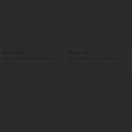
$33.95 USD
$31.95 USD
Lässiges Midikleid mit Kordelzug,
Lässige Bluse mit V-Ausschnitt und
Schlitz und geschwungenem Saum
kurzen Puffärmeln
Sale
Sale