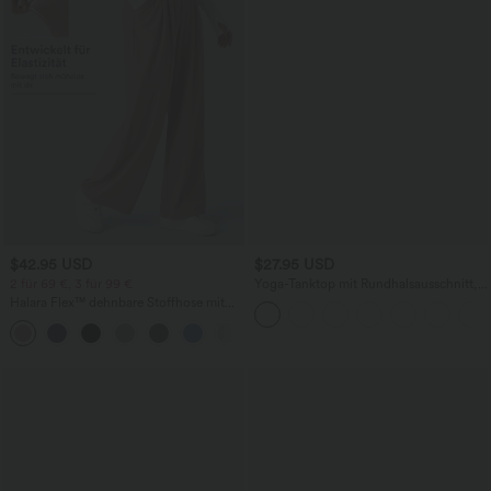
$42.95 USD
$27.95 USD
2 für 69 €, 3 für 99 €
Yoga-Tanktop mit Rundhalsausschnitt,
Rüschen und InstantCool
Halara Flex™ dehnbare Stoffhose mit
hohem Bund, Waffelmuster,
+20
Seitentaschen und weitem Bein