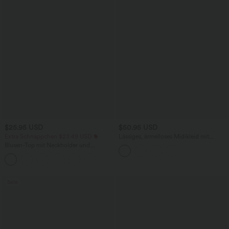
$25.95 USD
$50.95 USD
Extra Schnäppchen $23.49 USD
Lässiges, ärmelloses Midikleid mit
Rundhalsausschnitt, integriertem BH
Blusen-Top mit Neckholder und
und Rüschensaum
Schlüssellochausschnitt, plissiert,
+3
ärmellos, abgerundeter Saum
Sale