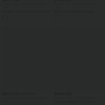
2 Stück -10%, 3 Stück -15%, 4 Stück
2 Stück -10%, 3 Stück -15%, 4 Stück
-20%
-20%
Lässiges T-Shirt mit V-Ausschnitt und
Rückenfreies, gedrehtes Urlaubs-
kurzen Ärmeln
Maxikleid mit Seitentaschen und Schlitz
+9
Sale
Sale
$38.95 USD
$42.95 USD
$42.95 USD
2 Stück -10%, 3 Stück -15%, 4 Stück
Nimm 3, zahle 2; nimm 6, zahle 4
-20%
Halara UltraSculpt™ - Formende