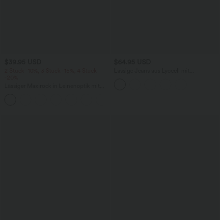
$39.95 USD
$64.95 USD
2 Stück -10%, 3 Stück -15%, 4 Stück
Lässige Jeans aus Lyocell mit
-20%
mittelhohem Bund, mehreren Taschen
und Kordelzug
Lässiger Maxirock in Leinenoptik mit
hohem Bund und Kordelzug