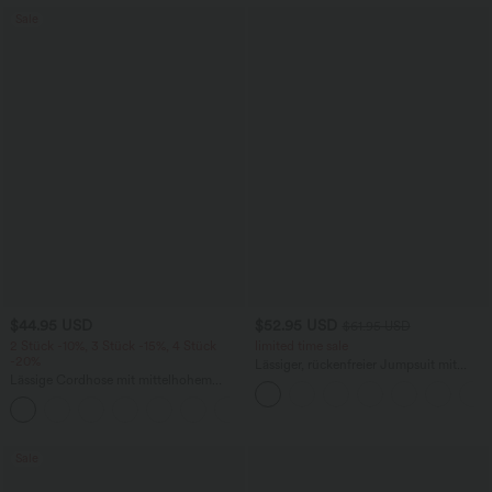
Sale
$44.95 USD
$52.95 USD
$61.95 USD
2 Stück -10%, 3 Stück -15%, 4 Stück
limited time sale
-20%
Lässiger, rückenfreier Jumpsuit mit
Lässige Cordhose mit mittelhohem
Seitentaschen
Bund, Reißverschluss und Seitentaschen
+7
Sale