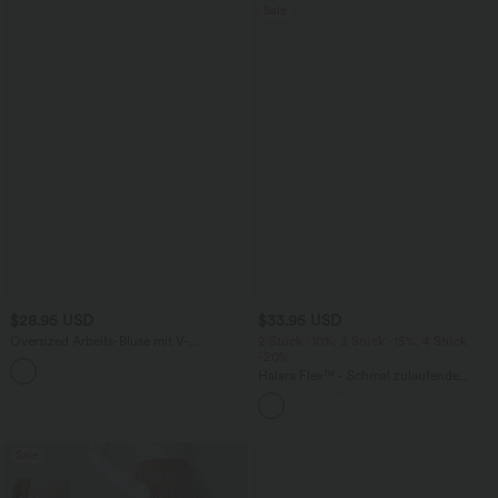
Sale
$28.95 USD
$33.95 USD
Oversized Arbeits-Bluse mit V-
2 Stück -10%, 3 Stück -15%, 4 Stück
Ausschnitt und kurzen Ärmeln -
-20%
+1
knitterfrei
Halara Flex™ - Schmal zulaufende
Bürohose mit hohem Bund,
Seitentaschen und Waffelstoff
Sale