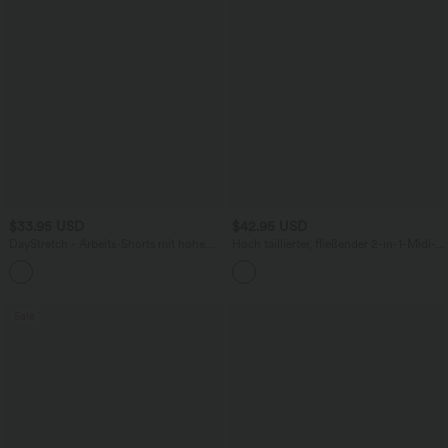
$33.95 USD
$42.95 USD
DayStretch - Arbeits-Shorts mit hohem
Hoch taillierter, fließender 2-in-1-Midi-
Bund, Seitentaschen und weitem Bein
Tanzrock mit Seitentasche
+11
Sale