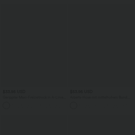
$33.95 USD
$53.95 USD
Gerippter Maxi-Freizeitrock in A-Linie
Arbeits-Hose mit mittelhohem Bund,
mit hohem Bund und Schlitzsaum
Seitentaschen und Barrel-Leg