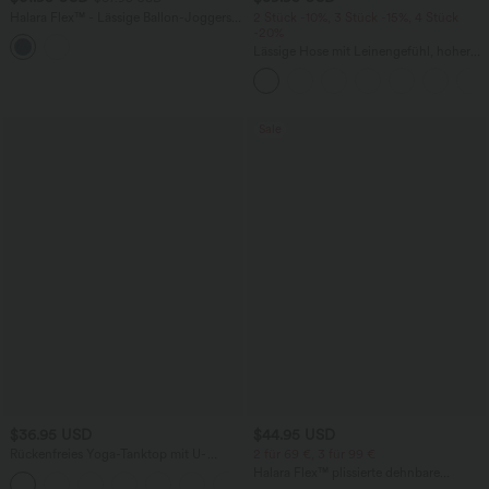
Halara Flex™ - Lässige Ballon-Joggers
2 Stück -10%, 3 Stück -15%, 4 Stück
aus Denim mit mittelhohem Bund und
-20%
mehreren Taschen
Lässige Hose mit Leinengefühl, hoher
Taille, Kordelzug an der Seite und
weitem Bein
Sale
$36.95 USD
$44.95 USD
Rückenfreies Yoga-Tanktop mit U-
2 für 69 €, 3 für 99 €
Ausschnitt, überkreuzten Trägern und
Halara Flex™ plissierte dehnbare
abgerundetem Saum
Stoffhose mit hohem Bund,