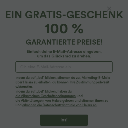
EIN GRATIS-GESCHENK
Geripptes, fließendes Maxi-Freizeitkleid mit
100 %
U-Boot-Ausschnitt, Rüschen und
Seitentaschen
4.5
(
389
)
GARANTIERTE PREISE!
$61.95 USD
Einfach deine E-Mail-Adresse eingeben,
um das Glücksrad zu drehen.
Indem du auf „los!“ klicken, stimmen du zu, Marketing-E-Mails
über Halara zu erhalten. du können Ihre Zustimmung jederzeit
widerrufen.
Indem du auf „los!“ klicken, haben du
die Allgemeinen Geschäftsbedingungen
und
die Aktivitätsregeln von Halara
gelesen und stimmen ihnen zu
und
erkennen die Datenschutzrichtlinie von Halara an
.
los!