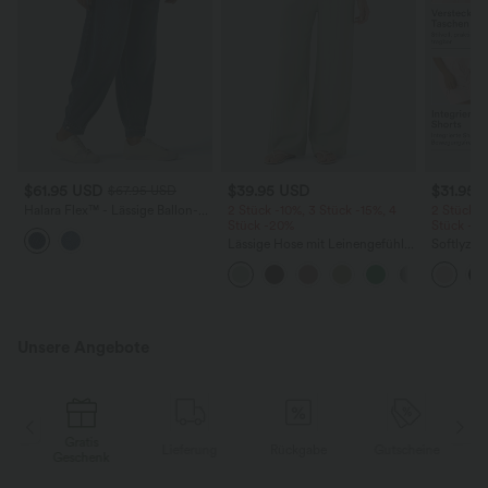
$61.95 USD
$39.95 USD
$31.95 
$67.95 USD
Halara Flex™ - Lässige Ballon-
2 Stück -10%, 3 Stück -15%, 4
2 Stück -
Joggers aus Denim mit
Stück -20%
Stück -2
mittelhohem Bund und
Lässige Hose mit Leinengefühl,
Softlyzer
mehreren Taschen
hoher Taille, Kordelzug an der
Shorts m
Seite und weitem Bein
mehreren
InstantCo
Unsere Angebote
Gratis
e
Lieferung
Rückgabe
Gutscheine
Geschenk