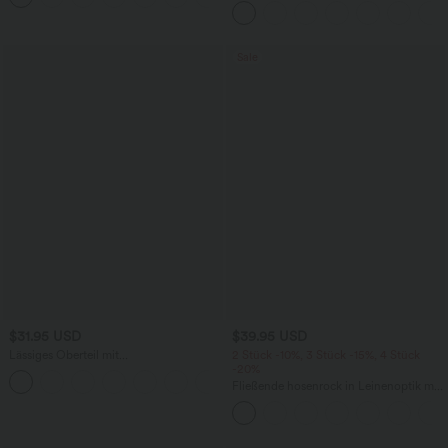
Seitentaschen und geradem Bein
Sale
$31.95 USD
$39.95 USD
Lässiges Oberteil mit
2 Stück -10%, 3 Stück -15%, 4 Stück
Rundhalsausschnitt und
-20%
+1
Fledermausärmeln
Fließende hosenrock in Leinenoptik mit
mittelhohem Bund, Seitentaschen und
weitem Bein