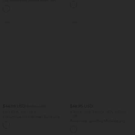
Capri-Hose mit hohem Bund und
Workout-Leggings mit hohem Bund,
Seitentaschen - leinenähnliches Material
Seitentaschen, Booty-Scrunch und
+7
Bauchkontrolle
Sale
Sale
$44.95 USD
$48.95 USD
$48.95 USD
2 für 69 €, 3 für 99 €
2 Stück -10%, 3 Stück -15%, 4 Stück
-20%
Schlaghose mit mittlerem Bund und
seitlichen Reißverschlusstaschen
Ärmelloses, gerafftes Midikleid mit
+12
eckigem Ausschnitt, integriertem BH
und überkreuztem Rückendesign