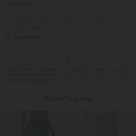
Fit & Features
Slim Fit
Racerback
U-Neck
Breathable Mesh
Free standard shipping on orders over
$77.37 USD
Easy returns within 30 days
Pull-on
Yoga & Pilates
Hip Length
Sleeveless
Easy Payment
Two-Way Stretch
Logo has been integrated, some styles/colourways may vary.
It's possible some items you receive may or may not have the
brand logo.
Learn More
More To Love
SALE