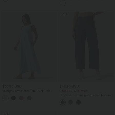
ärmellos, abgerundeter Saum
SALE
$36.95 USD
$42.95 USD
Lässiges, ärmelloses Tank-Kleid mit
2 for €69, 3 for €99
Rundhalsausschnitt und Seitentaschen
DayStretch - Lässige Hose mit hohem
Bund, Seitentaschen und Barrel-Leg
SALE