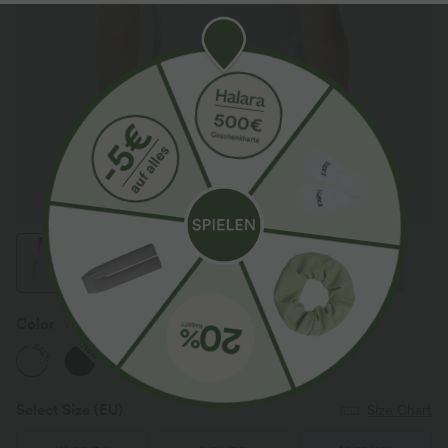
Color
White
New
SALE
Select Size
(EU)
Size Chart