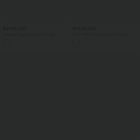
$44.95 USD
$44.95 USD
Lässiges Top mit kurzen Ärmeln,
2-in-1 Midi-Hosenrock mit hohem
integriertem BH, One-Shoulder-Design,
Bund, Seitentaschen, Kordelzug und
Polka-Dots und abgerundetem Saum
kontrastierendem Netz