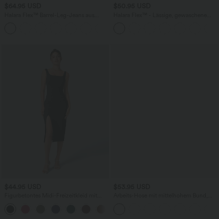
$64.95 USD
$50.95 USD
Halara Flex™ Barrel-Leg-Jeans aus
Halara Flex™ - Lässige, gewaschene
elastischem Strick-Denim mit niedrigem
Bermuda-Shorts aus elastischem Strick-
Bund, Knopf, Reißverschluss und
Denim mit hohem Bund, mehreren
mehreren Taschen
Taschen und Rollsaum
$44.95 USD
$53.95 USD
Figurbetontes Midi-Freizeitkleid mit
Arbeits-Hose mit mittelhohem Bund,
Schlitz, rückenfreiem Korsett mit
Seitentaschen und Barrel-Leg
+6
quadratischem Ausschnitt und Rüschen