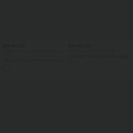
$39.95 USD
$25.95 USD
2 pieces -10%, 3 pieces -15%, 4 pieces
Extra bargain $23.49 USD
-20%
Softlyzero™ Plush Crossover Leggings
Halara UltraSculpt™ Rückenfreies Lauf-
mit Taschen
Tanktop mit U-Ausschnitt und
+11
überkreuztem, abgerundetem Saum
SALE