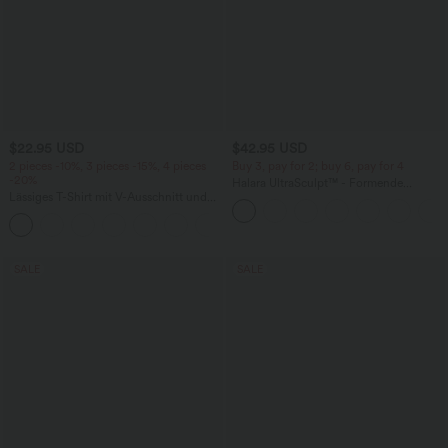
$22.95 USD
$42.95 USD
2 pieces -10%, 3 pieces -15%, 4 pieces
Buy 3, pay for 2; buy 6, pay for 4
-20%
Halara UltraSculpt™ - Formende
Lässiges T-Shirt mit V-Ausschnitt und
Workout-Leggings mit hohem Bund,
kurzen Ärmeln
Seitentaschen, Booty-Scrunch und
+9
Bauchkontrolle
SALE
SALE