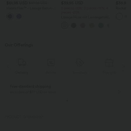
$61.95 USD
$39.95 USD
$36.95
$67.95 USD
Halara Flex™ - Lässige Ballon-
2 pieces -10%, 3 pieces -15%, 4
Rückenfre
Joggers aus Denim mit
pieces -20%
U-Ausschn
mittelhohem Bund und
Trägern 
Lässige Hose mit Leinengefühl,
mehreren Taschen
Saum
hoher Taille, Kordelzug an der
Seite und weitem Bein
Our Offerings
Delivery
Return
Vouchers
Free gift
Free standard shipping
on orders of $77 USD or more
PRODUCT ID: 03106282