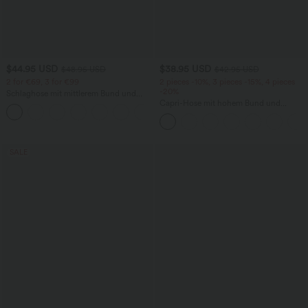
$44.95 USD
$38.95 USD
$48.95 USD
$42.95 USD
2 for €69, 3 for €99
2 pieces -10%, 3 pieces -15%, 4 pieces
-20%
Schlaghose mit mittlerem Bund und
seitlichen Reißverschlusstaschen
Capri-Hose mit hohem Bund und
+12
Seitentaschen - leinenähnliches Material
SALE