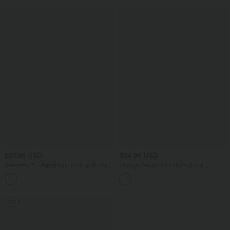
$67.95 USD
$64.95 USD
Breezeful™ - Ärmelloser Jumpsuit mit
Lässige Jeans mit hohem Bund
Seitentaschen - schnelltrocknend, Easy
mehreren Taschen und weitem Bein
Peezy Edition
SALE