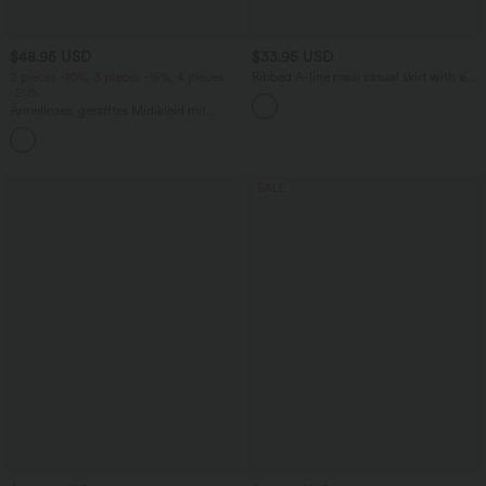
$48.95 USD
$33.95 USD
2 pieces -10%, 3 pieces -15%, 4 pieces
Ribbed A-line maxi casual skirt with a
-20%
high waistband and a slit at the hem.
Ärmelloses, gerafftes Midikleid mit
eckigem Ausschnitt, integriertem BH
und überkreuztem Rückendesign
SALE