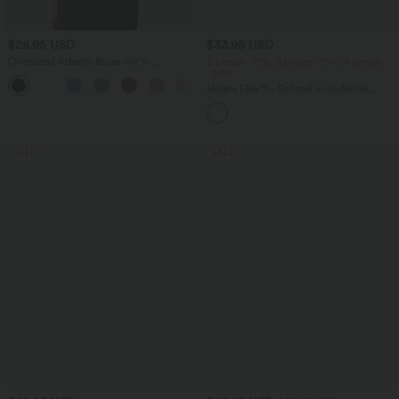
$28.95 USD
$33.95 USD
Oversized Arbeits-Bluse mit V-
2 pieces -10%, 3 pieces -15%, 4 pieces
Ausschnitt und kurzen Ärmeln -
-20%
+1
knitterfrei
Halara Flex™ - Schmal zulaufende
Bürohose mit hohem Bund,
Seitentaschen und Waffelstoff
SALE
SALE