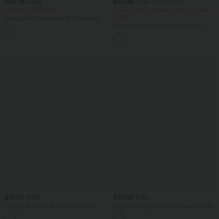
$42.95 USD
$42.95 USD
$50.95 USD
2 for €69, 3 for €99
2 pieces -10%, 3 pieces -15%, 4 pieces
-20%
Halara Flex™ dehnbare Stoffhose mit
hohem Bund, Waffelmuster,
Jumpsuit mit V-Ausschnitt, kurzen
+20
Seitentaschen und weitem Bein
Ärmeln, plissierten Seitentaschen und
weitem Bein, fließendem Waffelmuster
$31.95 USD
$27.95 USD
Lässige Bluse mit V-Ausschnitt und
Yoga-Tanktop mit Rundhalsausschnitt,
kurzen Puffärmeln
Rüschen und InstantCool