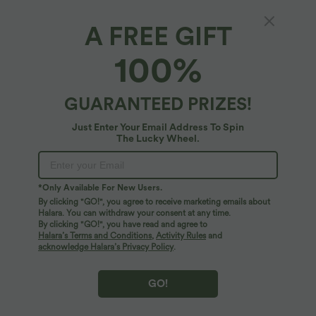
A FREE GIFT
Yoga-Tanktop mit Racerback,
100%
atmungsaktivem Mesh und abgerundetem
Saum - schnelltrocknend
$13.95 USD
$14.95 USD
limited time sale
GUARANTEED PRIZES!
Just Enter Your Email Address To Spin
The Lucky Wheel.
*Only Available For New Users.
By clicking "GO!", you agree to receive marketing emails about
Halara. You can withdraw your consent at any time.
By clicking "GO!", you have read and agree to
Halara’s Terms and Conditions
,
Activity Rules
and
acknowledge Halara’s Privacy Policy
.
GO!