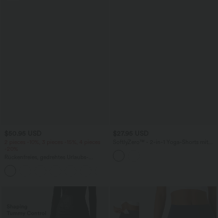
$50.95 USD
$27.95 USD
2 pieces -10%, 3 pieces -15%, 4 pieces
SoftlyZero™ - 2-in-1 Yoga-Shorts mit
-20%
hohem Crossover-Bund, mehreren
Taschen und Ösen - schnelltrocknend,
Rückenfreies, gedrehtes Urlaubs-
7,6 cm
Maxikleid mit Seitentaschen und Schlitz
+8