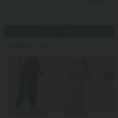
XS
(
32/34
)
S
(
34/36
)
M
(
38/40
)
L
(
42/44
)
XL
(
46
)
+ ADD TO BAG
More To Love
Similar Styles