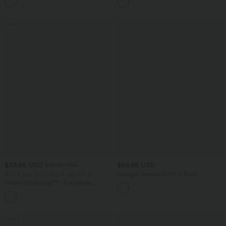
SALE
$33.95 USD
$56.95 USD
$36.95 USD
Buy 3, pay for 2; buy 6, pay for 4
Lässiger Jumpsuit mit U-Boot-
Ausschnitt, Seitentaschen, kurzen
Halara UltraSculpt™ - Formende
Ärmeln und Kordelzug - Easy Peezy
Workout-Leggings mit hohem Bund,
Edition
+17
Seitentaschen und Bauchkontrolle
SALE