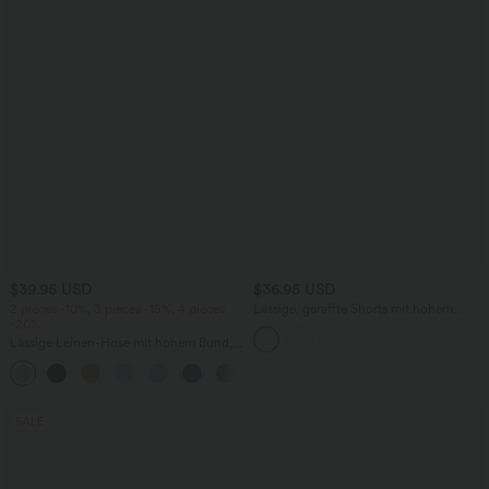
$39.95 USD
$36.95 USD
2 pieces -10%, 3 pieces -15%, 4 pieces
Lässige, geraffte Shorts mit hohem
-20%
Bund, mehreren Taschen und Poka-Dots
- 7,6 cm
Lässige Leinen-Hose mit hohem Bund,
Kordelzug, weitem Bein und Taschen
+5
SALE