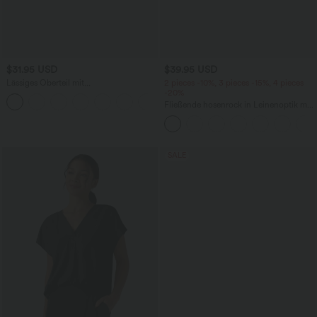
$31.95 USD
$39.95 USD
Lässiges Oberteil mit
2 pieces -10%, 3 pieces -15%, 4 pieces
Rundhalsausschnitt und
-20%
+1
Fledermausärmeln
Fließende hosenrock in Leinenoptik mit
mittelhohem Bund, Seitentaschen und
weitem Bein
SALE