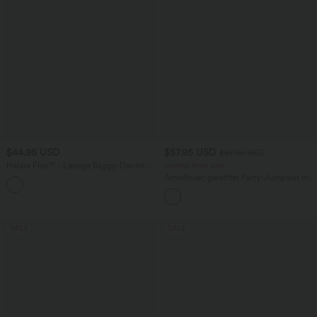
$44.95 USD
$57.95 USD
$67.95 USD
Halara Flex™ - Lässige Baggy-Denim-
limited time sale
Shorts mit hohem Crossover-Bund und
Ärmelloser, geraffter Party-Jumpsuit mit
mehreren Taschen
V-Ausschnitt, Seitentaschen und
unsichtbarem Reißverschluss - pipi-
praktisch
SALE
SALE