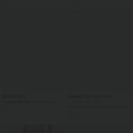
SALE
$33.95 USD
$44.95 USD
$48.95 USD
Lässiges Midikleid mit Kordelzug,
2 for €69, 3 for €99
Schlitz und geschwungenem Saum
Schmal zulaufende Golfhose aus Krepp
mit hohem Bund und Seitentaschen
SALE
SALE