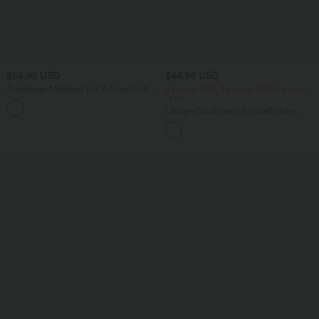
$56.95 USD
$44.95 USD
Ärmelloses Midikleid mit V-Ausschnitt,
2 pieces -10%, 3 pieces -15%, 4 pieces
Seitentaschen und Reißverschluss
-20%
Lässige Cordhose mit mittelhohem
Bund, Reißverschluss und Seitentaschen