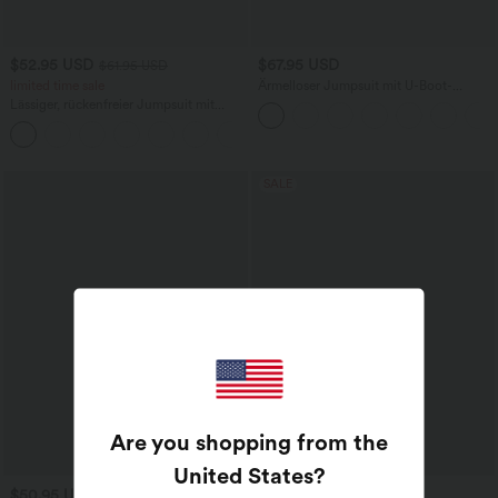
$52.95 USD
$67.95 USD
$61.95 USD
limited time sale
Ärmelloser Jumpsuit mit U-Boot-
Ausschnitt, Seitentaschen, seitlichen
Lässiger, rückenfreier Jumpsuit mit
Bindebändern, Streifen und InstantCool
Seitentaschen
- Easy Peezy Edition
+10
SALE
Are you shopping from the
United States
?
$50.95 USD
$39.95 USD