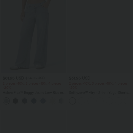
$61.95 USD
$31.95 USD
$64.95 USD
2 pieces -10%, 3 pieces -15%, 4 pieces
2 pieces -10%, 3 pieces -15%, 4 pieces
-20%
-20%
Halara Flex™ Baggy Jeans Low Rise mit
Softlyzero™ Airy - 2-in-1 Yoga-Shorts
Knopf und Reißverschluss, mehreren
mit superhohem Bund, mehreren
+5
Taschen, weitem Bein
Taschen und InstantCool - 17,78 cm