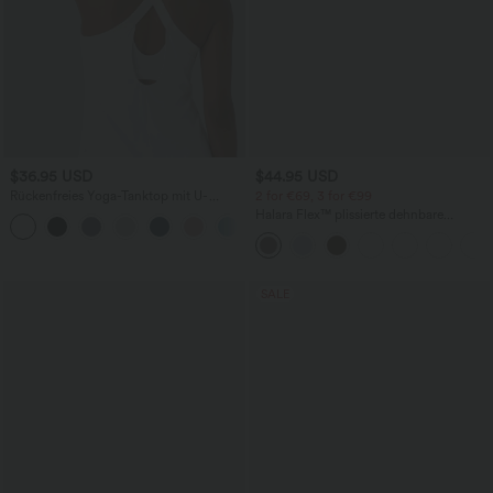
$36.95 USD
$44.95 USD
Rückenfreies Yoga-Tanktop mit U-
2 for €69, 3 for €99
Ausschnitt, überkreuzten Trägern und
Halara Flex™ plissierte dehnbare
abgerundetem Saum
Stoffhose mit hohem Bund,
Seitentaschen und geradem Bein
SALE