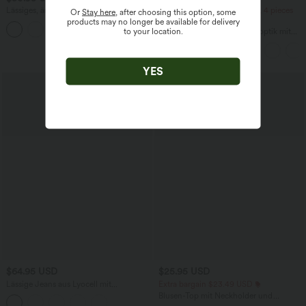
Lässiges, ärmelloses Midikleid mit
2 pieces -10%, 3 pieces -15%, 4 pieces
Or
Stay here
, after choosing this option, some
Rundhalsausschnitt, integriertem BH
-20%
products may no longer be available for delivery
und Rüschensaum
to your location.
Lässiger Maxirock in Leinenoptik mit
hohem Bund und Kordelzug
YES
SALE
$64.95 USD
$25.95 USD
Lässige Jeans aus Lyocell mit
Extra bargain $23.49 USD
mittelhohem Bund, mehreren Taschen
Blusen-Top mit Neckholder und
und Kordelzug
Schlüssellochausschnitt, plissiert,