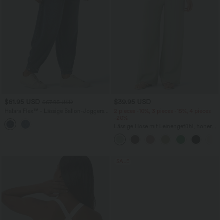
$61.95 USD
$39.95 USD
$67.95 USD
Halara Flex™ - Lässige Ballon-Joggers
2 pieces -10%, 3 pieces -15%, 4 pieces
aus Denim mit mittelhohem Bund und
-20%
mehreren Taschen
Lässige Hose mit Leinengefühl, hoher
Taille, Kordelzug an der Seite und
weitem Bein
SALE