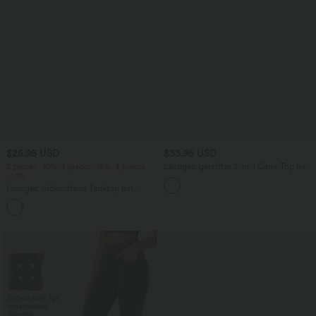
$25.95 USD
$33.95 USD
2 pieces -10%, 3 pieces -15%, 4 pieces
Lässiges, gerafftes 2-in-1 Cami-Top mit
-20%
verstellbaren Trägern und integriertem
BH
Lässiges, rückenfreies Tanktop mit
verstellbaren Trägern, gedrehtem
Rückendesign und Schnalle