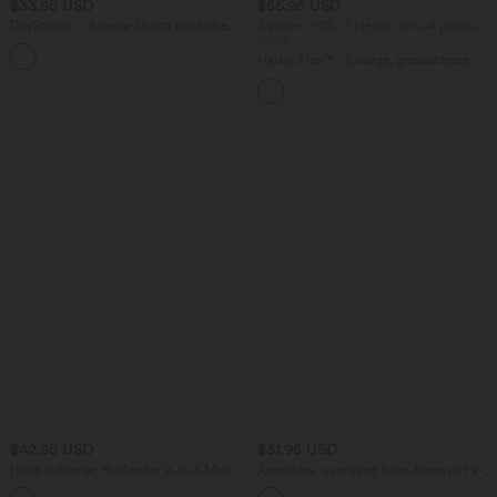
$33.95 USD
$56.95 USD
DayStretch - Arbeits-Shorts mit hohem
2 pieces -10%, 3 pieces -15%, 4 pieces
Bund, Seitentaschen und weitem Bein
-20%
+11
Halara Flex™ - Lässige, gewaschene
Baggy-Jeans aus drapiertem Lyocell mit
mittelhohem Bund, mehreren Taschen
und weitem Bein
$42.95 USD
$31.95 USD
Hoch taillierter, fließender 2-in-1-Midi-
Ärmellose, oversized Büro-Bluse mit V-
Tanzrock mit Seitentasche
Ausschnitt - knitterfrei