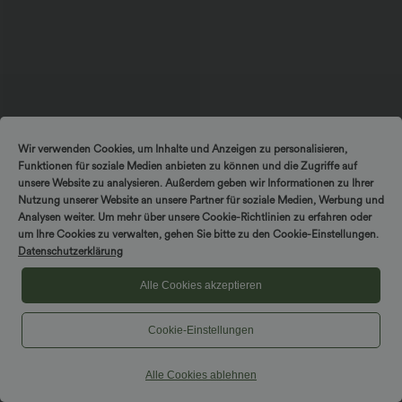
Wir verwenden Cookies, um Inhalte und Anzeigen zu personalisieren,
Funktionen für soziale Medien anbieten zu können und die Zugriffe auf
unsere Website zu analysieren. Außerdem geben wir Informationen zu Ihrer
Nutzung unserer Website an unsere Partner für soziale Medien, Werbung und
$44.95 USD
$50.95 USD
Analysen weiter. Um mehr über unsere Cookie-Richtlinien zu erfahren oder
2 pieces -10%, 3 pieces -15%, 4 pieces
-20%
um Ihre Cookies zu verwalten, gehen Sie bitte zu den Cookie-Einstellungen.
Halara Flex™ - Lässige Capri-Jeans mit
Datenschutzerklärung
hohem Bund, mehreren Taschen und
geschlitztem Saum - slim
Alle Cookies akzeptieren
Cookie-Einstellungen
Trousers & Joggers
Dresses
Alle Cookies ablehnen