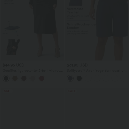
$44.95 USD
$31.95 USD
Geraffter, figurbetonter 2-in-1 Midirock
Softlyzero™ Airy - Yoga-Bermudashorts
aus Kunstleder mit hohem Bund und
mit hohem Bund, mehreren Taschen
abgerundetem Saum
und InstantCool
SALE
SALE