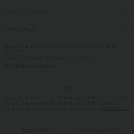
Passform & Features
Körperbetont
quadratischer Ausschnitt
Schwimmen
Stoff & Pflege
gestreift
Unter der Brust
ärmellos
Kostenloser Standardversand bei einer Bestellung über
$77.37 USD
Vier-Wege-Stretch
Einfache Rückgabe innerhalb von 30 Tagen
Einfache Bezahlung
Einige Artikel werden mit Markenlogo geliefert, andere ohne.
Ob ein Logo enthalten ist, kann je nach Produkt variieren.
Auch Stil und Farben können leicht abweichen.
Mehr erfahren
Inspiration
Bewertungen(9)