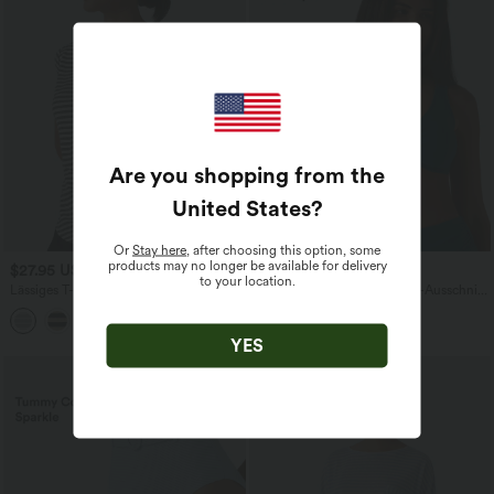
Are you shopping from the
United States
?
Or
Stay here
, after choosing this option, some
products may no longer be available for delivery
$27.95 USD
$25.95 USD
to your location.
Lässiges T-Shirt aus geripptem Strick
Glänzendes Bikini-Top mit V-Ausschnitt
mit Rundhalsausschnitt, kurzen Ärmeln
- E-G Cups
und Streifen
YES