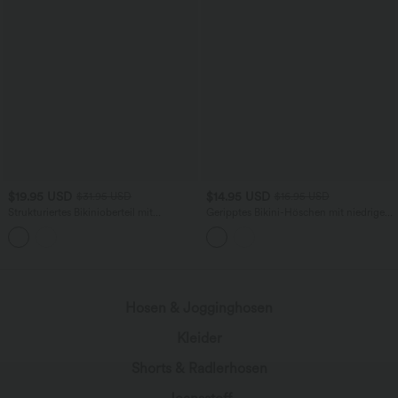
$19.95 USD
$14.95 USD
$31.95 USD
$16.95 USD
Strukturiertes Bikinioberteil mit
Geripptes Bikini-Höschen mit niedrigem
verstellbaren Trägern
Bund und seitlicher Schnürung
Hosen & Jogginghosen
Kleider
Shorts & Radlerhosen