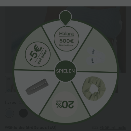
Farbe
Cooling Spray
Wähle die Größe aus
(EU)
Größentabelle