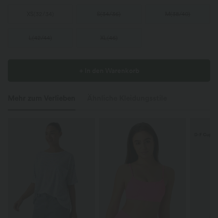
XS
(
32/34
)
S
(
34/36
)
M
(
38/40
)
L
(
42/44
)
XL
(
46
)
+ In den Warenkorb
Mehr zum Verlieben
Ähnliche Kleidungsstile