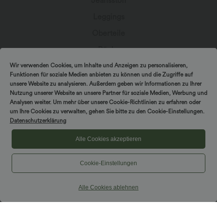
Jeansstoff
Leggings
Oberteile
Röcke
Overalls
Wir verwenden Cookies, um Inhalte und Anzeigen zu personalisieren,
Funktionen für soziale Medien anbieten zu können und die Zugriffe auf
Große Größen
unsere Website zu analysieren. Außerdem geben wir Informationen zu Ihrer
Nutzung unserer Website an unsere Partner für soziale Medien, Werbung und
Jacken & Blazer
Analysen weiter. Um mehr über unsere Cookie-Richtlinien zu erfahren oder
um Ihre Cookies zu verwalten, gehen Sie bitte zu den Cookie-Einstellungen.
Bademode
Datenschutzerklärung
Sports-BH
Alle Cookies akzeptieren
Cookie-Einstellungen
In Kontakt bleiben
Alle Cookies ablehnen
Abonniere den Newsletter, um exklusive Deals,
stylische Geheimtipps und einen frühen Zugriff