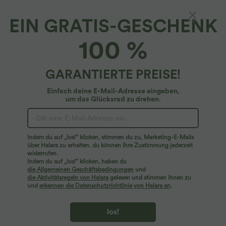
EIN GRATIS-GESCHENK
Bikini-Oberteil mit eckigem Ausschnitt,
100 %
Streifen und Glitzer - Push-Up
4.1
(
9
)
GARANTIERTE PREISE!
$31.95 USD
Einfach deine E-Mail-Adresse eingeben,
um das Glücksrad zu drehen.
Indem du auf „los!“ klicken, stimmen du zu, Marketing-E-Mails
über Halara zu erhalten. du können Ihre Zustimmung jederzeit
widerrufen.
Indem du auf „los!“ klicken, haben du
die Allgemeinen Geschäftsbedingungen
und
die Aktivitätsregeln von Halara
gelesen und stimmen ihnen zu
und
erkennen die Datenschutzrichtlinie von Halara an
.
los!