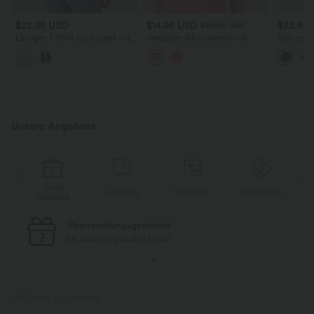
$22.95 USD
$14.95 USD
$25.95
$20.95 USD
Lässiges T-Shirt aus Lyocell mit
Geripptes Bikinioberteil mit
Glänzende
Rundhalsausschnitt, Brusttasche,
verstellbaren Trägern, ohne
Ausschnit
Fledermausärmeln und Streifen
Neckholder
Unsere Angebote
Gratis
e
Lieferung
Rückgabe
Gutscheine
Geschenk
Überraschungsgeschenk
bei Bestellung ab $223 USD
PRODUKT ID: 02911766