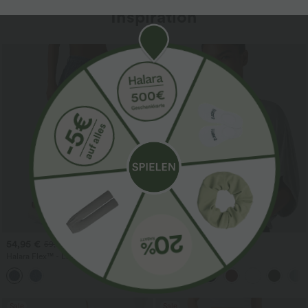
Inspiration
54,95 €
27,95 €
59,95 €
Halara Flex™ - Lässige Ballon-Joggers
Lässiges Oberteil mit
aus Denim mit mittelhohem Bund und
Rundhalsausschnitt und
mehreren Taschen
Fledermausärmeln
Sale
Sale