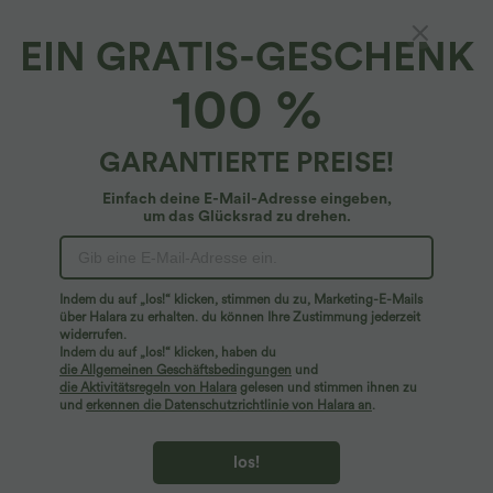
EIN GRATIS-GESCHENK
100 %
GARANTIERTE PREISE!
Einfach deine E-Mail-Adresse eingeben,
um das Glücksrad zu drehen.
Hoppla!
Wir können die von Ihnen gesuchte Seite nicht
Indem du auf „los!“ klicken, stimmen du zu, Marketing-E-Mails
finden.
über Halara zu erhalten. du können Ihre Zustimmung jederzeit
widerrufen.
Indem du auf „los!“ klicken, haben du
Mehr einkaufen
die Allgemeinen Geschäftsbedingungen
und
die Aktivitätsregeln von Halara
gelesen und stimmen ihnen zu
und
erkennen die Datenschutzrichtlinie von Halara an
.
los!