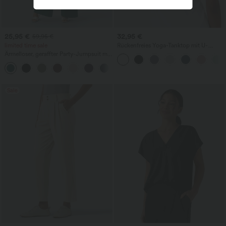
25,95 €
32,95 €
59,95 €
limited time sale
Rückenfreies Yoga-Tanktop mit U-
Ausschnitt, überkreuzten Trägern und
Ärmelloser, geraffter Party-Jumpsuit mit
abgerundetem Saum
V-Ausschnitt, Seitentaschen und
+7
unsichtbarem Reißverschluss - pipi-
praktisch
Sale