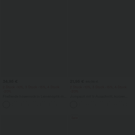
34,95 €
21,95 €
44,95 €
2 Stück -10%, 3 Stück -15%, 4 Stück
2 Stück -10%, 3 Stück -15%, 4 Stück
-20%
-20%
Fließende hosenrock in Leinenoptik mit
Jumpsuit mit V-Ausschnitt, kurzen
mittelhohem Bund, Seitentaschen und
Ärmeln, plissierten Seitentaschen und
+1
weitem Bein
weitem Bein, fließendem Waffelmuster
Sale