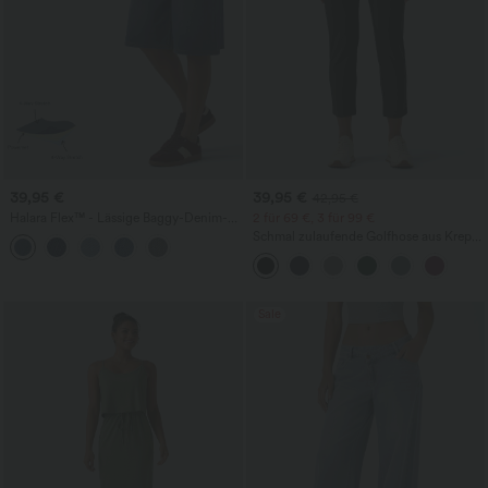
39,95 €
39,95 €
42,95 €
Halara Flex™ - Lässige Baggy-Denim-
2 für 69 €, 3 für 99 €
Shorts mit hohem Crossover-Bund und
Schmal zulaufende Golfhose aus Krepp
mehreren Taschen
mit hohem Bund und Seitentaschen
Sale