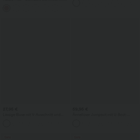
hohem Bund, Waffelmuster,
+20
Seitentaschen und weitem Bein
27,95 €
59,95 €
Lässige Bluse mit V-Ausschnitt und
Ärmelloser Jumpsuit mit U-Boot-
kurzen Puffärmeln
Ausschnitt, Seitentaschen, seitlichen
Bindebändern, Streifen und InstantCool
- Easy Peezy Edition
Sale
Sale