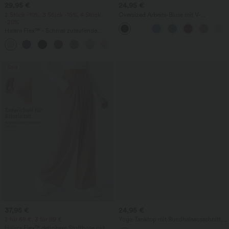
29,95 €
24,95 €
2 Stück -10%, 3 Stück -15%, 4 Stück
Oversized Arbeits-Bluse mit V-
-20%
Ausschnitt und kurzen Ärmeln -
knitterfrei
Halara Flex™ - Schmal zulaufende
Bürohose mit hohem Bund,
+8
Seitentaschen und Waffelstoff
Sale
37,95 €
24,95 €
2 für 69 €, 3 für 99 €
Yoga-Tanktop mit Rundhalsausschnitt,
Rüschen und InstantCool
Halara Flex™ dehnbare Stoffhose mit