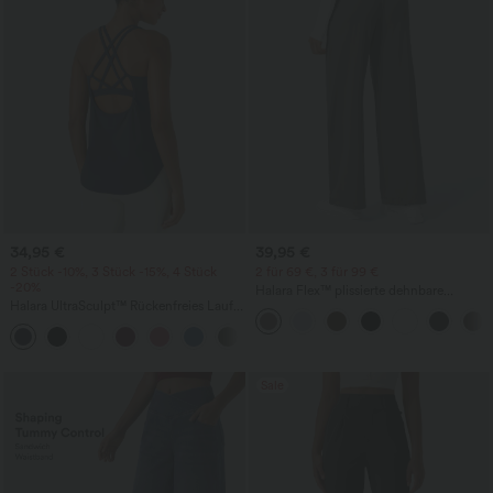
34,95 €
39,95 €
2 Stück -10%, 3 Stück -15%, 4 Stück
2 für 69 €, 3 für 99 €
-20%
Halara Flex™ plissierte dehnbare
Halara UltraSculpt™ Rückenfreies Lauf-
Stoffhose mit hohem Bund,
Tanktop mit U-Ausschnitt und
Seitentaschen und geradem Bein
+11
überkreuztem, abgerundetem Saum
Sale