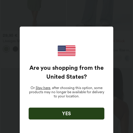
29,95 €
54,95 €
57,95 €
Lässiges Midikleid mit Kordelzug,
2 Stück -10%, 3 Stück -15%, 4 Stück
Schlitz und geschwungenem Saum
-20%
Halara Flex™ Baggy Jeans Low Rise mit
Knopf und Reißverschluss, mehreren
Taschen, weitem Bein
Are you shopping from the
United States
?
Or
Stay here
, after choosing this option, some
products may no longer be available for delivery
to your location.
YES