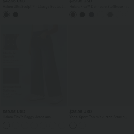
$42.95 USD
$39.95 USD
Halara UltraSculpt™ - Lässige Bootcut-
Halara Flex™ Dehnbare Stoffhose mit
Leggings mit hohem Bund und
hohem Bund und Seitentasche hinten
Gesäßtaschen
$59.95 USD
$25.95 USD
Halara Flex™ Baggy Jeans aus
Yoga-Sport-Top mit kurzen Ärmeln,
verwaschenem Stretch-Strick mit
asymmetrischem Schnitt, One-
+2
hohem Bund, mehreren Taschen und
Shoulder-Design und abgerundetem
weitem Bein, Wide Leg Jeans
Saum - schnelltrocknend