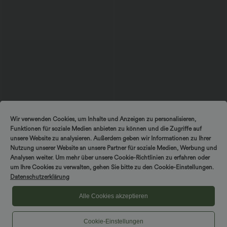
$70.95 USD
$20.95 USD
Wir verwenden Cookies, um Inhalte und Anzeigen zu personalisieren,
Halara Flex™ - Schmal zulaufende
OneForm Seamless Flow - Lässiger
Funktionen für soziale Medien anbieten zu können und die Zugriffe auf
Arbeits-Hose mit hohem Bund und
Sport-BH mit Kontrastspitze und
+8
Seitentaschen
geringem Support
unsere Website zu analysieren. Außerdem geben wir Informationen zu Ihrer
Nutzung unserer Website an unsere Partner für soziale Medien, Werbung und
Analysen weiter. Um mehr über unsere Cookie-Richtlinien zu erfahren oder
Sale
um Ihre Cookies zu verwalten, gehen Sie bitte zu den Cookie-Einstellungen.
Datenschutzerklärung
Alle Cookies akzeptieren
Cookie-Einstellungen