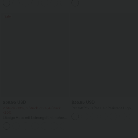
Bauchkontrolle, Streifen und Farbblock
Kordelzug und Seitentaschen
Sale
$39.95 USD
$36.95 USD
2 Stück -10%, 3 Stück -15%, 4 Stück
Patitoff™ 2.0 Pet Hair Resistant High
-20%
Waisted Crossover Side Pocket Yoga
Leggings
Lässige Hose mit Leinengefühl, hoher
Taille, Kordelzug an der Seite und
+15
weitem Bein