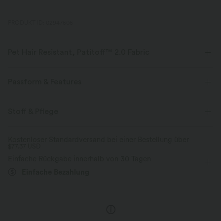
PRODUKT ID: 02947606
Pet Hair Resistant, Patitoff™ 2.0 Fabric
Tierliebhaber aufgepasst! Bleib stilvoll und den ganzen Tag über frei von
Tierhaaren mit unserem strapazierfähigen, tierhaarresistenten Stoff.
Passform & Features
Patitoff™ 2.0 ist ein anhängiges U.S.-Gebrauchspatent, das von Halara
erstellt wurde.
Für: Freizeitaktivitäten
Bauchkontrolle
flacher Bund
Stoff & Pflege
Vier-Wege-Stretch
Tierhaarresistent
Gesäßtaschen
überziehen
bodenlang
Kostenloser Standardversand bei einer Bestellung über
Tierharre leicht abzutupfen
$77.37 USD
mit hohem Bund
Bootcut
Hohe Dehnung
Einfache Rückgabe innerhalb von 30 Tagen
Vier-Wege-Stretch
Innen butterweich, außen seidig
Einfache Bezahlung