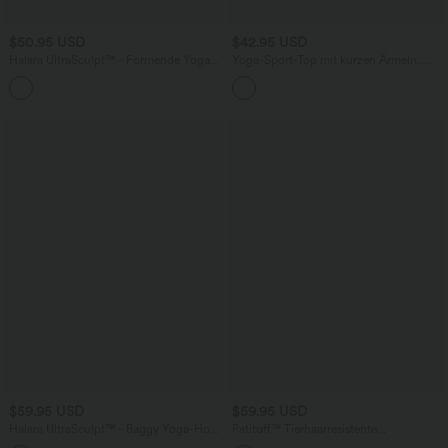
$50.95 USD
$42.95 USD
Halara UltraSculpt™ - Formende Yoga-
Yoga-Sport-Top mit kurzen Ärmeln,
Leggings mit hohem Bund,
integriertem BH, One-Shoulder-Design
Seitentaschen, Booty-Scrunch und
und abgerundetem Saum -
Bauchkontrolle - Po-Lifting
schnelltrocknend
$59.95 USD
$59.95 USD
Halara UltraSculpt™ - Baggy Yoga-Hose
Patitoff™ Tierhaarresistente
mit hohem Bund, Seitentaschen,
Jogginghose mit hohem Bund,