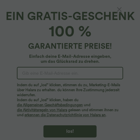
EIN GRATIS-GESCHENK
Patitoff™ 2.0*
100 %
Patitoff™ 2.0 - Lässige Bootcut-Hose mit
hohem Bund, Gesäßtaschen und
Bauchkontrolle - tierhaarabweisend
4.8
(
32
)
GARANTIERTE PREISE!
$48.95 USD
Einfach deine E-Mail-Adresse eingeben,
um das Glücksrad zu drehen.
Indem du auf „los!“ klicken, stimmen du zu, Marketing-E-Mails
über Halara zu erhalten. du können Ihre Zustimmung jederzeit
widerrufen.
Indem du auf „los!“ klicken, haben du
die Allgemeinen Geschäftsbedingungen
und
die Aktivitätsregeln von Halara
gelesen und stimmen ihnen zu
und
erkennen die Datenschutzrichtlinie von Halara an
.
los!