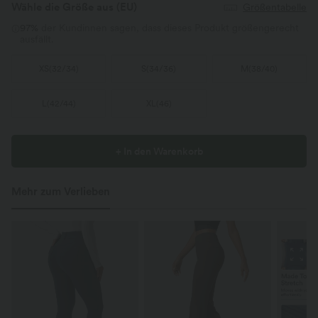
Wähle die Größe aus
(EU)
Größentabelle
97%
der Kundinnen sagen, dass dieses Produkt größengerecht
ausfällt.
XS
(
32/34
)
S
(
34/36
)
M
(
38/40
)
L
(
42/44
)
XL
(
46
)
+ In den Warenkorb
Mehr zum Verlieben