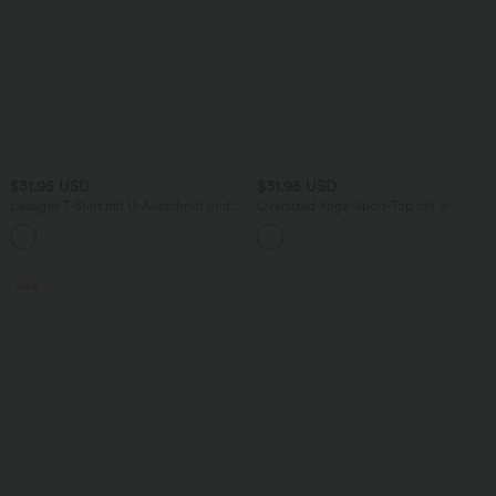
$31.95 USD
$31.95 USD
Lässiges T-Shirt mit U-Ausschnitt und
Oversized Yoga-Sport-Top mit V-
langen Ärmeln
Ausschnitt und InstantCool -
schnelltrocknend
Sale