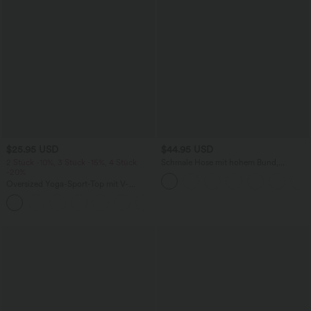
$25.95 USD
$44.95 USD
2 Stück -10%, 3 Stück -15%, 4 Stück
Schmale Hose mit hohem Bund,
-20%
Seitentaschen und Reißverschluss
Oversized Yoga-Sport-Top mit V-
Ausschnitt, kurzen Ärmeln und
+3
InstantCool - schnelltrocknend