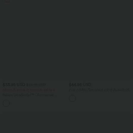
Sale
$33.95 USD
$44.95 USD
$36.95 USD
Nimm 3, zahle 2; nimm 6, zahle 4
2-in-1-Mini-Tanzkleid mit U-Ausschnitt,
rückenfrei, verdrehter Ausschnitt,
Halara UltraSculpt™ - Formende
Seitentasche-Easy Peezy
Workout-Leggings mit hohem Bund,
+17
Seitentaschen und Bauchkontrolle