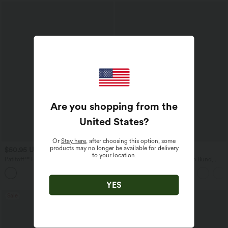
Are you shopping from the
United States
?
Or
Stay here
, after choosing this option, some
products may no longer be available for delivery
$50.95 USD
$39.95 USD
to your location.
Patitoff™ Flow Haarentfernende
Yoga-Schlaghose mit hohem Bund,
Crossover-Leggings mit Gesäßtasche
Kordelzug und Streifen
und Superflare-Bund
YES
Sale