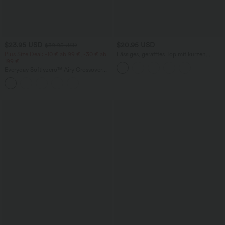
$23.95 USD
$20.95 USD
$39.95 USD
Plus Size Deal: -10 € ab 99 €, -30 € ab
Lässiges, gerafftes Top mit kurzen
199 €
Ärmeln und One-Shoulder-Design
Everyday Softlyzero™ Airy Crossover
Side Pocket 2-in-1 Tennisrock in
Übergröße-Lucid