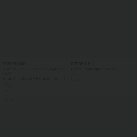
$39.95 USD
$27.95 USD
2 pieces -10%, 3 pieces -15%, 4 pieces
Halara UltraSculpt™ Cooles,
-20%
schnelltrocknendes, rückenfreies, kurzes
Yoga-Tanktop – UPF 50+
Halara UltraSculpt™ Rückenfreies Lauf-
Tanktop mit U-Ausschnitt und
+11
überkreuztem, abgerundetem Saum
SALE