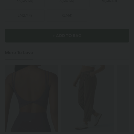
XS
(
32/34
)
S
(
34/36
)
M
(
38/40
)
L
(
42/44
)
XL
(
46
)
+ ADD TO BAG
More To Love