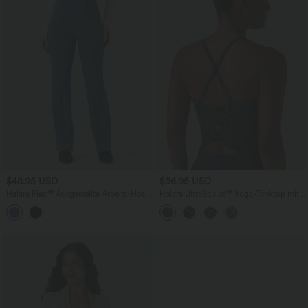
$48.95 USD
$36.95 USD
Halara Flex™ Ausgestellte Arbeits-Hose
Halara UltraSculpt™ Yoga-Tanktop mit
mit hohem Bund und Seitentaschen
Rundhalsausschnitt, integriertem BH,
Leopardenmuster und überkreuztem
Rückendesign