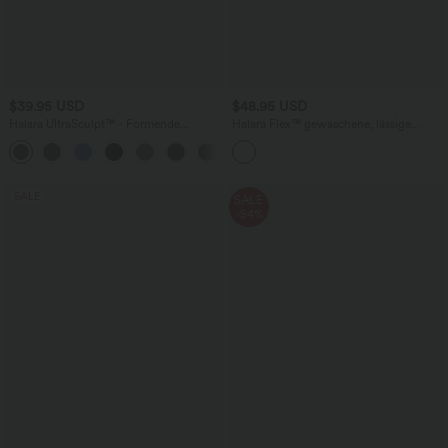
$39.95 USD
$48.95 USD
Halara UltraSculpt™ - Formende
Halara Flex™ gewaschene, lässige
Workout-Leggings mit hohem Bund,
Crossover-Flare-Jeans aus elastischem
+15
Seitentaschen und Bauchkontrolle - Po-
Strick-Denim mit Seitentaschen
Lifting
SALE
SALE
-54%