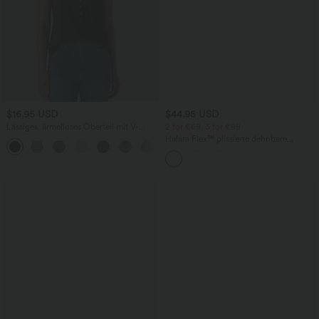
$16.95 USD
$44.95 USD
Lässiges, ärmelloses Oberteil mit V-
2 for €69, 3 for €99
Ausschnitt und dekorativen Knöpfen
Halara Flex™ plissierte dehnbare
+1
Stoffhose mit hohem Bund,
Seitentaschen und geradem Bein