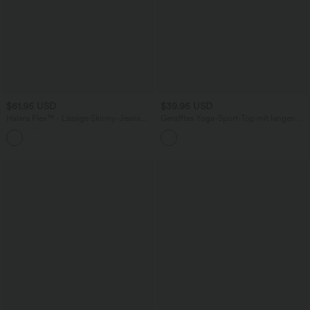
$61.95 USD
$39.95 USD
Halara Flex™ - Lässige Skinny-Jeans
Gerafftes Yoga-Sport-Top mit langen
mit hohem Bund und mehreren Taschen
Ärmeln, Daumenlöchern, Spitzendesign
und Cut-Outs