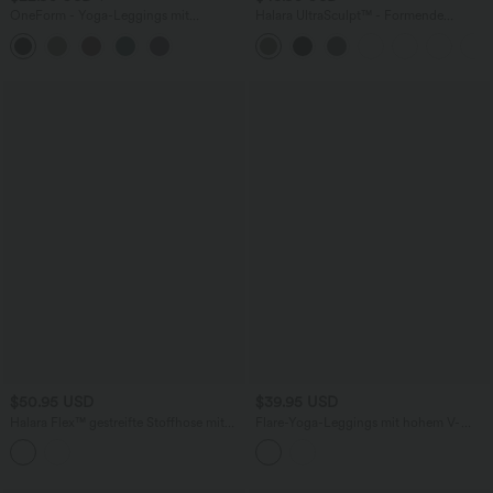
OneForm - Yoga-Leggings mit
Halara UltraSculpt™ - Formende
mittelhohem Bund, Bauchkontrolle und
Bootcut-Yoga-Leggings mit hohem
nahtlosem Flow - Po-Lifting
Bund, Tasche, Booty-Scrunch und
Bauchkontrolle - Po-Lifting
$50.95 USD
$39.95 USD
Halara Flex™ gestreifte Stoffhose mit
Flare-Yoga-Leggings mit hohem V-
mittelhohem Bund, Seitentaschen und
förmigem Bund, Seitentaschen,
Barrel-Leg, Cool Touch
Kontrastspitze und Streifen