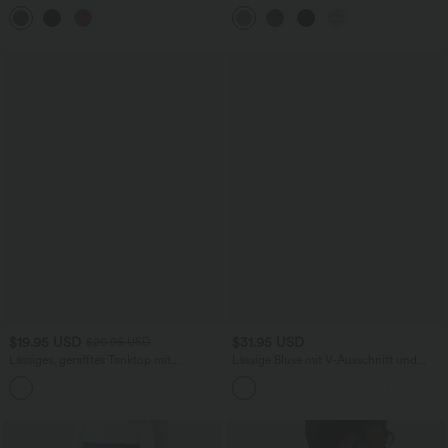
Racerback, Cut-Outs und Rissen
Kapuze, Kordelzug und langen Ärmeln
$19.95 USD
$31.95 USD
$20.95 USD
Lässiges, gerafftes Tanktop mit
Lässige Bluse mit V-Ausschnitt und
Wasserfallausschnitt, Neckholder und
kurzen Puffärmeln
Leopardenmuster