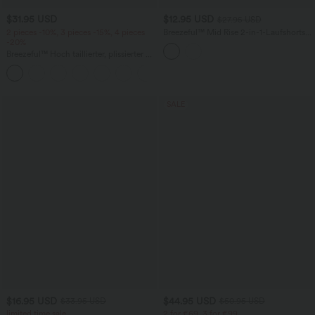
$31.95 USD
$12.95 USD
$27.95 USD
2 pieces -10%, 3 pieces -15%, 4 pieces
Breezeful™ Mid Rise 2-in-1-Laufshorts
-20%
mit Seitentaschen, schnelltrocknend
Breezeful™ Hoch taillierter, plissierter 2-
in-1-Mini-Tanzrock mit Seiten- und
+9
Gesäßtasche, asymmetrischem Saum
und schnelltrocknendem Schnitt
SALE
$16.95 USD
$44.95 USD
$33.95 USD
$50.95 USD
limited time sale
2 for €69, 3 for €99