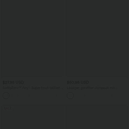
$27.95 USD
$50.95 USD
SoftlyZero™ Airy - Super hoch taillierte
Lässiger, geraffter Jumpsuit mit
2-in-1-Yoga-Shorts mit Gesäßtasche
Seitentaschen, verstellbaren Trägern
+20
und Seitentasche-längere Länge
und weitem Bein - Easy Peezy
SALE