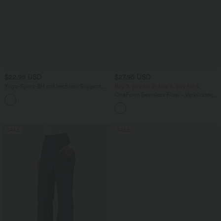
$22.95 USD
$27.95 USD
Yoga-Sport-BH mit leichtem Support,
Buy 3, pay for 2; buy 6, pay for 4
Cut-Out-Design und nahtlosem Flow
OneForm Seamless Flow - Verkürztes,
rückenfreies Yoga-Tanktop mit tiefem V-
Ausschnitt, überkreuzten Trägern und
integriertem BH
SALE
SALE