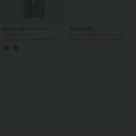
$44.95 USD
$42.95 USD
$48.95 USD
2 for €69, 3 for €99
Buy 3, pay for 2; buy 6, pay for 4
Schlaghose mit mittlerem Bund und
Halara UltraSculpt™ - Formende
seitlichen Reißverschlusstaschen
Workout-Leggings mit hohem Bund,
+12
Seitentaschen, Booty-Scrunch und
Bauchkontrolle