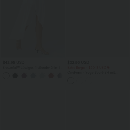
$42.95 USD
$22.95 USD
Breezeful™ Lässiger, fließender 2-in-1
Extra Bargain $20.13 USD
Maxirock mit hohem Bund, High-Low-
OneForm - Yoga-Sport-BH mit
+8
Design und Rüschen -
niedrigem Support und nahtlosem Flow
schnelltrocknend, Rock mit integrierter
Hose lang