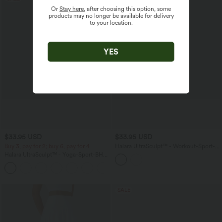
Or
Stay here
, after choosing this option, some
products may no longer be available for delivery
to your location.
YES
$33.95 USD
$33.95 USD
Buy 3, pay for 2; buy 6, pay for 4
Halara UltraSculpt™ - Workout-Sport-
BH mit leichtem Support, V-Ausschnitt,
Halara UltraSculpt™ - Yoga-Sport-BH
Racerback und Kontrastspitze
mit leichtem Support und geformten
Körbchen - Push-Up
SALE