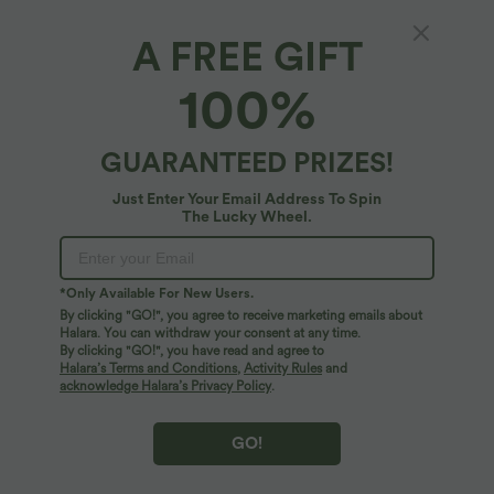
A FREE GIFT
OneForm Seamless Flow - Lässiger Sport-BH
100%
mit Kontrastspitze und geringem Support
$20.95 USD
GUARANTEED PRIZES!
Just Enter Your Email Address To Spin
The Lucky Wheel.
*Only Available For New Users.
By clicking "GO!", you agree to receive marketing emails about
Halara. You can withdraw your consent at any time.
By clicking "GO!", you have read and agree to
Halara’s Terms and Conditions
,
Activity Rules
and
acknowledge Halara’s Privacy Policy
.
GO!