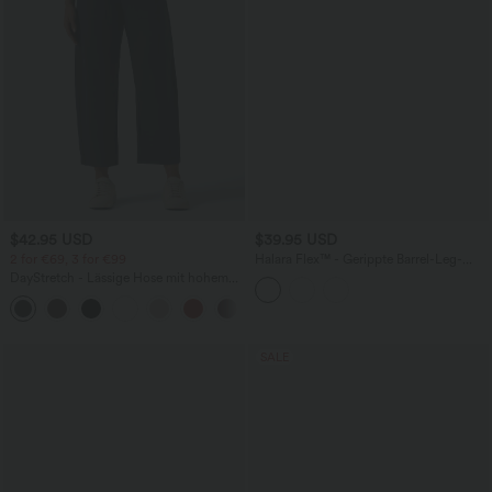
$42.95 USD
$39.95 USD
2 for €69, 3 for €99
Halara Flex™ - Gerippte Barrel-Leg-
Arbeits-Hose mit hohem Bund und
DayStretch - Lässige Hose mit hohem
Seitentaschen
Bund, Seitentaschen und Barrel-Leg
+5
SALE