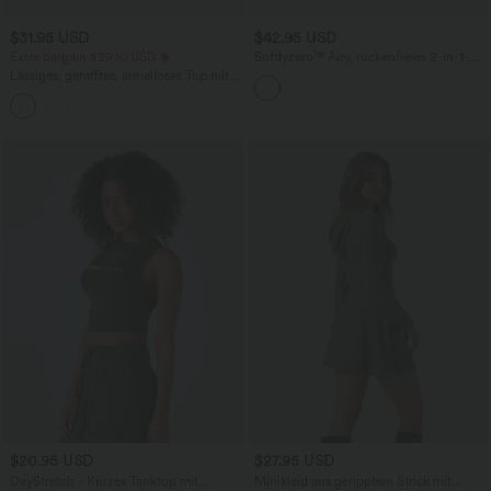
$31.95 USD
$42.95 USD
Extra bargain $29.10 USD
Softlyzero™ Airy, rückenfreies 2-in-1-
Mini-Yoga-Aktivkleid mit Bindeband am
Lässiges, gerafftes, ärmelloses Top mit
Rücken und Seitentasche, UPF 50+
tiefem V-Ausschnitt, Neckholder und
Kordelzug
$20.95 USD
$27.95 USD
DayStretch - Kurzes Tanktop mit
Minikleid aus geripptem Strick mit