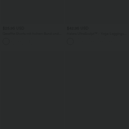
$25.95 USD
$42.95 USD
Geraffte Shorts mit hohem Bund und
Halara UltraSculpt™ - Yoga-Leggings
integrierter Unterwäsche - 6,4 cm
mit Kontrastspitze, hohem V-förmigem
Bund und Seitentaschen