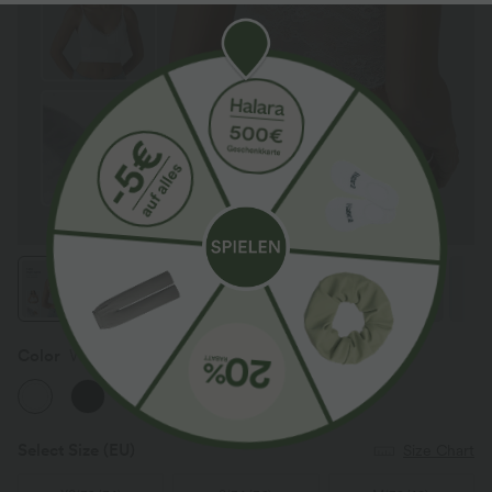
Color
White
New
New
Select Size
(EU)
Size Chart