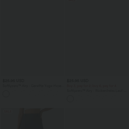
SALE
$25.95 USD
$25.95 USD
Softlyzero™ Airy - Geraffte Yoga-Hose
Buy 3, pay for 2; buy 6, pay for 4
mit hohem Bund, mehreren Taschen
Softlyzero™ Airy - Rückenfreies Lauf-
+11
und InstantCool - 7,6 cm
Tanktop mit quadratischem Ausschnitt,
überkreuzten Trägern und InstantCool -
extralang, UPF50+
SALE