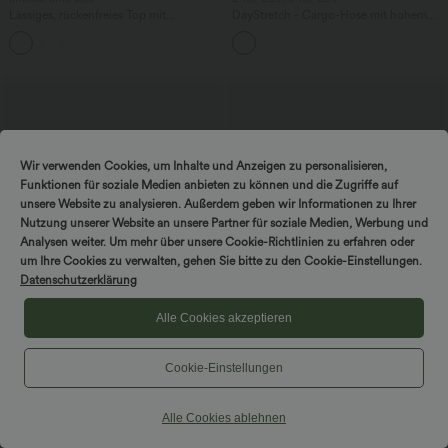
Lässiges, rückenfreies Top mit
DayStretch - Cargo-Hose mit hohem
Neckholder und Bindebändern
Bund, Seitentaschen und schmaler
+1
Passform
Wir verwenden Cookies, um Inhalte und Anzeigen zu personalisieren,
Funktionen für soziale Medien anbieten zu können und die Zugriffe auf
unsere Website zu analysieren. Außerdem geben wir Informationen zu Ihrer
Nutzung unserer Website an unsere Partner für soziale Medien, Werbung und
Analysen weiter. Um mehr über unsere Cookie-Richtlinien zu erfahren oder
SPIN TO WIN!
um Ihre Cookies zu verwalten, gehen Sie bitte zu den Cookie-Einstellungen.
Datenschutzerklärung
Alle Cookies akzeptieren
$33.95 USD
$25.95 USD
Cookie-Einstellungen
Gerafftes Mini-Freizeitkleid mit
Figurbetontes, gerafftes Minikleid mit
Stehkragen, langen Ärmeln, Rüschen
kurzen Ärmeln und One-Shoulder-
und gestuftem Saum
Design
Alle Cookies ablehnen