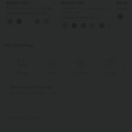
$25.95 USD
$44.95 USD
$16.95 
Extra bargain $23.49 USD
2 pieces -10%, 3 pieces -15%, 4
Lässiges,
pieces -20%
V-Ausschn
Halara UltraSculpt™ Yoga-
Knöpfen
Tanktop mit doppelten Trägern
Lässige Cordhose mit
+11
und gedrehtem Rücken
mittelhohem Bund,
Reißverschluss und
Seitentaschen
Our Offerings
Delivery
Return
Vouchers
Free gift
Free standard shipping
on orders of $77 USD or more
PRODUCT ID: 02915552