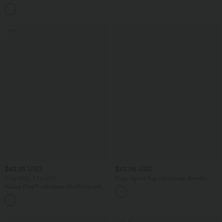
Kordelzug, weitem Bein und Taschen
+5
SALE
$42.95 USD
$42.95 USD
2 for €69, 3 for €99
Yoga-Sport-Top mit kurzen Ärmeln,
integriertem BH, One-Shoulder-Design
Halara Flex™ dehnbare Stoffhose mit
und abgerundetem Saum -
hohem Bund, Waffelmuster,
schnelltrocknend
+20
Seitentaschen und weitem Bein