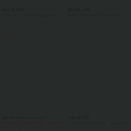
$33.95 USD
$49.95 USD
Softlyzero™ - 7/8-Yoga-Leggings mit
Halara UltraSculpt™ - Flare-Yoga-
eleganter Kontrastspitze, hohem Bund
Leggings mit hohem V-förmigem Bund,
und Gesäßtasche
Seitentaschen, Leopardenmuster und
Kontrastspitze
SALE
$61.95 USD
$20.95 USD
$64.95 USD
2 pieces -10%, 3 pieces -15%, 4 pieces
OneForm Seamless Flow - Tanktop mit
-20%
Rundhalsausschnitt, U-Rücken und