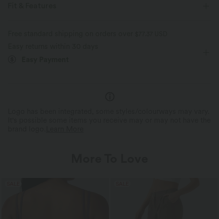
Fit & Features
V-Neck
Casual
Below the Chest
Sleeveless
Free standard shipping on orders over
$77.37 USD
Easy returns within 30 days
Four-Way Stretch
Easy Payment
Logo has been integrated, some styles/colourways may vary.
It's possible some items you receive may or may not have the
brand logo.
Learn More
More To Love
SALE
SALE