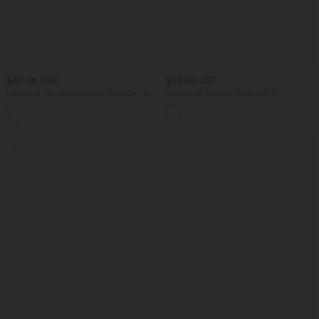
$42.95 USD
$28.95 USD
Latzhose mit verstellbaren Knöpfen an
Oversized Arbeits-Bluse mit V-
den Schulterträgern und mehrere
Ausschnitt und kurzen Ärmeln -
+11
Taschen
knitterfrei
SALE