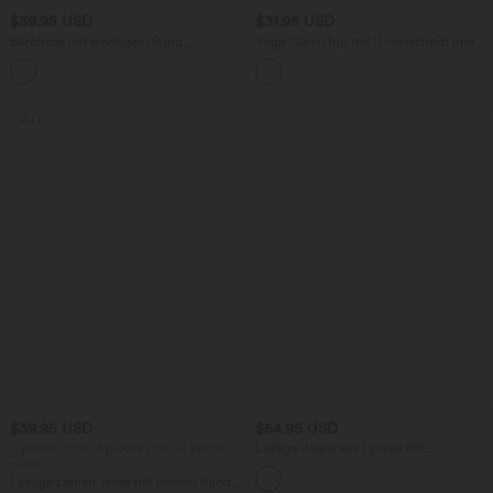
$39.95 USD
$31.95 USD
Bürohose mit niedrigem Bund,
Yoga-Cami-Top mit U-Ausschnitt und
Seitentaschen und weitem Bein
überkreuzten Trägern
SALE
$39.95 USD
$64.95 USD
2 pieces -10%, 3 pieces -15%, 4 pieces
Lässige Jeans aus Lyocell mit
-20%
mittelhohem Bund, mehreren Taschen
und Kordelzug
Lässige Leinen-Hose mit hohem Bund,