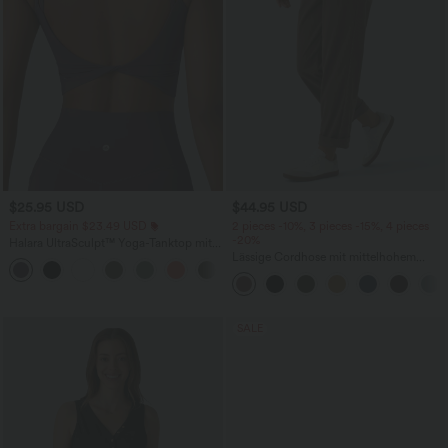
$25.95 USD
$44.95 USD
Extra bargain $23.49 USD
2 pieces -10%, 3 pieces -15%, 4 pieces
-20%
Halara UltraSculpt™ Yoga-Tanktop mit
doppelten Trägern und gedrehtem
Lässige Cordhose mit mittelhohem
+11
Rücken
Bund, Reißverschluss und Seitentaschen
SALE