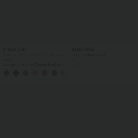
$42.95 USD
$31.95 USD
2 pieces -10%, 3 pieces -15%, 4 pieces
Lässiges Oberteil mit
-20%
Rundhalsausschnitt und
Fledermausärmeln
Lässiger, fließender Maxirock mit hohem
Bund und Raffung
+3