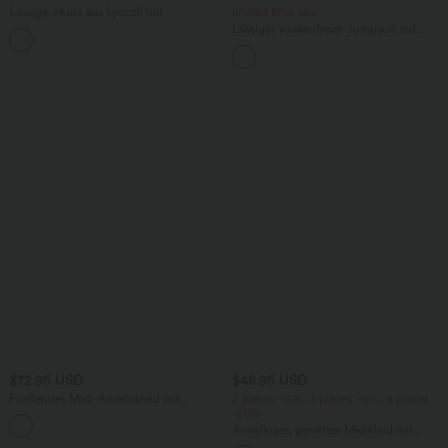
Lässige Jeans aus Lyocell mit
limited time sale
mittelhohem Bund, mehreren Taschen
Lässiger, rückenfreier Jumpsuit mit
und Kordelzug
Seitentaschen
$72.95 USD
$48.95 USD
Fließendes Midi-Arbeitskleid mit
2 pieces -10%, 3 pieces -15%, 4 pieces
Seitentaschen, Fledermausärmeln und
-20%
Bauchkontrolle
Ärmelloses, gerafftes Midikleid mit
eckigem Ausschnitt, integriertem BH