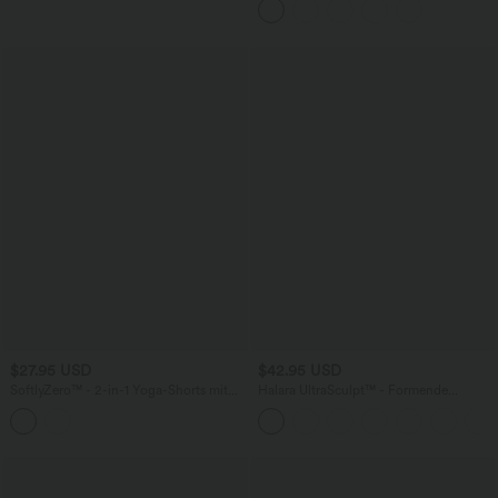
und überkreuztem Rückendesign
$27.95 USD
$42.95 USD
SoftlyZero™ - 2-in-1 Yoga-Shorts mit
Halara UltraSculpt™ - Formende
hohem Crossover-Bund, mehreren
Workout-Leggings mit hohem Bund,
Taschen und Ösen - schnelltrocknend,
Seitentaschen, Booty-Scrunch und
7,6 cm
Bauchkontrolle