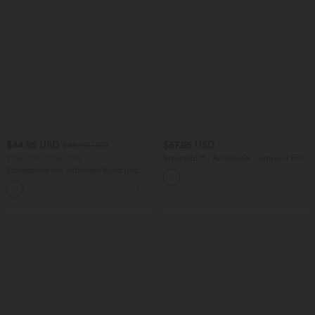
$44.95 USD
$67.95 USD
$48.95 USD
2 for €69, 3 for €99
Breezeful™ - Ärmelloser Jumpsuit mit
Seitentaschen - schnelltrocknend, Easy
Schlaghose mit mittlerem Bund und
Peezy Edition
seitlichen Reißverschlusstaschen
+12