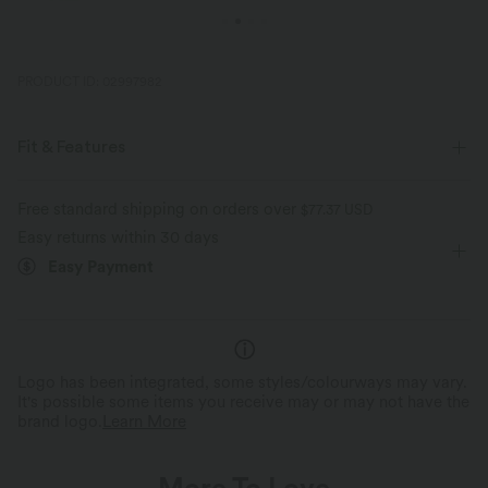
PRODUCT ID: 02997982
Fit & Features
Casual
Free standard shipping on orders over
$77.37 USD
Easy returns within 30 days
Easy Payment
Logo has been integrated, some styles/colourways may vary.
It's possible some items you receive may or may not have the
brand logo.
Learn More
More To Love