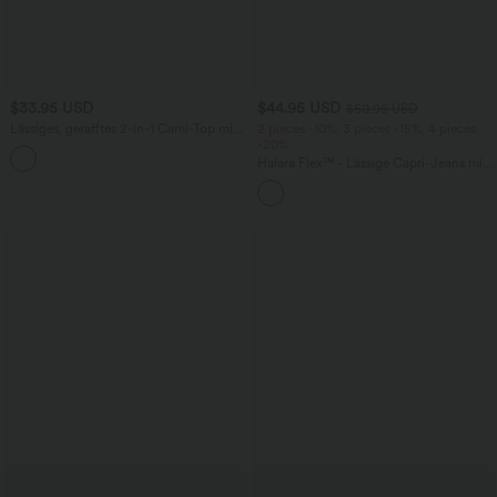
$33.95 USD
$44.95 USD
$50.95 USD
Lässiges, gerafftes 2-in-1 Cami-Top mit
2 pieces -10%, 3 pieces -15%, 4 pieces
verstellbaren Trägern und integriertem
-20%
BH
Halara Flex™ - Lässige Capri-Jeans mit
hohem Bund, mehreren Taschen und
geschlitztem Saum - slim