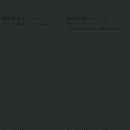
$23.95 USD
$44.95 USD
$27.95 USD
$48.95 USD
Yoga-Tanktop mit Rundhalsausschnitt,
2 for €69, 3 for €99
Rüschen und InstantCool
Schmal zulaufende Golfhose aus Krepp
+16
mit hohem Bund und Seitentaschen