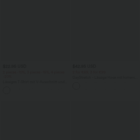
$22.95 USD
$42.95 USD
2 pieces -10%, 3 pieces -15%, 4 pieces
2 for €69, 3 for €99
-20%
DayStretch - Lässige Hose mit hohem
Lässiges T-Shirt mit V-Ausschnitt und
Bund, Seitentaschen und Barrel-Leg
kurzen Ärmeln
+9