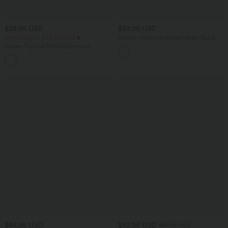
$25.95 USD
$53.95 USD
Extra bargain $23.49 USD
Arbeits-Hose mit mittelhohem Bund,
Seitentaschen und Barrel-Leg
Blusen-Top mit Neckholder und
Schlüssellochausschnitt, plissiert,
+3
ärmellos, abgerundeter Saum
$64.95 USD
$52.95 USD
$61.95 USD