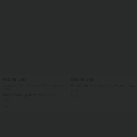
$50.95 USD
$56.95 USD
2 pieces -10%, 3 pieces -15%, 4 pieces
Ärmelloses Midikleid mit V-Ausschnitt,
-20%
Seitentaschen und Reißverschluss
Rückenfreies, gedrehtes Urlaubs-
Maxikleid mit Seitentaschen und Schlitz
+8