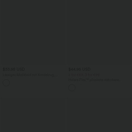
$33.95 USD
$44.95 USD
Lässiges Midikleid mit Kordelzug,
2 for €69, 3 for €99
Schlitz und geschwungenem Saum
Halara Flex™ plissierte dehnbare
Stoffhose mit hohem Bund,
Seitentaschen und geradem Bein