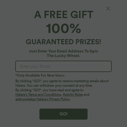
A FREE GIFT
iPhone Hülle mit Leopardenmuster
100%
$31.95 USD
GUARANTEED PRIZES!
Just Enter Your Email Address To Spin
The Lucky Wheel.
*Only Available For New Users.
By clicking "GO!", you agree to receive marketing emails about
Halara. You can withdraw your consent at any time.
By clicking "GO!", you have read and agree to
Halara’s Terms and Conditions
,
Activity Rules
and
acknowledge Halara’s Privacy Policy
.
GO!