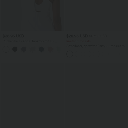
$36.95 USD
$28.95 USD
$67.95 USD
Rückenfreies Yoga-Tanktop mit U-
limited time sale
Ausschnitt, überkreuzten Trägern und
Ärmelloser, geraffter Party-Jumpsuit mit
abgerundetem Saum
V-Ausschnitt, Seitentaschen und
unsichtbarem Reißverschluss - pipi-
praktisch