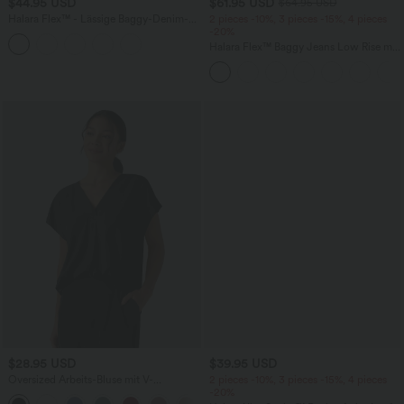
$44.95 USD
$61.95 USD
$64.95 USD
Halara Flex™ - Lässige Baggy-Denim-
2 pieces -10%, 3 pieces -15%, 4 pieces
Shorts mit hohem Crossover-Bund und
-20%
mehreren Taschen
Halara Flex™ Baggy Jeans Low Rise mit
Knopf und Reißverschluss, mehreren
Taschen, weitem Bein
$28.95 USD
$39.95 USD
Oversized Arbeits-Bluse mit V-
2 pieces -10%, 3 pieces -15%, 4 pieces
Ausschnitt und kurzen Ärmeln -
-20%