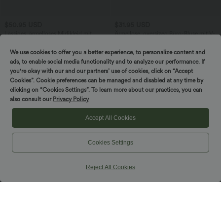
$50.95 USD
$31.95 USD
Lässiges, ärmelloses Midikleid mit
Ärmellose, oversized Büro-Bluse mit V-
Rundhalsausschnitt, integriertem BH
Ausschnitt - knitterfrei
und Rüschensaum
We use cookies to offer you a better experience, to personalize content and
ads, to enable social media functionality and to analyze our performance. If
you're okay with our and our partners’ use of cookies, click on “Accept
Cookies”. Cookie preferences can be managed and disabled at any time by
clicking on “Cookies Settings”. To learn more about our practices, you can
also consult our
Privacy Policy
Accept All Cookies
Cookies Settings
Reject All Cookies
$42.95 USD
$42.95 USD
2 pieces -10%, 3 pieces -15%, 4 pieces
Hoch taillierter, fließender 2-in-1-Midi-