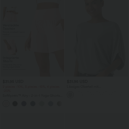
$31.95 USD
$31.95 USD
2 pieces -10%, 3 pieces -15%, 4 pieces
Lässiges Oberteil mit
-20%
Rundhalsausschnitt und
Fledermausärmeln
Softlyzero™ Airy - 2-in-1 Yoga-Shorts
mit superhohem Bund, mehreren
+23
Taschen und InstantCool - 17,78 cm