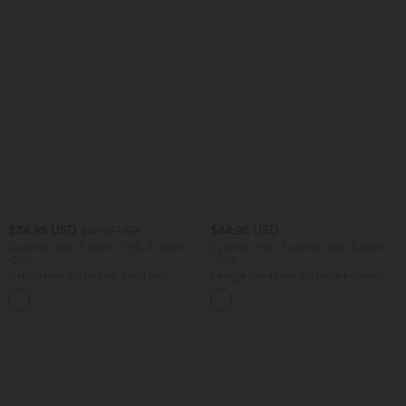
$38.95 USD
$44.95 USD
$42.95 USD
2 pieces -10%, 3 pieces -15%, 4 pieces
2 pieces -10%, 3 pieces -15%, 4 pieces
-20%
-20%
Capri-Hose mit hohem Bund und
Lässige Cordhose mit mittelhohem
Seitentaschen - leinenähnliches Material
Bund, Reißverschluss und Seitentaschen
+7