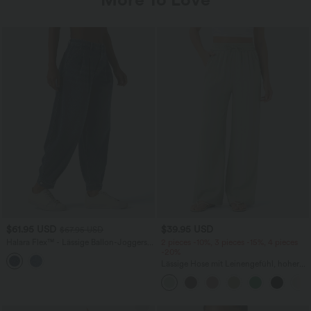
$61.95 USD
$39.95 USD
$67.95 USD
Halara Flex™ - Lässige Ballon-Joggers
2 pieces -10%, 3 pieces -15%, 4 pieces
aus Denim mit mittelhohem Bund und
-20%
mehreren Taschen
Lässige Hose mit Leinengefühl, hoher
Taille, Kordelzug an der Seite und
weitem Bein