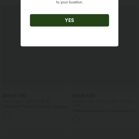
to your location.
YES
$25.95 USD
$39.95 USD
Extra bargain $23.49 USD
2 pieces -10%, 3 pieces -15%, 4 pieces
-20%
Softlyzero™ Plush Crossover Leggings
mit Taschen
Fließende hosenrock in Leinenoptik mit
+16
mittelhohem Bund, Seitentaschen und
weitem Bein