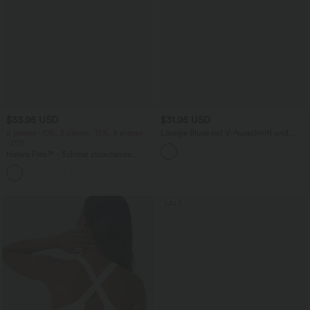
$33.95 USD
$31.95 USD
2 pieces -10%, 3 pieces -15%, 4 pieces
Lässige Bluse mit V-Ausschnitt und
-20%
kurzen Puffärmeln
Halara Flex™ - Schmal zulaufende
Bürohose mit hohem Bund,
+8
Seitentaschen und Waffelstoff
SALE