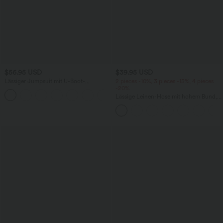
$56.95 USD
$39.95 USD
Lässiger Jumpsuit mit U-Boot-
2 pieces -10%, 3 pieces -15%, 4 pieces
Ausschnitt, Seitentaschen, kurzen
-20%
Ärmeln und Kordelzug - Easy Peezy
Lässige Leinen-Hose mit hohem Bund,
Edition
Kordelzug, weitem Bein und Taschen