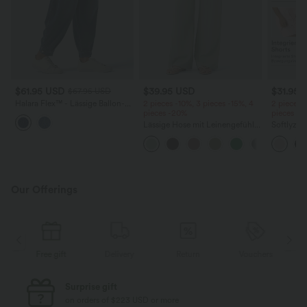
$61.95 USD
$39.95 USD
$31.95 
$67.95 USD
Halara Flex™ - Lässige Ballon-
2 pieces -10%, 3 pieces -15%, 4
2 pieces 
Joggers aus Denim mit
pieces -20%
pieces -
mittelhohem Bund und
Lässige Hose mit Leinengefühl,
Softlyzer
mehreren Taschen
hoher Taille, Kordelzug an der
Shorts m
Seite und weitem Bein
mehreren
InstantCo
Our Offerings
Delivery
Return
Vouchers
Free gift
Free standard shipping
on orders of $77 USD or more