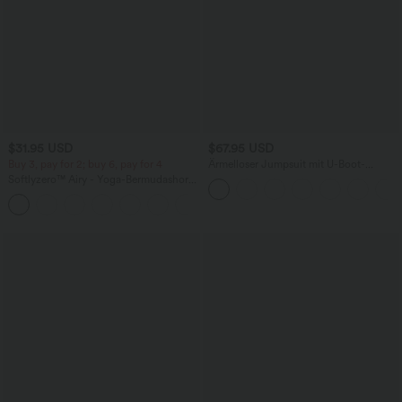
$31.95 USD
$67.95 USD
Buy 3, pay for 2; buy 6, pay for 4
Ärmelloser Jumpsuit mit U-Boot-
Ausschnitt, Seitentaschen, seitlichen
Softlyzero™ Airy - Yoga-Bermudashorts
Bindebändern, Streifen und InstantCool
mit hohem Bund, mehreren Taschen
- Easy Peezy Edition
+16
und InstantCool