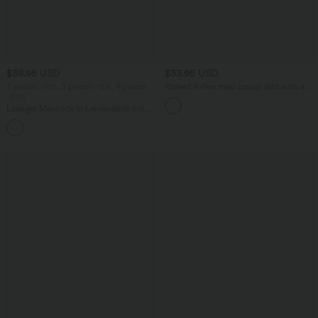
$39.95 USD
$33.95 USD
2 pieces -10%, 3 pieces -15%, 4 pieces
Ribbed A-line maxi casual skirt with a
-20%
high waistband and a slit at the hem.
Lässiger Maxirock in Leinenoptik mit
hohem Bund und Kordelzug