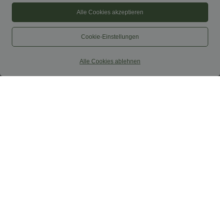
Alle Cookies akzeptieren
Cookie-Einstellungen
Alle Cookies ablehnen
$39.95 USD
$31.95 USD
2 pieces -10%, 3 pieces -15%, 4 pieces
Lässige Bluse mit V-Ausschnitt und
-20%
kurzen Puffärmeln
Lässige Leinen-Hose mit hohem Bund,
Kordelzug, weitem Bein und Taschen
+5