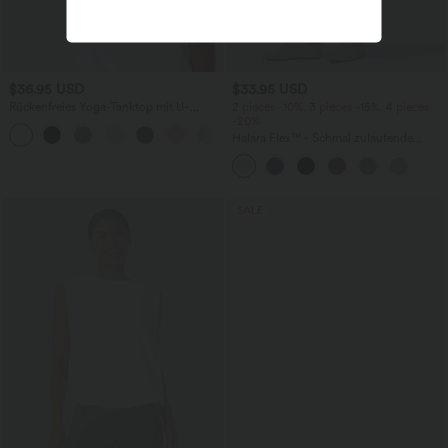
$36.95 USD
$33.95 USD
Rückenfreies Yoga-Tanktop mit U-
2 pieces -10%, 3 pieces -15%, 4 pieces
Ausschnitt, überkreuzten Trägern und
-20%
abgerundetem Saum
Halara Flex™ - Schmal zulaufende
Bürohose mit hohem Bund,
Seitentaschen und Waffelstoff
SALE