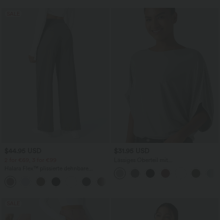
SALE
$44.95 USD
$31.95 USD
2 for €69, 3 for €99
Lässiges Oberteil mit
Rundhalsausschnitt und
Halara Flex™ plissierte dehnbare
Fledermausärmeln
Stoffhose mit hohem Bund,
+23
Seitentaschen und geradem Bein
SALE