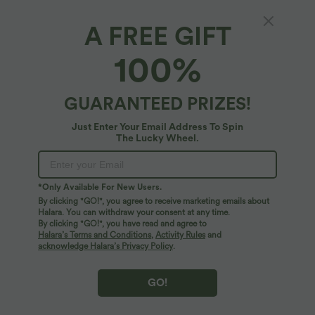
A FREE GIFT
100%
GUARANTEED PRIZES!
Just Enter Your Email Address To Spin
The Lucky Wheel.
Oops!
We can't seem to find the page you're looking for.
*Only Available For New Users.
By clicking "GO!", you agree to receive marketing emails about
Halara. You can withdraw your consent at any time.
By clicking "GO!", you have read and agree to
Shop More
Halara’s Terms and Conditions
,
Activity Rules
and
acknowledge Halara’s Privacy Policy
.
GO!