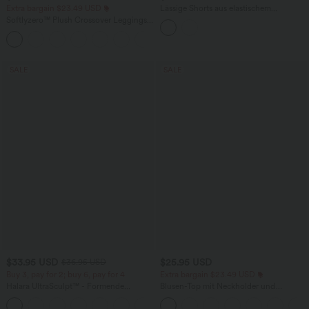
Extra bargain $23.49 USD
Lässige Shorts aus elastischem
Kunstleder mit hohem Bund und
Softlyzero™ Plush Crossover Leggings
Seitentaschen
mit Taschen
+16
SALE
SALE
$33.95 USD
$25.95 USD
$36.95 USD
Buy 3, pay for 2; buy 6, pay for 4
Extra bargain $23.49 USD
Halara UltraSculpt™ - Formende
Blusen-Top mit Neckholder und
Workout-Leggings mit hohem Bund,
Schlüssellochausschnitt, plissiert,
+17
Seitentaschen und Bauchkontrolle
ärmellos, abgerundeter Saum