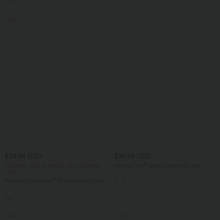
SALE
$39.95 USD
$39.95 USD
2 pieces -10%, 3 pieces -15%, 4 pieces
Halara Flex™ Jeans Jeggings aus
-20%
elastischem Strick-Denim mit hohem
Bund und Gesäßtaschen
Halara UltraSculpt™ Rückenfreies Lauf-
Tanktop mit U-Ausschnitt und
+11
überkreuztem, abgerundetem Saum
SALE
SALE