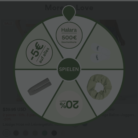
More To Love
SALE
$39.95 USD
$61.95 USD
$67.95 USD
2 pieces -10%, 3 pieces -15%, 4 pieces
Halara Flex™ - Lässige Ballon-Joggers
-20%
aus Denim mit mittelhohem Bund und
mehreren Taschen
Lässige Hose mit Leinengefühl, hoher
Taille, Kordelzug an der Seite und
+15
weitem Bein