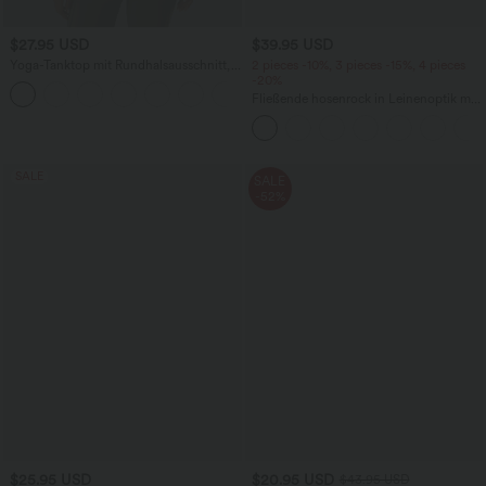
$27.95 USD
$39.95 USD
Yoga-Tanktop mit Rundhalsausschnitt,
2 pieces -10%, 3 pieces -15%, 4 pieces
Rüschen und InstantCool
-20%
+16
Fließende hosenrock in Leinenoptik mit
mittelhohem Bund, Seitentaschen und
weitem Bein
SALE
SALE
-52%
$25.95 USD
$20.95 USD
$43.95 USD