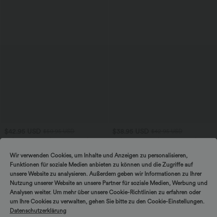
$42.95 USD
$38.95 USD
$50.95 USD
$42.95 USD
2 pieces -10%, 3 pieces -15%, 4 pieces
2 pieces -10%, 3 pieces -15%, 4 pieces
-20%
-20%
Jumpsuit mit V-Ausschnitt, kurzen
Capri-Hose mit hohem Bund und
Wir verwenden Cookies, um Inhalte und Anzeigen zu personalisieren,
Ärmeln, plissierten Seitentaschen und
Seitentaschen - leinenähnliches Material
Funktionen für soziale Medien anbieten zu können und die Zugriffe auf
+5
weitem Bein, fließendem Waffelmuster
unsere Website zu analysieren. Außerdem geben wir Informationen zu Ihrer
Nutzung unserer Website an unsere Partner für soziale Medien, Werbung und
SALE
Analysen weiter. Um mehr über unsere Cookie-Richtlinien zu erfahren oder
um Ihre Cookies zu verwalten, gehen Sie bitte zu den Cookie-Einstellungen.
Datenschutzerklärung