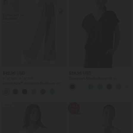
$42.95 USD
$28.95 USD
2 for €69, 3 for €99
Oversized Arbeits-Bluse mit V-
Ausschnitt und kurzen Ärmeln -
Halara Flex™ dehnbare Stoffhose mit
knitterfrei
hohem Bund, Waffelmuster,
+20
Seitentaschen und weitem Bein
SALE
SALE
-79%