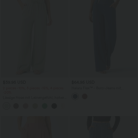
$39.95 USD
$64.95 USD
2 pieces -10%, 3 pieces -15%, 4 pieces
Halara Flex™ - Büro-Jeans mit
-20%
niedrigem Bund, mehreren Taschen und
geradem Bein
Lässige Hose mit Leinengefühl, hoher
Taille, Kordelzug an der Seite und
+15
weitem Bein