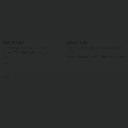
$25.95 USD
$39.95 USD
Extra bargain $23.49 USD
2 pieces -10%, 3 pieces -15%, 4 pieces
-20%
Blusen-Top mit Neckholder und
Schlüssellochausschnitt, plissiert,
Halara UltraSculpt™ Rückenfreies Lauf-
+3
ärmellos, abgerundeter Saum
Tanktop mit U-Ausschnitt und
überkreuztem, abgerundetem Saum
SALE
SALE