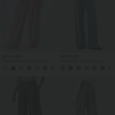
$53.95 USD
$56.95 USD
Fließende Palazzo-Hose mit hohem
Halara Flex™ - Freizeitjeans mit
Bund, Seitentaschen und weitem Bein -
mittelhohem Bund, mehreren Taschen
+5
leinenähnliches Material
und weitem Bein
SALE