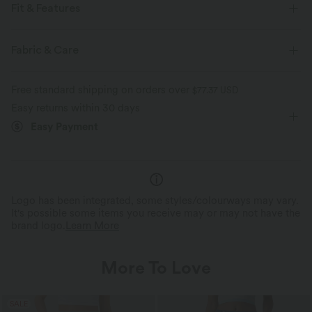
Fit & Features
For: work, commute and casual activities
Flat Waist
Fabric & Care
Side Pockets
Button Fly
Pull-on
Zip Fly
Free standard shipping on orders over
$77.37 USD
Long Length
High-waisted
Wide-leg
Easy returns within 30 days
Easy Payment
Logo has been integrated, some styles/colourways may vary.
It's possible some items you receive may or may not have the
brand logo.
Learn More
More To Love
SALE