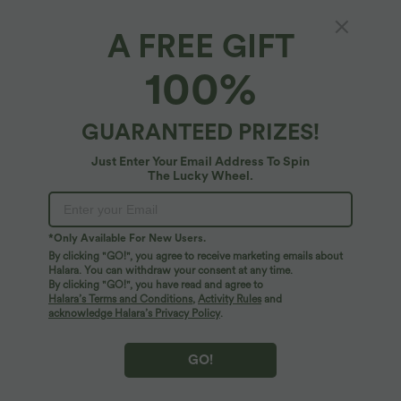
XS
(
32/34
)
S
(
34/36
)
M
(
38/40
)
A FREE GIFT
L
(
42/44
)
XL
(
46
)
100%
+ ADD TO BAG
GUARANTEED PRIZES!
More To Love
Similar Styles
Just Enter Your Email Address To Spin
The Lucky Wheel.
*Only Available For New Users.
By clicking "GO!", you agree to receive marketing emails about
Halara. You can withdraw your consent at any time.
By clicking "GO!", you have read and agree to
Halara’s Terms and Conditions
,
Activity Rules
and
acknowledge Halara’s Privacy Policy
.
GO!