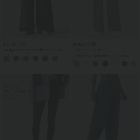
$53.95 USD
$44.95 USD
Lässige Hose mit mittelhohem Bund,
2 for €69, 3 for €99
Seitentaschen, Leopardenmuster und
Halara Flex™ plissierte dehnbare
weitem Bein
Stoffhose mit hohem Bund,
Seitentaschen und geradem Bein