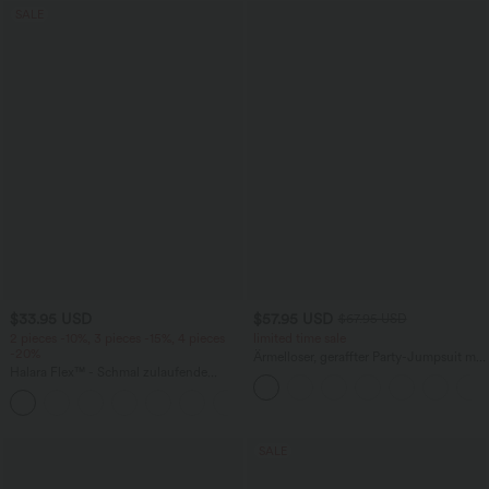
SALE
$33.95 USD
$57.95 USD
$67.95 USD
2 pieces -10%, 3 pieces -15%, 4 pieces
limited time sale
-20%
Ärmelloser, geraffter Party-Jumpsuit mit
Halara Flex™ - Schmal zulaufende
V-Ausschnitt, Seitentaschen und
Bürohose mit hohem Bund,
unsichtbarem Reißverschluss - pipi-
+8
Seitentaschen und Waffelstoff
praktisch
SALE