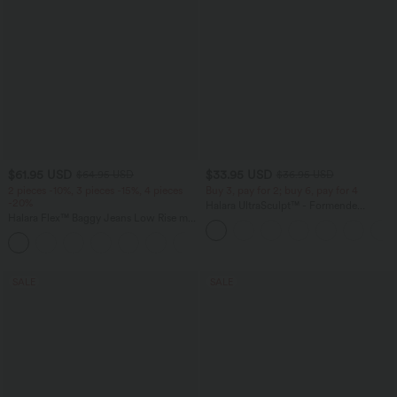
$61.95 USD
$33.95 USD
$64.95 USD
$36.95 USD
2 pieces -10%, 3 pieces -15%, 4 pieces
Buy 3, pay for 2; buy 6, pay for 4
-20%
Halara UltraSculpt™ - Formende
Halara Flex™ Baggy Jeans Low Rise mit
Workout-Leggings mit hohem Bund,
Knopf und Reißverschluss, mehreren
Seitentaschen und Bauchkontrolle
+5
Taschen, weitem Bein
SALE
SALE