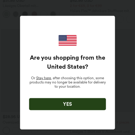
$31.95 USD
$42.95 USD
Lässiges Oberteil mit
2 for €69, 3 for €99
Rundhalsausschnitt und
Halara Flex™ dehnbare Stoffhose mit
+1
Fledermausärmeln
hohem Bund, Waffelmuster,
Seitentaschen und weitem Bein
SALE
Are you shopping from the
United States
?
Or
Stay here
, after choosing this option, some
products may no longer be available for delivery
to your location.
YES
$28.95 USD
$22.95 USD
Oversized Arbeits-Bluse mit V-
2 pieces -10%, 3 pieces -15%, 4 pieces
Ausschnitt und kurzen Ärmeln -
-20%
+1
knitterfrei
Lässiges T-Shirt mit V-Ausschnitt und