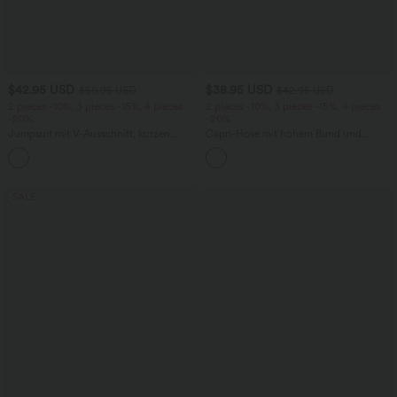
$42.95 USD
$38.95 USD
$50.95 USD
$42.95 USD
2 pieces -10%, 3 pieces -15%, 4 pieces
2 pieces -10%, 3 pieces -15%, 4 pieces
-20%
-20%
Jumpsuit mit V-Ausschnitt, kurzen
Capri-Hose mit hohem Bund und
Ärmeln, plissierten Seitentaschen und
Seitentaschen - leinenähnliches Material
+5
weitem Bein, fließendem Waffelmuster
SALE