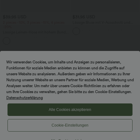
$39.95 USD
$31.95 USD
2 pieces -10%, 3 pieces -15%, 4 pieces
Lässige Bluse mit V-Ausschnitt und
-20%
kurzen Puffärmeln
Lässige Leinen-Hose mit hohem Bund,
Kordelzug, weitem Bein und Taschen
+5
Wir verwenden Cookies, um Inhalte und Anzeigen zu personalisieren,
Funktionen für soziale Medien anbieten zu können und die Zugriffe auf
unsere Website zu analysieren. Außerdem geben wir Informationen zu Ihrer
Nutzung unserer Website an unsere Partner für soziale Medien, Werbung und
Analysen weiter. Um mehr über unsere Cookie-Richtlinien zu erfahren oder
um Ihre Cookies zu verwalten, gehen Sie bitte zu den Cookie-Einstellungen.
Datenschutzerklärung
Alle Cookies akzeptieren
Cookie-Einstellungen