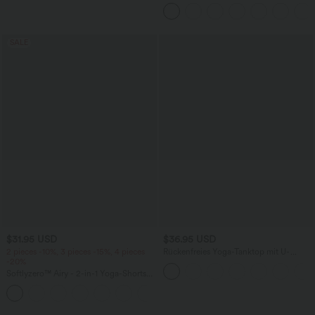
kurzen Ärmeln
SALE
$31.95 USD
$36.95 USD
2 pieces -10%, 3 pieces -15%, 4 pieces
Rückenfreies Yoga-Tanktop mit U-
-20%
Ausschnitt, überkreuzten Trägern und
abgerundetem Saum
Softlyzero™ Airy - 2-in-1 Yoga-Shorts
mit superhohem Bund, mehreren
+23
Taschen und InstantCool - 17,78 cm