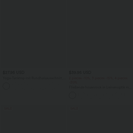
$27.95 USD
$39.95 USD
Yoga-Tanktop mit Rundhalsausschnitt,
2 pieces -10%, 3 pieces -15%, 4 pieces
Rüschen und InstantCool
-20%
+16
Fließende hosenrock in Leinenoptik mit
mittelhohem Bund, Seitentaschen und
weitem Bein
SALE
SALE