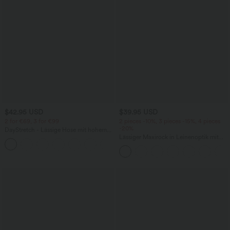
$42.95 USD
$39.95 USD
2 for €69, 3 for €99
2 pieces -10%, 3 pieces -15%, 4 pieces
-20%
DayStretch - Lässige Hose mit hohem
Bund, Seitentaschen und Barrel-Leg
Lässiger Maxirock in Leinenoptik mit
+5
hohem Bund und Kordelzug