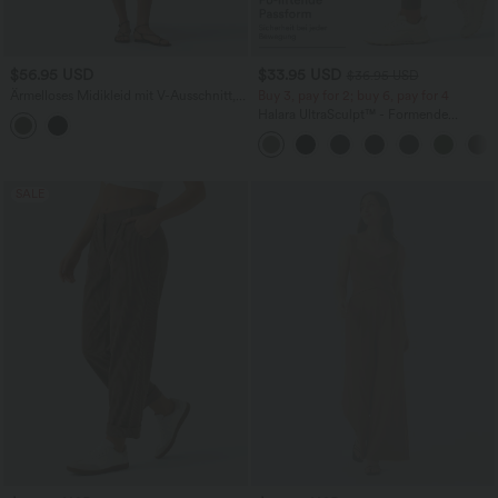
$56.95 USD
$33.95 USD
$36.95 USD
Ärmelloses Midikleid mit V-Ausschnitt,
Buy 3, pay for 2; buy 6, pay for 4
Seitentaschen und Reißverschluss
Halara UltraSculpt™ - Formende
Workout-Leggings mit hohem Bund,
Seitentaschen und Bauchkontrolle
SALE