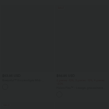
SALE
$53.95 USD
$56.95 USD
Breezeful™ Kurzärmliges Midi-
2 pieces -10%, 3 pieces -15%, 4 pieces
Freizeitkleid mit V-Ausschnitt,
-20%
+9
Seitentaschen und Bindeband hinten -
Halara Flex™ - Lässige, gewaschene
schnelltrocknend
Baggy-Jeans aus drapiertem Lyocell mit
mittelhohem Bund, mehreren Taschen
und weitem Bein
SALE