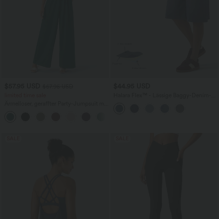
$57.95 USD
$44.95 USD
$67.95 USD
limited time sale
Halara Flex™ - Lässige Baggy-Denim-
Shorts mit hohem Crossover-Bund und
Ärmelloser, geraffter Party-Jumpsuit mit
mehreren Taschen
V-Ausschnitt, Seitentaschen und
+7
unsichtbarem Reißverschluss - pipi-
praktisch
SALE
SALE