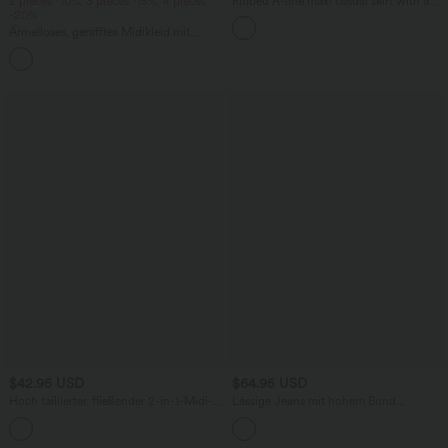
2 pieces -10%, 3 pieces -15%, 4 pieces
Ribbed A-line maxi casual skirt with a
-20%
high waistband and a slit at the hem.
Ärmelloses, gerafftes Midikleid mit
eckigem Ausschnitt, integriertem BH
und überkreuztem Rückendesign
$42.95 USD
$64.95 USD
Hoch taillierter, fließender 2-in-1-Midi-
Lässige Jeans mit hohem Bund
Tanzrock mit Seitentasche
mehreren Taschen und weitem Bein