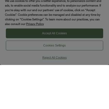
We use cookies to offer you a better experience, to personalize content and
ads, to enable social media functionality and to analyze our performance. If
you're okay with our and our partners’ use of cookies, click on “Accept
Cookies”. Cookie preferences can be managed and disabled at any time by
clicking on “Cookies Settings”. To learn more about our practices, you can
also consult our
Privacy Policy
Accept All Cookies
Cookies Settings
Reject All Cookies