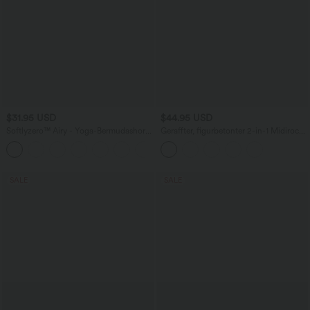
$31.95 USD
$44.95 USD
Softlyzero™ Airy - Yoga-Bermudashorts
Geraffter, figurbetonter 2-in-1 Midirock
mit hohem Bund, mehreren Taschen
aus Kunstleder mit hohem Bund und
+16
und InstantCool
abgerundetem Saum
SALE
SALE