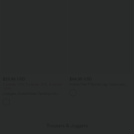
$25.95 USD
$64.95 USD
2 pieces -10%, 3 pieces -15%, 4 pieces
Halara Flex™ Barrel-Leg-Jeans aus
-20%
elastischem Strick-Denim mit niedrigem
Bund, Knopf, Reißverschluss und
Lässiges, rückenfreies Tanktop mit
mehreren Taschen
verstellbaren Trägern, gedrehtem
Rückendesign und Schnalle
Trousers & Joggers