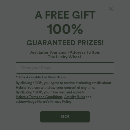
Ausschnitt und kurzen Ärmeln -
Halara Flex™ dehnbare Stoffhose mit
+1
knitterfrei
hohem Bund, Waffelmuster,
A FREE GIFT
Seitentaschen und weitem Bein
100%
SALE
GUARANTEED PRIZES!
Just Enter Your Email Address To Spin
The Lucky Wheel.
*Only Available For New Users.
By clicking "GO!", you agree to receive marketing emails about
Halara. You can withdraw your consent at any time.
By clicking "GO!", you have read and agree to
Halara’s Terms and Conditions
,
Activity Rules
and
acknowledge Halara’s Privacy Policy
.
$33.95 USD
$31.95 USD
2 pieces -10%, 3 pieces -15%, 4 pieces
Lässige Bluse mit V-Ausschnitt und
-20%
kurzen Puffärmeln
GO!
Halara Flex™ - Schmal zulaufende
Bürohose mit hohem Bund,
+8
Seitentaschen und Waffelstoff