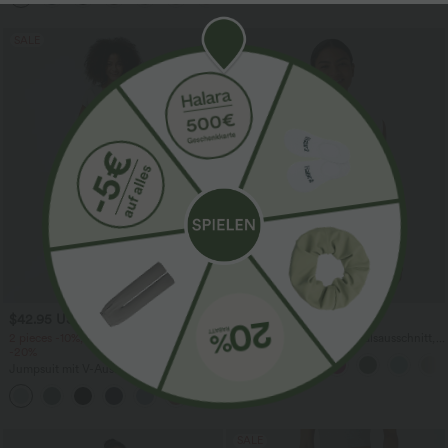
SALE
$42.95 USD
$27.95 USD
$50.95 USD
2 pieces -10%, 3 pieces -15%, 4 pieces
Yoga-Tanktop mit Rundhalsausschnitt,
-20%
Rüschen und InstantCool
Jumpsuit mit V-Ausschnitt, kurzen
Ärmeln, plissierten Seitentaschen und
+5
weitem Bein, fließendem Waffelmuster
SALE