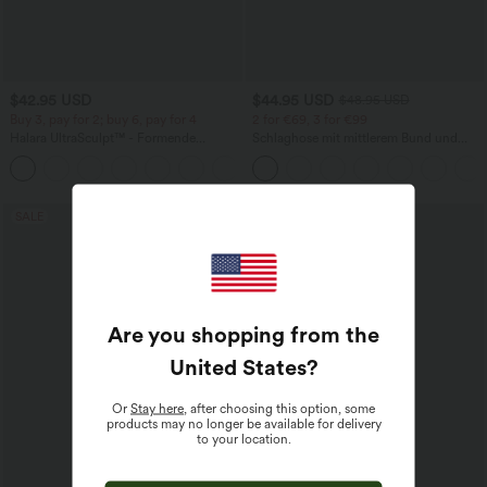
$42.95 USD
$44.95 USD
$48.95 USD
Buy 3, pay for 2; buy 6, pay for 4
2 for €69, 3 for €99
Halara UltraSculpt™ - Formende
Schlaghose mit mittlerem Bund und
Workout-Leggings mit hohem Bund,
seitlichen Reißverschlusstaschen
+13
Seitentaschen, Booty-Scrunch und
Bauchkontrolle
SALE
SALE
Are you shopping from the
United States
?
Or
Stay here
, after choosing this option, some
products may no longer be available for delivery
to your location.