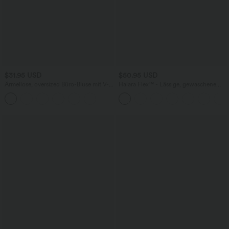
$31.95 USD
$50.95 USD
Ärmellose, oversized Büro-Bluse mit V-
Halara Flex™ - Lässige, gewaschene
Ausschnitt - knitterfrei
Bermuda-Shorts aus elastischem Strick-
Denim mit hohem Bund, mehreren
Taschen und Rollsaum