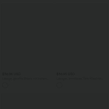
$36.95 USD
$36.95 USD
Lässige, geraffte Shorts mit hohem
Lässiges, ärmelloses Tank-Kleid mit
Bund, mehreren Taschen und Poka-Dots
Rundhalsausschnitt und Seitentaschen
- 7,6 cm