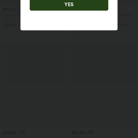
YES
$22.95 USD
$38.95 USD
$42.95 USD
2 pieces -10%, 3 pieces -15%, 4 pieces
2 pieces -10%, 3 pieces -15%, 4 pieces
-20%
-20%
Lässiges T-Shirt mit V-Ausschnitt und
Capri-Hose mit hohem Bund und
kurzen Ärmeln
Seitentaschen - leinenähnliches Material
+9
SALE
$48.95 USD
$33.95 USD