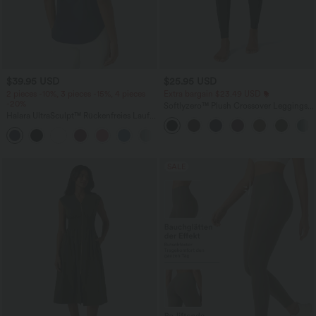
$39.95 USD
$25.95 USD
2 pieces -10%, 3 pieces -15%, 4 pieces
Extra bargain $23.49 USD
-20%
Softlyzero™ Plush Crossover Leggings
Halara UltraSculpt™ Rückenfreies Lauf-
mit Taschen
Tanktop mit U-Ausschnitt und
+11
überkreuztem, abgerundetem Saum
SALE