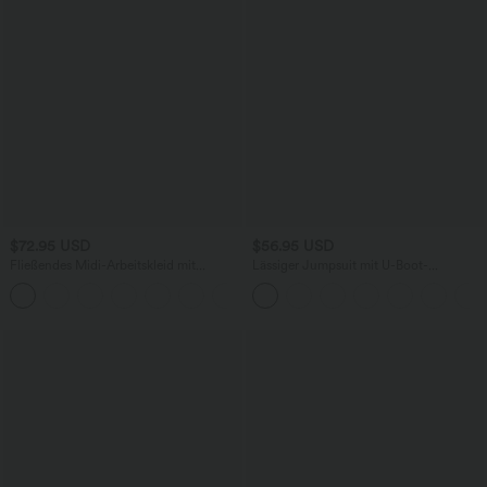
$72.95 USD
$56.95 USD
Fließendes Midi-Arbeitskleid mit
Lässiger Jumpsuit mit U-Boot-
Seitentaschen, Fledermausärmeln und
Ausschnitt, Seitentaschen, kurzen
Bauchkontrolle
Ärmeln und Kordelzug - Easy Peezy
Edition