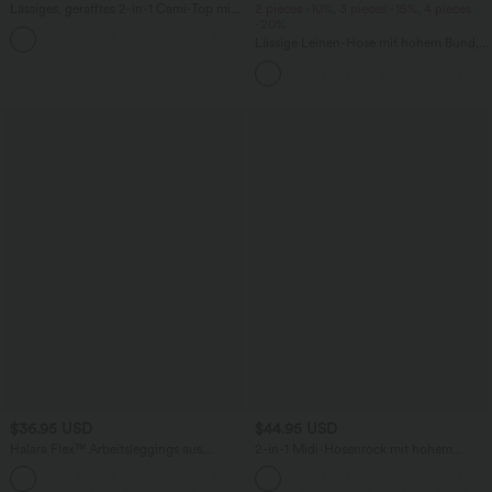
Lässiges, gerafftes 2-in-1 Cami-Top mit
2 pieces -10%, 3 pieces -15%, 4 pieces
verstellbaren Trägern und integriertem
-20%
BH
Lässige Leinen-Hose mit hohem Bund,
Kordelzug, weitem Bein und Taschen
$36.95 USD
$44.95 USD
Halara Flex™ Arbeitsleggings aus
2-in-1 Midi-Hosenrock mit hohem
elastischem Strick-Denim mit hohem
Bund, Seitentaschen, Kordelzug und
+1
Bund und mehreren Taschen
kontrastierendem Netz