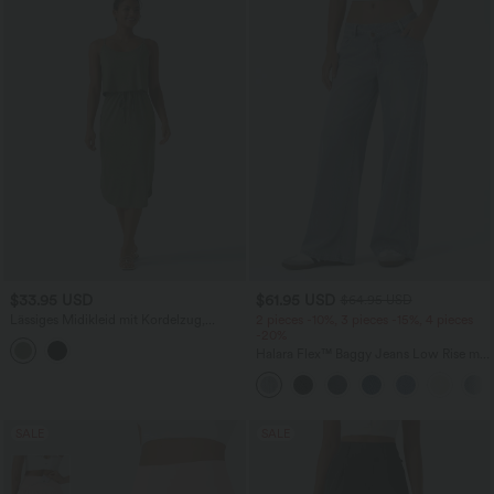
$33.95 USD
$61.95 USD
$64.95 USD
Lässiges Midikleid mit Kordelzug,
2 pieces -10%, 3 pieces -15%, 4 pieces
Schlitz und geschwungenem Saum
-20%
Halara Flex™ Baggy Jeans Low Rise mit
Knopf und Reißverschluss, mehreren
Taschen, weitem Bein
SALE
SALE