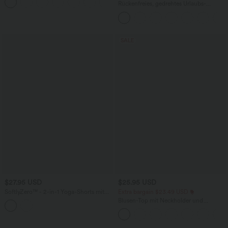
+8
Bindebändern, Streifen und InstantCool
Rückenfreies, gedrehtes Urlaubs-
- Easy Peezy Edition
Maxikleid mit Seitentaschen und Schlitz
SALE
$27.95 USD
$25.95 USD
SoftlyZero™ - 2-in-1 Yoga-Shorts mit
Extra bargain $23.49 USD
hohem Crossover-Bund, mehreren
Blusen-Top mit Neckholder und
Taschen und Ösen - schnelltrocknend,
Schlüssellochausschnitt, plissiert,
7,6 cm
ärmellos, abgerundeter Saum