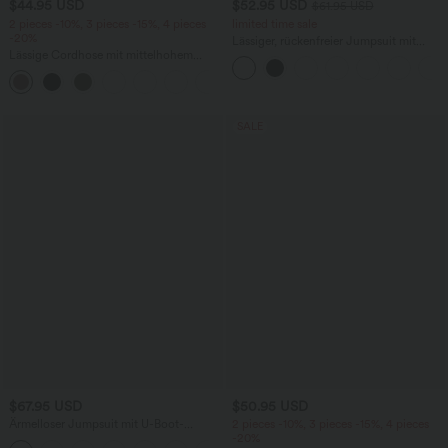
$44.95 USD
$52.95 USD
$61.95 USD
2 pieces -10%, 3 pieces -15%, 4 pieces
limited time sale
-20%
Lässiger, rückenfreier Jumpsuit mit
Lässige Cordhose mit mittelhohem
Seitentaschen
Bund, Reißverschluss und Seitentaschen
+7
SALE
$67.95 USD
$50.95 USD
Ärmelloser Jumpsuit mit U-Boot-
2 pieces -10%, 3 pieces -15%, 4 pieces
Ausschnitt, Seitentaschen, seitlichen
-20%