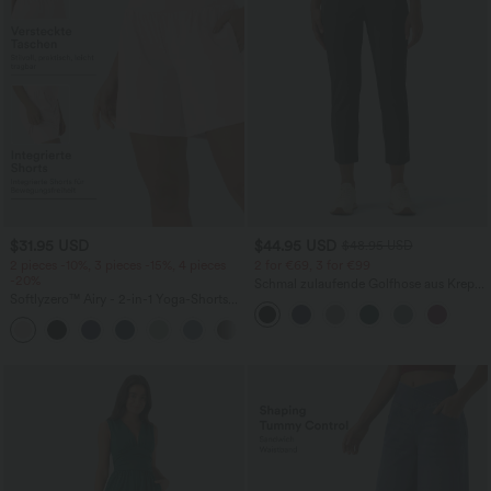
$31.95 USD
$44.95 USD
$48.95 USD
2 pieces -10%, 3 pieces -15%, 4 pieces
2 for €69, 3 for €99
-20%
Schmal zulaufende Golfhose aus Krepp
Softlyzero™ Airy - 2-in-1 Yoga-Shorts
mit hohem Bund und Seitentaschen
mit superhohem Bund, mehreren
+23
Taschen und InstantCool - 17,78 cm