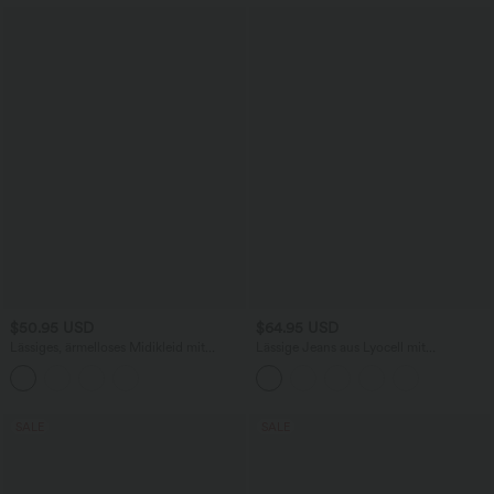
$50.95 USD
$64.95 USD
Lässiges, ärmelloses Midikleid mit
Lässige Jeans aus Lyocell mit
Rundhalsausschnitt, integriertem BH
mittelhohem Bund, mehreren Taschen
und Rüschensaum
und Kordelzug
SALE
SALE