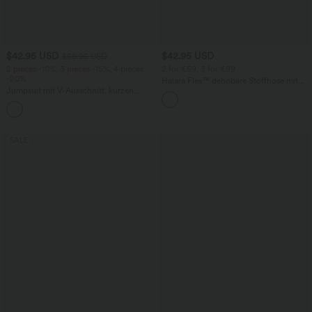
$42.95 USD
$42.95 USD
$50.95 USD
2 pieces -10%, 3 pieces -15%, 4 pieces
2 for €69, 3 for €99
-20%
Halara Flex™ dehnbare Stoffhose mit
Jumpsuit mit V-Ausschnitt, kurzen
hohem Bund, Waffelmuster,
Ärmeln, plissierten Seitentaschen und
Seitentaschen und weitem Bein
+5
weitem Bein, fließendem Waffelmuster
SALE