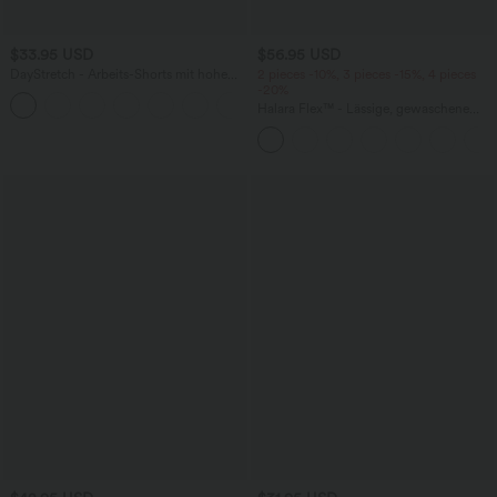
$33.95 USD
$56.95 USD
DayStretch - Arbeits-Shorts mit hohem
2 pieces -10%, 3 pieces -15%, 4 pieces
Bund, Seitentaschen und weitem Bein
-20%
+11
Halara Flex™ - Lässige, gewaschene
Baggy-Jeans aus drapiertem Lyocell mit
mittelhohem Bund, mehreren Taschen
und weitem Bein