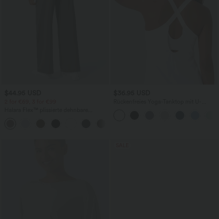
$44.95 USD
$36.95 USD
2 for €69, 3 for €99
Rückenfreies Yoga-Tanktop mit U-
Ausschnitt, überkreuzten Trägern und
Halara Flex™ plissierte dehnbare
abgerundetem Saum
Stoffhose mit hohem Bund,
+23
Seitentaschen und geradem Bein
SALE