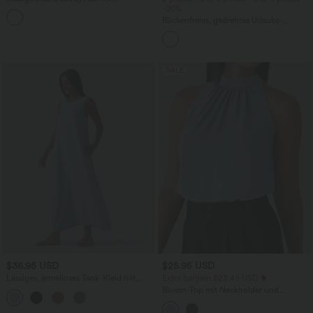
mittelhohem Bund, mehreren Taschen
-20%
und Kordelzug
Rückenfreies, gedrehtes Urlaubs-
Maxikleid mit Seitentaschen und Schlitz
SALE
$36.95 USD
$25.95 USD
Lässiges, ärmelloses Tank-Kleid mit
Extra bargain $23.49 USD
Rundhalsausschnitt und Seitentaschen
Blusen-Top mit Neckholder und
Schlüssellochausschnitt, plissiert,
ärmellos, abgerundeter Saum