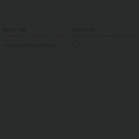
$48.95 USD
$33.95 USD
2 pieces -10%, 3 pieces -15%, 4 pieces
Ribbed A-line maxi casual skirt with a
-20%
high waistband and a slit at the hem.
Ärmelloses, gerafftes Midikleid mit
eckigem Ausschnitt, integriertem BH
und überkreuztem Rückendesign
SALE