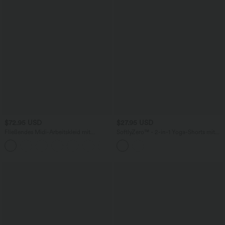
$72.95 USD
$27.95 USD
Fließendes Midi-Arbeitskleid mit
SoftlyZero™ - 2-in-1 Yoga-Shorts mit
Seitentaschen, Fledermausärmeln und
hohem Crossover-Bund, mehreren
Bauchkontrolle
Taschen und Ösen - schnelltrocknend,
7,6 cm