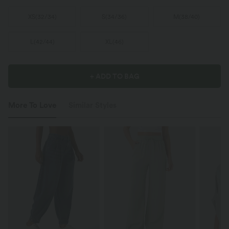
XS
(
32/34
)
S
(
34/36
)
M
(
38/40
)
L
(
42/44
)
XL
(
46
)
+ ADD TO BAG
More To Love
Similar Styles