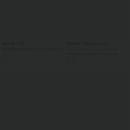
$56.95 USD
$33.95 USD
$36.95 USD
Ärmelloses Midikleid mit V-Ausschnitt,
Buy 3, pay for 2; buy 6, pay for 4
Seitentaschen und Reißverschluss
Halara UltraSculpt™ - Formende
Workout-Leggings mit hohem Bund,
Seitentaschen und Bauchkontrolle