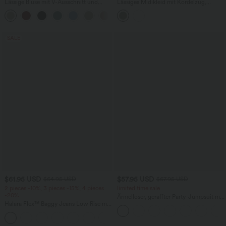
Lässige Bluse mit V-Ausschnitt und
Lässiges Midikleid mit Kordelzug,
kurzen Puffärmeln
Schlitz und geschwungenem Saum
SALE
$61.95 USD
$57.95 USD
$64.95 USD
$67.95 USD
2 pieces -10%, 3 pieces -15%, 4 pieces
limited time sale
-20%
Ärmelloser, geraffter Party-Jumpsuit mit
Halara Flex™ Baggy Jeans Low Rise mit
V-Ausschnitt, Seitentaschen und
Knopf und Reißverschluss, mehreren
unsichtbarem Reißverschluss - pipi-
+5
Taschen, weitem Bein
praktisch