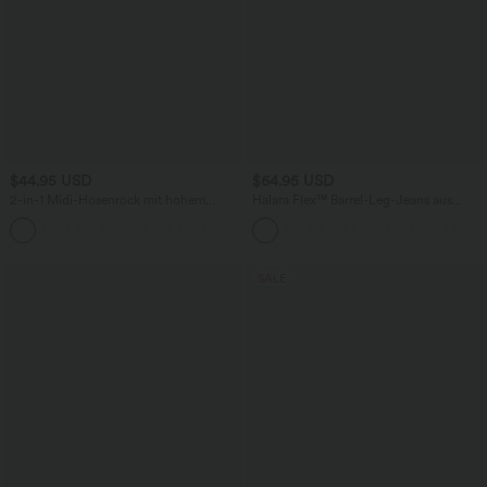
$44.95 USD
$64.95 USD
2-in-1 Midi-Hosenrock mit hohem
Halara Flex™ Barrel-Leg-Jeans aus
Bund, Seitentaschen, Kordelzug und
elastischem Strick-Denim mit niedrigem
+15
kontrastierendem Netz
Bund, Knopf, Reißverschluss und
mehreren Taschen
SALE