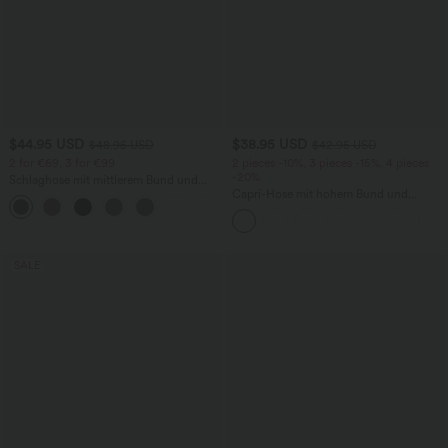
$44.95 USD
$38.95 USD
$48.95 USD
$42.95 USD
2 for €69, 3 for €99
2 pieces -10%, 3 pieces -15%, 4 pieces
-20%
Schlaghose mit mittlerem Bund und
seitlichen Reißverschlusstaschen
Capri-Hose mit hohem Bund und
+12
Seitentaschen - leinenähnliches Material
SALE