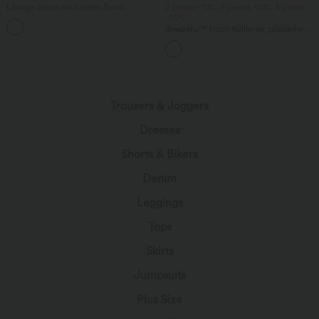
Lässige Jeans mit hohem Bund
2 pieces -10%, 3 pieces -15%, 4 pieces
mehreren Taschen und weitem Bein
-20%
Breezeful™ Hoch taillierter, plissierter 2-
in-1-Mini-Tanzrock mit Seiten- und
Gesäßtasche, asymmetrischem Saum
und schnelltrocknendem Schnitt
Trousers & Joggers
Dresses
Shorts & Bikers
Denim
Leggings
Tops
Skirts
Jumpsuits
Plus Size