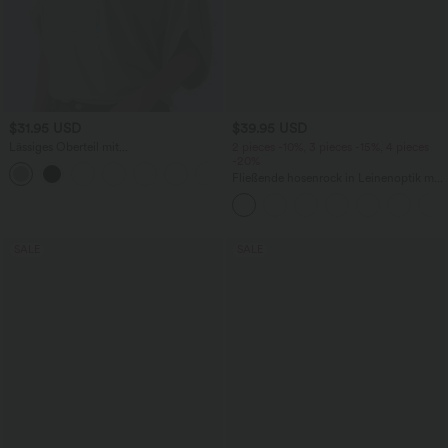
$31.95 USD
$39.95 USD
Lässiges Oberteil mit
2 pieces -10%, 3 pieces -15%, 4 pieces
Rundhalsausschnitt und
-20%
+1
Fledermausärmeln
Fließende hosenrock in Leinenoptik mit
mittelhohem Bund, Seitentaschen und
weitem Bein
SALE
SALE