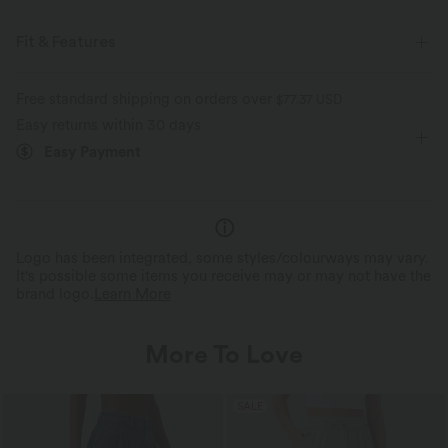
Fit & Features
Flat Waist
Side Pockets
Pull-on
Drawstring
Free standard shipping on orders over
$77.37 USD
Easy returns within 30 days
Casual
Floor Length
High-waisted
Wide-leg
Easy Payment
Medium Stretch
Four-Way Stretch
Logo has been integrated, some styles/colourways may vary.
It's possible some items you receive may or may not have the
brand logo.
Learn More
More To Love
SALE