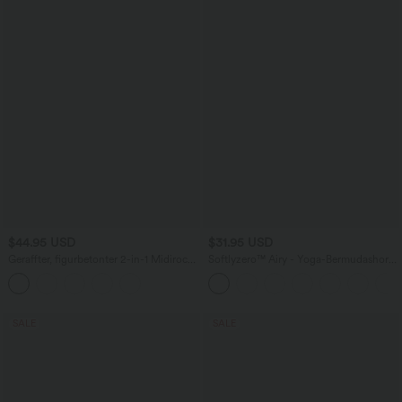
$44.95 USD
$31.95 USD
Geraffter, figurbetonter 2-in-1 Midirock
Softlyzero™ Airy - Yoga-Bermudashorts
aus Kunstleder mit hohem Bund und
mit hohem Bund, mehreren Taschen
abgerundetem Saum
und InstantCool
SALE
SALE