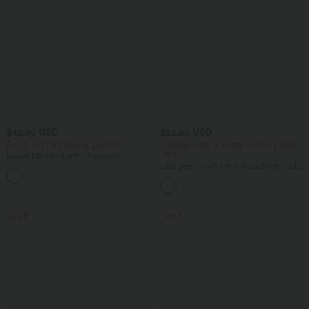
$42.95 USD
$22.95 USD
Buy 3, pay for 2; buy 6, pay for 4
2 pieces -10%, 3 pieces -15%, 4 pieces
-20%
Halara UltraSculpt™ - Formende
Workout-Leggings mit hohem Bund,
Lässiges T-Shirt mit V-Ausschnitt und
+13
Seitentaschen, Booty-Scrunch und
kurzen Ärmeln
Bauchkontrolle
SALE
SALE