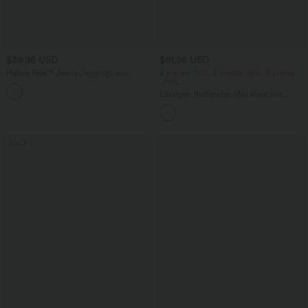
$39.95 USD
$61.95 USD
Halara Flex™ Jeans Jeggings aus
2 pieces -10%, 3 pieces -15%, 4 pieces
elastischem Strick-Denim mit hohem
-20%
Bund und Gesäßtaschen
Lässiges, fließendes Maxikleid mit
Seitentaschen
SALE