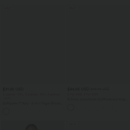
SALE
SALE
$31.95 USD
$44.95 USD
$48.95 USD
2 pieces -10%, 3 pieces -15%, 4 pieces
2 for €69, 3 for €99
-20%
Schmal zulaufende Golfhose aus Krepp
Softlyzero™ Airy - 2-in-1 Yoga-Shorts
mit hohem Bund und Seitentaschen
mit superhohem Bund, mehreren
+23
Taschen und InstantCool - 17,78 cm
SALE