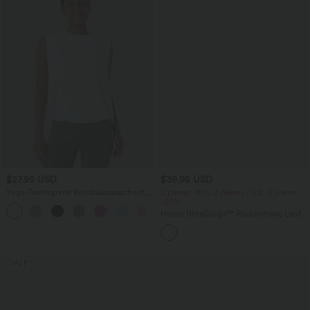
$27.95 USD
$39.95 USD
Yoga-Tanktop mit Rundhalsausschnitt,
2 pieces -10%, 3 pieces -15%, 4 pieces
Rüschen und InstantCool
-20%
+16
Halara UltraSculpt™ Rückenfreies Lauf-
Tanktop mit U-Ausschnitt und
überkreuztem, abgerundetem Saum
SALE