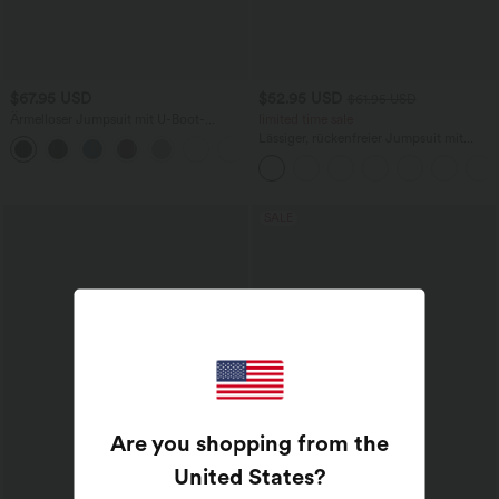
$67.95 USD
$52.95 USD
$61.95 USD
Ärmelloser Jumpsuit mit U-Boot-
limited time sale
Ausschnitt, Seitentaschen, seitlichen
Lässiger, rückenfreier Jumpsuit mit
+8
Bindebändern, Streifen und InstantCool
Seitentaschen
- Easy Peezy Edition
SALE
Are you shopping from the
United States
?