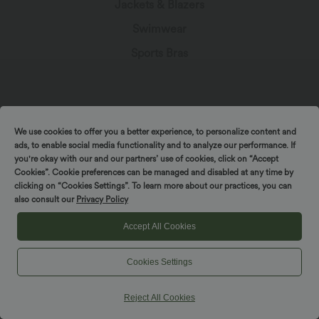
Jackets & Blazers
Swimwear
Sports Bras
Let's Stay In Touch
We use cookies to offer you a better experience, to personalize content and
ads, to enable social media functionality and to analyze our performance. If
you're okay with our and our partners’ use of cookies, click on “Accept
Subscribe for exclusive deals, early access to fresh
Cookies”. Cookie preferences can be managed and disabled at any time by
drops, and more!
clicking on “Cookies Settings”. To learn more about our practices, you can
also consult our
Privacy Policy
Accept All Cookies
Cookies Settings
*By subscribing, you agree to receive marketing
communication from Halara by email. You can unsubscribe at
any point. By continuing, you agree with our
Terms and Conditions
,
Privacy Policy
.
Reject All Cookies