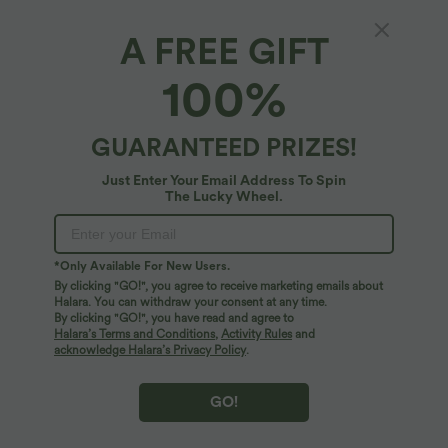
A FREE GIFT
Lässige Hose mit hohem Bund, Seitentaschen,
100%
Kordelzug, InstantCool und weitem Bein -
UPF50+
$44.95 USD
GUARANTEED PRIZES!
Just Enter Your Email Address To Spin
The Lucky Wheel.
*Only Available For New Users.
By clicking "GO!", you agree to receive marketing emails about
Halara. You can withdraw your consent at any time.
By clicking "GO!", you have read and agree to
Halara’s Terms and Conditions
,
Activity Rules
and
acknowledge Halara’s Privacy Policy
.
GO!