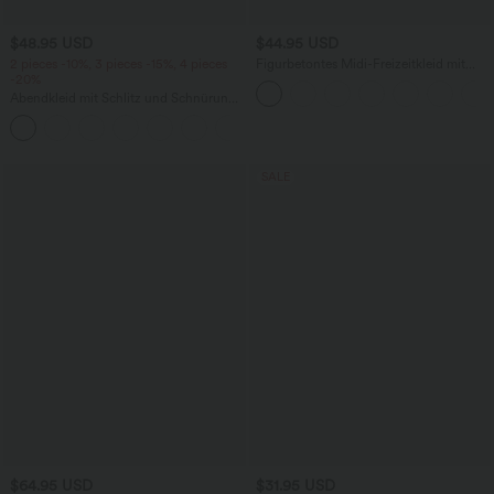
$48.95 USD
$44.95 USD
2 pieces -10%, 3 pieces -15%, 4 pieces
Figurbetontes Midi-Freizeitkleid mit
-20%
Schlitz, rückenfreiem Korsett mit
quadratischem Ausschnitt und Rüschen
Abendkleid mit Schlitz und Schnürung,
gerafft, rückenfrei, figurbetont
+7
SALE
$64.95 USD
$31.95 USD