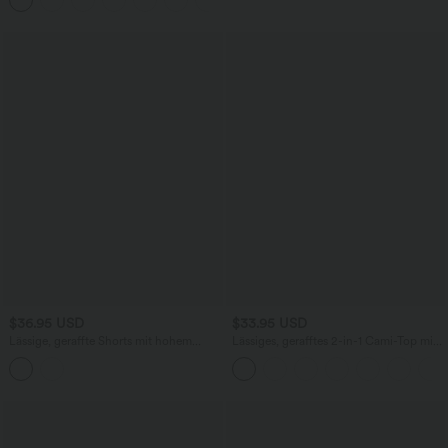
$36.95 USD
$33.95 USD
Lässige, geraffte Shorts mit hohem
Lässiges, gerafftes 2-in-1 Cami-Top mit
Bund, mehreren Taschen und Poka-Dots
verstellbaren Trägern und integriertem
- 7,6 cm
BH