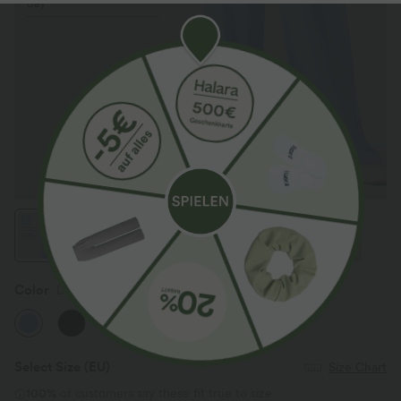
Color
Dutch Canal
Select Size
(EU)
Size Chart
100%
of customers say these fit true to size.