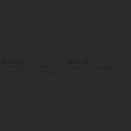
$25.95 USD
$44.95 USD
Extra bargain $23.49 USD
Halara Flex™ - Lässige Baggy-Denim-
Shorts mit hohem Crossover-Bund und
Softlyzero™ Plush Crossover Leggings
mehreren Taschen
mit Taschen
+16
SALE