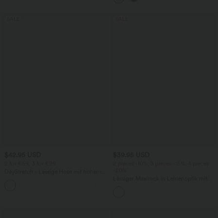
SALE
SALE
$42.95 USD
$39.95 USD
2 for €69, 3 for €99
2 pieces -10%, 3 pieces -15%, 4 pieces
-20%
DayStretch - Lässige Hose mit hohem
Bund, Seitentaschen und Barrel-Leg
Lässiger Maxirock in Leinenoptik mit
+5
hohem Bund und Kordelzug