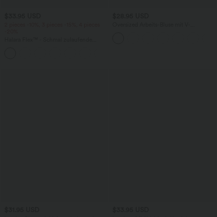
$33.95 USD
$28.95 USD
2 pieces -10%, 3 pieces -15%, 4 pieces
Oversized Arbeits-Bluse mit V-
-20%
Ausschnitt und kurzen Ärmeln -
knitterfrei
Halara Flex™ - Schmal zulaufende
Bürohose mit hohem Bund,
+8
Seitentaschen und Waffelstoff
$31.95 USD
$33.95 USD