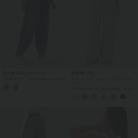
$61.95 USD
$39.95 USD
$67.95 USD
Halara Flex™ - Lässige Ballon-Joggers
2 pieces -10%, 3 pieces -15%, 4 pieces
aus Denim mit mittelhohem Bund und
-20%
mehreren Taschen
Lässige Hose mit Leinengefühl, hoher
Taille, Kordelzug an der Seite und
weitem Bein
SALE