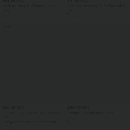
$42.95 USD
$31.95 USD
Hoch taillierter, fließender 2-in-1-Midi-
Ärmellose, oversized Büro-Bluse mit V-
Tanzrock mit Seitentasche
Ausschnitt - knitterfrei
SALE
$44.95 USD
$56.95 USD
2 pieces -10%, 3 pieces -15%, 4 pieces
Lässiger Jumpsuit mit U-Boot-
-20%
Ausschnitt, Seitentaschen, kurzen
Ärmeln und Kordelzug - Easy Peezy
Lässige Cordhose mit mittelhohem
Edition
Bund, Reißverschluss und Seitentaschen
+7