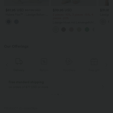
$61.95 USD
$39.95 USD
$31.95 
$67.95 USD
Halara Flex™ - Lässige Ballon-
2 pieces -10%, 3 pieces -15%, 4
Lässiges 
Joggers aus Denim mit
pieces -20%
Rundhals
mittelhohem Bund und
Flederma
Lässige Hose mit Leinengefühl,
mehreren Taschen
hoher Taille, Kordelzug an der
Seite und weitem Bein
Our Offerings
Delivery
Return
Vouchers
Free gift
Free standard shipping
on orders of $77 USD or more
PRODUCT ID: 02937824