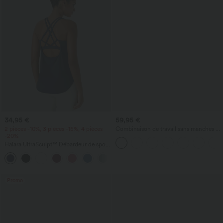
34,95 €
59,95 €
2 pièces -10%, 3 pièces -15%, 4 pièces
Combinaison de travail sans manches à
-20%
encolure bateau, côtés noués, toucher
frais, rayée, avec poches — Édition Easy
Halara UltraSculpt™ Débardeur de sport
Peezy
à col rond et ourlet arrondi
+11
Promo