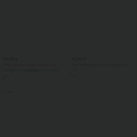
22,95 €
49,95 €
Offre exceptionnelle à 20,95 €
Robe de travail midi à encolure en V,
sans manches, à fermeture éclair à
SoftlyZero™ Leggings unis à taille
double sens, avec poches
croisée avec poche
+16
Promo