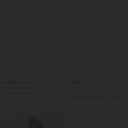
Promo
50,95 €
27,95 €
59,95 €
vente à durée limitée
2 pièces -10%, 3 pièces -15%, 4 pièces
-20%
Combinaison sans manches à col en V
avec poche froncée - Easy Peezy
Shorts de yoga SoftlyZero™ Airy 2-en-1
+7
InstantCool, super taille haute, 7" avec
poches
Promo