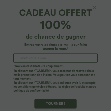
CADEAU OFFERT
Shorts de yoga 2-en-1 à rayures, taille haute
100%
avec cordon, 7'' avec poches
37,95 €
de chance de gagner
Entrez votre addresse e-mail pour faire
tourner la roue.*
*Nouveaux utilisateurs uniquement.
En cliquant sur "TOURNER !", vous acceptez de recevoir des e-
mails promotionnels d'Halara. Vous pouvez vous désabonner à
tout moment.
En cliquant sur "TOURNER !", vous indiquez avoir lu et accepté
les conditions générales d'Halara
,
les règles de l'activité
et notre
politique de confidentialité
.
TOURNER !