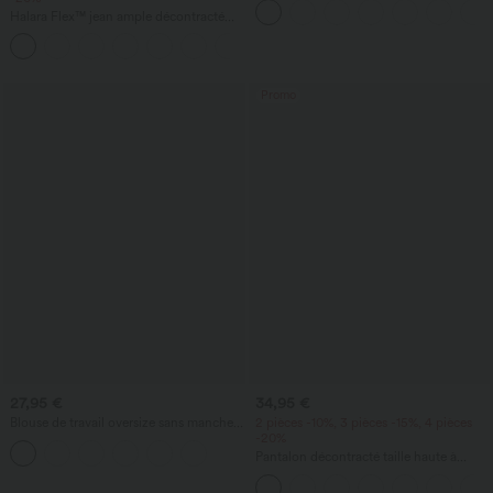
avec poches - édition Easy Peezy
Halara Flex™ jean ample décontracté
taille mi-haute, lyocell drapé, effet
délavé, jambe large, avec poches
Promo
27,95 €
34,95 €
Blouse de travail oversize sans manches,
2 pièces -10%, 3 pièces -15%, 4 pièces
col en V, anti‑froissement
-20%
Pantalon décontracté taille haute à
cordon, coupe large en mélange de lin,
avec poches