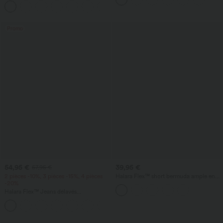
+5
poches latérales, jambes larges et coupe
fluide
Promo
54,95 €
39,95 €
57,95 €
2 pièces -10%, 3 pièces -15%, 4 pièces
Halara Flex™ short bermuda ample en
-20%
denim, taille haute croisée avec effet
gainant sur le ventre, avec poches.
Halara Flex™ Jeans délavés
décontractés, coupe baggy à jambe
+5
large, taille basse asymétrique, poches
zippées