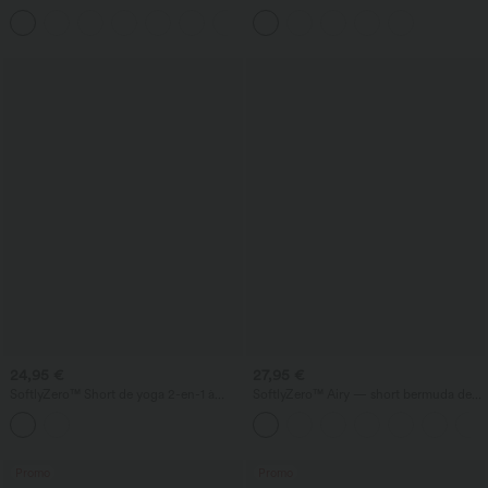
chauve‑souris, à effet gainant, avec
cordon de serrage, avec poches
poches
24,95 €
27,95 €
SoftlyZero™ Short de yoga 2-en-1 à
SoftlyZero™ Airy — short bermuda de
œillets, taille haute croisée, à séchage
yoga taille haute avec poches,
rapide, 3'' avec poches
technologie InstantCool
Promo
Promo