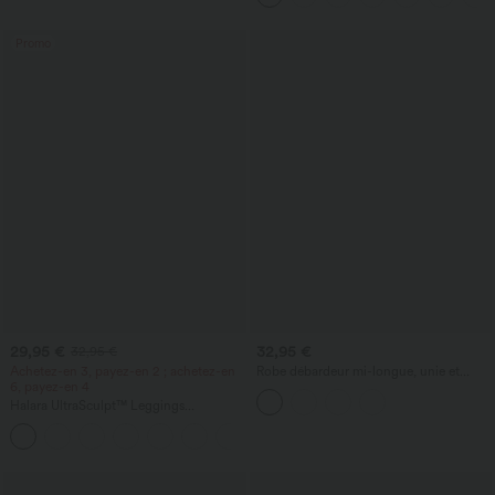
Promo
29,95 €
32,95 €
32,95 €
Achetez-en 3, payez-en 2 ; achetez-en
Robe débardeur mi-longue, unie et
6, payez-en 4
décontractée, sans manches, à encolure
ronde, avec poches.
Halara UltraSculpt™ Leggings
d'entraînement sculptants taille haute,
+17
effet ventre plat, avec poche