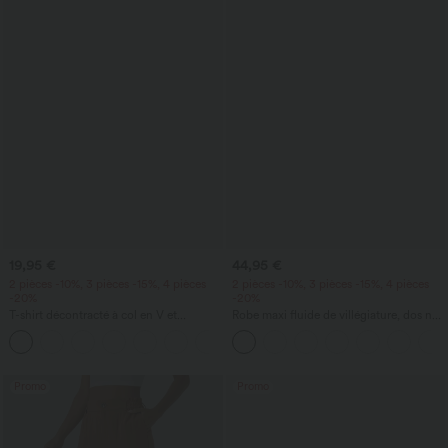
19,95 €
44,95 €
2 pièces -10%, 3 pièces -15%, 4 pièces
2 pièces -10%, 3 pièces -15%, 4 pièces
-20%
-20%
T-shirt décontracté à col en V et
Robe maxi fluide de villégiature, dos nu
manches courtes
torsadé, fendue, avec poches
+9
Promo
Promo