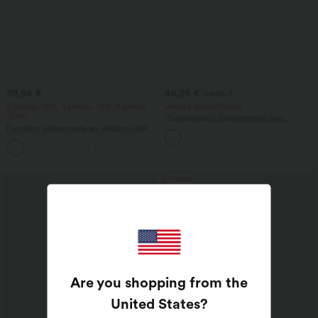
39,95 €
46,95 €
54,95 €
2 pièces -10%, 3 pièces -15%, 4 pièces
vente à durée limitée
-20%
Combinaison décontractée sans
Pantalon décontracté en velours côtelé,
manches à dos en U avec poches
taille mi-haute, poche zippée
+7
Promo
Are you shopping from the
United States
?