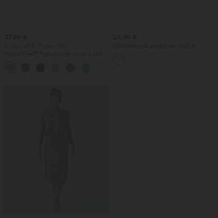
37,95 €
24,95 €
2 pour 69 €, 3 pour 99 €
Débardeur de yoga à col rond, à
fronces, effet rafraîchissant - UPF50+
Halara Flex™ Pantalon de travail à taille
haute, jambe large, avec poches, en
+20
maille gaufrée