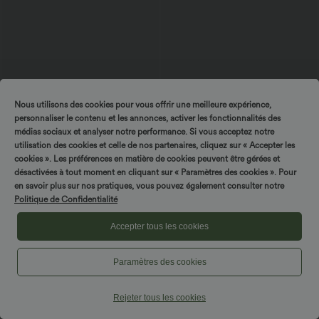
Nous utilisons des cookies pour vous offrir une meilleure expérience,
personnaliser le contenu et les annonces, activer les fonctionnalités des
médias sociaux et analyser notre performance. Si vous acceptez notre
utilisation des cookies et celle de nos partenaires, cliquez sur « Accepter les
cookies ». Les préférences en matière de cookies peuvent être gérées et
désactivées à tout moment en cliquant sur « Paramètres des cookies ». Pour
47,95 €
39,95 €
44,95 €
en savoir plus sur nos pratiques, vous pouvez également consulter notre
2 pièces -10%, 3 pièces -15%, 4 pièces
2 pièces -10%, 3 pièces -15%, 4 pièces
-20%
-20%
Politique de Confidentialité
Halara Flex™ Jupe midi en denim
Halara Flex™ Capri à fente taille haute
délavé, taille haute, coupe bodycon,
— jean slim décontracté avec poches
Accepter tous les cookies
+1
avec poches, décontractée
Paramètres des cookies
Pantalons et joggeurs
Rejeter tous les cookies
Robes