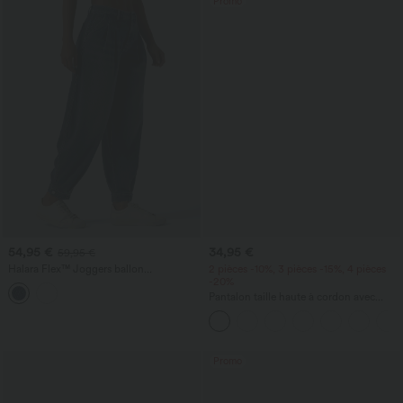
Promo
54,95 €
34,95 €
59,95 €
Halara Flex™ Joggers ballon
2 pièces -10%, 3 pièces -15%, 4 pièces
décontractés en jean, taille mi-haute,
-20%
avec poches
Pantalon taille haute à cordon avec
poches, jambe large et coupe ample,
style décontracté, effet lin
Promo