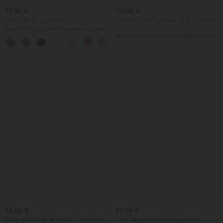
37,95 €
34,95 €
2 pour 69 €, 3 pour 99 €
2 pièces -10%, 3 pièces -15%, 4 pièces
-20%
DayStretch pantalon décontracté taille
haute à jambe en forme de tonneau
Jupe maxi décontractée taille haute à
+5
avec poches
cordon, effet lin
64,95 €
57,95 €
Robe midi fluide de travail à manches
Jean décontracté taille mi‑haute, à