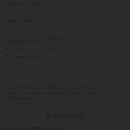
Coupe et détails
Short intégré
Taille plate
Poches latérales
Composition & Entretien
Enfilable
Cordon de serrage
Yoga et Pilates
Rayé
Livraison standard gratuite pour les commandes
supérieures à
17,5 cm
69,00 €
Taille haute
Baggy
Retours faciles sous 30 jours
Élasticité quatre directions
Paiement facile
Le logo est en cours d’intégration. Selon le style ou la
couleur, l’article reçu peut être livré avec ou sans logo.
En savoir plus
À découvrir