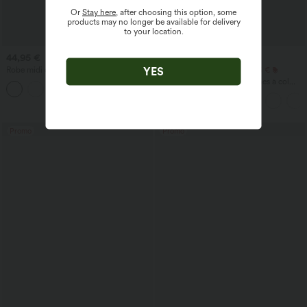
Or
Stay here
, after choosing this option, some
products may no longer be available for delivery
to your location.
44,95 €
22,95 €
YES
Robe midi décontractée à encolure
Offre exceptionnelle à 20,95 €
ronde, sans manches, avec soutien-
Blouse de travail sans manches à col
gorge intégré et ourlet à volants
halter, dos avec ouverture en goutte
d'eau et ourlet arrondi
Promo
Promo