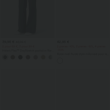
39,95 €
42,95 €
42,95 €
2 pour 69 €, 3 pour 99 €
2 pièces -10%, 3 pièces -15%, 4 pièces
-20%
Halara Flex™ DayStretch pantalon flare
de travail, taille mi-haute, poche latérale
Robe midi fluide style milkmaid pour les
+12
zippée
vacances, encolure carrée, sans
manches, dos nu à lanières croisées,
froncée, avec soutien-gorge intégré