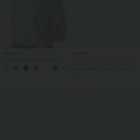
27,95 €
34,95 €
Top décontracté à encolure ronde,
2 pièces -10%, 3 pièces -15%, 4 pièces
manches chauve-souris et coupe ample
-20%
+1
Pantalon taille mi-haute, jambe large,
fluide, effet lin, avec poche
Promo