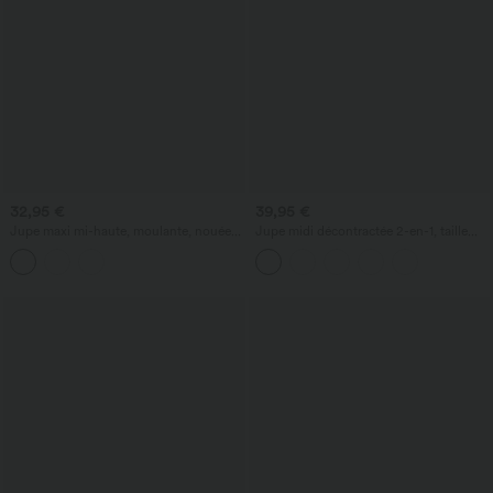
32,95 €
39,95 €
Jupe maxi mi-haute, moulante, nouée
Jupe midi décontractée 2-en-1, taille
devant, froncée, imprimé fleuri/à
haute à effet gainant, froncée avec
rayures
ourlet arrondi, en polaire et PU