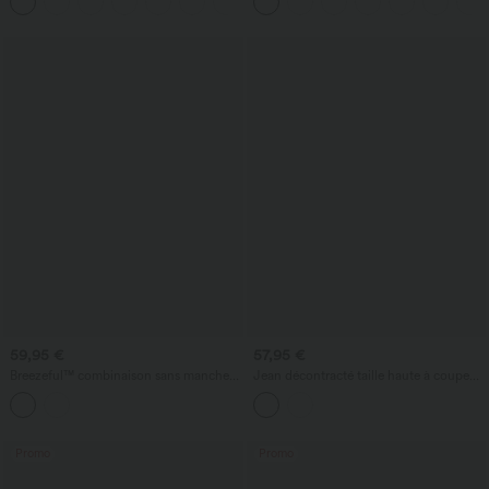
forme de tonneau
avec poches et ourlet roulotté
59,95 €
57,95 €
Breezeful™ combinaison sans manches
Jean décontracté taille haute à coupe
à séchage rapide avec poches - édition
large avec poches
Easy Peezy
Promo
Promo