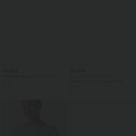
32,95 €
39,95 €
Débardeur de yoga InstantCool à
2 pour 69 €, 3 pour 99 €
encolure en U et ourlet arrondi –
Pantalon de travail Halara Flex™
UPF50+
DayStretch à taille haute, avec poches et
coupe droite
Promo