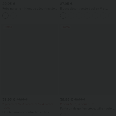
29,95 €
27,95 €
Robe nuisette mi-longue décontractée à
Blouse décontractée à col en V et
cordon, ourlet fendu incurvé
manches courtes bouffantes
Promo
Promo
38,95 €
39,95 €
44,95 €
42,95 €
2 pièces -10%, 3 pièces -15%, 4 pièces
2 pour 69 €, 3 pour 99 €
-20%
Pantalon de golf en crêpe, taille haute,
Combinaison décontractée en tissu
coupe fuselée, avec poches
gaufré, col en V, manches courtes,