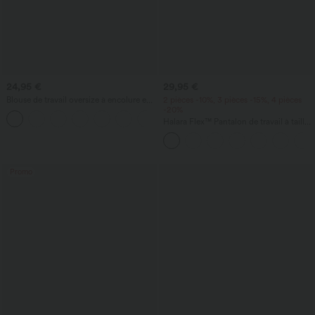
24,95 €
29,95 €
Blouse de travail oversize à encolure en
2 pièces -10%, 3 pièces -15%, 4 pièces
V, manches courtes, en tissu
-20%
+1
anti‑froissage
Halara Flex™ Pantalon de travail à taille
haute, coupe fuselée et tissu gaufré,
avec poches
Promo