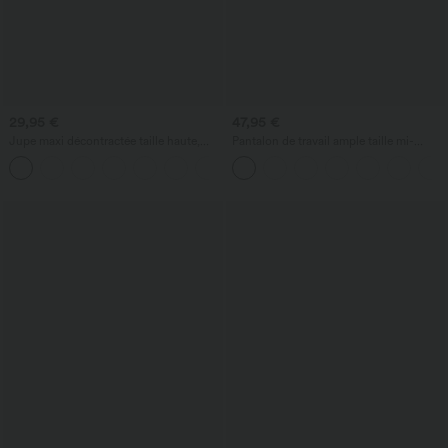
29,95 €
47,95 €
Jupe maxi décontractée taille haute,
Pantalon de travail ample taille mi-
coupe trapèze (A-line) à ourlet côtelé
haute, coupe « barrel » (jambe en forme
de tonneau) avec poches