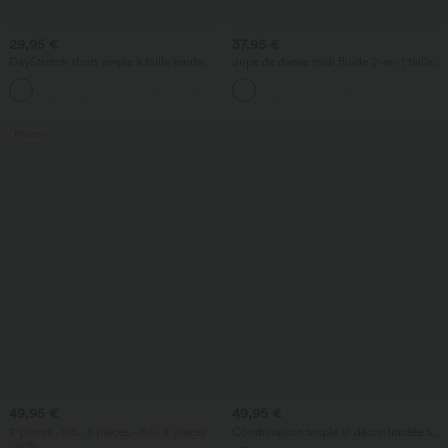
29,95 €
37,95 €
DayStretch short ample à taille haute
Jupe de danse midi fluide 2-en-1 taille
pour le travail 4'' avec poches
haute avec poche
+11
Promo
49,95 €
49,95 €
2 pièces -10%, 3 pièces -15%, 4 pièces
Combinaison ample et décontractée à
-20%
col bateau, manches courtes et cordon,