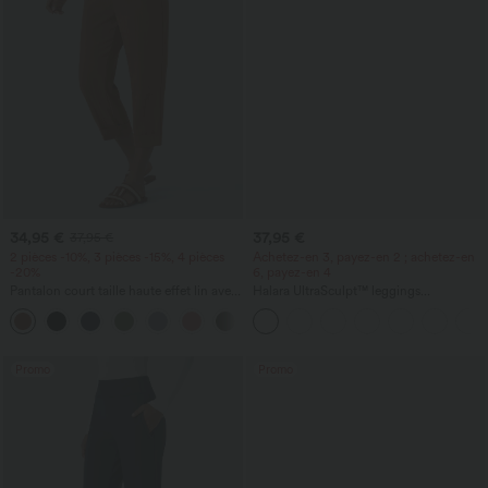
34,95 €
37,95 €
37,95 €
2 pièces -10%, 3 pièces -15%, 4 pièces
Achetez-en 3, payez-en 2 ; achetez-en
-20%
6, payez-en 4
Pantalon court taille haute effet lin avec
Halara UltraSculpt™ leggings
poche zippée
d'entraînement taille haute — fronces
+7
liftantes pour le fessier, maintien gainant
du ventre et poche
Promo
Promo