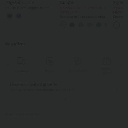
54,95 €
34,95 €
27,95 €
59,95 €
Halara Flex™ Joggers ballon
2 pièces -10%, 3 pièces -15%, 4
2 pièces 
décontractés en jean, taille mi-
pièces -20%
pièces -
haute, avec poches
Pantalon taille haute à cordon
Shorts de
avec poches, jambe large et
2-en-1 Ins
coupe ample, style décontracté,
haute, 7"
effet lin
Nos offres
Cadeau
Livraison
Retour
Bons d'achat
gratuit
Livraison standard gratuite
pour les commandes supérieures à 69,00 €
ID de produit 02947495