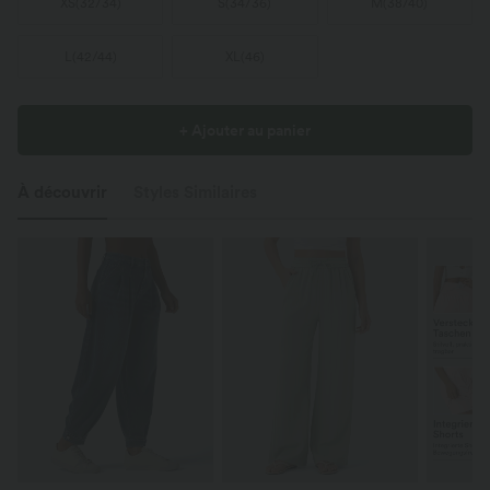
XS
(
32/34
)
S
(
34/36
)
M
(
38/40
)
L
(
42/44
)
XL
(
46
)
+ Ajouter au panier
À découvrir
Styles Similaires