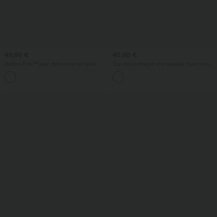
49,95 €
40,95 €
Halara Flex™ jean décontracté taille
Top décontracté une épaule, manches
haute à pan croisé, effet gainant pour le
courtes, ourlet arrondi hi-low,
+1
ventre, coupe droite, avec poches
soutien‑gorge intégré, motif à pois