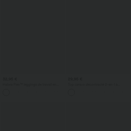
32,95 €
29,95 €
Halara Flex™ leggings de travail en
Top caraco décontracté 2-en-1 à
denim, taille haute, avec poches croisées
bretelles réglables, froncé, avec soutien-
+1
gorge intégré