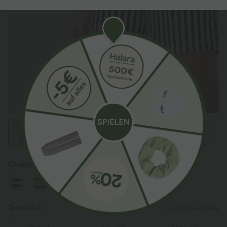
Couleur
Ivory Noir
Taille
(EU)
Guide des tailles