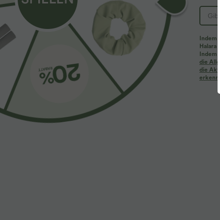
Indem d
Halara 
Indem d
Mehr zum Verlieben
Ähnliche Kleidungsstile
die Al
die Akt
erkenne
$61.95 USD
$39.95 USD
$67.95 USD
Halara Flex™ - Lässige
2 Stück -10%, 3 Stück -15%, 4
2