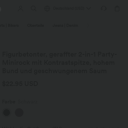
Deutschland
(
USD
)
ts | Bikers
Oberteile
Jeans | Denim
Leggings
Plus-Size
Figurbetonter, geraffter 2-in-1 Party-
Minirock mit Kontrastspitze, hohem
Bund und geschwungenem Saum
$22.95 USD
Farbe
Schwarz