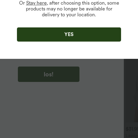
Or
Stay here
, after choosing this option, some
products may no longer be available for
delivery to your location.
u auf „los!“ klicken, stimmen du zu, Marketing-E-Mails über
zu erhalten. du können Ihre Zustimmung jederzeit widerrufen.
YES
u auf „los!“ klicken, haben du
lgemeinen Geschäftsbedingungen
und
ivitätsregeln von Halara
gelesen und stimmen ihnen zu und
n die Datenschutzrichtlinie von Halara an
.
los!
$31.95 USD
$61.95 USD
$31.
$64.95 USD
 Stück -10%, 3 Stück -15%, 4
2 Stück -10%, 3 Stück -15%, 4
Lässig