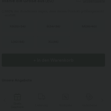
Wähle die Größe aus
(EU)
Größentabelle
100%
der Kundinnen sagen, dass dieses Produkt größengerecht
ausfällt.
XS
(
32/34
)
S
(
34/36
)
M
(
38/40
)
L
(
42/44
)
XL
(
46
)
+ In den Warenkorb
Unsere Angebote
Gratis
e
Lieferung
Rückgabe
Gutscheine
Geschenk
Ge