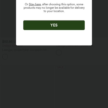
Or
Stay here
, after choosing this option, some
products may no longer be available for delivery
to your location.
YES
$52.95 USD
$64.95 USD
$61.95 USD
limited time sale
Lässige Jeans aus Lyocell mit
mittelhohem Bund, mehreren Taschen
Lässiger, rückenfreier Jumpsuit mit
und Kordelzug
Seitentaschen
+10
SALE