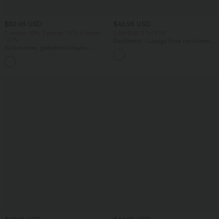
$50.95 USD
$42.95 USD
2 pieces -10%, 3 pieces -15%, 4 pieces
2 for €69, 3 for €99
-20%
DayStretch - Lässige Hose mit hohem
Rückenfreies, gedrehtes Urlaubs-
Bund, Seitentaschen und Barrel-Leg
Maxikleid mit Seitentaschen und Schlitz
+8