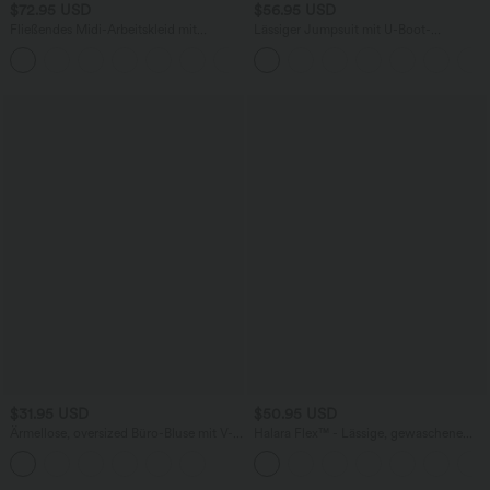
$72.95 USD
$56.95 USD
Fließendes Midi-Arbeitskleid mit
Lässiger Jumpsuit mit U-Boot-
Seitentaschen, Fledermausärmeln und
Ausschnitt, Seitentaschen, kurzen
Bauchkontrolle
Ärmeln und Kordelzug - Easy Peezy
Edition
$31.95 USD
$50.95 USD
Ärmellose, oversized Büro-Bluse mit V-
Halara Flex™ - Lässige, gewaschene
Ausschnitt - knitterfrei
Bermuda-Shorts aus elastischem Strick-
Denim mit hohem Bund, mehreren
Taschen und Rollsaum