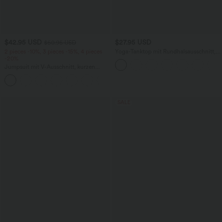
$42.95 USD
$27.95 USD
$50.95 USD
2 pieces -10%, 3 pieces -15%, 4 pieces
Yoga-Tanktop mit Rundhalsausschnitt,
-20%
Rüschen und InstantCool
Jumpsuit mit V-Ausschnitt, kurzen
Ärmeln, plissierten Seitentaschen und
+5
weitem Bein, fließendem Waffelmuster
SALE