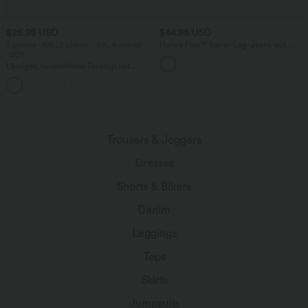
$25.95 USD
$64.95 USD
2 pieces -10%, 3 pieces -15%, 4 pieces
Halara Flex™ Barrel-Leg-Jeans aus
-20%
elastischem Strick-Denim mit niedrigem
Bund, Knopf, Reißverschluss und
Lässiges, rückenfreies Tanktop mit
mehreren Taschen
verstellbaren Trägern, gedrehtem
Rückendesign und Schnalle
Trousers & Joggers
Dresses
Shorts & Bikers
Denim
Leggings
Tops
Skirts
Jumpsuits