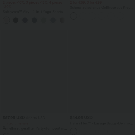
2 pieces -10%, 3 pieces -15%, 4 pieces
2 for €69, 3 for €99
-20%
Schmal zulaufende Golfhose aus Krepp
Softlyzero™ Airy - 2-in-1 Yoga-Shorts
mit hohem Bund und Seitentaschen
mit superhohem Bund, mehreren
+23
Taschen und InstantCool - 17,78 cm
$57.95 USD
$44.95 USD
$67.95 USD
limited time sale
Halara Flex™ - Lässige Baggy-Denim-
Shorts mit hohem Crossover-Bund und
Ärmelloser, geraffter Party-Jumpsuit mit
mehreren Taschen
V-Ausschnitt, Seitentaschen und