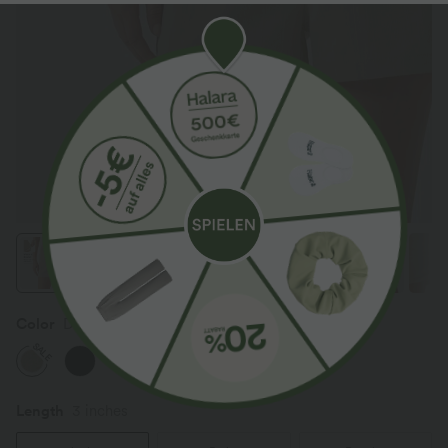
Color
Dune Mirage
SALE
Length
3 inches