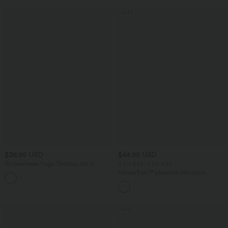
SALE
$36.95 USD
$44.95 USD
Rückenfreies Yoga-Tanktop mit U-
2 for €69, 3 for €99
Ausschnitt, überkreuzten Trägern und
Halara Flex™ plissierte dehnbare
abgerundetem Saum
Stoffhose mit hohem Bund,
Seitentaschen und geradem Bein
SALE