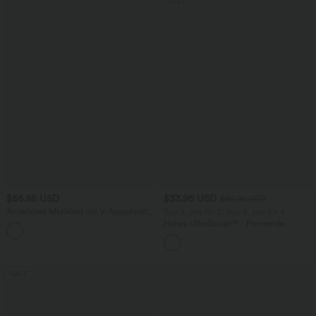
SALE
$56.95 USD
$33.95 USD
$36.95 USD
Ärmelloses Midikleid mit V-Ausschnitt,
Buy 3, pay for 2; buy 6, pay for 4
Seitentaschen und Reißverschluss
Halara UltraSculpt™ - Formende
Workout-Leggings mit hohem Bund,
Seitentaschen und Bauchkontrolle
SALE