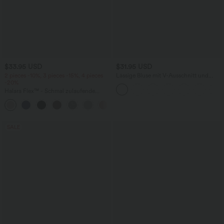
$33.95 USD
$31.95 USD
2 pieces -10%, 3 pieces -15%, 4 pieces
Lässige Bluse mit V-Ausschnitt und
-20%
kurzen Puffärmeln
Halara Flex™ - Schmal zulaufende
Bürohose mit hohem Bund,
+8
Seitentaschen und Waffelstoff
SALE