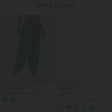
More To Love
SALE
$61.95 USD
$39.95 USD
$67.95 USD
Halara Flex™ - Lässige Ballon-Joggers
2 pieces -10%, 3 pieces -15%, 4 pieces
aus Denim mit mittelhohem Bund und
-20%
mehreren Taschen
Lässige Hose mit Leinengefühl, hoher
Taille, Kordelzug an der Seite und
weitem Bein