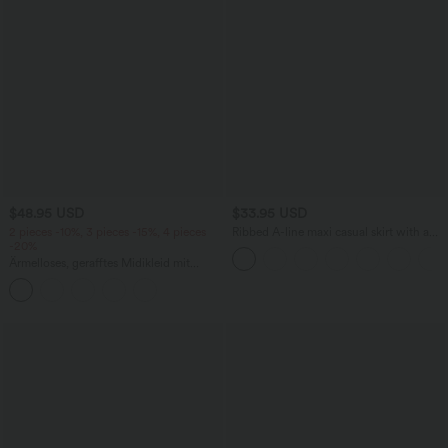
$48.95 USD
$33.95 USD
2 pieces -10%, 3 pieces -15%, 4 pieces
Ribbed A-line maxi casual skirt with a
-20%
high waistband and a slit at the hem.
Ärmelloses, gerafftes Midikleid mit
eckigem Ausschnitt, integriertem BH
und überkreuztem Rückendesign