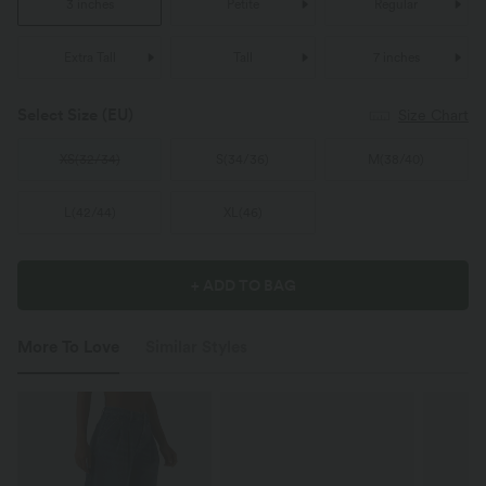
3 inches
Petite
Regular
Extra Tall
Tall
7 inches
Select Size
(EU)
Size Chart
XS
(
32/34
)
S
(
34/36
)
M
(
38/40
)
L
(
42/44
)
XL
(
46
)
+ ADD TO BAG
More To Love
Similar Styles