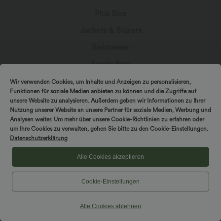
Plus Size
Jackets & Blazers
Swimwear
Sports Bras
Wir verwenden Cookies, um Inhalte und Anzeigen zu personalisieren,
Funktionen für soziale Medien anbieten zu können und die Zugriffe auf
unsere Website zu analysieren. Außerdem geben wir Informationen zu Ihrer
Nutzung unserer Website an unsere Partner für soziale Medien, Werbung und
Let's Stay In Touch
Analysen weiter. Um mehr über unsere Cookie-Richtlinien zu erfahren oder
SPIN TO WIN!
um Ihre Cookies zu verwalten, gehen Sie bitte zu den Cookie-Einstellungen.
Datenschutzerklärung
Subscribe for exclusive deals, early access to fresh
drops, and more!
Alle Cookies akzeptieren
Cookie-Einstellungen
Alle Cookies ablehnen
*By subscribing, you agree to receive marketing
communication from Halara by email. You can unsubscribe at