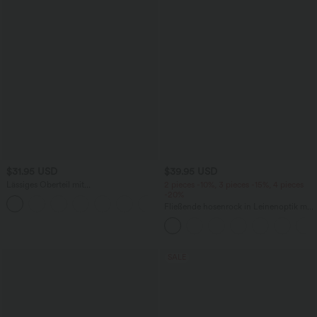
$31.95 USD
$39.95 USD
Lässiges Oberteil mit
2 pieces -10%, 3 pieces -15%, 4 pieces
Rundhalsausschnitt und
-20%
+1
Fledermausärmeln
Fließende hosenrock in Leinenoptik mit
mittelhohem Bund, Seitentaschen und
weitem Bein
SALE