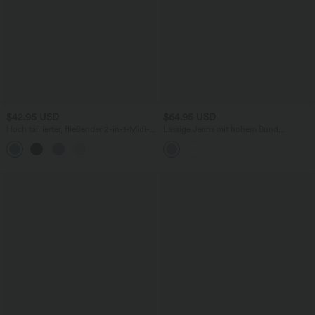
$42.95 USD
$64.95 USD
Hoch taillierter, fließender 2-in-1-Midi-
Lässige Jeans mit hohem Bund
Tanzrock mit Seitentasche
mehreren Taschen und weitem Bein