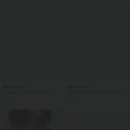
$44.95 USD
$53.95 USD
Lässiges Top mit kurzen Ärmeln,
Arbeits-Hose mit mittelhohem Bund,
integriertem BH, One-Shoulder-Design,
Seitentaschen und Barrel-Leg
Polka-Dots und abgerundetem Saum
SALE