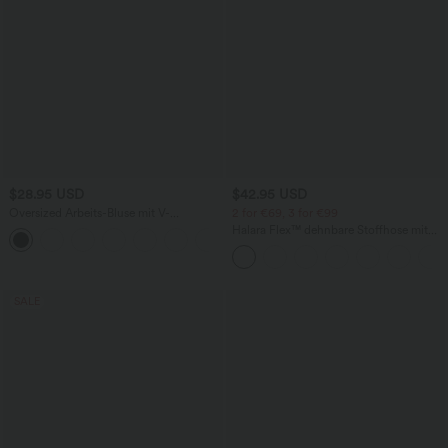
$28.95 USD
$42.95 USD
Oversized Arbeits-Bluse mit V-
2 for €69, 3 for €99
Ausschnitt und kurzen Ärmeln -
Halara Flex™ dehnbare Stoffhose mit
+1
knitterfrei
hohem Bund, Waffelmuster,
Seitentaschen und weitem Bein
SALE