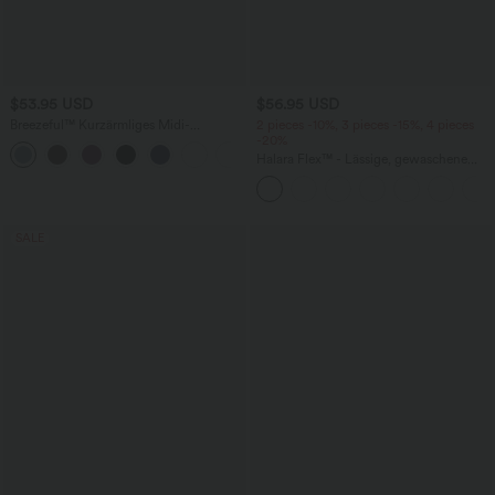
$53.95 USD
$56.95 USD
Breezeful™ Kurzärmliges Midi-
2 pieces -10%, 3 pieces -15%, 4 pieces
Freizeitkleid mit V-Ausschnitt,
-20%
+9
Seitentaschen und Bindeband hinten -
Halara Flex™ - Lässige, gewaschene
schnelltrocknend
Baggy-Jeans aus drapiertem Lyocell mit
mittelhohem Bund, mehreren Taschen
und weitem Bein
SALE