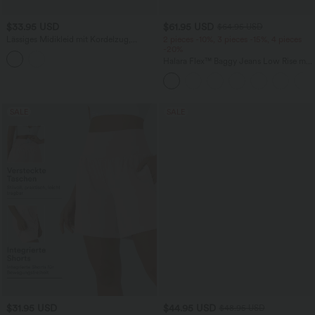
$33.95 USD
$61.95 USD
$64.95 USD
Lässiges Midikleid mit Kordelzug,
2 pieces -10%, 3 pieces -15%, 4 pieces
Schlitz und geschwungenem Saum
-20%
Halara Flex™ Baggy Jeans Low Rise mit
Knopf und Reißverschluss, mehreren
Taschen, weitem Bein
SALE
SALE
$31.95 USD
$44.95 USD
$48.95 USD