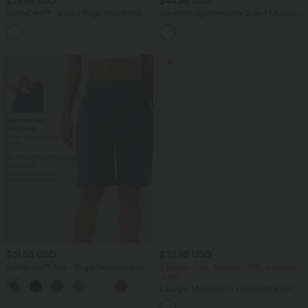
$27.95 USD
$44.95 USD
SoftlyZero™ - 2-in-1 Yoga-Shorts mit
Geraffter, figurbetonter 2-in-1 Midirock
hohem Crossover-Bund, mehreren
aus Kunstleder mit hohem Bund und
Taschen und Ösen - schnelltrocknend,
abgerundetem Saum
7,6 cm
SALE
$31.95 USD
$39.95 USD
Softlyzero™ Airy - Yoga-Bermudashorts
2 pieces -10%, 3 pieces -15%, 4 pieces
mit hohem Bund, mehreren Taschen
-20%
+16
und InstantCool
Lässiger Maxirock in Leinenoptik mit
hohem Bund und Kordelzug