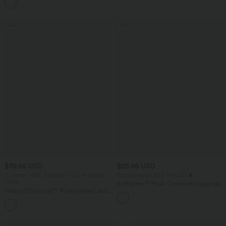
+7
unsichtbarem Reißverschluss - pipi-
praktisch
SALE
SALE
$39.95 USD
$25.95 USD
2 pieces -10%, 3 pieces -15%, 4 pieces
Extra bargain $23.49 USD
-20%
Softlyzero™ Plush Crossover Leggings
Halara UltraSculpt™ Rückenfreies Lauf-
mit Taschen
Tanktop mit U-Ausschnitt und
+11
überkreuztem, abgerundetem Saum