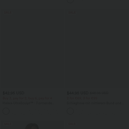
SALE
SALE
$42.95 USD
$44.95 USD
$48.95 USD
Buy 3, pay for 2; buy 6, pay for 4
2 for €69, 3 for €99
Halara UltraSculpt™ - Formende
Schlaghose mit mittlerem Bund und
Workout-Leggings mit hohem Bund,
seitlichen Reißverschlusstaschen
+13
Seitentaschen, Booty-Scrunch und
Bauchkontrolle
SALE
SALE