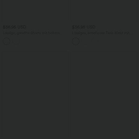
$36.95 USD
$36.95 USD
Lässige, geraffte Shorts mit hohem
Lässiges, ärmelloses Tank-Kleid mit
Bund, mehreren Taschen und Poka-Dots
Rundhalsausschnitt und Seitentaschen
- 7,6 cm