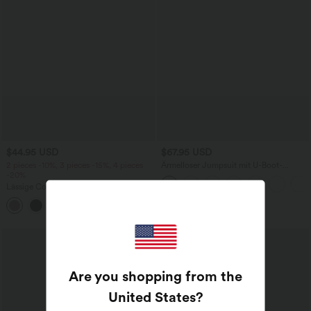
$44.95 USD
$67.95 USD
2 pieces -10%, 3 pieces -15%, 4 pieces
Ärmelloser Jumpsuit mit U-Boot-
-20%
Ausschnitt, Seitentaschen, seitlichen
Bindebändern, Streifen und InstantCool
Lässige Cordhose mit mittelhohem
- Easy Peezy Edition
Bund, Reißverschluss und Seitentaschen
+7
Are you shopping from the
United States
?