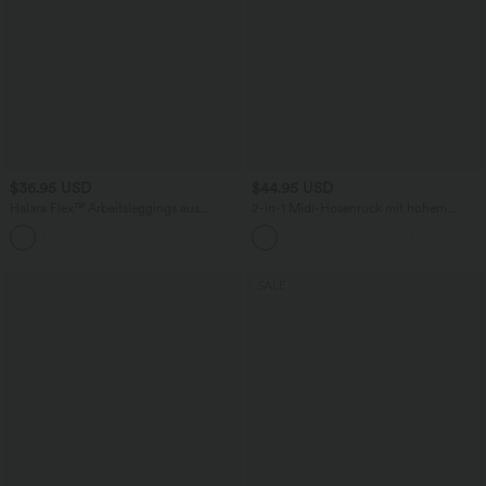
$36.95 USD
$44.95 USD
Halara Flex™ Arbeitsleggings aus
2-in-1 Midi-Hosenrock mit hohem
elastischem Strick-Denim mit hohem
Bund, Seitentaschen, Kordelzug und
+1
Bund und mehreren Taschen
kontrastierendem Netz
SALE