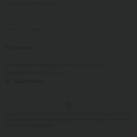
only for new customers in Germany
within 30 days
PRODUCT ID: 02895561
Fit & Features
Flat Waist
Back Pockets
Front Pocket
Button Fly
Free standard shipping on orders over
$77.37 USD
Easy returns within 30 days
Pull-on
Zip Fly
Casual
3 inch
Easy Payment
High-waisted
Straight-leg
Medium Stretch
Two-Way Stretch
Regular Fit
Linen
Logo has been integrated, some styles/colourways may vary.
It's possible some items you receive may or may not have the
brand logo.
Learn More