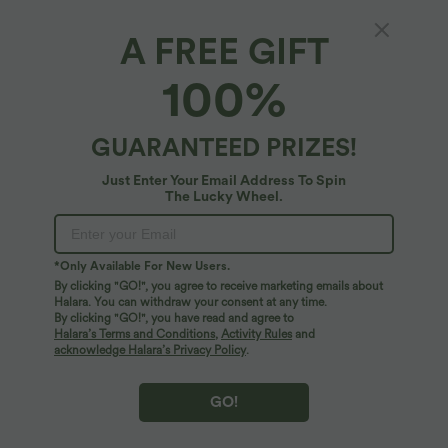
A FREE GIFT
Lässige Shorts in Leinenoptik mit hohem
100%
Bund, mit Taschen - 7,62 cm
$23.95 USD
$42.95 USD
limited time sale
GUARANTEED PRIZES!
Just Enter Your Email Address To Spin
The Lucky Wheel.
*Only Available For New Users.
By clicking "GO!", you agree to receive marketing emails about
Halara. You can withdraw your consent at any time.
By clicking "GO!", you have read and agree to
Halara’s Terms and Conditions
,
Activity Rules
and
acknowledge Halara’s Privacy Policy
.
GO!