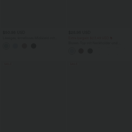
$50.95 USD
$25.95 USD
Lässiges, ärmelloses Midikleid mit
Extra bargain $23.49 USD
Rundhalsausschnitt, integriertem BH
Blusen-Top mit Neckholder und
und Rüschensaum
Schlüssellochausschnitt, plissiert,
ärmellos, abgerundeter Saum
SALE
SALE