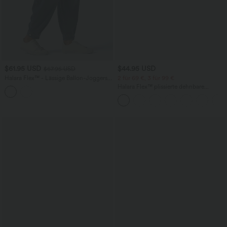
$61.95 USD
$44.95 USD
$67.95 USD
Halara Flex™ - Lässige Ballon-Joggers
2 für 69 €, 3 für 99 €
aus Denim mit mittelhohem Bund und
Halara Flex™ plissierte dehnbare
mehreren Taschen
Stoffhose mit hohem Bund,
Seitentaschen und geradem Bein