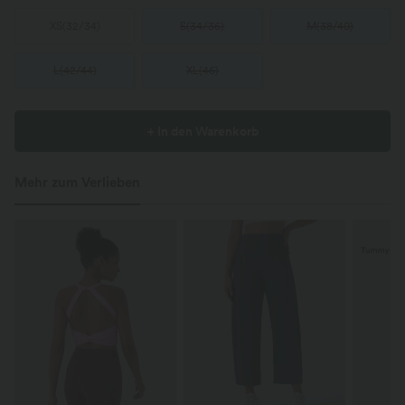
XS
(
32/34
)
S
(
34/36
)
M
(
38/40
)
L
(
42/44
)
XL
(
46
)
+ In den Warenkorb
Mehr zum Verlieben