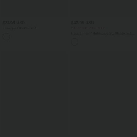
$31.95 USD
$42.95 USD
Lässiges Oberteil mit
2 für 69 €, 3 für 99 €
Rundhalsausschnitt und
Halara Flex™ dehnbare Stoffhose mit
+1
Fledermausärmeln
hohem Bund, Waffelmuster,
Seitentaschen und weitem Bein