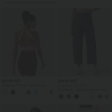
$31.95 USD
$42.95 USD
Softlyzero™ Plush - Rückenfreies,
2 für 69 €, 3 für 99 €
verkürztes Yoga-Tanktop - A-C Cups
DayStretch - Lässige Hose mit hohem
+6
Bund, Seitentaschen und Barrel-Leg