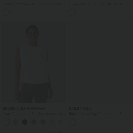
Softlyzero™ Airy - 2-in-1 Yoga-Shorts
Halara Flex™ - Schmal zulaufende
mit superhohem Bund, mehreren
Bürohose mit hohem Bund,
+23
Taschen und InstantCool - 17,78 cm
Seitentaschen und Waffelstoff
$23.95 USD
$36.95 USD
$27.95 USD
Yoga-Tanktop mit Rundhalsausschnitt,
Rückenfreies Yoga-Tanktop mit U-
Rüschen und InstantCool
Ausschnitt, überkreuzten Trägern und
+16
abgerundetem Saum