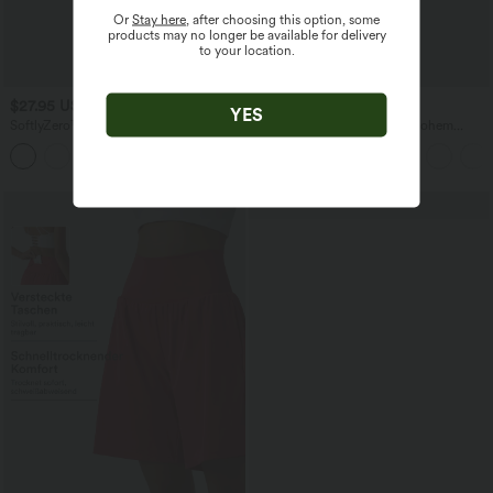
Or
Stay here
, after choosing this option, some
products may no longer be available for delivery
to your location.
$27.95 USD
$44.95 USD
YES
SoftlyZero™ Airy - Super hoch taillierte
2-in-1 Midi-Hosenrock mit hohem
2-in-1-Yoga-Shorts mit Gesäßtasche
Bund, Seitentaschen, Kordelzug und
+20
und Seitentasche-längere Länge
kontrastierendem Netz