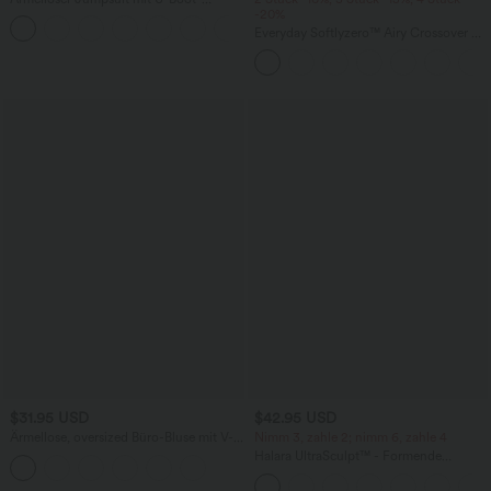
Ausschnitt, Seitentaschen, seitlichen
-20%
+8
Bindebändern, Streifen und InstantCool
Everyday Softlyzero™ Airy Crossover 2-
- Easy Peezy Edition
in-1-Mini-Tennisrock mit Seitentaschen-
Lucid
$31.95 USD
$42.95 USD
Ärmellose, oversized Büro-Bluse mit V-
Nimm 3, zahle 2; nimm 6, zahle 4
Ausschnitt - knitterfrei
Halara UltraSculpt™ - Formende
Workout-Leggings mit hohem Bund,
Seitentaschen, Booty-Scrunch und