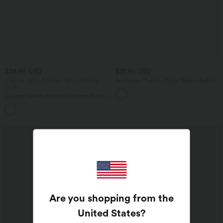
$39.95 USD
$31.95 USD
2 Stück -10%, 3 Stück -15%, 4 Stück
Softlyzero™ Airy - Yoga-Bermudashorts
-20%
mit hohem Bund, mehreren Taschen
und InstantCool
Lässige Leinen-Hose mit hohem Bund,
Kordelzug, weitem Bein und Taschen
+5
Are you shopping from the
United States
?