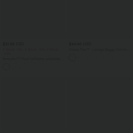
$31.95 USD
$44.95 USD
2 Stück -10%, 3 Stück -15%, 4 Stück
Halara Flex™ - Lässige Baggy-Denim-
-20%
Shorts mit hohem Crossover-Bund und
mehreren Taschen
Breezeful™ Hoch taillierter, plissierter 2-
in-1-Mini-Tanzrock mit Seiten- und
+9
Gesäßtasche, asymmetrischem Saum
und schnelltrocknendem Schnitt