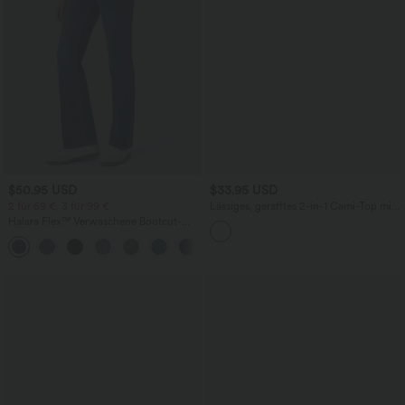
$50.95 USD
$33.95 USD
2 für 69 €, 3 für 99 €
Lässiges, gerafftes 2-in-1 Cami-Top mit
verstellbaren Trägern und integriertem
Halara Flex™ Verwaschene Bootcut-
BH
Jeans aus elastischem Strick-Denim mit
+5
hohem Bund und mehrere Taschen