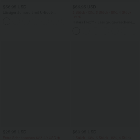
$56.95 USD
$56.95 USD
Lässiger Jumpsuit mit U-Boot-
2 Stück -10%, 3 Stück -15%, 4 Stück
Ausschnitt, Seitentaschen, kurzen
-20%
Ärmeln und Kordelzug - Easy Peezy
Halara Flex™ - Lässige, gewaschene
Edition
Baggy-Jeans aus drapiertem Lyocell mit
mittelhohem Bund, mehreren Taschen
und weitem Bein
$25.95 USD
$50.95 USD
Extra Schnäppchen $23.49 USD
2 Stück -10%, 3 Stück -15%, 4 Stück