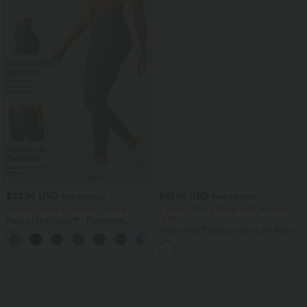
$33.95 USD
$61.95 USD
$36.95 USD
$64.95 USD
Nimm 3, zahle 2; nimm 6, zahle 4
2 Stück -10%, 3 Stück -15%, 4 Stück
-20%
Halara UltraSculpt™ - Formende
Workout-Leggings mit hohem Bund,
Halara Flex™ Baggy Jeans Low Rise mit
+17
Seitentaschen und Bauchkontrolle
Knopf und Reißverschluss, mehreren
Taschen, weitem Bein