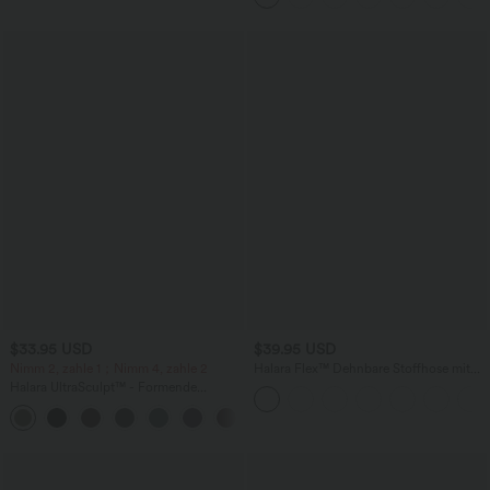
Bauchkontrolle
$33.95 USD
$39.95 USD
Nimm 2, zahle 1；Nimm 4, zahle 2
Halara Flex™ Dehnbare Stoffhose mit
hohem Bund und Seitentasche hinten
Halara UltraSculpt™ - Formende
Workout-Leggings mit hohem Bund,
+11
Seitentaschen und Bauchkontrolle - 12,7
cm