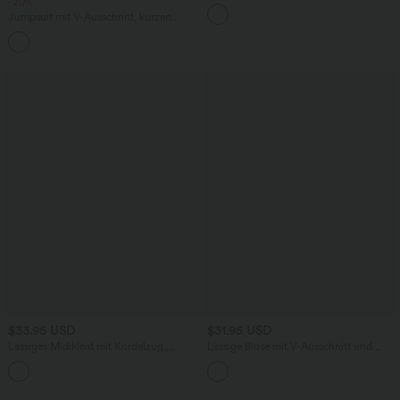
-20%
Bund und Seitentaschen - 17,8 cm
Jumpsuit mit V-Ausschnitt, kurzen
Ärmeln, plissierten Seitentaschen und
+5
weitem Bein, fließendem Waffelmuster
$33.95 USD
$31.95 USD
Lässiges Midikleid mit Kordelzug,
Lässige Bluse mit V-Ausschnitt und
Schlitz und geschwungenem Saum
kurzen Puffärmeln