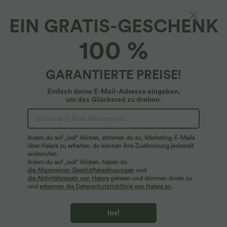
EIN GRATIS-GESCHENK
2-in-1 Bikinihose mit hohem Bund,
100 %
Seitentaschen und asymmetrischem Saum
4.6
(
13
)
GARANTIERTE PREISE!
$31.95 USD
Einfach deine E-Mail-Adresse eingeben,
um das Glücksrad zu drehen.
Indem du auf „los!“ klicken, stimmen du zu, Marketing-E-Mails
über Halara zu erhalten. du können Ihre Zustimmung jederzeit
widerrufen.
Indem du auf „los!“ klicken, haben du
die Allgemeinen Geschäftsbedingungen
und
die Aktivitätsregeln von Halara
gelesen und stimmen ihnen zu
und
erkennen die Datenschutzrichtlinie von Halara an
.
los!