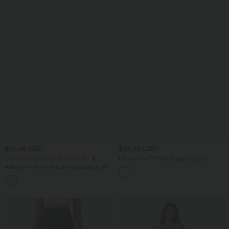
$25.95 USD
$36.95 USD
Extra Schnäppchen $20.13 USD
Halara Flex™ Arbeitsleggings aus
elastischem Strick-Denim mit hohem
Arbeits-T-Shirt mit Rundhalsausschnitt
Bund und mehreren Taschen
und kurzen Fledermausärmeln
+1