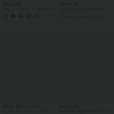
$33.95 USD
$39.95 USD
Softlyzero™ Airy - 2-in-1 Yoga-Shorts
2 Stück -10%, 3 Stück -15%, 4 Stück
mit superhohem Bund, mehreren
-20%
+10
Taschen und InstantCool - 22,9 cm
Lässiger Maxirock in Leinenoptik mit
hohem Bund und Kordelzug
Sale
$23.95 USD
$33.95 USD
$50.95 USD
2 Stück -10%, 3 Stück -15%, 4 Stück
DayStretch - Baggy-Shorts mit hohem