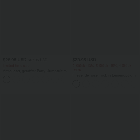
$28.95 USD
$39.95 USD
$67.95 USD
limited time sale
2 Stück -10%, 3 Stück -15%, 4 Stück
-20%
Ärmelloser, geraffter Party-Jumpsuit mit
V-Ausschnitt, Seitentaschen und
Fließende hosenrock in Leinenoptik mit
+7
unsichtbarem Reißverschluss - pipi-
mittelhohem Bund, Seitentaschen und
praktisch
weitem Bein