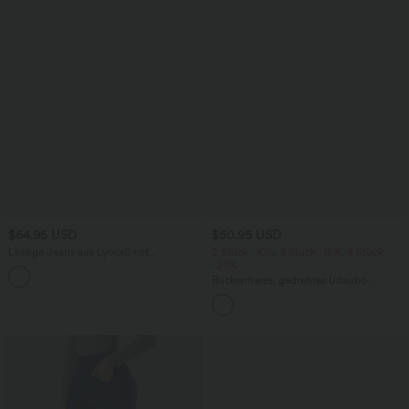
$64.95 USD
$50.95 USD
Lässige Jeans aus Lyocell mit
2 Stück -10%, 3 Stück -15%, 4 Stück
mittelhohem Bund, mehreren Taschen
-20%
und Kordelzug
Rückenfreies, gedrehtes Urlaubs-
Maxikleid mit Seitentaschen und Schlitz