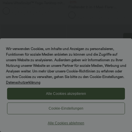
-20%
Halara UltraSculpt™ Yoga-Tanktop mit
doppelten Trägern und gedrehtem
Fließender 2-in-1 Maxi-Flare-
+11
Rücken
Freizeitrock mit hohem Bund,
Seitentaschen und kontrastierendem
Netzstoff
DREH & GEWINNE!
Wir verwenden Cookies, um Inhalte und Anzeigen zu personalisieren,
Funktionen für soziale Medien anbieten zu können und die Zugriffe auf
unsere Website zu analysieren. Außerdem geben wir Informationen zu Ihrer
Nutzung unserer Website an unsere Partner für soziale Medien, Werbung und
Analysen weiter. Um mehr über unsere Cookie-Richtlinien zu erfahren oder
um Ihre Cookies zu verwalten, gehen Sie bitte zu den Cookie-Einstellungen.
Datenschutzerklärung
Alle Cookies akzeptieren
Cookie-Einstellungen
$44.95 USD
$33.95 USD
2 Stück -10%, 3 Stück -15%, 4 Stück
2 Stück -10%, 3 Stück -15%, 4 Stück
-20%
-20%
Alle Cookies ablehnen
Lässige Cordhose mit mittelhohem
Fließender 2-in-1 Minirock mit hohem
Bund, Reißverschluss und Seitentaschen
Bund, Seitentaschen, Kordelzug,