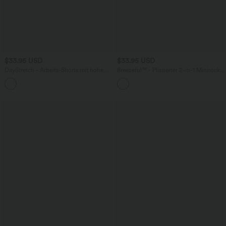
$33.95 USD
$33.95 USD
DayStretch - Arbeits-Shorts mit hohem
Breezeful™ - Plissierter 2-in-1 Minirock
Bund, Seitentaschen und weitem Bein
mit hohem Bund, Taschen und
+11
asymmetrischem Saum -
schnelltrocknend, extralang