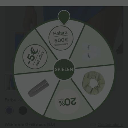
Farbe
Klein's Blue
Wähle die Größe aus
(EU)
Größentabelle