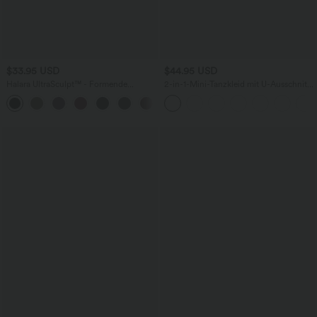
$33.95 USD
$44.95 USD
Halara UltraSculpt™ - Formende
2-in-1-Mini-Tanzkleid mit U-Ausschnitt,
Workout-Shorts mit hohe Bund,
rückenfrei, verdrehter Ausschnitt,
+10
Seitentaschen und Bauchkontrolle - 17,8
Seitentasche-Easy Peezy
cm