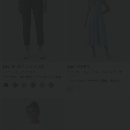
$44.95 USD
$48.95 USD
$48.95 USD
2 für 69 €, 3 für 99 €
2 Stück -10%, 3 Stück -15%, 4 Stück
-20%
Schmal zulaufende Golfhose aus Krepp
mit hohem Bund und Seitentaschen
Ärmelloses, gerafftes Midikleid mit
eckigem Ausschnitt, integriertem BH
und überkreuztem Rückendesign