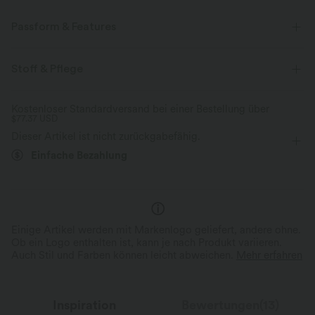
Passform & Features
Innenshorts
asymmetrischer Bund
Seitentaschen
Stoff & Pflege
gedreht
überziehen
Schwimmen
Micro
Kostenloser Standardversand bei einer Bestellung über
$77.37 USD
mit hohem Bund
baggy
Vier-Wege-Stretch
Dieser Artikel ist nicht zurückgabefähig.
Einfache Bezahlung
Einige Artikel werden mit Markenlogo geliefert, andere ohne.
Ob ein Logo enthalten ist, kann je nach Produkt variieren.
Auch Stil und Farben können leicht abweichen.
Mehr erfahren
Inspiration
Bewertungen(13)