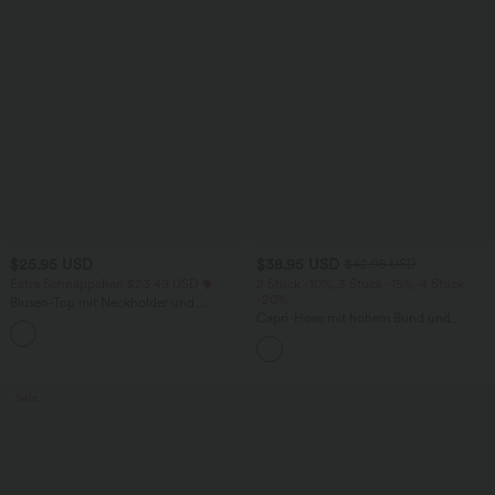
$25.95 USD
$38.95 USD
$42.95 USD
Extra Schnäppchen $23.49 USD
2 Stück -10%, 3 Stück -15%, 4 Stück
-20%
Blusen-Top mit Neckholder und
Schlüssellochausschnitt, plissiert,
Capri-Hose mit hohem Bund und
+3
ärmellos, abgerundeter Saum
Seitentaschen - leinenähnliches Material
Sale