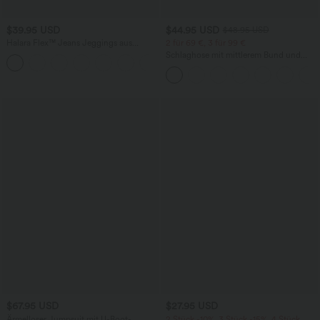
$39.95 USD
$44.95 USD
$48.95 USD
Halara Flex™ Jeans Jeggings aus
2 für 69 €, 3 für 99 €
elastischem Strick-Denim mit hohem
Schlaghose mit mittlerem Bund und
Bund und Gesäßtaschen
seitlichen Reißverschlusstaschen
$67.95 USD
$27.95 USD
Ärmelloser Jumpsuit mit U-Boot-
2 Stück -10%, 3 Stück -15%, 4 Stück