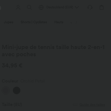
Deutschland
(
EUR
)
Jupes
Shorts | Cyclistes
Hauts
Jeans | Denim
Leggin
Mini-jupe de tennis taille haute 2-en-1
avec poches
34,95 €
Couleur
Orchid Petal
Taille
(EU)
Guide des tailles