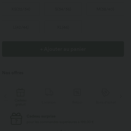
XS
(
32/34
)
S
(
34/36
)
M
(
38/40
)
L
(
42/44
)
XL
(
46
)
+ Ajouter au panier
Nos offres
Cadeau
Livraison
Retour
Bons d'achat
Li
gratuit
Livraison standard gratuite
pour les commandes supérieures à 69,00 €