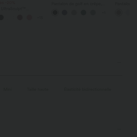
ces -20%
Pantalon de golf en crêpe,
Pantalon de
 UltraSculpt™
taille haute, coupe fuselée,
Flex™ DaySt
+1
eur de sport à col
avec poches
haute, ave
+15
t ourlet arrondi
droite
Mini
Taille haute
Élasticité bidirectionnelle