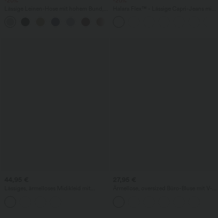
-20%
-20%
Lässige Leinen-Hose mit hohem Bund,
Halara Flex™ - Lässige Capri-Jeans mit
Kordelzug, weitem Bein und Taschen
hohem Bund, mehreren Taschen und
+5
geschlitztem Saum - slim
44,95 €
27,95 €
Lässiges, ärmelloses Midikleid mit
Ärmellose, oversized Büro-Bluse mit V-
Rundhalsausschnitt, integriertem BH
Ausschnitt - knitterfrei
und Rüschensaum