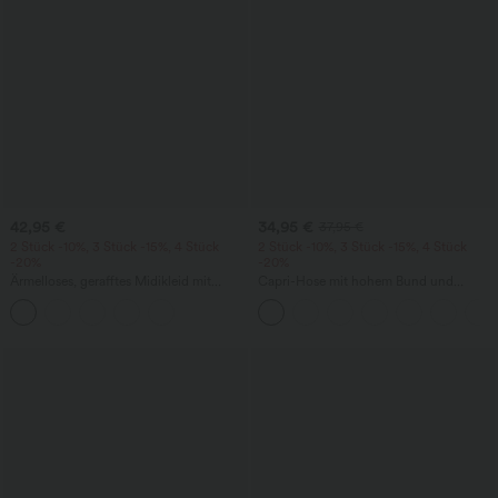
42,95 €
34,95 €
37,95 €
2 Stück -10%, 3 Stück -15%, 4 Stück
2 Stück -10%, 3 Stück -15%, 4 Stück
-20%
-20%
Ärmelloses, gerafftes Midikleid mit
Capri-Hose mit hohem Bund und
eckigem Ausschnitt, integriertem BH
Seitentaschen - leinenähnliches Material
und überkreuztem Rückendesign