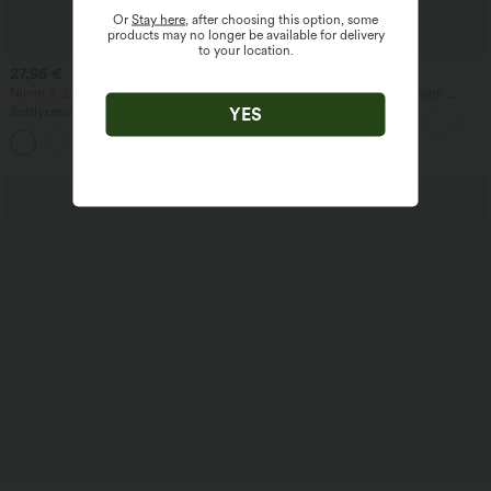
Or
Stay here
, after choosing this option, some
products may no longer be available for delivery
to your location.
27,95 €
59,95 €
Nimm 3, zahle 2; nimm 6, zahle 4
Ärmelloser Jumpsuit mit U-Boot-
Ausschnitt, Seitentaschen, seitlichen
YES
Softlyzero™ Airy - Yoga-Bermudashorts
Bindebändern, Streifen und InstantCool
mit hohem Bund, mehreren Taschen
- Easy Peezy Edition
+16
und InstantCool