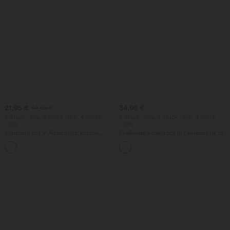
21,95 €
34,95 €
44,95 €
2 Stück -10%, 3 Stück -15%, 4 Stück
2 Stück -10%, 3 Stück -15%, 4 Stück
-20%
-20%
Jumpsuit mit V-Ausschnitt, kurzen
Fließende hosenrock in Leinenoptik mit
Ärmeln, plissierten Seitentaschen und
mittelhohem Bund, Seitentaschen und
+5
weitem Bein, fließendem Waffelmuster
weitem Bein