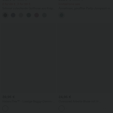
2 für 69 €, 3 für 99 €
limited time sale
Schmal zulaufende Golfhose aus Krepp
Ärmelloser, geraffter Party-Jumpsuit mit
mit hohem Bund und Seitentaschen
V-Ausschnitt, Seitentaschen und
unsichtbarem Reißverschluss - pipi-
praktisch
39,95 €
24,95 €
Halara Flex™ - Lässige Baggy-Denim-
Oversized Arbeits-Bluse mit V-
Shorts mit hohem Crossover-Bund und
Ausschnitt und kurzen Ärmeln -
mehreren Taschen
knitterfrei