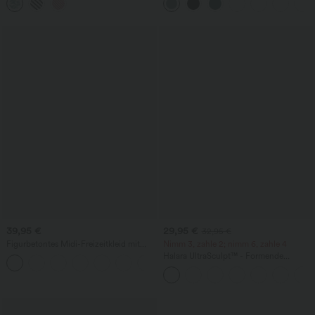
Blumenmuster und Bindeband vorne
kontrastierendem Netz
39,95 €
29,95 €
32,95 €
Figurbetontes Midi-Freizeitkleid mit
Nimm 3, zahle 2; nimm 6, zahle 4
Schlitz, rückenfreiem Korsett mit
Halara UltraSculpt™ - Formende
+6
quadratischem Ausschnitt und Rüschen
Workout-Leggings mit hohem Bund,
Seitentaschen und Bauchkontrolle