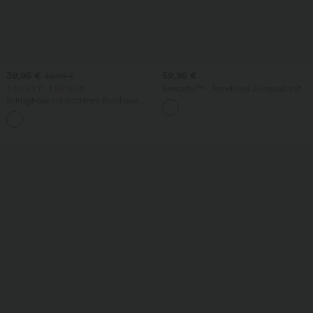
39,95 €
59,95 €
42,95 €
2 für 69 €, 3 für 99 €
Breezeful™ - Ärmelloser Jumpsuit mit
Seitentaschen - schnelltrocknend, Easy
Schlaghose mit mittlerem Bund und
Peezy Edition
seitlichen Reißverschlusstaschen
+12