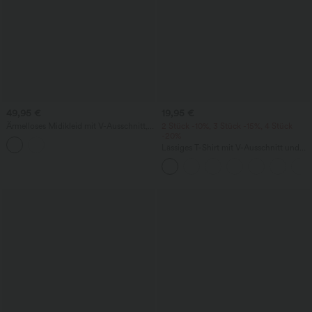
49,95 €
19,95 €
Ärmelloses Midikleid mit V-Ausschnitt,
2 Stück -10%, 3 Stück -15%, 4 Stück
Seitentaschen und Reißverschluss
-20%
Lässiges T-Shirt mit V-Ausschnitt und
kurzen Ärmeln