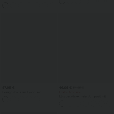
Schlüssellochausschnitt, plissiert,
+3
ärmellos, abgerundeter Saum
57,95 €
46,95 €
54,95 €
Lässige Jeans aus Lyocell mit
limited time sale
mittelhohem Bund, mehreren Taschen
Lässiger, rückenfreier Jumpsuit mit
und Kordelzug
Seitentaschen