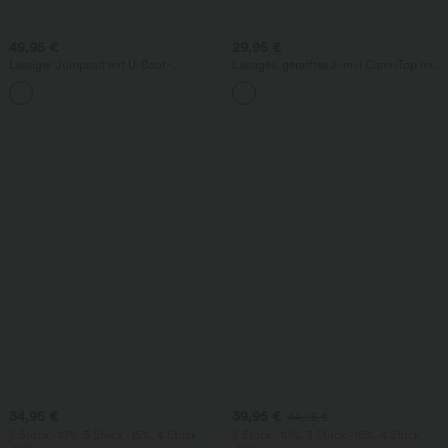
49,95 €
29,95 €
Lässiger Jumpsuit mit U-Boot-
Lässiges, gerafftes 2-in-1 Cami-Top mit
Ausschnitt, Seitentaschen, kurzen
verstellbaren Trägern und integriertem
Ärmeln und Kordelzug - Easy Peezy
BH
Edition
34,95 €
39,95 €
44,95 €
2 Stück -10%, 3 Stück -15%, 4 Stück
2 Stück -10%, 3 Stück -15%, 4 Stück