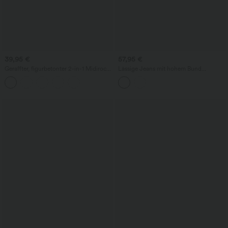
39,95 €
57,95 €
Geraffter, figurbetonter 2-in-1 Midirock
Lässige Jeans mit hohem Bund
aus Kunstleder mit hohem Bund und
mehreren Taschen und weitem Bein
abgerundetem Saum