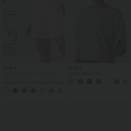
27,95 €
27,95 €
2 Stück -10%, 3 Stück -15%, 4 Stück
Lässiges Oberteil mit
-20%
Rundhalsausschnitt und
Fledermausärmeln
Softlyzero™ Airy - 2-in-1 Yoga-Shorts
mit superhohem Bund, mehreren
+23
Taschen und InstantCool - 17,78 cm