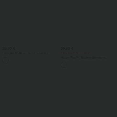
29,95 €
39,95 €
Lässiges Midikleid mit Kordelzug,
2 für 69 €, 3 für 99 €
Schlitz und geschwungenem Saum
Halara Flex™ plissierte dehnbare
Stoffhose mit hohem Bund,
Seitentaschen und geradem Bein