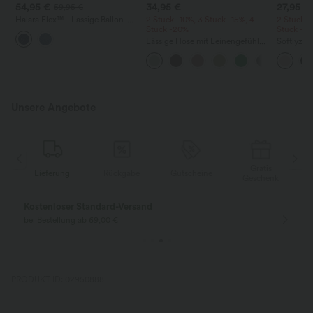
54,95 €
34,95 €
27,95 €
59,95 €
Halara Flex™ - Lässige Ballon-
2 Stück -10%, 3 Stück -15%, 4
2 Stück -
Joggers aus Denim mit
Stück -20%
Stück -2
mittelhohem Bund und
Lässige Hose mit Leinengefühl,
Softlyzer
mehreren Taschen
hoher Taille, Kordelzug an der
Shorts m
Seite und weitem Bein
mehreren
InstantCo
Unsere Angebote
Gratis
Lieferung
Rückgabe
Gutscheine
k
Geschenk
Gratis Rückgabe
Einfache Rückg
nur für Neukunden in Deutschland
innerhalb 30 Tage
PRODUKT ID: 02950888