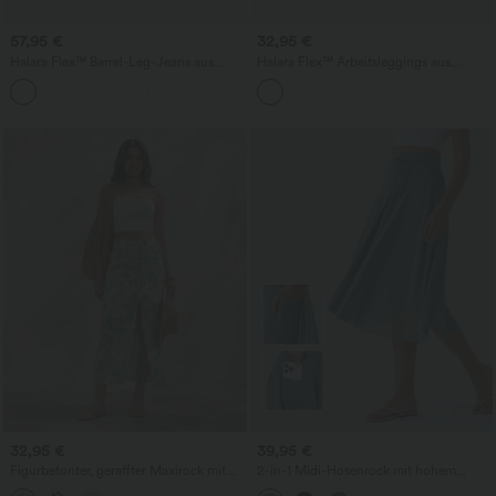
57,95 €
32,95 €
Halara Flex™ Barrel-Leg-Jeans aus
Halara Flex™ Arbeitsleggings aus
elastischem Strick-Denim mit niedrigem
elastischem Strick-Denim mit hohem
Bund, Knopf, Reißverschluss und
Bund und mehreren Taschen
mehreren Taschen
32,95 €
39,95 €
Figurbetonter, geraffter Maxirock mit
2-in-1 Midi-Hosenrock mit hohem
mittelhohem Bund, Streifen,
Bund, Seitentaschen, Kordelzug und