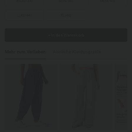
XS
(
32/34
)
S
(
34/36
)
M
(
38/40
)
L
(
42/44
)
XL
(
46
)
+ In den Warenkorb
Mehr zum Verlieben
Ähnliche Kleidungsstile