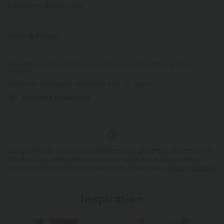
Passform & Features
Innenshorts
flacher Bund
Tasche im hinteren Bund
Stoff & Pflege
Seitentaschen
überziehen
Urlaub
12,5 cm
Kostenloser Standardversand bei einer Bestellung über
69,00 €
mit hohem Bund
baggy
Hohe Dehnung
Einfache Rückgabe innerhalb von 30 Tagen
Vier-Wege-Stretch
Einfache Bezahlung
Einige Artikel werden mit Markenlogo geliefert, andere ohne.
Ob ein Logo enthalten ist, kann je nach Produkt variieren.
Auch Stil und Farben können leicht abweichen.
Mehr erfahren
Inspiration