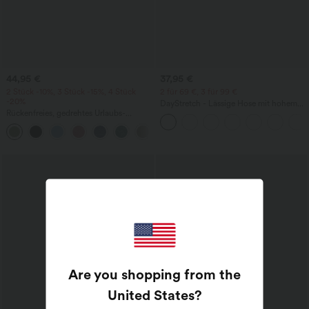
44,95 €
37,95 €
2 Stück -10%, 3 Stück -15%, 4 Stück
2 für 69 €, 3 für 99 €
-20%
DayStretch - Lässige Hose mit hohem
Rückenfreies, gedrehtes Urlaubs-
Bund, Seitentaschen und Barrel-Leg
Maxikleid mit Seitentaschen und Schlitz
+8
Are you shopping from the
United States
?