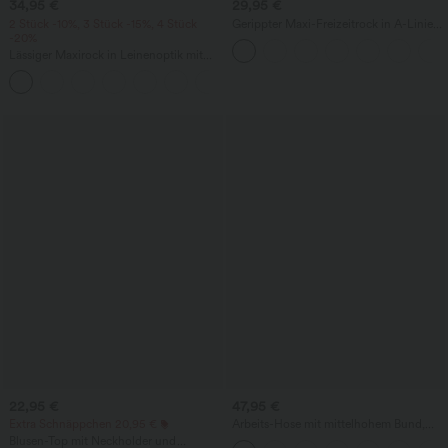
34,95 €
29,95 €
2 Stück -10%, 3 Stück -15%, 4 Stück
Gerippter Maxi-Freizeitrock in A-Linie
-20%
mit hohem Bund und Schlitzsaum
Lässiger Maxirock in Leinenoptik mit
hohem Bund und Kordelzug
22,95 €
47,95 €
Extra Schnäppchen 20,95 €
Arbeits-Hose mit mittelhohem Bund,
Seitentaschen und Barrel-Leg
Blusen-Top mit Neckholder und