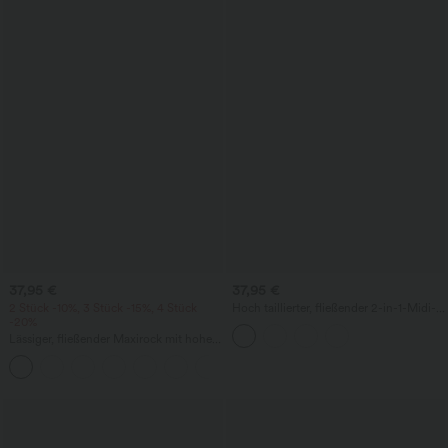
37,95 €
37,95 €
2 Stück -10%, 3 Stück -15%, 4 Stück
Hoch taillierter, fließender 2-in-1-Midi-
-20%
Tanzrock mit Seitentasche
Lässiger, fließender Maxirock mit hohem
Bund und Raffung
+3