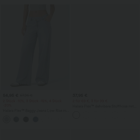
54,95 €
37,95 €
57,95 €
2 Stück -10%, 3 Stück -15%, 4 Stück
2 für 69 €, 3 für 99 €
-20%
Halara Flex™ dehnbare Stoffhose mit
Halara Flex™ Baggy Jeans Low Rise mit
hohem Bund, Waffelmuster,
Knopf und Reißverschluss, mehreren
Seitentaschen und weitem Bein
+5
Taschen, weitem Bein