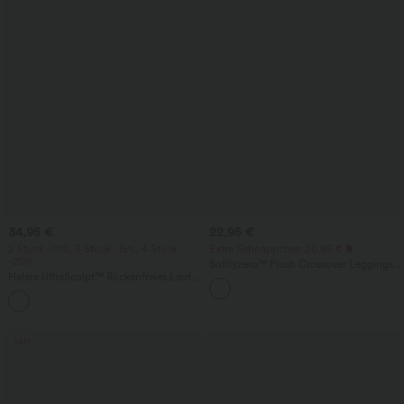
34,95 €
22,95 €
2 Stück -10%, 3 Stück -15%, 4 Stück
Extra Schnäppchen 20,95 €
-20%
Softlyzero™ Plush Crossover Leggings
Halara UltraSculpt™ Rückenfreies Lauf-
mit Taschen
Tanktop mit U-Ausschnitt und
+11
überkreuztem, abgerundetem Saum
Sale