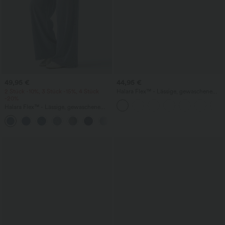
49,95 €
44,95 €
2 Stück -10%, 3 Stück -15%, 4 Stück
Halara Flex™ - Lässige, gewaschene
-20%
Bermuda-Shorts aus elastischem Strick-
Denim mit hohem Bund, mehreren
Halara Flex™ - Lässige, gewaschene
Taschen und Rollsaum
Baggy-Jeans aus drapiertem Lyocell mit
mittelhohem Bund, mehreren Taschen
und weitem Bein