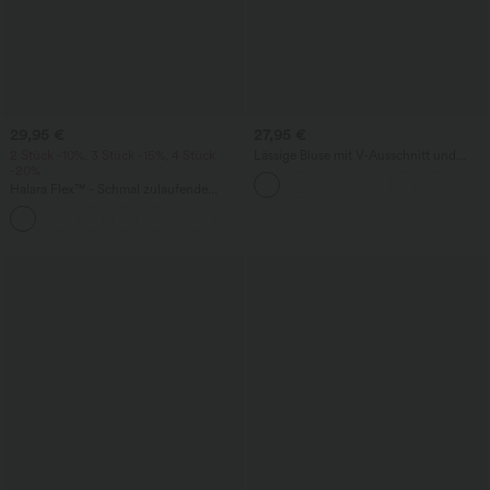
29,95 €
27,95 €
2 Stück -10%, 3 Stück -15%, 4 Stück
Lässige Bluse mit V-Ausschnitt und
-20%
kurzen Puffärmeln
Halara Flex™ - Schmal zulaufende
Bürohose mit hohem Bund,
+8
Seitentaschen und Waffelstoff