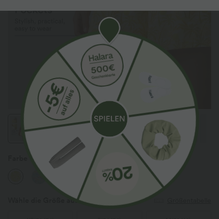
Farbe
Sunbeam Palm
Wähle die Größe aus
(EU)
Größentabelle