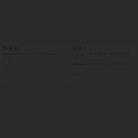
37,95 €
39,95 €
Halara UltraSculpt™ - Formende
2 Stück -10%, 3 Stück -15%, 4 Stück
Workout-Leggings mit hohem Bund,
-20%
+13
Seitentaschen, Booty-Scrunch und
Lässige Cordhose mit mittelhohem
Bauchkontrolle
Bund, Reißverschluss und Seitentaschen