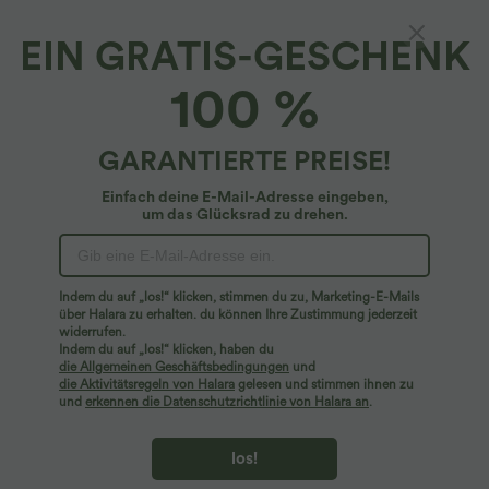
EIN GRATIS-GESCHENK
2-in-1 Hawaii-Shorts mit hohem Bund und
100 %
mehreren Taschen - 12,7 cm
29,95 €
GARANTIERTE PREISE!
Einfach deine E-Mail-Adresse eingeben,
um das Glücksrad zu drehen.
Indem du auf „los!“ klicken, stimmen du zu, Marketing-E-Mails
über Halara zu erhalten. du können Ihre Zustimmung jederzeit
widerrufen.
Indem du auf „los!“ klicken, haben du
die Allgemeinen Geschäftsbedingungen
und
die Aktivitätsregeln von Halara
gelesen und stimmen ihnen zu
und
erkennen die Datenschutzrichtlinie von Halara an
.
los!