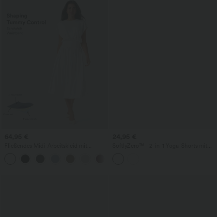
64,95 €
24,95 €
Fließendes Midi-Arbeitskleid mit
SoftlyZero™ - 2-in-1 Yoga-Shorts mit
Seitentaschen, Fledermausärmeln und
hohem Crossover-Bund, mehreren
Bauchkontrolle
Taschen und Ösen - schnelltrocknend,
7,6 cm