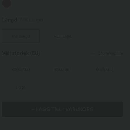
Längd
7/8 Längd
7/8 Längd
Full längd
Välj storlek
(EU)
Storleksguide
XS
(
32/34
)
S
(
34/36
)
M
(
38/40
)
L
(
42
)
+ LÄGG TILL I VARUKORG