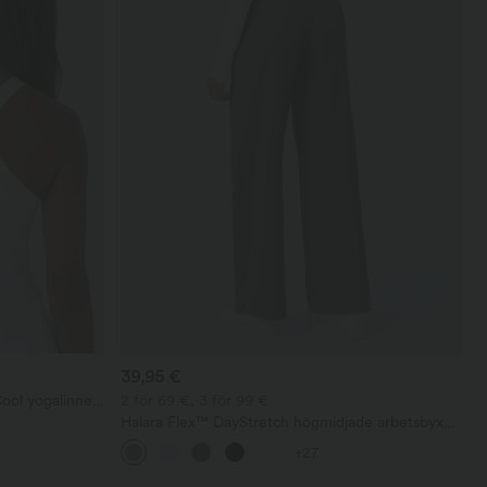
39,95 €
Cool yogalinne -
2 för 69 €, 3 för 99 €
Halara Flex™ DayStretch högmidjade arbetsbyxor
med raka ben och fickor
+27