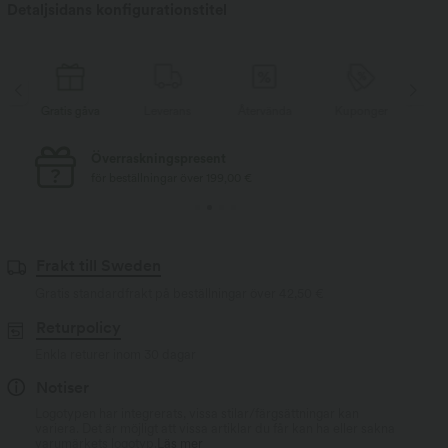
Detaljsidans konfigurationstitel
Gratis gåva
Leverans
Återvända
Kuponger
Gra
Överraskningspresent
för beställningar över 199,00 €
Frakt till Sweden
Gratis standardfrakt på beställningar över
42,50 €
Returpolicy
Enkla returer inom 30 dagar
Notiser
Logotypen har integrerats, vissa stilar/färgsättningar kan
variera. Det är möjligt att vissa artiklar du får kan ha eller sakna
varumärkets logotyp.
Läs mer