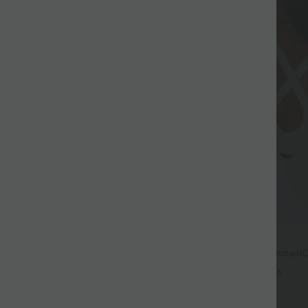
32,95 €
, 3 stycken -15%, 4 stycken -20%
U-formad hals, kurvad fåll Instant
UPF50+
or med dragsko, fickor, vida
+4
linneliknande känsla
+19