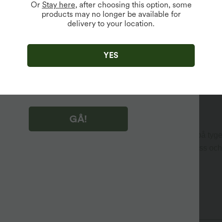
Or
Stay here
, after choosing this option, some
products may no longer be available for
delivery to your location.
 tillgängligt för nya användare.
tt klicka på "GÅ!" godkänner du att ta emot
sföringsmeddelanden om Halara. Du kan återkalla ditt
e när som helst.
YES
tt klicka på "GÅ!" har du läst och godkänt
 användarvillkor
,
Aktivitetsregler
och
r Halaras integritetspolicy
.
GÅ!
stilen.
 rör dig. 4-vägsstretch ger maximal rörlighet utan att slita på tyge
å att du kan känna dig bekväm under hela ditt träningspass oc
 tygteknik som transporterar bort svett och andra vätskor.