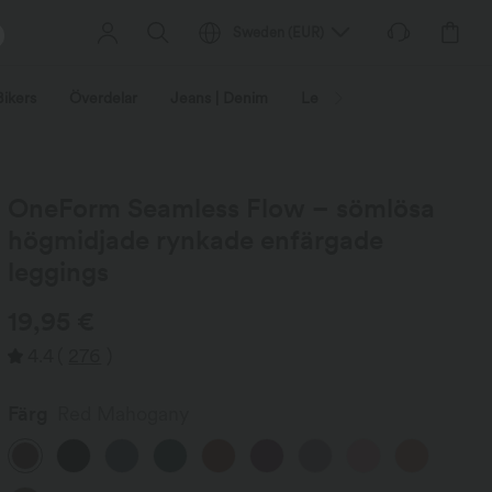
Sweden
(
EUR
)
Bikers
Överdelar
Jeans | Denim
Leggings
Plus storlek
OneForm Seamless Flow – sömlösa
högmidjade rynkade enfärgade
leggings
19,95 €
4.4
(
276
)
Färg
Red Mahogany