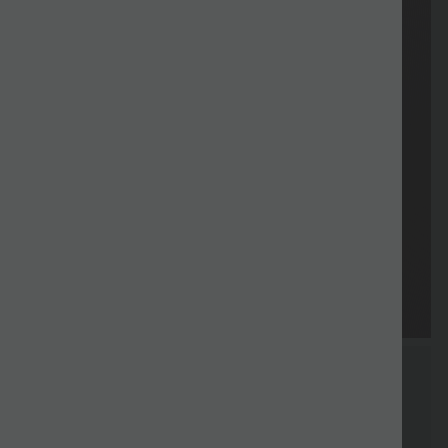
Kuponger
Gratis gåva
Leverans
Återvända
Kuponger