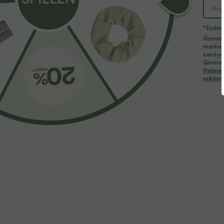
PRODUKT-ID 02704352
*Endast
Genom a
marknad
Produktfunktioner
samtyck
Genom a
Halaras
erkänne
För: Yoga & Studio, på språng och för avkoppling.
Enkla designer som är klassiska men aldrig tråkiga.
Höga midjor som ger stöd & komfort utan att tumma på 
Teknik som säkerställer att tyget följer din kropp när du
Andningsbara tyger för inomhus & utomhusaktiviteter s
Oroa dig aldrig mer för pinsamma svettfläckar tack vare
Tyger och vård