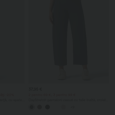
37,95 €
căți -20%
2 pentru 69 €, 3 pentru 99 €
anță, cu spate
DayStretch pantaloni casual cu talie înaltă, croială
zunare
barrel-leg și buzunare
+9