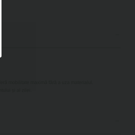
oferă mobilitate maximă fără a uza materialul.
ului și al zilei.