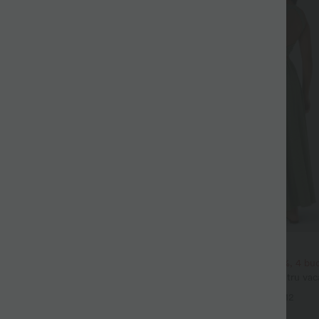
44,95 €
3 bucăți -15%, 4 bucăți -20%
2 bucăți -10%, 3 bucăți -15%, 4 bu
u decolteu în V și mâneci scurte
Rochie maxi vaporoasă pentru vac
decupat, detaliu răsucit, șliț și bu
+13
+12