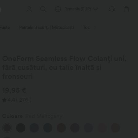
Romania
(
EUR
)
Fuste
Pantaloni scurți | Motocicliști
Topuri
Blugi | Denim
OneForm Seamless Flow Colanți uni,
fără cusături, cu talie înaltă și
fronseuri
19,95 €
4.4
(
276
)
Culoare
Red Mahogany