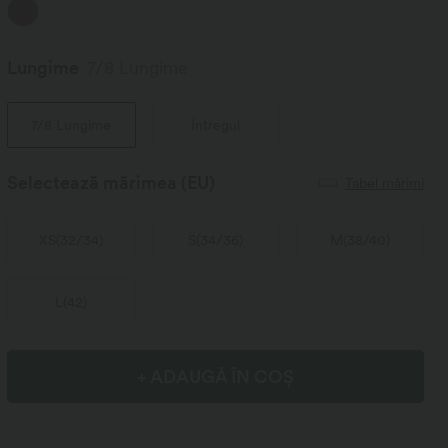
Lungime
7/8 Lungime
7/8 Lungime
Întregul
Selectează mărimea
(EU)
Tabel mărimi
XS
(
32/34
)
S
(
34/36
)
M
(
38/40
)
L
(
42
)
+ ADAUGĂ ÎN COȘ