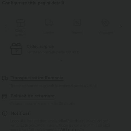
Configurare titlu pagini detalii
dou
Cadou
Livrare
Reveni
Vouchere
tuit
gratuit
Livrare standard gratuită
pentru comenzi de peste 69,00 €
Transport către Romania
Transport standard gratuit la comenzi peste
42,50 €
Politică de returnare
Retururi ușoare în termen de 30 de zile
Notificări
Logo-ul a fost integrat, unele stiluri/combinații de culori pot
varia. Este posibil ca unele articole pe care le primiți să aibă
sau să nu aibă sigla brandului.
Află mai multe