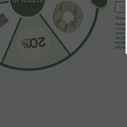
ID produs 02704352
*Disponi
Făcând 
marketi
Caracteristici ale produsului
Indem d
die Al
die Akt
erkenne
Pentru: Yoga & Studio, în mișcare și pentru relaxare.
Designuri simple, clasice, dar niciodată plictisitoare.
Designuri cu talie înaltă care oferă susținere & confort, 
Tehnologie care asigură că materialul se întinde odată c
Materiale respirabile pentru activități în interior & în ae
Nu te mai îngrijora de petele de transpirație jenante — 
Ţesătură și Îngrijire