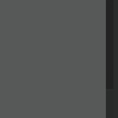
Cadou
Ca
Livrare
Reveni
Vouchere
gratuit
gra