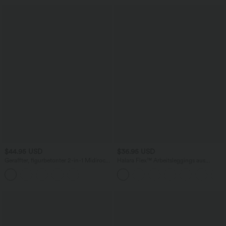
$44.95 USD
$36.95 USD
Geraffter, figurbetonter 2-in-1 Midirock
Halara Flex™ Arbeitsleggings aus
aus Kunstleder mit hohem Bund und
elastischem Strick-Denim mit hohem
abgerundetem Saum
Bund und mehreren Taschen