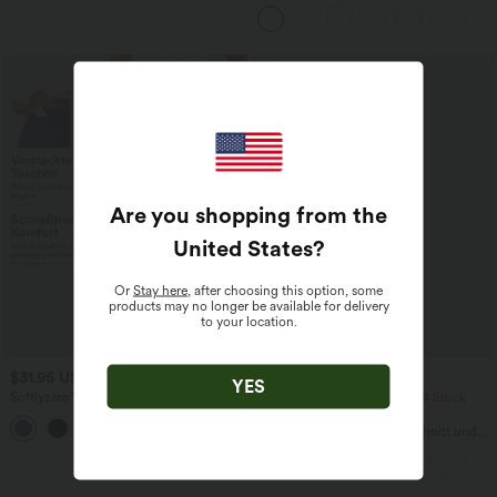
Maxikleid mit Seitentaschen und Schlitz
Sale
Are you shopping from the
United States
?
Or
Stay here
, after choosing this option, some
products may no longer be available for delivery
to your location.
$31.95 USD
$22.95 USD
YES
Softlyzero™ Airy - Yoga-Bermudashorts
2 Stück -10%, 3 Stück -15%, 4 Stück
mit hohem Bund, mehreren Taschen
-20%
+16
und InstantCool
Lässiges T-Shirt mit V-Ausschnitt und
kurzen Ärmeln