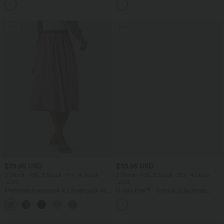
mehreren Taschen
Bindebändern, Streifen und InstantCool
- Easy Peezy Edition
Sale
Sale
$39.95 USD
$33.95 USD
2 Stück -10%, 3 Stück -15%, 4 Stück
2 Stück -10%, 3 Stück -15%, 4 Stück
-20%
-20%
Fließende hosenrock in Leinenoptik mit
Halara Flex™ - Schmal zulaufende
mittelhohem Bund, Seitentaschen und
Bürohose mit hohem Bund,
+1
weitem Bein
Seitentaschen und Waffelstoff