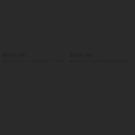
$33.95 USD
$53.95 USD
Gerippter Maxi-Freizeitrock in A-Linie
Arbeits-Hose mit mittelhohem Bund,
mit hohem Bund und Schlitzsaum
Seitentaschen und Barrel-Leg