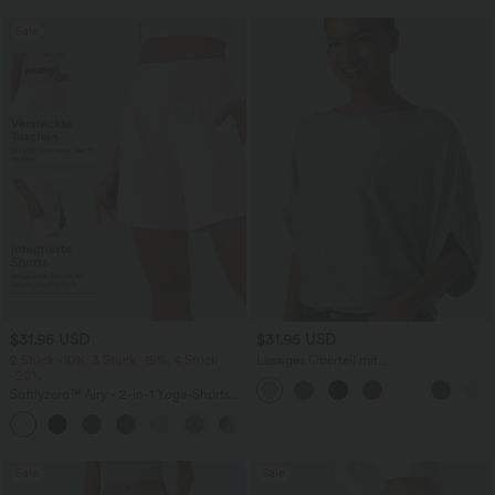
Sale
$31.95 USD
$31.95 USD
2 Stück -10%, 3 Stück -15%, 4 Stück
Lässiges Oberteil mit
-20%
Rundhalsausschnitt und
Fledermausärmeln
Softlyzero™ Airy - 2-in-1 Yoga-Shorts
mit superhohem Bund, mehreren
+23
Taschen und InstantCool - 17,78 cm
Sale
Sale