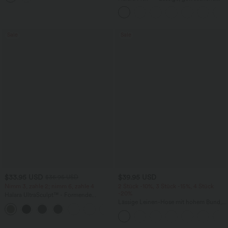
Baggy-Jeans aus drapiertem Lyocell mit
mittelhohem Bund, mehreren Taschen
und weitem Bein
Sale
Sale
$33.95 USD
$39.95 USD
$36.95 USD
Nimm 3, zahle 2; nimm 6, zahle 4
2 Stück -10%, 3 Stück -15%, 4 Stück
-20%
Halara UltraSculpt™ - Formende
Workout-Leggings mit hohem Bund,
Lässige Leinen-Hose mit hohem Bund,
+17
Seitentaschen und Bauchkontrolle
Kordelzug, weitem Bein und Taschen