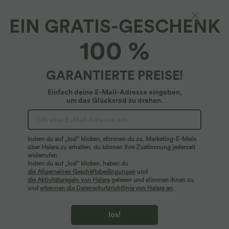
EIN GRATIS-GESCHENK
100 %
GARANTIERTE PREISE!
Einfach deine E-Mail-Adresse eingeben,
um das Glücksrad zu drehen.
Hoppla!
Wir können die von Ihnen gesuchte Seite nicht
Indem du auf „los!“ klicken, stimmen du zu, Marketing-E-Mails
finden.
über Halara zu erhalten. du können Ihre Zustimmung jederzeit
widerrufen.
Indem du auf „los!“ klicken, haben du
Mehr einkaufen
die Allgemeinen Geschäftsbedingungen
und
die Aktivitätsregeln von Halara
gelesen und stimmen ihnen zu
und
erkennen die Datenschutzrichtlinie von Halara an
.
los!