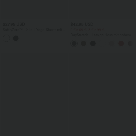
$27.95 USD
$42.95 USD
SoftlyZero™ - 2-in-1 Yoga-Shorts mit
2 für 69 €, 3 für 99 €
hohem Crossover-Bund, mehreren
DayStretch - Lässige Hose mit hohem
Taschen und Ösen - schnelltrocknend,
Bund, Seitentaschen und Barrel-Leg
7,6 cm