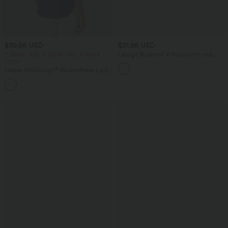
$39.95 USD
$31.95 USD
2 Stück -10%, 3 Stück -15%, 4 Stück
Lässige Bluse mit V-Ausschnitt und
-20%
kurzen Puffärmeln
Halara UltraSculpt™ Rückenfreies Lauf-
Tanktop mit U-Ausschnitt und
+11
überkreuztem, abgerundetem Saum