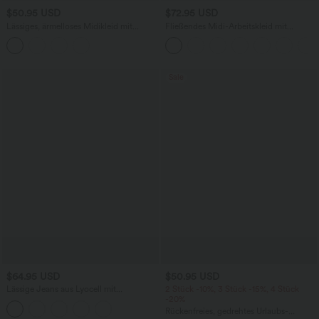
$50.95 USD
$72.95 USD
Lässiges, ärmelloses Midikleid mit
Fließendes Midi-Arbeitskleid mit
Rundhalsausschnitt, integriertem BH
Seitentaschen, Fledermausärmeln und
und Rüschensaum
Bauchkontrolle
Sale
$64.95 USD
$50.95 USD
Lässige Jeans aus Lyocell mit
2 Stück -10%, 3 Stück -15%, 4 Stück
mittelhohem Bund, mehreren Taschen
-20%
und Kordelzug
Rückenfreies, gedrehtes Urlaubs-