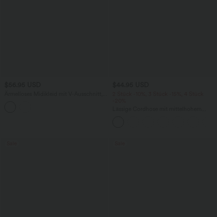
$56.95 USD
$44.95 USD
Ärmelloses Midikleid mit V-Ausschnitt,
2 Stück -10%, 3 Stück -15%, 4 Stück
Seitentaschen und Reißverschluss
-20%
Lässige Cordhose mit mittelhohem
Bund, Reißverschluss und Seitentaschen
Sale
Sale