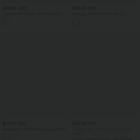
$36.95 USD
$56.95 USD
Lässiges, ärmelloses Tank-Kleid mit
Lässiger Jumpsuit mit U-Boot-
Rundhalsausschnitt und Seitentaschen
Ausschnitt, Seitentaschen, kurzen
Ärmeln und Kordelzug - Easy Peezy
Edition
Sale
$67.95 USD
$56.95 USD
Breezeful™ - Ärmelloser Jumpsuit mit
2 Stück -10%, 3 Stück -15%, 4 Stück
Seitentaschen - schnelltrocknend, Easy
-20%
Peezy Edition
Halara Flex™ - Lässige, gewaschene