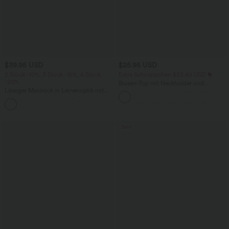
$39.95 USD
$25.95 USD
2 Stück -10%, 3 Stück -15%, 4 Stück
Extra Schnäppchen $23.49 USD
-20%
Blusen-Top mit Neckholder und
Lässiger Maxirock in Leinenoptik mit
Schlüssellochausschnitt, plissiert,
hohem Bund und Kordelzug
ärmellos, abgerundeter Saum
Sale