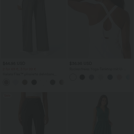
$44.95 USD
$36.95 USD
2 für 69 €, 3 für 99 €
Rückenfreies Yoga-Tanktop mit U-
Ausschnitt, überkreuzten Trägern und
Halara Flex™ plissierte dehnbare
abgerundetem Saum
Stoffhose mit hohem Bund,
+23
Seitentaschen und geradem Bein
Sale