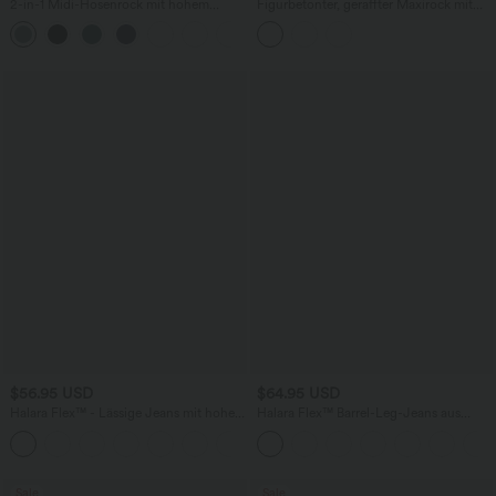
2-in-1 Midi-Hosenrock mit hohem
Figurbetonter, geraffter Maxirock mit
Bund, Seitentaschen, Kordelzug und
mittelhohem Bund, Streifen,
+15
kontrastierendem Netz
Blumenmuster und Bindeband vorne
$56.95 USD
$64.95 USD
Halara Flex™ - Lässige Jeans mit hohem
Halara Flex™ Barrel-Leg-Jeans aus
Crossover-Bund, Seitentaschen,
elastischem Strick-Denim mit niedrigem
+1
Bauchkontrolle und geradem Bein
Bund, Knopf, Reißverschluss und
mehreren Taschen
Sale
Sale