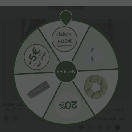
Inspiration
Sale
$61.95 USD
$39.95 USD
$67.95 USD
Halara Flex™ - Lässige Ballon-Joggers
2 Stück -10%, 3 Stück -15%, 4 Stück
aus Denim mit mittelhohem Bund und
-20%
mehreren Taschen
Lässige Hose mit Leinengefühl, hoher
Taille, Kordelzug an der Seite und
weitem Bein