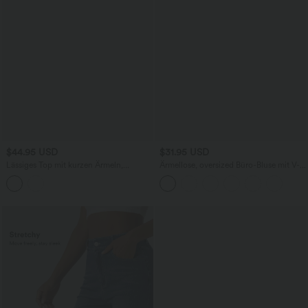
$44.95 USD
$31.95 USD
Lässiges Top mit kurzen Ärmeln,
Ärmellose, oversized Büro-Bluse mit V-
integriertem BH, One-Shoulder-Design,
Ausschnitt - knitterfrei
Polka-Dots und abgerundetem Saum