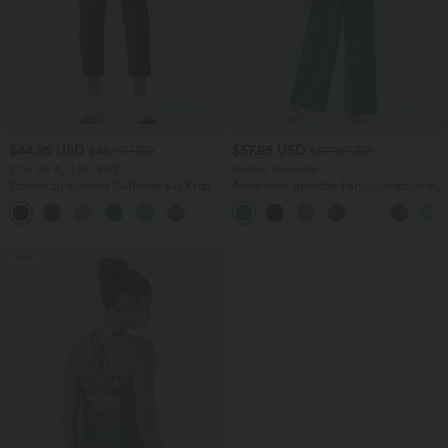
$44.95 USD
$57.95 USD
$48.95 USD
$67.95 USD
2 für 69 €, 3 für 99 €
limited time sale
Schmal zulaufende Golfhose aus Krepp
Ärmelloser, geraffter Party-Jumpsuit mit
mit hohem Bund und Seitentaschen
V-Ausschnitt, Seitentaschen und
unsichtbarem Reißverschluss - pipi-
praktisch
Sale