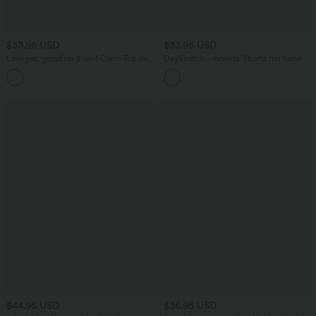
$33.95 USD
$33.95 USD
Lässiges, gerafftes 2-in-1 Cami-Top mit
DayStretch - Arbeits-Shorts mit hohem
verstellbaren Trägern und integriertem
Bund, Seitentaschen und weitem Bein
BH
$44.95 USD
$36.95 USD