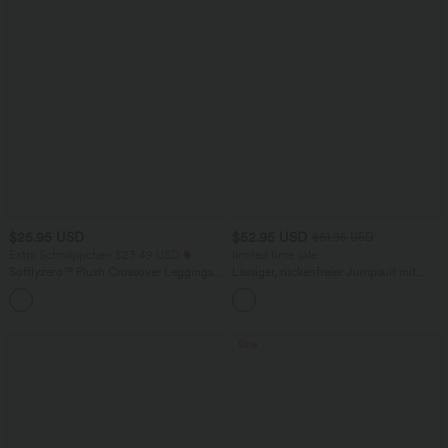
$25.95 USD
$52.95 USD
$61.95 USD
Extra Schnäppchen $23.49 USD
limited time sale
Softlyzero™ Plush Crossover Leggings
Lässiger, rückenfreier Jumpsuit mit
mit Taschen
Seitentaschen
+16
Sale