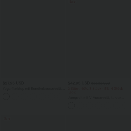
Sale
$27.95 USD
$42.95 USD
$50.95 USD
Yoga-Tanktop mit Rundhalsausschnitt,
2 Stück -10%, 3 Stück -15%, 4 Stück
Rüschen und InstantCool
-20%
+16
Jumpsuit mit V-Ausschnitt, kurzen
Ärmeln, plissierten Seitentaschen und
weitem Bein, fließendem Waffelmuster
Sale