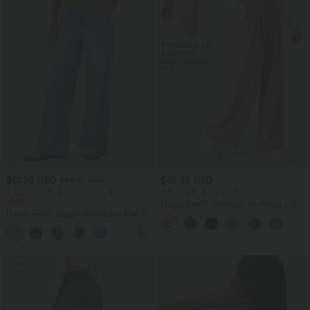
$61.95 USD
$42.95 USD
$64.95 USD
2 Stück -10%, 3 Stück -15%, 4 Stück
2 für 69 €, 3 für 99 €
-20%
Halara Flex™ dehnbare Stoffhose mit
Halara Flex™ Baggy Jeans Low Rise mit
hohem Bund, Waffelmuster,
Knopf und Reißverschluss, mehreren
Seitentaschen und weitem Bein
+5
Taschen, weitem Bein
Sale