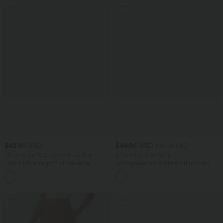
Sale
Sale
$42.95 USD
$44.95 USD
$48.95 USD
Nimm 3, zahle 2; nimm 6, zahle 4
2 für 69 €, 3 für 99 €
Halara UltraSculpt™ - Formende
Schlaghose mit mittlerem Bund und
Workout-Leggings mit hohem Bund,
seitlichen Reißverschlusstaschen
+13
Seitentaschen, Booty-Scrunch und
Bauchkontrolle
Sale
Sale