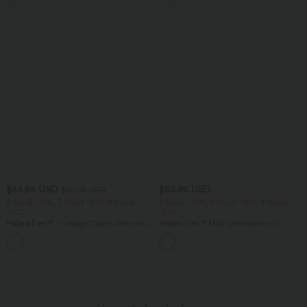
$44.95 USD
$53.95 USD
$50.95 USD
2 Stück -10%, 3 Stück -15%, 4 Stück
2 Stück -10%, 3 Stück -15%, 4 Stück
-20%
-20%
Halara Flex™ - Lässige Capri-Jeans mit
Halara Flex™ Midi-Jeansrock mit
hohem Bund, mehreren Taschen und
hohem Bund, mehreren Taschen und
geschlitztem Saum - slim
legerem Schnitt, figurbetonter,
verwaschener Rock
wird geladen...