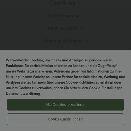
Über Halara
Kundenservice
Lerne Halara kennen
Mein Account
Live-Chat
Stoffinnovation
Aktionen & Rabatte
Anmelden oder Registrieren
Kontakt
Blog
Halara-Gutscheine & Rabatte
Wir verwenden Cookies, um Inhalte und Anzeigen zu personalisieren,
Bestellverlauf
Funktionen für soziale Medien anbieten zu können und die Zugriffe auf
Versand & Zoll
unsere Website zu analysieren. Außerdem geben wir Informationen zu Ihrer
Presse
Markenbotschafter
Nutzung unserer Website an unsere Partner für soziale Medien, Werbung und
Bestellung verfolgen
Analysen weiter. Um mehr über unsere Cookie-Richtlinien zu erfahren oder
um Ihre Cookies zu verwalten, gehen Sie bitte zu den Cookie-Einstellungen.
Rückgabebedingungen
|
Copyright © 2026 Halara
Datenschutzerklärung
Cookie-Richtlinien
Datenschutzerklärung
Affiliate-Programme
|
|
COUPON-RICHTLINIEN
Allgemeine Geschäftsbedingungen
Kontodetails
Alle Cookies akzeptieren
FAQs
|
Barrierefreiheitserklärung
Cookies-Einstellungen
Cookie-Einstellungen
Passwort ändern
Größenhilfe