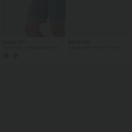
$50.95 USD
$36.95 USD
Halara Flex™ - Lässige, gewaschene
Lässige, geraffte Shorts mit hohem
Bermuda-Shorts aus elastischem Strick-
Bund, mehreren Taschen und Poka-Dots
Denim mit hohem Bund, mehreren
- 7,6 cm
Taschen und Rollsaum