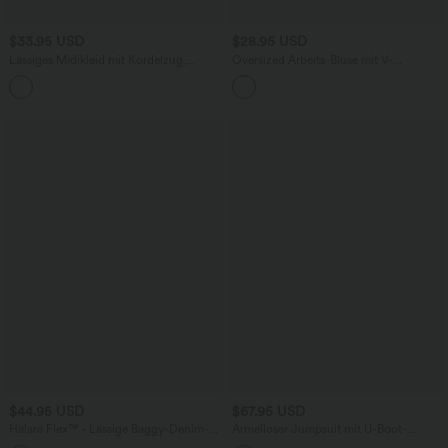
$33.95 USD
$28.95 USD
Lässiges Midikleid mit Kordelzug,
Oversized Arbeits-Bluse mit V-
Schlitz und geschwungenem Saum
Ausschnitt und kurzen Ärmeln -
knitterfrei
$44.95 USD
$67.95 USD
Halara Flex™ - Lässige Baggy-Denim-
Ärmelloser Jumpsuit mit U-Boot-
Shorts mit hohem Crossover-Bund und
Ausschnitt, Seitentaschen, seitlichen