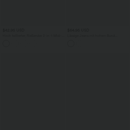
$42.95 USD
$64.95 USD
Hoch taillierter, fließender 2-in-1-Midi-
Lässige Jeans mit hohem Bund
Tanzrock mit Seitentasche
mehreren Taschen und weitem Bein